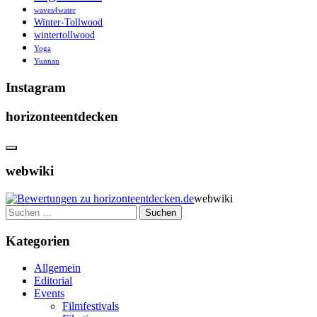
waves4water
Winter-Tollwood
wintertollwood
Yoga
Yunnan
Instagram
horizonteentdecken
webwiki
webwiki
Suchen
nach:
Kategorien
Allgemein
Editorial
Events
Filmfestivals