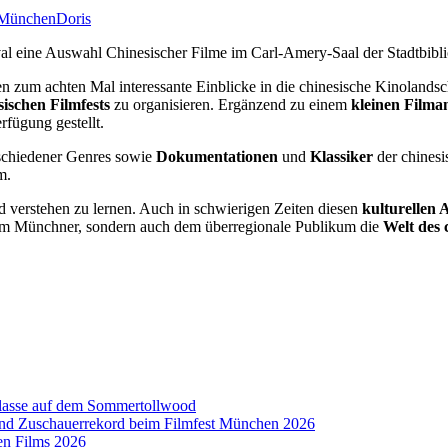
München
Doris
val eine Auswahl Chinesischer Filme im Carl-Amery-Saal der Stadtbiblio
n zum achten Mal interessante Einblicke in die chinesische Kinolandsc
sischen Filmfests
zu organisieren. Ergänzend zu einem
kleinen Filma
rfügung gestellt.
chiedener Genres sowie
Dokumentationen
und
Klassiker
der chines
m.
d verstehen zu lernen. Auch in schwierigen Zeiten diesen
kulturellen 
 dem Münchner, sondern auch dem überregionale Publikum die
Welt des 
aklasse auf dem Sommertollwood
 und Zuschauerrekord beim Filmfest München 2026
en Films 2026