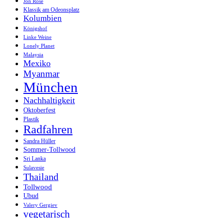
Jon Rose
Klassik am Odeonsplatz
Kolumbien
Königshof
Linke Weine
Lonely Planet
Malaysia
Mexiko
Myanmar
München
Nachhaltigkeit
Oktoberfest
Plastik
Radfahren
Sandra Hüller
Sommer-Tollwood
Sri Lanka
Sulavesie
Thailand
Tollwood
Ubud
Valery Gergiev
vegetarisch