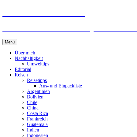
horizonteentdecken
Geschichten und Geheim-Tips über Nachhal
Springe
Menü
zum
Inhalt
Über mich
Nachhaltigkeit
Umwelttips
Editorial
Reisen
Reisetipps
Aus- und Einpackliste
Argentinien
Bolivien
Chile
China
Costa Rica
Frankreich
Guatemala
Indien
Indonesien