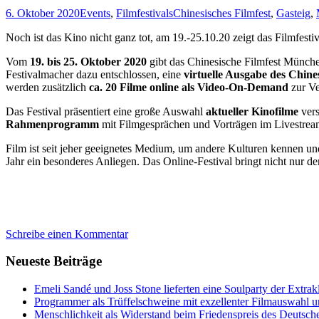
6. Oktober 2020
Events
,
Filmfestivals
Chinesisches Filmfest
,
Gasteig
,
Noch ist das Kino nicht ganz tot, am 19.-25.10.20 zeigt das Filmfesti
Vom
19. bis 25. Oktober 2020
gibt das Chinesische Filmfest Münche
Festivalmacher dazu entschlossen, eine
virtuelle Ausgabe des Chine
werden zusätzlich
ca. 20 Filme online als Video-On-Demand
zur Ve
Das Festival präsentiert eine große Auswahl
aktueller Kinofilme
vers
Rahmenprogramm
mit Filmgesprächen und Vorträgen im Livestrea
Film ist seit jeher geeignetes Medium, um andere Kulturen kennen un
Jahr ein besonderes Anliegen. Das Online-Festival bringt nicht nur
Schreibe einen Kommentar
Neueste Beiträge
Emeli Sandé und Joss Stone lieferten eine Soulparty der Extr
Programmer als Trüffelschweine mit exzellenter Filmauswahl
Menschlichkeit als Widerstand beim Friedenspreis des Deutsch