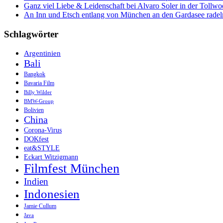
Ganz viel Liebe & Leidenschaft bei Alvaro Soler in der Tollw
An Inn und Etsch entlang von München an den Gardasee radel
Schlagwörter
Argentinien
Bali
Bangkok
Bavaria Film
Billy Wilder
BMW-Group
Bolivien
China
Corona-Virus
DOKfest
eat&STYLE
Eckart Witzigmann
Filmfest München
Indien
Indonesien
Jamie Cullum
Java