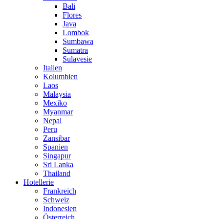
Bali
Flores
Java
Lombok
Sumbawa
Sumatra
Sulavesie
Italien
Kolumbien
Laos
Malaysia
Mexiko
Myanmar
Nepal
Peru
Zansibar
Spanien
Singapur
Sri Lanka
Thailand
Hotellerie
Frankreich
Schweiz
Indonesien
Österreich