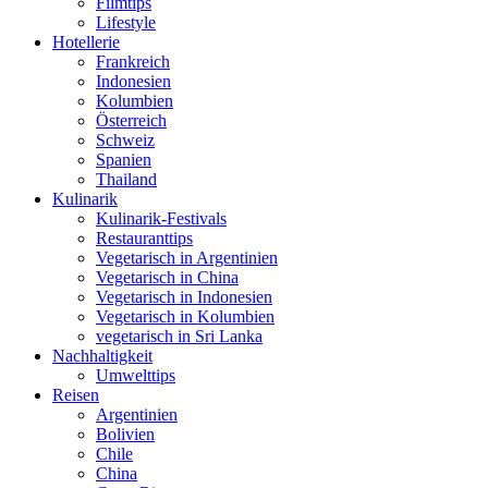
Filmtips
Lifestyle
Hotellerie
Frankreich
Indonesien
Kolumbien
Österreich
Schweiz
Spanien
Thailand
Kulinarik
Kulinarik-Festivals
Restauranttips
Vegetarisch in Argentinien
Vegetarisch in China
Vegetarisch in Indonesien
Vegetarisch in Kolumbien
vegetarisch in Sri Lanka
Nachhaltigkeit
Umwelttips
Reisen
Argentinien
Bolivien
Chile
China