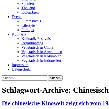
Spanien
Thailand
Kolumbien
Events
Filmfestivals
Lifestyle
Filmtips
Kulinarik
Kulinarik-Festivals
Restauranttips
Vegetarisch in China
Vegetarisch in Argentinien
Vegetarisch in Kolumbien
Vegetarisch in Indonesien
Impressum
Datenschutz
Suchen
nach:
Schlagwort-Archive: Chinesisch
Die chinesische Kinowelt zeigt sich vom 19