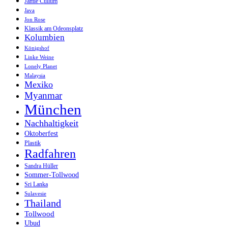
Jamie Cullum
Java
Jon Rose
Klassik am Odeonsplatz
Kolumbien
Königshof
Linke Weine
Lonely Planet
Malaysia
Mexiko
Myanmar
München
Nachhaltigkeit
Oktoberfest
Plastik
Radfahren
Sandra Hüller
Sommer-Tollwood
Sri Lanka
Sulavesie
Thailand
Tollwood
Ubud