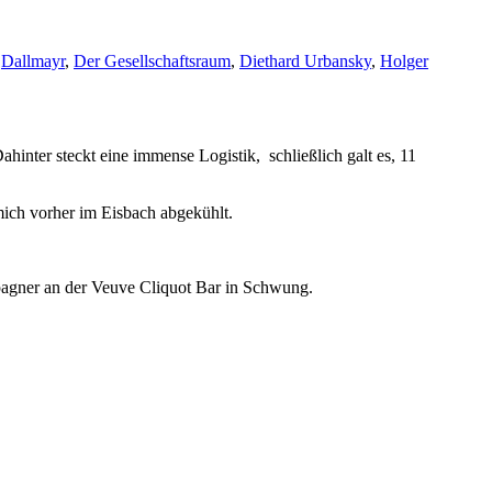
,
Dallmayr
,
Der Gesellschaftsraum
,
Diethard Urbansky
,
Holger
inter steckt eine immense Logistik, schließlich galt es, 11
ich vorher im Eisbach abgekühlt.
mpagner an der Veuve Cliquot Bar in Schwung.