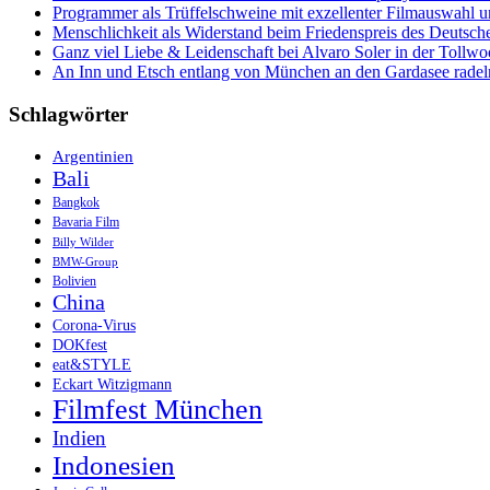
Programmer als Trüffelschweine mit exzellenter Filmauswahl
Menschlichkeit als Widerstand beim Friedenspreis des Deutsch
Ganz viel Liebe & Leidenschaft bei Alvaro Soler in der Tollw
An Inn und Etsch entlang von München an den Gardasee radel
Schlagwörter
Argentinien
Bali
Bangkok
Bavaria Film
Billy Wilder
BMW-Group
Bolivien
China
Corona-Virus
DOKfest
eat&STYLE
Eckart Witzigmann
Filmfest München
Indien
Indonesien