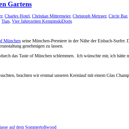
en Gartens
er
,
Charles Hotel
,
Christian Mittermeier
,
Christoph Metzger
,
Circle Bar
,
Tian
,
Vier Jahrezeiten Kempinski
Doris
 of München
seine München-Premiere in der Nähe der Eisbach-Surfer. Dah
eranstaltung genehmigen zu lassen.
durch das Taste of München schlemmen. Ich wünschte mir, ich hätte m
 suchten, brachten wir erstmal unseren Kreislauf mit einem Glas Cha
aklasse auf dem Sommertollwood