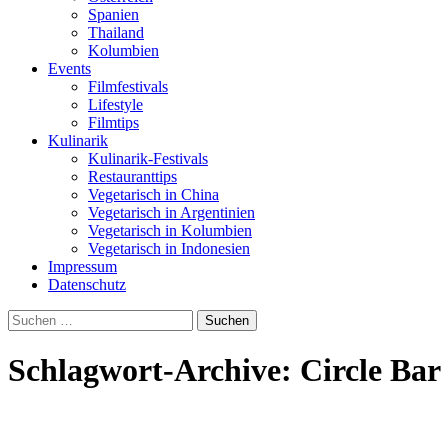
Spanien
Thailand
Kolumbien
Events
Filmfestivals
Lifestyle
Filmtips
Kulinarik
Kulinarik-Festivals
Restauranttips
Vegetarisch in China
Vegetarisch in Argentinien
Vegetarisch in Kolumbien
Vegetarisch in Indonesien
Impressum
Datenschutz
Suchen
nach:
Schlagwort-Archive: Circle Bar