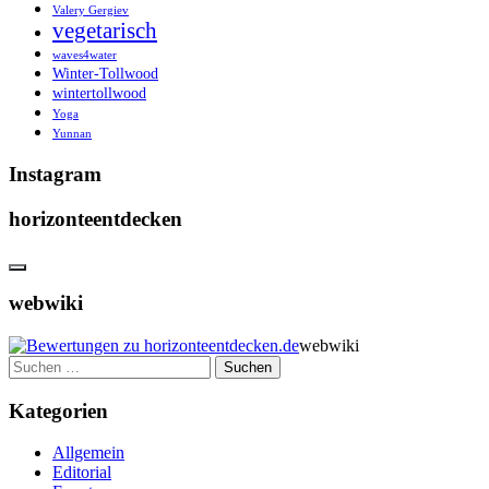
Valery Gergiev
vegetarisch
waves4water
Winter-Tollwood
wintertollwood
Yoga
Yunnan
Instagram
horizonteentdecken
webwiki
webwiki
Suchen
nach:
Kategorien
Allgemein
Editorial