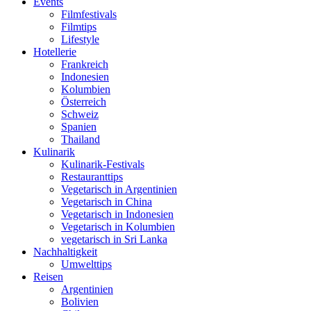
Events
Filmfestivals
Filmtips
Lifestyle
Hotellerie
Frankreich
Indonesien
Kolumbien
Österreich
Schweiz
Spanien
Thailand
Kulinarik
Kulinarik-Festivals
Restauranttips
Vegetarisch in Argentinien
Vegetarisch in China
Vegetarisch in Indonesien
Vegetarisch in Kolumbien
vegetarisch in Sri Lanka
Nachhaltigkeit
Umwelttips
Reisen
Argentinien
Bolivien