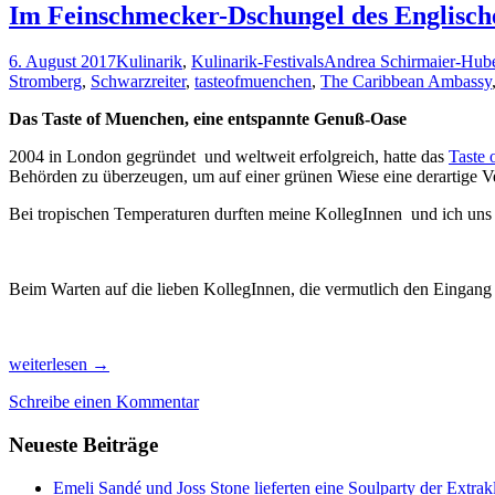
Im Feinschmecker-Dschungel des Englisch
6. August 2017
Kulinarik
,
Kulinarik-Festivals
Andrea Schirmaier-Hub
Stromberg
,
Schwarzreiter
,
tasteofmuenchen
,
The Caribbean Ambassy
Das Taste of Muenchen, eine entspannte Genuß-Oase
2004 in London gegründet und weltweit erfolgreich, hatte das
Taste
Behörden zu überzeugen, um auf einer grünen Wiese eine derartige V
Bei tropischen Temperaturen durften meine KollegInnen und ich uns 
Beim Warten auf die lieben KollegInnen, die vermutlich den Eingang
Im
weiterlesen
→
Feinschmecker-
Schreibe einen Kommentar
Dschungel
des
Neueste Beiträge
Englischen
Gartens
Emeli Sandé und Joss Stone lieferten eine Soulparty der Extr