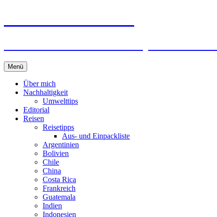
horizonteentdecken
Geschichten und Geheim-Tips über Nachhal
Springe
Menü
zum
Inhalt
Über mich
Nachhaltigkeit
Umwelttips
Editorial
Reisen
Reisetipps
Aus- und Einpackliste
Argentinien
Bolivien
Chile
China
Costa Rica
Frankreich
Guatemala
Indien
Indonesien