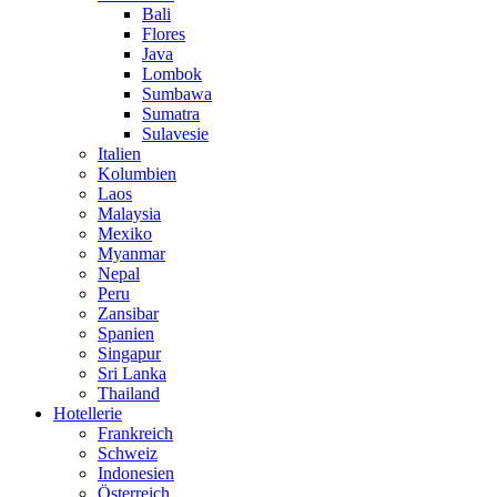
Bali
Flores
Java
Lombok
Sumbawa
Sumatra
Sulavesie
Italien
Kolumbien
Laos
Malaysia
Mexiko
Myanmar
Nepal
Peru
Zansibar
Spanien
Singapur
Sri Lanka
Thailand
Hotellerie
Frankreich
Schweiz
Indonesien
Österreich