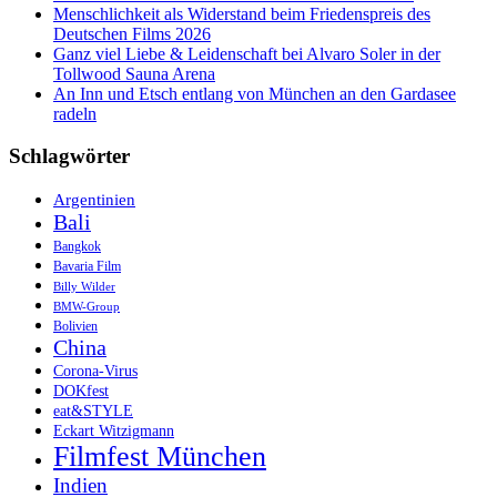
Menschlichkeit als Widerstand beim Friedenspreis des
Deutschen Films 2026
Ganz viel Liebe & Leidenschaft bei Alvaro Soler in der
Tollwood Sauna Arena
An Inn und Etsch entlang von München an den Gardasee
radeln
Schlagwörter
Argentinien
Bali
Bangkok
Bavaria Film
Billy Wilder
BMW-Group
Bolivien
China
Corona-Virus
DOKfest
eat&STYLE
Eckart Witzigmann
Filmfest München
Indien