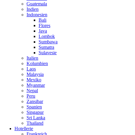
Guatemala
Indien
Indonesien
Bali
Flores
Java
Lombok
Sumbawa
Sumatra
Sulavesie
Italien
Kolumbien
Laos
Malaysia
Mexiko
Myanmar
Nepal
Peru
Zansibar
Spanien
Singapur
Sri Lanka
Thailand
Hotellerie
Frankreich