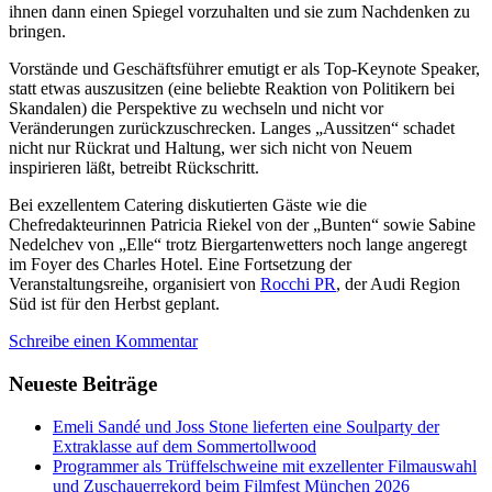
ihnen dann einen Spiegel vorzuhalten und sie zum Nachdenken zu
bringen.
Vorstände und Geschäftsführer emutigt er als Top-Keynote Speaker,
statt etwas auszusitzen (eine beliebte Reaktion von Politikern bei
Skandalen) die Perspektive zu wechseln und nicht vor
Veränderungen zurückzuschrecken. Langes „Aussitzen“ schadet
nicht nur Rückrat und Haltung, wer sich nicht von Neuem
inspirieren läßt, betreibt Rückschritt.
Bei exzellentem Catering diskutierten Gäste wie die
Chefredakteurinnen Patricia Riekel von der „Bunten“ sowie Sabine
Nedelchev von „Elle“ trotz Biergartenwetters noch lange angeregt
im Foyer des Charles Hotel. Eine Fortsetzung der
Veranstaltungsreihe, organisiert von
Rocchi PR
, der Audi Region
Süd ist für den Herbst geplant.
Schreibe einen Kommentar
Neueste Beiträge
Emeli Sandé und Joss Stone lieferten eine Soulparty der
Extraklasse auf dem Sommertollwood
Programmer als Trüffelschweine mit exzellenter Filmauswahl
und Zuschauerrekord beim Filmfest München 2026