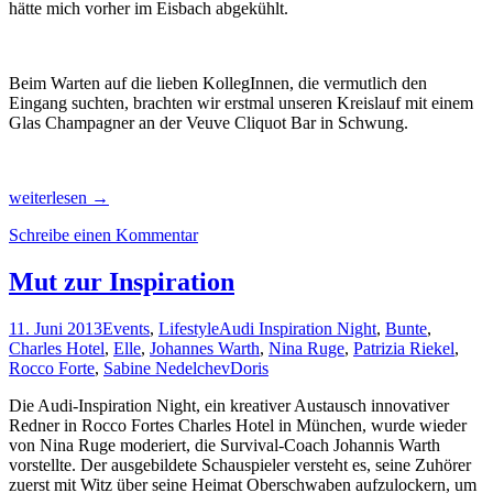
hätte mich vorher im Eisbach abgekühlt.
Beim Warten auf die lieben KollegInnen, die vermutlich den
Eingang suchten, brachten wir erstmal unseren Kreislauf mit einem
Glas Champagner an der Veuve Cliquot Bar in Schwung.
Im
weiterlesen
→
Feinschmecker-
Schreibe einen Kommentar
Dschungel
des
Englischen
Mut zur Inspiration
Gartens
11. Juni 2013
Events
,
Lifestyle
Audi Inspiration Night
,
Bunte
,
Charles Hotel
,
Elle
,
Johannes Warth
,
Nina Ruge
,
Patrizia Riekel
,
Rocco Forte
,
Sabine Nedelchev
Doris
Die Audi-Inspiration Night, ein kreativer Austausch innovativer
Redner in Rocco Fortes Charles Hotel in München, wurde wieder
von Nina Ruge moderiert, die Survival-Coach Johannis Warth
vorstellte. Der ausgebildete Schauspieler versteht es, seine Zuhörer
zuerst mit Witz über seine Heimat Oberschwaben aufzulockern, um