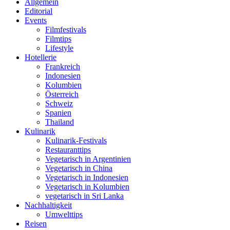
Allgemein
Editorial
Events
Filmfestivals
Filmtips
Lifestyle
Hotellerie
Frankreich
Indonesien
Kolumbien
Österreich
Schweiz
Spanien
Thailand
Kulinarik
Kulinarik-Festivals
Restauranttips
Vegetarisch in Argentinien
Vegetarisch in China
Vegetarisch in Indonesien
Vegetarisch in Kolumbien
vegetarisch in Sri Lanka
Nachhaltigkeit
Umwelttips
Reisen