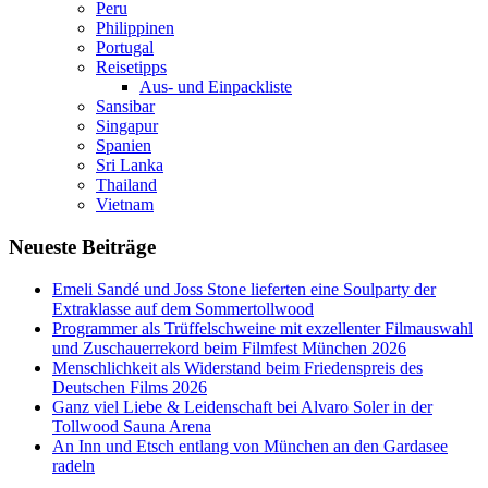
Peru
Philippinen
Portugal
Reisetipps
Aus- und Einpackliste
Sansibar
Singapur
Spanien
Sri Lanka
Thailand
Vietnam
Neueste Beiträge
Emeli Sandé und Joss Stone lieferten eine Soulparty der
Extraklasse auf dem Sommertollwood
Programmer als Trüffelschweine mit exzellenter Filmauswahl
und Zuschauerrekord beim Filmfest München 2026
Menschlichkeit als Widerstand beim Friedenspreis des
Deutschen Films 2026
Ganz viel Liebe & Leidenschaft bei Alvaro Soler in der
Tollwood Sauna Arena
An Inn und Etsch entlang von München an den Gardasee
radeln