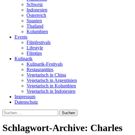
Schweiz
Indonesien
Österreich
Spanien
Thailand
Kolumbien
Events
Filmfestivals
Lifestyle
Filmtips
Kulinarik
Kulinarik-Festivals
Restauranttips
Vegetarisch in China
Vegetarisch in Argentinien
Vegetarisch in Kolumbien
Vegetarisch in Indonesien
Impressum
Datenschutz
Suchen
nach:
Schlagwort-Archive: Charles