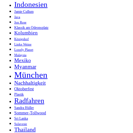
Indonesien
Jamie Cullum
Java
Jon Rose
Klassik am Odeonsplatz
Kolumbien
Königshof
Linke Weine
Lonely Planet
Malaysia
Mexiko
Myanmar
München
Nachhaltigkeit
Oktoberfest
Plastik
Radfahren
Sandra Hüller
Sommer-Tollwood
Sri Lanka
Sulavesie
Thailand