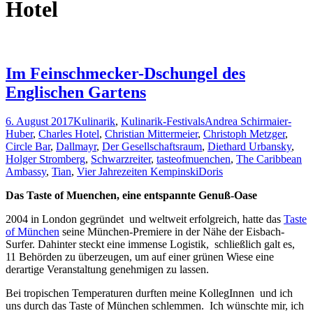
Hotel
Im Feinschmecker-Dschungel des
Englischen Gartens
6. August 2017
Kulinarik
,
Kulinarik-Festivals
Andrea Schirmaier-
Huber
,
Charles Hotel
,
Christian Mittermeier
,
Christoph Metzger
,
Circle Bar
,
Dallmayr
,
Der Gesellschaftsraum
,
Diethard Urbansky
,
Holger Stromberg
,
Schwarzreiter
,
tasteofmuenchen
,
The Caribbean
Ambassy
,
Tian
,
Vier Jahrezeiten Kempinski
Doris
Das Taste of Muenchen, eine entspannte Genuß-Oase
2004 in London gegründet und weltweit erfolgreich, hatte das
Taste
of München
seine München-Premiere in der Nähe der Eisbach-
Surfer. Dahinter steckt eine immense Logistik, schließlich galt es,
11 Behörden zu überzeugen, um auf einer grünen Wiese eine
derartige Veranstaltung genehmigen zu lassen.
Bei tropischen Temperaturen durften meine KollegInnen und ich
uns durch das Taste of München schlemmen. Ich wünschte mir, ich