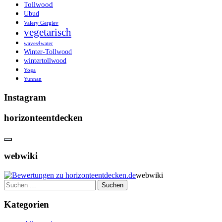
Tollwood
Ubud
Valery Gergiev
vegetarisch
waves4water
Winter-Tollwood
wintertollwood
Yoga
Yunnan
Instagram
horizonteentdecken
webwiki
webwiki
Suchen
nach:
Kategorien