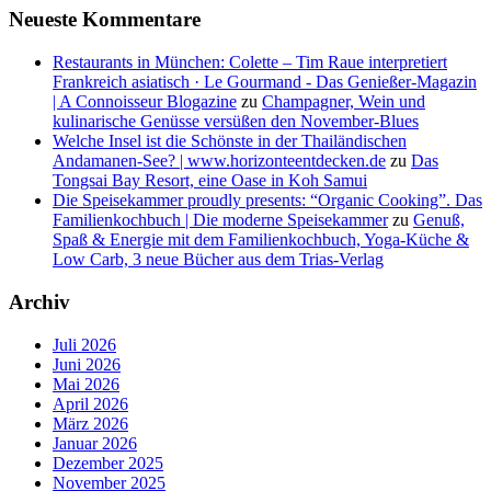
Neueste Kommentare
Restaurants in München: Colette – Tim Raue interpretiert
Frankreich asiatisch · Le Gourmand - Das Genießer-Magazin
| A Connoisseur Blogazine
zu
Champagner, Wein und
kulinarische Genüsse versüßen den November-Blues
Welche Insel ist die Schönste in der Thailändischen
Andamanen-See? | www.horizonteentdecken.de
zu
Das
Tongsai Bay Resort, eine Oase in Koh Samui
Die Speisekammer proudly presents: “Organic Cooking”. Das
Familienkochbuch | Die moderne Speisekammer
zu
Genuß,
Spaß & Energie mit dem Familienkochbuch, Yoga-Küche &
Low Carb, 3 neue Bücher aus dem Trias-Verlag
Archiv
Juli 2026
Juni 2026
Mai 2026
April 2026
März 2026
Januar 2026
Dezember 2025
November 2025