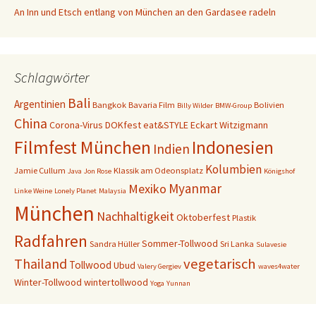
An Inn und Etsch entlang von München an den Gardasee radeln
Schlagwörter
Bali
Argentinien
Bangkok
Bavaria Film
Bolivien
Billy Wilder
BMW-Group
China
Corona-Virus
DOKfest
eat&STYLE
Eckart Witzigmann
Filmfest München
Indonesien
Indien
Kolumbien
Jamie Cullum
Klassik am Odeonsplatz
Java
Jon Rose
Königshof
Myanmar
Mexiko
Linke Weine
Lonely Planet
Malaysia
München
Nachhaltigkeit
Oktoberfest
Plastik
Radfahren
Sommer-Tollwood
Sandra Hüller
Sri Lanka
Sulavesie
vegetarisch
Thailand
Tollwood
Ubud
Valery Gergiev
waves4water
Winter-Tollwood
wintertollwood
Yoga
Yunnan