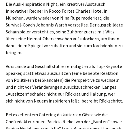
Die Audi-Inspiration Night, ein kreativer Austausch
innovativer Redner in Rocco Fortes Charles Hotel in
München, wurde wieder von Nina Ruge moderiert, die
Survival-Coach Johannis Warth vorstellte. Der ausgebildete
Schauspieler versteht es, seine Zuhörer zuerst mit Witz
über seine Heimat Oberschwaben aufzulockern, um ihnen
dann einen Spiegel vorzuhalten und sie zum Nachdenken zu
bringen.
Vorstände und Geschäftsführer emutigt er als Top-Keynote
Speaker, statt etwas auszusitzen (eine beliebte Reaktion
von Politikern bei Skandalen) die Perspektive zu wechseln
und nicht vor Veränderungen zurückzuschrecken. Langes
„Aussitzen“ schadet nicht nur Rückrat und Haltung, wer
sich nicht von Neuem inspirieren läßt, betreibt Rückschritt.
Bei exzellentem Catering diskutierten Gäste wie die
Chefredakteurinnen Patricia Riekel von der „Bunten“ sowie
Sabine Nedelchev von „Elle“ trotz Biergartenwetters noch