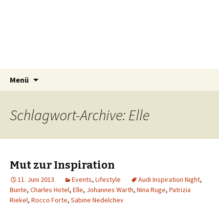
horizonteentdecken
Geschichten und Geheim-Tips über
Nachhaltiges Reisen, Hotellerie, Kulinarik &
Events
Springe
Suchen
Menü
zum
nach:
Inhalt
Schlagwort-Archive: Elle
Mut zur Inspiration
11. Juni 2013
Events
,
Lifestyle
Audi Inspiration Night
,
Bunte
,
Charles Hotel
,
Elle
,
Johannes Warth
,
Nina Ruge
,
Patrizia
Riekel
,
Rocco Forte
,
Sabine Nedelchev