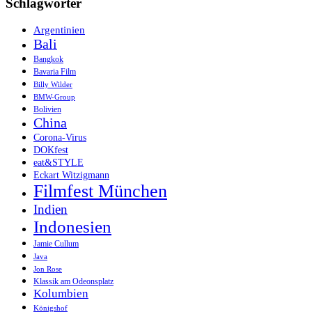
Schlagwörter
Argentinien
Bali
Bangkok
Bavaria Film
Billy Wilder
BMW-Group
Bolivien
China
Corona-Virus
DOKfest
eat&STYLE
Eckart Witzigmann
Filmfest München
Indien
Indonesien
Jamie Cullum
Java
Jon Rose
Klassik am Odeonsplatz
Kolumbien
Königshof