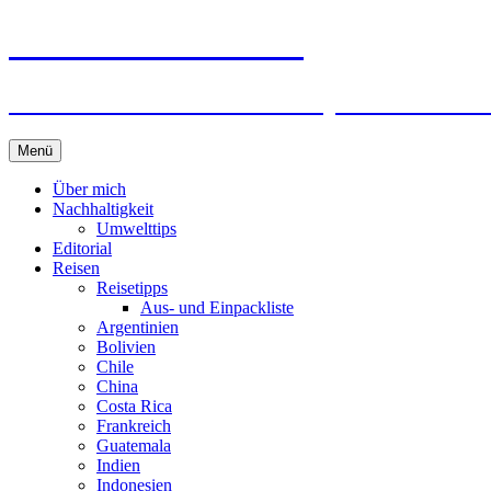
horizonteentdecken
Geschichten und Geheim-Tips über Nachhal
Springe
Menü
zum
Inhalt
Über mich
Nachhaltigkeit
Umwelttips
Editorial
Reisen
Reisetipps
Aus- und Einpackliste
Argentinien
Bolivien
Chile
China
Costa Rica
Frankreich
Guatemala
Indien
Indonesien