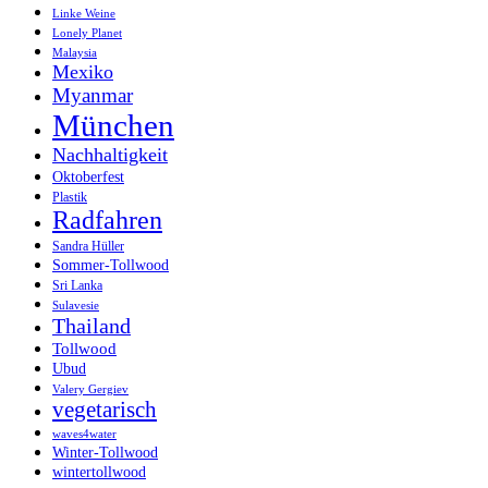
Linke Weine
Lonely Planet
Malaysia
Mexiko
Myanmar
München
Nachhaltigkeit
Oktoberfest
Plastik
Radfahren
Sandra Hüller
Sommer-Tollwood
Sri Lanka
Sulavesie
Thailand
Tollwood
Ubud
Valery Gergiev
vegetarisch
waves4water
Winter-Tollwood
wintertollwood