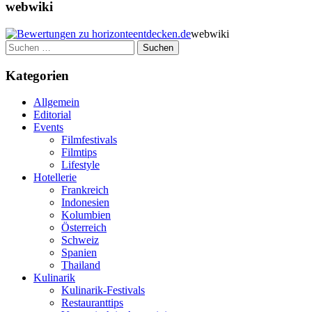
webwiki
webwiki
Suchen
nach:
Kategorien
Allgemein
Editorial
Events
Filmfestivals
Filmtips
Lifestyle
Hotellerie
Frankreich
Indonesien
Kolumbien
Österreich
Schweiz
Spanien
Thailand
Kulinarik
Kulinarik-Festivals
Restauranttips