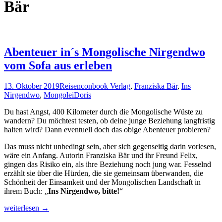
Bär
Abenteuer in´s Mongolische Nirgendwo
vom Sofa aus erleben
13. Oktober 2019
Reisen
conbook Verlag
,
Franziska Bär
,
Ins
Nirgendwo
,
Mongolei
Doris
Du hast Angst, 400 Kilometer durch die Mongolische Wüste zu
wandern? Du möchtest testen, ob deine junge Beziehung langfristig
halten wird? Dann eventuell doch das obige Abenteuer probieren?
Das muss nicht unbedingt sein, aber sich gegenseitig darin vorlesen,
wäre ein Anfang. Autorin Franziska Bär und ihr Freund Felix,
gingen das Risiko ein, als ihre Beziehung noch jung war. Fesselnd
erzählt sie über die Hürden, die sie gemeinsam überwanden, die
Schönheit der Einsamkeit und der Mongolischen Landschaft in
ihrem Buch: „
Ins Nirgendwo, bitte!
“
Abenteuer
weiterlesen
→
in