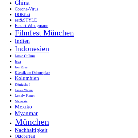
China
Corona-Virus
DOKfest
eat&STYLE
Eckart Witzigmann
Filmfest München
Indien
Indonesien
Jamie Cullum
Java
Jon Rose
Klassik am Odeonsplatz
Kolumbien
Königshof
Linke Weine
Lonely Planet
Malaysia
Mexiko
Myanmar
München
Nachhaltigkeit
Oktoberfest