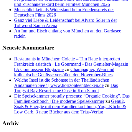
und Zuschauerrekord beim Filmfest München 2026
Menschlichkeit als Widerstand beim Friedenspreis des
Deutschen Films 2026
Ganz viel Liebe & Leidenschaft bei Alvaro Soler in der
Tollwood Sauna Arena
An Inn und Etsch entlang von München an den Gardasee
radeln
Neueste Kommentare
Restaurants in München: Colette – Tim Raue interpretiert
Frankreich asiatisch · Le Gourmand - Das Genießer-Magazin
| A Connoisseur Blogazine
zu
Champagner, Wein und
kulinarische Genüsse versüßen den November-Blues
Welche Insel ist die Schönste in der Thailändischen
Andamanen-See? | www.horizonteentdecken.de
zu
Das
Tongsai Bay Resort, eine Oase in Koh Samui
Die Speisekammer proudly presents: “Organic Cooking”. Das
Familienkochbuch | Die moderne Speisekammer
zu
Genuß,
Spaß & Energie mit dem Familienkochbuch, Yoga-Küche &
Low Carb, 3 neue Bücher aus dem Trias-Verlag
Archiv