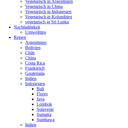
Vegetarisch in Argentinien
Vegetarisch in China
Vegetarisch in Indonesien
Vegetarisch in Kolumbien
vegetarisch in Sri Lanka
Nachhaltigkeit
Umwelttips
Reisen
Argentinien
Bolivien
Chile
China
Costa Rica
Frankreich
Guatemala
Indien
Indonesien
Bali
Flores
Java
Lombok
Sulavesie
Sumatra
Sumbawa
Italien