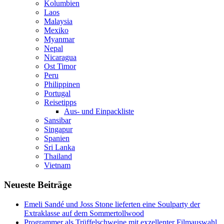
Kolumbien
Laos
Malaysia
Mexiko
Myanmar
Nepal
Nicaragua
Ost Timor
Peru
Philippinen
Portugal
Reisetipps
Aus- und Einpackliste
Sansibar
Singapur
Spanien
Sri Lanka
Thailand
Vietnam
Neueste Beiträge
Emeli Sandé und Joss Stone lieferten eine Soulparty der
Extraklasse auf dem Sommertollwood
Programmer als Trüffelschweine mit exzellenter Filmauswahl