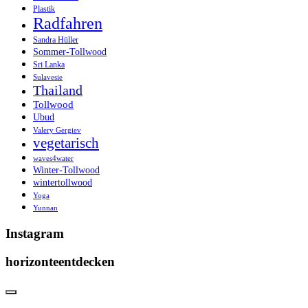
Plastik
Radfahren
Sandra Hüller
Sommer-Tollwood
Sri Lanka
Sulavesie
Thailand
Tollwood
Ubud
Valery Gergiev
vegetarisch
waves4water
Winter-Tollwood
wintertollwood
Yoga
Yunnan
Instagram
horizonteentdecken