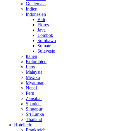
Guatemala
Indien
Indonesien
Bali
Flores
Java
Lombok
Sumbawa
Sumatra
Sulavesie
Italien
Kolumbien
Laos
Malaysia
Mexiko
Myanmar
Nepal
Peru
Zansibar
Spanien
Singapur
Sri Lanka
Thailand
Hotellerie
Frankreich