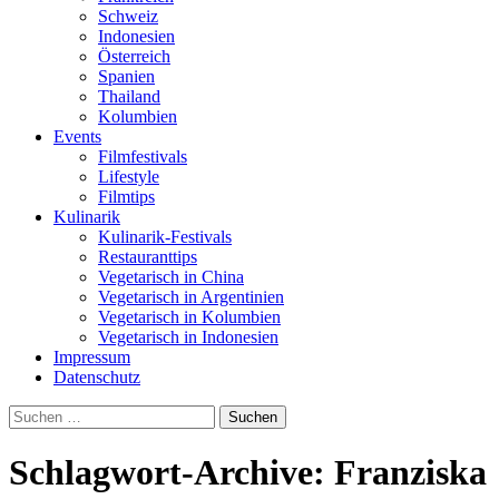
Schweiz
Indonesien
Österreich
Spanien
Thailand
Kolumbien
Events
Filmfestivals
Lifestyle
Filmtips
Kulinarik
Kulinarik-Festivals
Restauranttips
Vegetarisch in China
Vegetarisch in Argentinien
Vegetarisch in Kolumbien
Vegetarisch in Indonesien
Impressum
Datenschutz
Suchen
nach:
Schlagwort-Archive: Franziska