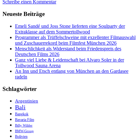
Schreibe einen Kommentar
´s
Mongolische
Neueste Beiträge
Nirgendwo
vom
Sofa
Emeli Sandé und Joss Stone lieferten eine Soulparty der
aus
Extraklasse auf dem Sommertollwood
erleben
Programmer als Trüffelschweine mit exzellenter Filmauswahl
und Zuschauerrekord beim Filmfest München 2026
Menschlichkeit als Widerstand beim Friedenspreis des
Deutschen Films 2026
Ganz viel Liebe & Leidenschaft bei Alvaro Soler in der
Tollwood Sauna Arena
An Inn und Etsch entlang von München an den Gardasee
radeln
Schlagwörter
Argentinien
Bali
Bangkok
Bavaria Film
Billy Wilder
BMW-Group
Bolivien