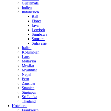
Guatemala
Indien
Indonesien
Bali
Flores
Java
Lombok
Sumbawa
Sumatra
Sulavesie
Italien
Kolumbien
Laos
Malaysia
Mexiko
Myanmar
Nepal
Peru
Zansibar
Spanien
Singapur
Sri Lanka
Thailand
Hotellerie
Frankreich