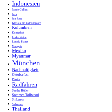
Indonesien
Jamie Cullum
Java
Jon Rose
Klassik am Odeonsplatz
Kolumbien
Königshof
Linke Weine
Lonely Planet
Malaysia
Mexiko
Myanmar
München
Nachhaltigkeit
Oktoberfest
Plastik
Radfahren
Sandra Hüller
Sommer-Tollwood
Sri Lanka
Sulavesie
Thailand