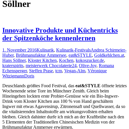
Söllner
Innovative Produkte und Küchentricks
der Spitzenköche kennenlernen
1. November 2016
Kulinarik
,
Kulinarik-Festivals
Andrea Schirmeier-
Huber
,
Brühmanufaktur Ammersee
,
eat&STYLE
,
Goldkehlchen.at
,
Hans Söllner
,
Kloster Kitchen
,
Kochen
,
kokoszucker.de
,
kraterspirits
,
meisterwerk Chocolaterie24
,
Olive-Joy
,
Romana
Echensperger
,
Steffen Prase
,
tcm
,
Vegan-Alm
,
Véronique
Witzigmann
Doris
Deuschlands größtes Food Festival, das
eat&STYLE
öffnete letztes
Wochenende seine Tore im Münchner Zenith. Gleich beim
Hineingehen lockten erste Probier-Genüsse wie ein Bio-Ingwer-
Drink vom Kloster Kitchen aus 100 % von Hand geschältem
Ingwer mit etwas Agavensirup, Zitronensaft und Quellwasser, da so
die vitalisierenden Inhaltsstoffe am wirkungsvollsten erhalten
bleiben. Gleich dahinter durfe ich mich an der Kraftbrühe nach den
5 Elementen der Traditionellen Chinesischen Medizin von der
Brühmanufaktur Ammersee erwärmen.