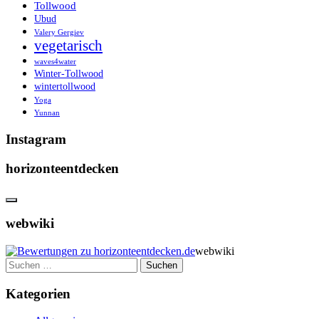
Tollwood
Ubud
Valery Gergiev
vegetarisch
waves4water
Winter-Tollwood
wintertollwood
Yoga
Yunnan
Instagram
horizonteentdecken
webwiki
webwiki
Suchen
nach:
Kategorien