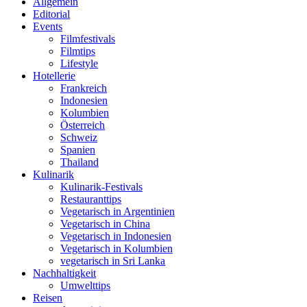
Allgemein
Editorial
Events
Filmfestivals
Filmtips
Lifestyle
Hotellerie
Frankreich
Indonesien
Kolumbien
Österreich
Schweiz
Spanien
Thailand
Kulinarik
Kulinarik-Festivals
Restauranttips
Vegetarisch in Argentinien
Vegetarisch in China
Vegetarisch in Indonesien
Vegetarisch in Kolumbien
vegetarisch in Sri Lanka
Nachhaltigkeit
Umwelttips
Reisen