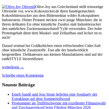
Olive-Joy aus Griechenland stellt reinsortige
Olivenöle vor, www.Kokoszucker.de ihren handegemachten
Kokosblütenzucker aus dem Blütennektar wilder Kokospalmen
Indonesiens. Hinter Protami stecken zwei junge Münchner, die in
ihrem delikaten Eis ohne künstliche Zusätze statt Industriezucker
den natürlichen Zuckeraustauschstoff Yylit verwenden. Der hohe
Proteingehalt dient dem Muskel- und Zellaufbau und lecker ist es
auch!
Darauf erstmal bei Goldkehlchen einen erfrischenden Cider-Saft
ohne künstliche Zusatzstoffe. Fast alle der handwerklich
hergestellten Delikatessen aus kleinen Manufakturen sind auf der
eat&STYLE biozertifiziert.
Innovative
weiterlesen
→
Produkte
Schreibe einen Kommentar
und
Küchentricks
Neueste Beiträge
der
Spitzenköche
kennenlernen
Emeli Sandé und Joss Stone lieferten eine Soulparty der
Extraklasse auf dem Sommertollwood
Programmer als Trüffelschweine mit exzellenter Filmauswahl
und Zuschauerrekord beim Filmfest München 2026