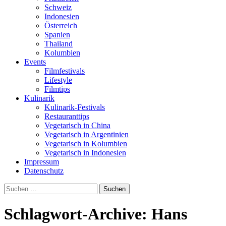
Schweiz
Indonesien
Österreich
Spanien
Thailand
Kolumbien
Events
Filmfestivals
Lifestyle
Filmtips
Kulinarik
Kulinarik-Festivals
Restauranttips
Vegetarisch in China
Vegetarisch in Argentinien
Vegetarisch in Kolumbien
Vegetarisch in Indonesien
Impressum
Datenschutz
Suchen
nach:
Schlagwort-Archive: Hans