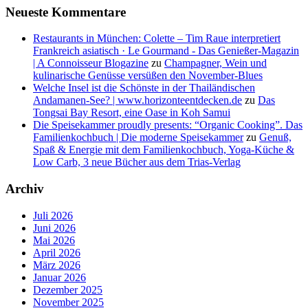
Neueste Kommentare
Restaurants in München: Colette – Tim Raue interpretiert
Frankreich asiatisch · Le Gourmand - Das Genießer-Magazin
| A Connoisseur Blogazine
zu
Champagner, Wein und
kulinarische Genüsse versüßen den November-Blues
Welche Insel ist die Schönste in der Thailändischen
Andamanen-See? | www.horizonteentdecken.de
zu
Das
Tongsai Bay Resort, eine Oase in Koh Samui
Die Speisekammer proudly presents: “Organic Cooking”. Das
Familienkochbuch | Die moderne Speisekammer
zu
Genuß,
Spaß & Energie mit dem Familienkochbuch, Yoga-Küche &
Low Carb, 3 neue Bücher aus dem Trias-Verlag
Archiv
Juli 2026
Juni 2026
Mai 2026
April 2026
März 2026
Januar 2026
Dezember 2025
November 2025