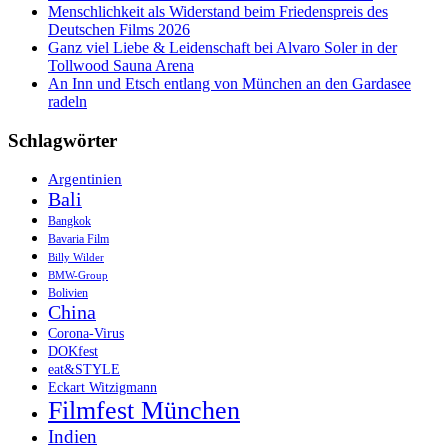
Menschlichkeit als Widerstand beim Friedenspreis des
Deutschen Films 2026
Ganz viel Liebe & Leidenschaft bei Alvaro Soler in der
Tollwood Sauna Arena
An Inn und Etsch entlang von München an den Gardasee
radeln
Schlagwörter
Argentinien
Bali
Bangkok
Bavaria Film
Billy Wilder
BMW-Group
Bolivien
China
Corona-Virus
DOKfest
eat&STYLE
Eckart Witzigmann
Filmfest München
Indien