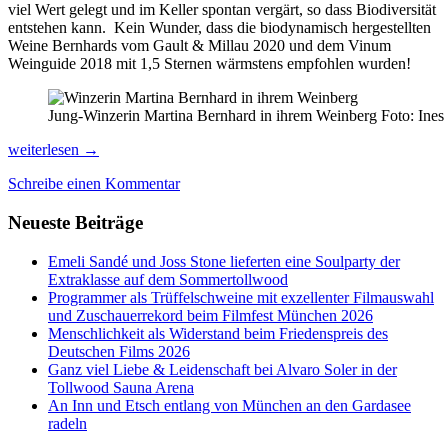
viel Wert gelegt und im Keller spontan vergärt, so dass Biodiversität
entstehen kann. Kein Wunder, dass die biodynamisch hergestellten
Weine Bernhards vom Gault & Millau 2020 und dem Vinum
Weinguide 2018 mit 1,5 Sternen wärmstens empfohlen wurden!
Jung-Winzerin Martina Bernhard in ihrem Weinberg Foto: Ines
Wein
weiterlesen
→
&
Schreibe einen Kommentar
Schokolade
als
Neueste Beiträge
ideale
Seelennahrung
Emeli Sandé und Joss Stone lieferten eine Soulparty der
Extraklasse auf dem Sommertollwood
Programmer als Trüffelschweine mit exzellenter Filmauswahl
und Zuschauerrekord beim Filmfest München 2026
Menschlichkeit als Widerstand beim Friedenspreis des
Deutschen Films 2026
Ganz viel Liebe & Leidenschaft bei Alvaro Soler in der
Tollwood Sauna Arena
An Inn und Etsch entlang von München an den Gardasee
radeln