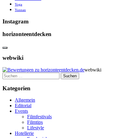
Yoga
Yunnan
Instagram
horizonteentdecken
webwiki
webwiki
Suchen
nach:
Kategorien
Allgemein
Editorial
Events
Filmfestivals
Filmtips
Lifestyle
Hotellerie