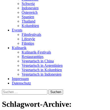
Schweiz
Indonesien
Österreich
Spanien
Thailand
Kolumbien
Events
Filmfestivals
Lifestyle
Filmtips
Kulinarik
Kulinarik-Festivals
Restauranttips
Vegetarisch in China
Vegetarisch in Argentinien
Vegetarisch in Kolumbien
Vegetarisch in Indonesien
Impressum
Datenschutz
Suchen
nach:
Schlagwort-Archive: