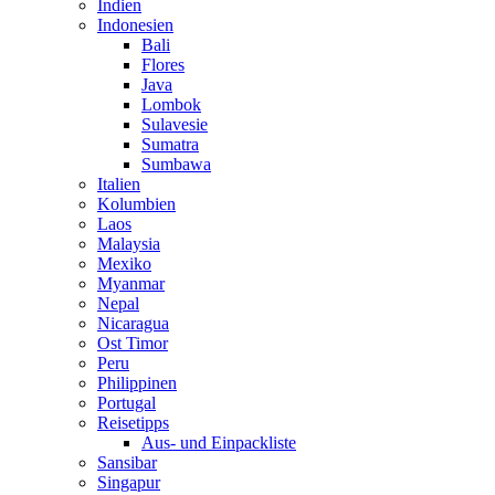
Indien
Indonesien
Bali
Flores
Java
Lombok
Sulavesie
Sumatra
Sumbawa
Italien
Kolumbien
Laos
Malaysia
Mexiko
Myanmar
Nepal
Nicaragua
Ost Timor
Peru
Philippinen
Portugal
Reisetipps
Aus- und Einpackliste
Sansibar
Singapur