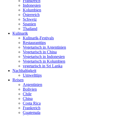
Frankreich
Indonesien
Kolumbien
Österreich
Schweiz
Spanien
Thailand
Kulinarik
Kulinarik-Festivals
Restauranttips
Vegetarisch in Argentinien
Vegetarisch in China
Vegetarisch in Indonesien
Vegetarisch in Kolumbien
vegetarisch in Sri Lanka
Nachhaltigkeit
Umwelttips
Reisen
Argentinien
Bolivien
Chile
China
Costa Rica
Frankreich
Guatemala