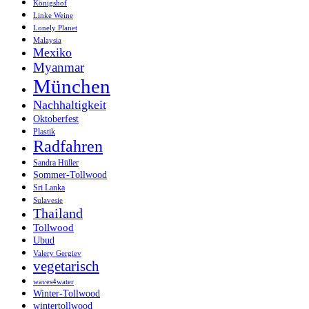
Königshof
Linke Weine
Lonely Planet
Malaysia
Mexiko
Myanmar
München
Nachhaltigkeit
Oktoberfest
Plastik
Radfahren
Sandra Hüller
Sommer-Tollwood
Sri Lanka
Sulavesie
Thailand
Tollwood
Ubud
Valery Gergiev
vegetarisch
waves4water
Winter-Tollwood
wintertollwood