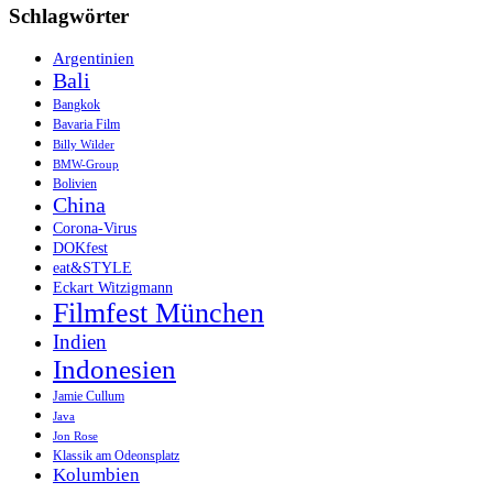
Schlagwörter
Argentinien
Bali
Bangkok
Bavaria Film
Billy Wilder
BMW-Group
Bolivien
China
Corona-Virus
DOKfest
eat&STYLE
Eckart Witzigmann
Filmfest München
Indien
Indonesien
Jamie Cullum
Java
Jon Rose
Klassik am Odeonsplatz
Kolumbien