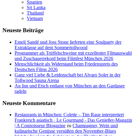
Spanien
Sri Lanka
Thailand
Vietnam
Neueste Beiträge
Emeli Sandé und Joss Stone lieferten eine Soulparty der
Extraklasse auf dem Sommertollwood
Programmer als Trüffelschweine mit exzellenter Filmauswahl
und Zuschauerrekord beim Filmfest München 2026
Menschlichkeit als Widerstand beim Friedenspreis des
Deutschen Films 2026
Ganz viel Liebe & Leidenschaft bei Alvaro Soler in der
Tollwood Sauna Arena
An Inn und Etsch entlang von München an den Gardasee
radeln
Neueste Kommentare
Restaurants in München: Colette – Tim Raue interpretiert
Frankreich asiatisch · Le Gourmand - Das Genießer-Magazin
| A Connoisseur Blogazine
zu
Champagner, Wein und
kulinarische Genüsse versüßen den November-Blues