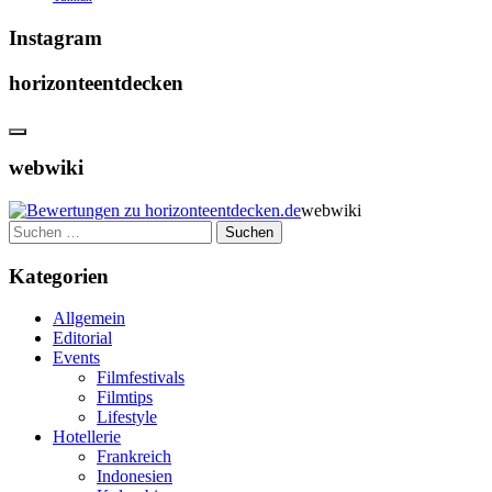
Instagram
horizonteentdecken
webwiki
webwiki
Suchen
nach:
Kategorien
Allgemein
Editorial
Events
Filmfestivals
Filmtips
Lifestyle
Hotellerie
Frankreich
Indonesien