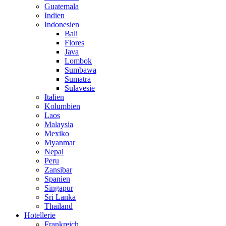
Guatemala
Indien
Indonesien
Bali
Flores
Java
Lombok
Sumbawa
Sumatra
Sulavesie
Italien
Kolumbien
Laos
Malaysia
Mexiko
Myanmar
Nepal
Peru
Zansibar
Spanien
Singapur
Sri Lanka
Thailand
Hotellerie
Frankreich