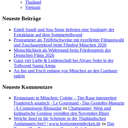
Thailand
Vietnam
Neueste Beiträge
Emeli Sandé und Joss Stone lieferten eine Soulparty der
Extraklasse auf dem Sommertollwood
Programmer als Trüffelschweine mit exzellenter Filmauswahl
und Zuschauerrekord beim Filmfest München 2026
Menschlichkeit als Widerstand beim Friedenspreis des
Deutschen Films 2026
Ganz viel Liebe & Leidenschaft bei Alvaro Soler in der
Tollwood Sauna Arena
An Inn und Etsch entlang von München an den Gardasee
radeln
Neueste Kommentare
Restaurants in München: Colette – Tim Raue interpretiert
Frankreich asiatisch · Le Gourmand - Das Genießer-Magazin
| A Connoisseur Blogazine
zu
Champagner, Wein und
kulinarische Genüsse versüßen den November-Blues
Welche Insel ist die Schönste in der Thailändischen
Andamanen-See? | www.horizonteentdecken.de
zu
Das