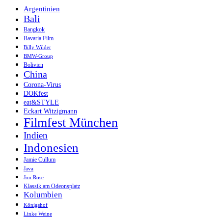
Argentinien
Bali
Bangkok
Bavaria Film
Billy Wilder
BMW-Group
Bolivien
China
Corona-Virus
DOKfest
eat&STYLE
Eckart Witzigmann
Filmfest München
Indien
Indonesien
Jamie Cullum
Java
Jon Rose
Klassik am Odeonsplatz
Kolumbien
Königshof
Linke Weine