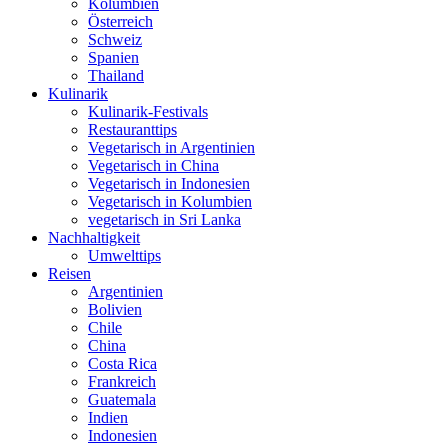
Kolumbien
Österreich
Schweiz
Spanien
Thailand
Kulinarik
Kulinarik-Festivals
Restauranttips
Vegetarisch in Argentinien
Vegetarisch in China
Vegetarisch in Indonesien
Vegetarisch in Kolumbien
vegetarisch in Sri Lanka
Nachhaltigkeit
Umwelttips
Reisen
Argentinien
Bolivien
Chile
China
Costa Rica
Frankreich
Guatemala
Indien
Indonesien