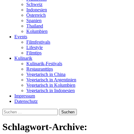
Schweiz
Indonesien
Österreich
Spanien
Thailand
Kolumbien
Events
Filmfestivals
Lifestyle
Filmtips
Kulinarik
Kulinarik-Festivals
Restauranttips
Vegetarisch in China
Vegetarisch in Argentinien
Vegetarisch in Kolumbien
Vegetarisch in Indonesien
Impressum
Datenschutz
Suchen
nach:
Schlagwort-Archive: