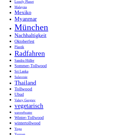
Lonely Planet
Malaysia
Mexiko
Myanmar
München
Nachhaltigkeit
Oktoberfest
Plastik
Radfahren
Sandra Hüller
Sommer-Tollwood
Sri Lanka
Sulavesie
Thailand
Tollwood
Ubud
Valery Gergiev
vegetarisch
waves4water
Winter-Tollwood
wintertollwood
Yoga
Yunnan