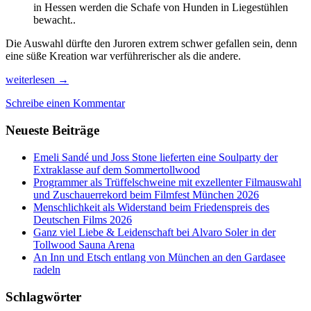
in Hessen werden die Schafe von Hunden in Liegestühlen
bewacht..
Die Auswahl dürfte den Juroren extrem schwer gefallen sein, denn
eine süße Kreation war verführerischer als die andere.
Gourmet-
weiterlesen
→
Kreationen
Schreibe einen Kommentar
der
besten
Neueste Beiträge
Konditor*innen
wurden
in
Emeli Sandé und Joss Stone lieferten eine Soulparty der
der
Extraklasse auf dem Sommertollwood
Meisterschule
Programmer als Trüffelschweine mit exzellenter Filmauswahl
für
und Zuschauerrekord beim Filmfest München 2026
das
Menschlichkeit als Widerstand beim Friedenspreis des
Konditorenhandwerk
Deutschen Films 2026
prämiert!
Ganz viel Liebe & Leidenschaft bei Alvaro Soler in der
Tollwood Sauna Arena
An Inn und Etsch entlang von München an den Gardasee
radeln
Schlagwörter