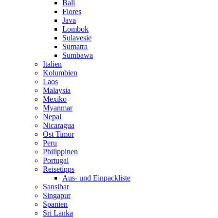
Bali
Flores
Java
Lombok
Sulavesie
Sumatra
Sumbawa
Italien
Kolumbien
Laos
Malaysia
Mexiko
Myanmar
Nepal
Nicaragua
Ost Timor
Peru
Philippinen
Portugal
Reisetipps
Aus- und Einpackliste
Sansibar
Singapur
Spanien
Sri Lanka