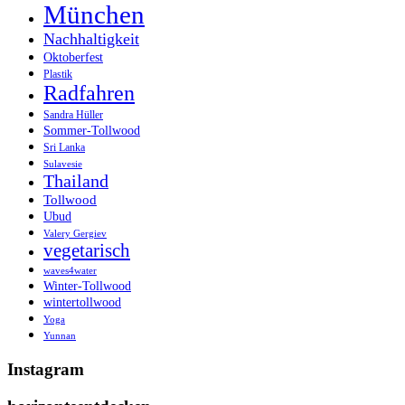
München
Nachhaltigkeit
Oktoberfest
Plastik
Radfahren
Sandra Hüller
Sommer-Tollwood
Sri Lanka
Sulavesie
Thailand
Tollwood
Ubud
Valery Gergiev
vegetarisch
waves4water
Winter-Tollwood
wintertollwood
Yoga
Yunnan
Instagram