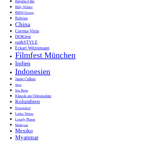
Bavaria Film
Billy Wilder
BMW-Group
Bolivien
China
Corona-Virus
DOKfest
eat&STYLE
Eckart Witzigmann
Filmfest München
Indien
Indonesien
Jamie Cullum
Java
Jon Rose
Klassik am Odeonsplatz
Kolumbien
Königshof
Linke Weine
Lonely Planet
Malaysia
Mexiko
Myanmar