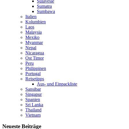
Sulavesie
Sumatra
Sumbawa
Italien
Kolumbien
Laos
Malaysia
Mexiko
Myanmar
Nepal
Nicaragua
Ost Timor
Peru
Philippinen
Portugal
Reisetipps
Aus- und Einpackliste
Sansibar
Singapur
Spanien
Sri Lanka
Thailand
Vietnam
Neueste Beiträge