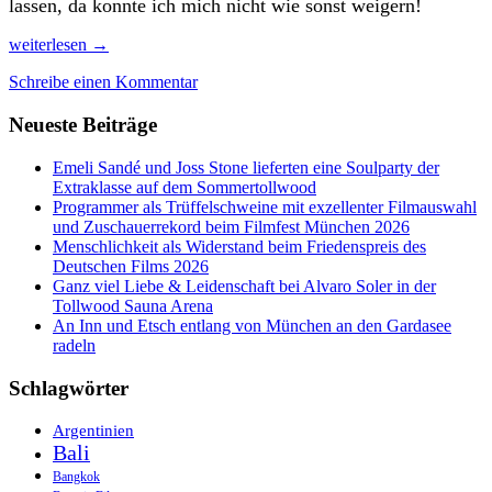
lassen, da konnte ich mich nicht wie sonst weigern!
Ohne
weiterlesen
→
Handy
Schreibe einen Kommentar
durch
Oaxaca
Neueste Beiträge
´s
Kolonialstädte
und
Emeli Sandé und Joss Stone lieferten eine Soulparty der
Traum?
Extraklasse auf dem Sommertollwood
-
Programmer als Trüffelschweine mit exzellenter Filmauswahl
Strände
und Zuschauerrekord beim Filmfest München 2026
Menschlichkeit als Widerstand beim Friedenspreis des
Deutschen Films 2026
Ganz viel Liebe & Leidenschaft bei Alvaro Soler in der
Tollwood Sauna Arena
An Inn und Etsch entlang von München an den Gardasee
radeln
Schlagwörter
Argentinien
Bali
Bangkok