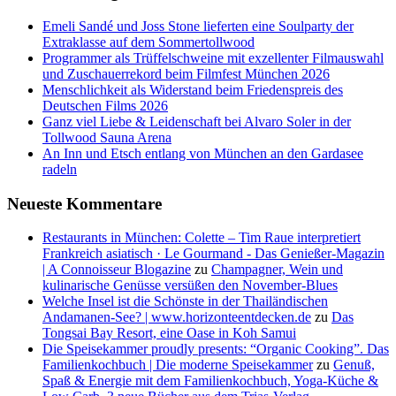
Emeli Sandé und Joss Stone lieferten eine Soulparty der
Extraklasse auf dem Sommertollwood
Programmer als Trüffelschweine mit exzellenter Filmauswahl
und Zuschauerrekord beim Filmfest München 2026
Menschlichkeit als Widerstand beim Friedenspreis des
Deutschen Films 2026
Ganz viel Liebe & Leidenschaft bei Alvaro Soler in der
Tollwood Sauna Arena
An Inn und Etsch entlang von München an den Gardasee
radeln
Neueste Kommentare
Restaurants in München: Colette – Tim Raue interpretiert
Frankreich asiatisch · Le Gourmand - Das Genießer-Magazin
| A Connoisseur Blogazine
zu
Champagner, Wein und
kulinarische Genüsse versüßen den November-Blues
Welche Insel ist die Schönste in der Thailändischen
Andamanen-See? | www.horizonteentdecken.de
zu
Das
Tongsai Bay Resort, eine Oase in Koh Samui
Die Speisekammer proudly presents: “Organic Cooking”. Das
Familienkochbuch | Die moderne Speisekammer
zu
Genuß,
Spaß & Energie mit dem Familienkochbuch, Yoga-Küche &