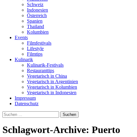
Schweiz
Indonesien
Österreich
Spanien
Thailand
Kolumbien
Events
Filmfestivals
Lifestyle
Filmtips
Kulinarik
Kulinarik-Festivals
Restauranttips
Vegetarisch in China
Vegetarisch in Argentinien
Vegetarisch in Kolumbien
Vegetarisch in Indonesien
Impressum
Datenschutz
Suchen
nach:
Schlagwort-Archive: Puerto