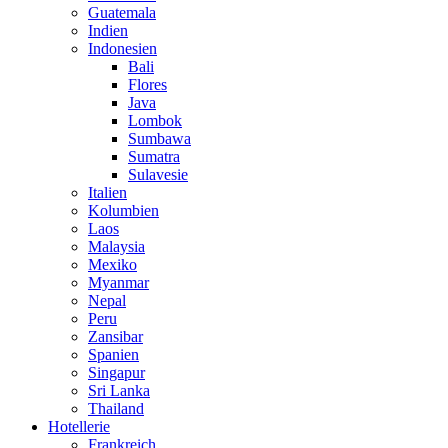
Guatemala
Indien
Indonesien
Bali
Flores
Java
Lombok
Sumbawa
Sumatra
Sulavesie
Italien
Kolumbien
Laos
Malaysia
Mexiko
Myanmar
Nepal
Peru
Zansibar
Spanien
Singapur
Sri Lanka
Thailand
Hotellerie
Frankreich