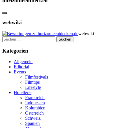
horizonteentdecken
webwiki
webwiki
Suchen
nach:
Kategorien
Allgemein
Editorial
Events
Filmfestivals
Filmtips
Lifestyle
Hotellerie
Frankreich
Indonesien
Kolumbien
Österreich
Schweiz
Spanien