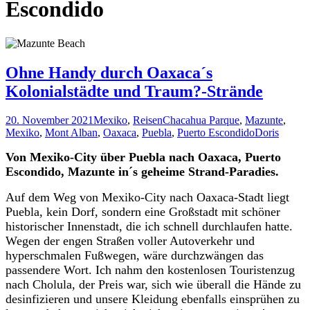
Escondido
Ohne Handy durch Oaxaca´s
Kolonialstädte und Traum?-Strände
20. November 2021
Mexiko
,
Reisen
Chacahua Parque
,
Mazunte
,
Mexiko
,
Mont Alban
,
Oaxaca
,
Puebla
,
Puerto Escondido
Doris
Von Mexiko-City über Puebla nach Oaxaca, Puerto
Escondido, Mazunte in´s geheime Strand-Paradies.
Auf dem Weg von Mexiko-City nach Oaxaca-Stadt liegt
Puebla, kein Dorf, sondern eine Großstadt mit schöner
historischer Innenstadt, die ich schnell durchlaufen hatte.
Wegen der engen Straßen voller Autoverkehr und
hyperschmalen Fußwegen, wäre durchzwängen das
passendere Wort. Ich nahm den kostenlosen Touristenzug
nach Cholula, der Preis war, sich wie überall die Hände zu
desinfizieren und unsere Kleidung ebenfalls einsprühen zu