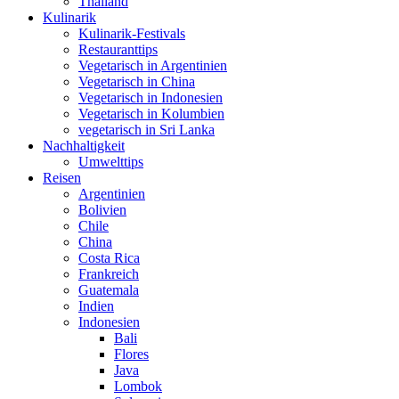
Thailand
Kulinarik
Kulinarik-Festivals
Restauranttips
Vegetarisch in Argentinien
Vegetarisch in China
Vegetarisch in Indonesien
Vegetarisch in Kolumbien
vegetarisch in Sri Lanka
Nachhaltigkeit
Umwelttips
Reisen
Argentinien
Bolivien
Chile
China
Costa Rica
Frankreich
Guatemala
Indien
Indonesien
Bali
Flores
Java
Lombok