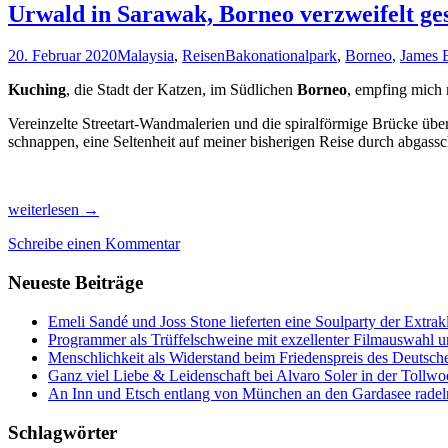
Urwald in Sarawak, Borneo verzweifelt ge
20. Februar 2020
Malaysia
,
Reisen
Bakonationalpark
,
Borneo
,
James 
Kuching
, die Stadt der Katzen, im Südlichen
Borneo
, empfing mich 
Vereinzelte Streetart-Wandmalerien und die spiralförmige Brücke übe
schnappen, eine Seltenheit auf meiner bisherigen Reise durch abgas
Urwald
weiterlesen
→
in
Schreibe einen Kommentar
Sarawak,
Borneo
Neueste Beiträge
verzweifelt
gesucht!
Emeli Sandé und Joss Stone lieferten eine Soulparty der Extr
Programmer als Trüffelschweine mit exzellenter Filmauswahl
Menschlichkeit als Widerstand beim Friedenspreis des Deutsch
Ganz viel Liebe & Leidenschaft bei Alvaro Soler in der Tollw
An Inn und Etsch entlang von München an den Gardasee radel
Schlagwörter