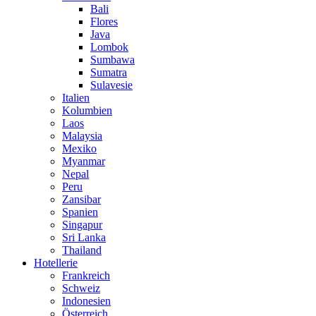
Bali
Flores
Java
Lombok
Sumbawa
Sumatra
Sulavesie
Italien
Kolumbien
Laos
Malaysia
Mexiko
Myanmar
Nepal
Peru
Zansibar
Spanien
Singapur
Sri Lanka
Thailand
Hotellerie
Frankreich
Schweiz
Indonesien
Österreich