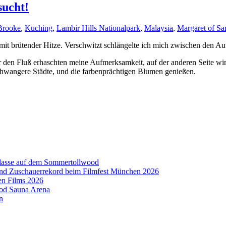
sucht!
Brooke
,
Kuching
,
Lambir Hills Nationalpark
,
Malaysia
,
Margaret of S
mit brütender Hitze. Verschwitzt schlängelte ich mich zwischen den A
r den Fluß erhaschten meine Aufmerksamkeit, auf der anderen Seite win
schwangere Städte, und die farbenprächtigen Blumen genießen.
aklasse auf dem Sommertollwood
 und Zuschauerrekord beim Filmfest München 2026
en Films 2026
ood Sauna Arena
n