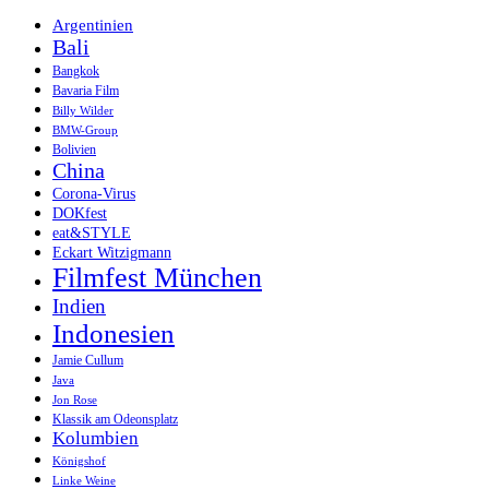
Argentinien
Bali
Bangkok
Bavaria Film
Billy Wilder
BMW-Group
Bolivien
China
Corona-Virus
DOKfest
eat&STYLE
Eckart Witzigmann
Filmfest München
Indien
Indonesien
Jamie Cullum
Java
Jon Rose
Klassik am Odeonsplatz
Kolumbien
Königshof
Linke Weine