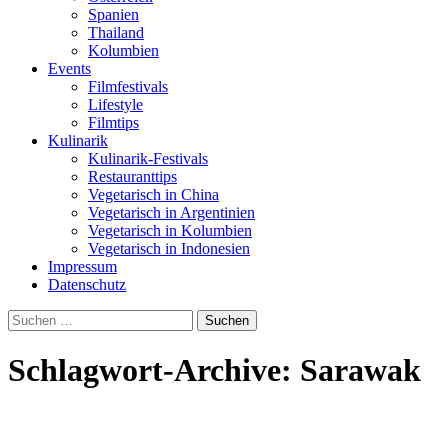
Spanien
Thailand
Kolumbien
Events
Filmfestivals
Lifestyle
Filmtips
Kulinarik
Kulinarik-Festivals
Restauranttips
Vegetarisch in China
Vegetarisch in Argentinien
Vegetarisch in Kolumbien
Vegetarisch in Indonesien
Impressum
Datenschutz
Suchen
nach:
Schlagwort-Archive: Sarawak