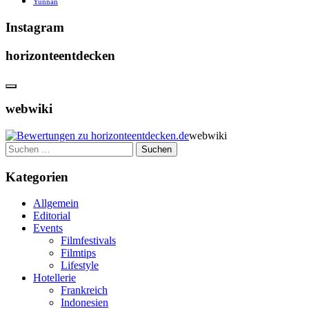
Yunnan
Instagram
horizonteentdecken
webwiki
webwiki
Suchen
nach:
Kategorien
Allgemein
Editorial
Events
Filmfestivals
Filmtips
Lifestyle
Hotellerie
Frankreich
Indonesien