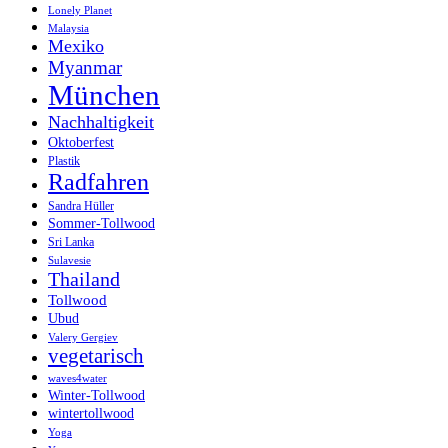
Lonely Planet
Malaysia
Mexiko
Myanmar
München
Nachhaltigkeit
Oktoberfest
Plastik
Radfahren
Sandra Hüller
Sommer-Tollwood
Sri Lanka
Sulavesie
Thailand
Tollwood
Ubud
Valery Gergiev
vegetarisch
waves4water
Winter-Tollwood
wintertollwood
Yoga