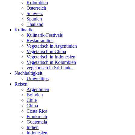
Kolumbien
Österreich
Schweiz
Spanien
Thailand
Kulinarik
Kulinarik-Festivals
Restauranttips
Vegetarisch in Argentinien
Vegetarisch in China
Vegetarisch in Indonesien
Vegetarisch in Kolumbien
vegetarisch in Sri Lanka
Nachhaltigkeit
Umwelttips
Reisen
Argentinien
Bolivien
Chile
China
Costa Rica
Frankreich
Guatemala
Indien
Indonesien