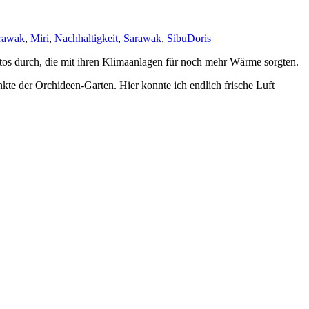
arawak
,
Miri
,
Nachhaltigkeit
,
Sarawak
,
Sibu
Doris
utos durch, die mit ihren Klimaanlagen für noch mehr Wärme sorgten.
kte der Orchideen-Garten. Hier konnte ich endlich frische Luft