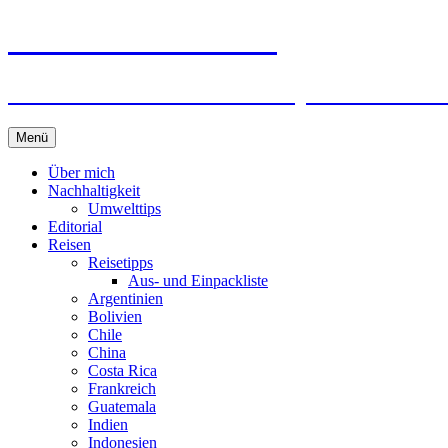
horizonteentdecken
Geschichten und Geheim-Tips über Nachhal
Springe
Menü
zum
Inhalt
Über mich
Nachhaltigkeit
Umwelttips
Editorial
Reisen
Reisetipps
Aus- und Einpackliste
Argentinien
Bolivien
Chile
China
Costa Rica
Frankreich
Guatemala
Indien
Indonesien