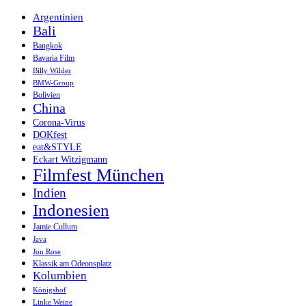
Argentinien
Bali
Bangkok
Bavaria Film
Billy Wilder
BMW-Group
Bolivien
China
Corona-Virus
DOKfest
eat&STYLE
Eckart Witzigmann
Filmfest München
Indien
Indonesien
Jamie Cullum
Java
Jon Rose
Klassik am Odeonsplatz
Kolumbien
Königshof
Linke Weine