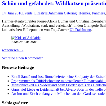
Schön und gefährdet: Wildkatzen präsent
14. Juni 2016
Events
,
Lifestyle
Dahlmann Catering
,
Hermès
,
Panthera
Hermès-Keativdirektor Pierre-Alexis Dumas und Christina Rosenber
Ausstellung „Wildkatzen, stark und verletzlich“ in den Orangerie-S
kulinarischen Höhepunkten von Top-Caterer
Uli DahImann
.
Kids of Adelaide
Schön
weiterlesen
→
und
Schreibe einen Kommentar
gefährdet:
Wildkatzen
Neueste Beiträge
präsentiert
von
Hermès
Emeli Sandé und Joss Stone lieferten eine Soulparty der Extr
Programmer als Trüffelschweine mit exzellenter Filmauswahl
Menschlichkeit als Widerstand beim Friedenspreis des Deutsch
Ganz viel Liebe & Leidenschaft bei Alvaro Soler in der Tollw
An Inn und Etsch entlang von München an den Gardasee radel
Schlagwörter