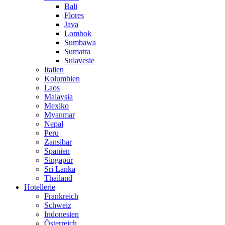
Bali
Flores
Java
Lombok
Sumbawa
Sumatra
Sulavesie
Italien
Kolumbien
Laos
Malaysia
Mexiko
Myanmar
Nepal
Peru
Zansibar
Spanien
Singapur
Sri Lanka
Thailand
Hotellerie
Frankreich
Schweiz
Indonesien
Österreich