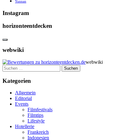
Yunnan
Instagram
horizonteentdecken
webwiki
webwiki
Suchen
nach:
Kategorien
Allgemein
Editorial
Events
Filmfestivals
Filmtips
Lifestyle
Hotellerie
Frankreich
Indonesien