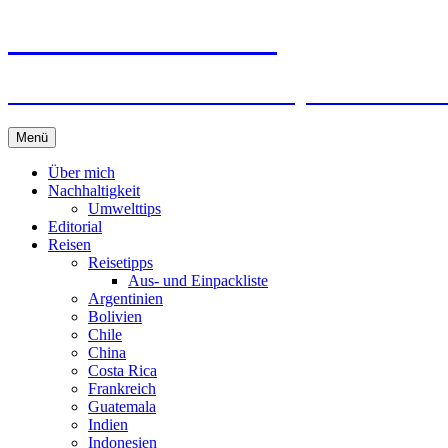
horizonteentdecken
Geschichten und Geheim-Tips über Nachhal
Springe
Menü
zum
Inhalt
Über mich
Nachhaltigkeit
Umwelttips
Editorial
Reisen
Reisetipps
Aus- und Einpackliste
Argentinien
Bolivien
Chile
China
Costa Rica
Frankreich
Guatemala
Indien
Indonesien