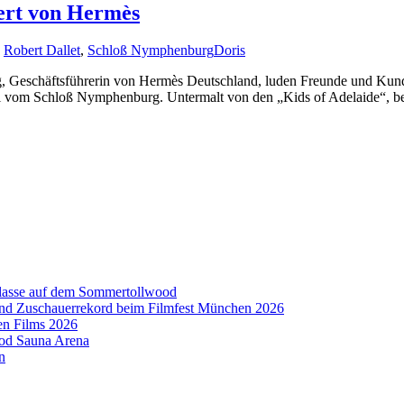
iert von Hermès
,
Robert Dallet
,
Schloß Nymphenburg
Doris
g, Geschäftsführerin von Hermès Deutschland, luden Freunde und Kun
aal vom Schloß Nymphenburg. Untermalt von den „Kids of Adelaide“, b
aklasse auf dem Sommertollwood
 und Zuschauerrekord beim Filmfest München 2026
en Films 2026
ood Sauna Arena
n