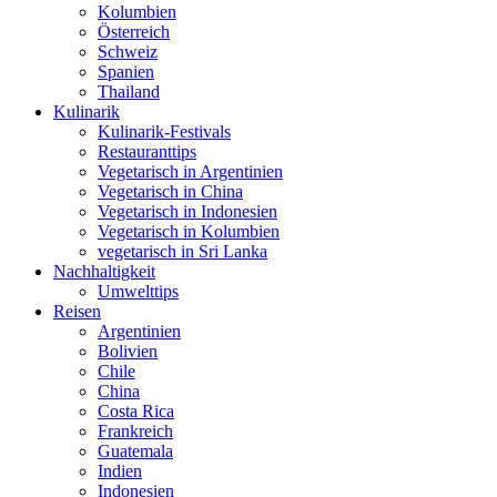
Kolumbien
Österreich
Schweiz
Spanien
Thailand
Kulinarik
Kulinarik-Festivals
Restauranttips
Vegetarisch in Argentinien
Vegetarisch in China
Vegetarisch in Indonesien
Vegetarisch in Kolumbien
vegetarisch in Sri Lanka
Nachhaltigkeit
Umwelttips
Reisen
Argentinien
Bolivien
Chile
China
Costa Rica
Frankreich
Guatemala
Indien
Indonesien