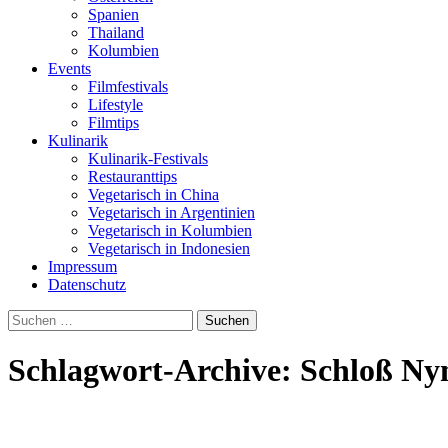
Spanien
Thailand
Kolumbien
Events
Filmfestivals
Lifestyle
Filmtips
Kulinarik
Kulinarik-Festivals
Restauranttips
Vegetarisch in China
Vegetarisch in Argentinien
Vegetarisch in Kolumbien
Vegetarisch in Indonesien
Impressum
Datenschutz
Suchen
nach:
Schlagwort-Archive: Schloß N