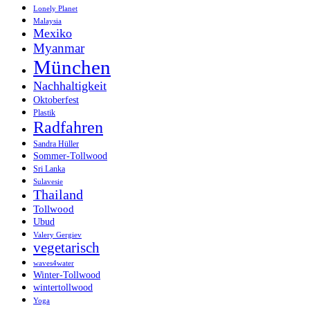
Lonely Planet
Malaysia
Mexiko
Myanmar
München
Nachhaltigkeit
Oktoberfest
Plastik
Radfahren
Sandra Hüller
Sommer-Tollwood
Sri Lanka
Sulavesie
Thailand
Tollwood
Ubud
Valery Gergiev
vegetarisch
waves4water
Winter-Tollwood
wintertollwood
Yoga