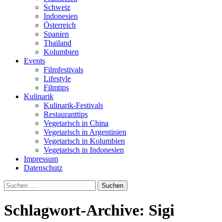
Schweiz
Indonesien
Österreich
Spanien
Thailand
Kolumbien
Events
Filmfestivals
Lifestyle
Filmtips
Kulinarik
Kulinarik-Festivals
Restauranttips
Vegetarisch in China
Vegetarisch in Argentinien
Vegetarisch in Kolumbien
Vegetarisch in Indonesien
Impressum
Datenschutz
Suchen
nach:
Schlagwort-Archive: Sigi