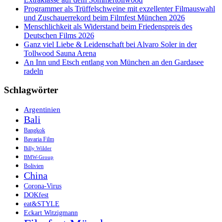
Programmer als Trüffelschweine mit exzellenter Filmauswahl
und Zuschauerrekord beim Filmfest München 2026
Menschlichkeit als Widerstand beim Friedenspreis des
Deutschen Films 2026
Ganz viel Liebe & Leidenschaft bei Alvaro Soler in der
Tollwood Sauna Arena
An Inn und Etsch entlang von München an den Gardasee
radeln
Schlagwörter
Argentinien
Bali
Bangkok
Bavaria Film
Billy Wilder
BMW-Group
Bolivien
China
Corona-Virus
DOKfest
eat&STYLE
Eckart Witzigmann