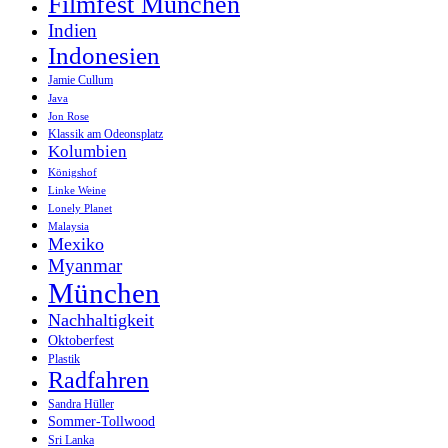
Filmfest München
Indien
Indonesien
Jamie Cullum
Java
Jon Rose
Klassik am Odeonsplatz
Kolumbien
Königshof
Linke Weine
Lonely Planet
Malaysia
Mexiko
Myanmar
München
Nachhaltigkeit
Oktoberfest
Plastik
Radfahren
Sandra Hüller
Sommer-Tollwood
Sri Lanka