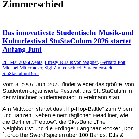
Zimmerschied
Das innovativste Studentische Musik-und
Kulturfestival StuStaCulum 2026 startet
Anfang Juni
28. Mai 2026
Events
,
Lifestyle
Claus von Wagner
,
Gerhard Polt
,
Michael Mittermeier
,
Sigi Zimmerschied
,
Studentenstadt
,
StuStaCulum
Doris
Vom 3. bis 6. Juni 2026 findet wieder das größte, von
Studenten organisierte Festival, das StuStaCulum in
der Münchner Studentenstadt in Freimann statt.
Am Mittwoch startet das „Hip-Hop-Battle“ zum Viben
und Tanzen. Neben einem täglichen Headliner, wie
die Berliner „Treptow“, die Ska-Band „The
Neighbours“ und die Erdinger Langhaar-Rocker „Don
´t drop the Sword“spielen
über 100 Bands, DJs &