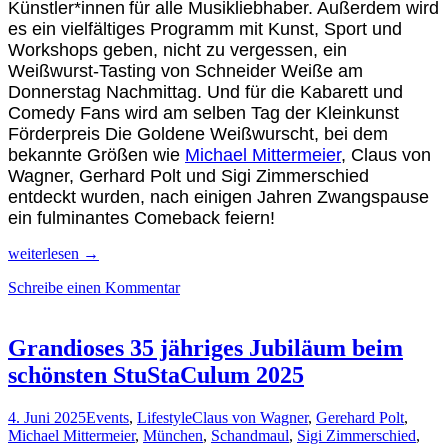
Künstler*innen
für alle Musikliebhaber. Außerdem wird
es ein vielfältiges Programm mit Kunst, Sport und
Workshops geben, nicht zu vergessen, ein
Weißwurst-Tasting von Schneider Weiße am
Donnerstag Nachmittag. Und für die Kabarett und
Comedy Fans wird am selben Tag der Kleinkunst
Förderpreis Die Goldene Weißwurscht, bei dem
bekannte Größen wie
Michael Mittermeier
, Claus von
Wagner, Gerhard Polt und Sigi Zimmerschied
entdeckt wurden, nach einigen Jahren Zwangspause
ein fulminantes Comeback feiern!
Das
weiterlesen
→
innovativste
Schreibe einen Kommentar
Studentische
Musik-
und
Kulturfestival
Grandioses 35 jähriges Jubiläum beim
StuStaCulum
schönsten StuStaCulum 2025
2026
startet
Anfang
4. Juni 2025
Events
,
Lifestyle
Claus von Wagner
,
Gerehard Polt
,
Juni
Michael Mittermeier
,
München
,
Schandmaul
,
Sigi Zimmerschied
,