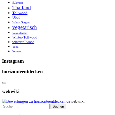
Sulavesie
Thailand
Tollwood
Ubud
Valery Gergiev
vegetarisch
waves4water
Winter-Tollwood
wintertollwood
Yoga
Yunnan
Instagram
horizonteentdecken
webwiki
webwiki
Suchen
nach: