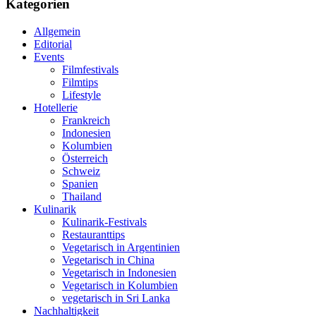
Kategorien
Allgemein
Editorial
Events
Filmfestivals
Filmtips
Lifestyle
Hotellerie
Frankreich
Indonesien
Kolumbien
Österreich
Schweiz
Spanien
Thailand
Kulinarik
Kulinarik-Festivals
Restauranttips
Vegetarisch in Argentinien
Vegetarisch in China
Vegetarisch in Indonesien
Vegetarisch in Kolumbien
vegetarisch in Sri Lanka
Nachhaltigkeit