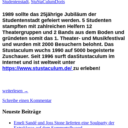
Studentenstadt
,
StuStaCulum
Doris
1989 sollte das 25jährige Jubiläum der
Studentenstadt gefeiert werden. 5 Studenten
stampften mit zahlreichen Helfern 12
Theatergruppen und 2 Bands aus dem Boden und
gründeten somit das 1. Theater- und Musikfestival
und wurden mit 2000 Besuchern belohnt. Das
Stustaculum wuchs 1990 auf 5000 begeisterte
Zuschauer. Seit 1996 surft dasStustaculum im
Internet und ist weltweit unter
https://www.stustaculum.de/
zu erleben!
Grandioses
weiterlesen
→
35
Schreibe einen Kommentar
jähriges
Jubiläum
Neueste Beiträge
beim
schönsten
StuStaCulum
Emeli Sandé und Joss Stone lieferten eine Soulparty der
2025
Extraklasse auf dem Sommertollwood