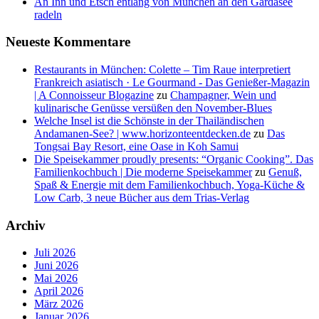
An Inn und Etsch entlang von München an den Gardasee
radeln
Neueste Kommentare
Restaurants in München: Colette – Tim Raue interpretiert
Frankreich asiatisch · Le Gourmand - Das Genießer-Magazin
| A Connoisseur Blogazine
zu
Champagner, Wein und
kulinarische Genüsse versüßen den November-Blues
Welche Insel ist die Schönste in der Thailändischen
Andamanen-See? | www.horizonteentdecken.de
zu
Das
Tongsai Bay Resort, eine Oase in Koh Samui
Die Speisekammer proudly presents: “Organic Cooking”. Das
Familienkochbuch | Die moderne Speisekammer
zu
Genuß,
Spaß & Energie mit dem Familienkochbuch, Yoga-Küche &
Low Carb, 3 neue Bücher aus dem Trias-Verlag
Archiv
Juli 2026
Juni 2026
Mai 2026
April 2026
März 2026
Januar 2026