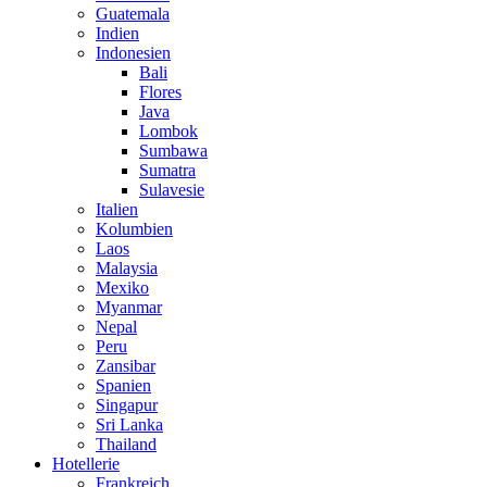
Guatemala
Indien
Indonesien
Bali
Flores
Java
Lombok
Sumbawa
Sumatra
Sulavesie
Italien
Kolumbien
Laos
Malaysia
Mexiko
Myanmar
Nepal
Peru
Zansibar
Spanien
Singapur
Sri Lanka
Thailand
Hotellerie
Frankreich