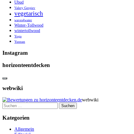
Ubud
Valery Gergiev
vegetarisch
waves4water
Winter-Tollwood
wintertollwood
Yoga
Yunnan
Instagram
horizonteentdecken
webwiki
webwiki
Suchen
nach:
Kategorien
Allgemein