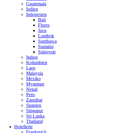
Guatemala
Indien
Indonesien
Bali
Flores
Java
Lombok
Sumbawa
Sumatra
Sulavesie
Italien
Kolumbien
Laos
Malaysia
Mexiko
Myanmar
Nepal
Peru
Zansibar
Spanien
Singapur
Sri Lanka
Thailand
Hotellerie
Frankreich