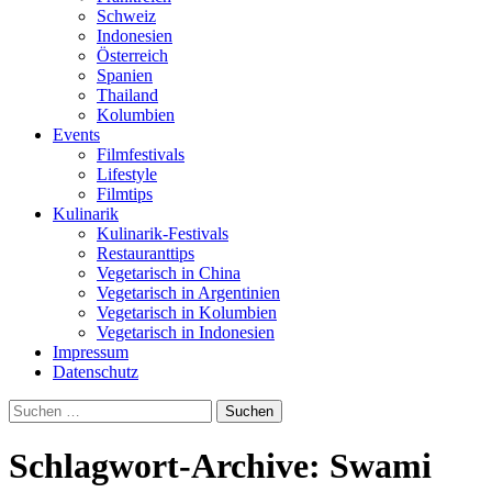
Schweiz
Indonesien
Österreich
Spanien
Thailand
Kolumbien
Events
Filmfestivals
Lifestyle
Filmtips
Kulinarik
Kulinarik-Festivals
Restauranttips
Vegetarisch in China
Vegetarisch in Argentinien
Vegetarisch in Kolumbien
Vegetarisch in Indonesien
Impressum
Datenschutz
Suchen
nach:
Schlagwort-Archive: Swami