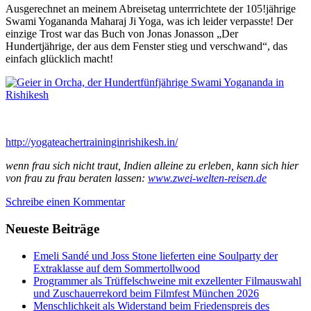
Ausgerechnet an meinem Abreisetag unterrrichtete der 105!jährige
Swami Yogananda Maharaj Ji Yoga, was ich leider verpasste! Der
einzige Trost war das Buch von Jonas Jonasson „Der
Hundertjährige, der aus dem Fenster stieg und verschwand“, das
einfach glücklich macht!
http://yogateachertraininginrishikesh.in/
wenn frau sich nicht traut, Indien alleine zu erleben, kann sich hier
von frau zu frau beraten lassen:
www.zwei-welten-reisen.de
Schreibe einen Kommentar
Neueste Beiträge
Emeli Sandé und Joss Stone lieferten eine Soulparty der
Extraklasse auf dem Sommertollwood
Programmer als Trüffelschweine mit exzellenter Filmauswahl
und Zuschauerrekord beim Filmfest München 2026
Menschlichkeit als Widerstand beim Friedenspreis des