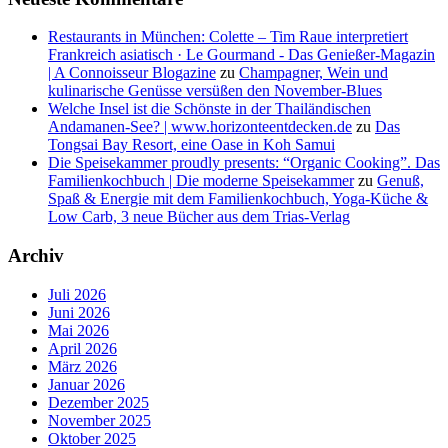
Restaurants in München: Colette – Tim Raue interpretiert
Frankreich asiatisch · Le Gourmand - Das Genießer-Magazin
| A Connoisseur Blogazine
zu
Champagner, Wein und
kulinarische Genüsse versüßen den November-Blues
Welche Insel ist die Schönste in der Thailändischen
Andamanen-See? | www.horizonteentdecken.de
zu
Das
Tongsai Bay Resort, eine Oase in Koh Samui
Die Speisekammer proudly presents: “Organic Cooking”. Das
Familienkochbuch | Die moderne Speisekammer
zu
Genuß,
Spaß & Energie mit dem Familienkochbuch, Yoga-Küche &
Low Carb, 3 neue Bücher aus dem Trias-Verlag
Archiv
Juli 2026
Juni 2026
Mai 2026
April 2026
März 2026
Januar 2026
Dezember 2025
November 2025
Oktober 2025