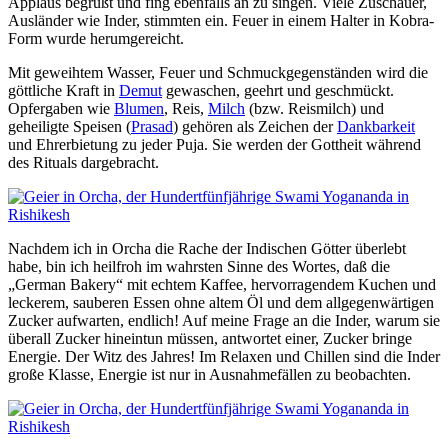
Applaus begrüßt und fing ebenfalls an zu singen. Viele Zuschauer,
Ausländer wie Inder, stimmten ein. Feuer in einem Halter in Kobra-
Form wurde herumgereicht.
Mit geweihtem Wasser, Feuer und Schmuckgegenständen wird die
göttliche Kraft in
Demut
gewaschen, geehrt und geschmückt.
Opfergaben wie
Blumen
, Reis,
Milch
(bzw. Reismilch) und
geheiligte Speisen (
Prasad
) gehören als Zeichen der
Dankbarkeit
und Ehrerbietung zu jeder Puja. Sie werden der Gottheit während
des Rituals dargebracht.
Nachdem ich in Orcha die Rache der Indischen Götter überlebt
habe, bin ich heilfroh im wahrsten Sinne des Wortes, daß die
„German Bakery“ mit echtem Kaffee, hervorragendem Kuchen und
leckerem, sauberen Essen ohne altem Öl und dem allgegenwärtigen
Zucker aufwarten, endlich! Auf meine Frage an die Inder, warum sie
überall Zucker hineintun müssen, antwortet einer, Zucker bringe
Energie. Der Witz des Jahres! Im Relaxen und Chillen sind die Inder
große Klasse, Energie ist nur in Ausnahmefällen zu beobachten.