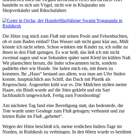
handelte es sich um Vögel, nicht wie in Khajuraho um
Shopverkäufer und Rikschafahrer.
Die Hitze zog mich zum Fluß mit seinen Pools und Felsenbuchten,
ob er zum Baden einlud? Das Wasser sah nicht ganz klar aus, Müll
könnte ich nicht sehen. Schon winkten mir Kinder zu, ich sollte zu
ihnen in den Fluß springen. Es war heiß, das ließ ich mir nicht
zweimal sagen und war Sekunden später samt Kleid im kühlen Naß.
Wir plantschten herum, die Inder schwammen nicht, sondern
paddeltn eher wie Hunde. Sie luden mich ein, mit ihnen zu
kommen. Ihr „Haus“ bestand aus allem, was man am Ufer finden
konnte, hauptsächlich aus Schilf, das Dach mit Plastik als
Regenschutz. Angenehm kühl war es. Die Mädchen stylten meine
Haare, ein Bindi wurde auf die Stirn geklebt und ein Sari
fachfraulich umgewickelt. Fertig zum Fotoshooting!
Am nächsten Tag fand eine Beerdigung statt, das bedeutede, die
Tote wurde unter Gesänge zum Fluß getragen; verbrannt und zur
letzten Ruhe im Fluß „gebettet“.
Wegen der Hitze beschloß ich, meine restlichen Indien-Tage im
Norden, in Rishikesh zu verbringen. In den 60ern wurde es berühmt