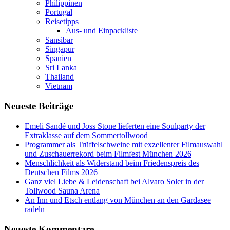
Philippinen
Portugal
Reisetipps
Aus- und Einpackliste
Sansibar
Singapur
Spanien
Sri Lanka
Thailand
Vietnam
Neueste Beiträge
Emeli Sandé und Joss Stone lieferten eine Soulparty der
Extraklasse auf dem Sommertollwood
Programmer als Trüffelschweine mit exzellenter Filmauswahl
und Zuschauerrekord beim Filmfest München 2026
Menschlichkeit als Widerstand beim Friedenspreis des
Deutschen Films 2026
Ganz viel Liebe & Leidenschaft bei Alvaro Soler in der
Tollwood Sauna Arena
An Inn und Etsch entlang von München an den Gardasee
radeln
Neueste Kommentare