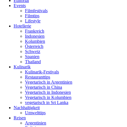
Editorial
Events
Filmfestivals
Filmtips
Lifestyle
Hotellerie
Frankreich
Indonesien
Kolumbien
Österreich
Schweiz
Spanien
Thailand
Kulinarik
Kulinarik-Festivals
Restauranttips
Vegetarisch in Argentinien
Vegetarisch in China
Vegetarisch in Indonesien
Vegetarisch in Kolumbien
vegetarisch in Sri Lanka
Nachhaltigkeit
Umwelttips
Reisen
Argentinien