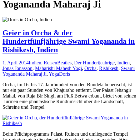
Yogananda Maharaj Ji
Geier in Orcha & der
Hundertfünfjährige Swami Yogananda in
Rishikesh, Indien
1. April 2014
Indien
,
Reisen
Beatles
,
Der Hundertjeahrige
,
Indien
,
Jonas Jonasson
,
Maharishi Mahesh Yogi
,
Orcha
,
Rishikesh
,
Swami
Yogananda Maharaj Ji
,
Yoga
Doris
Orcha, im 16. bis 17. Jahrhundert von den Bundela beherrscht, ist
nur ein paar Stunden von Khajuraho entfernt. Der Palast Jehangir
Mahal, von Raja Bir Singh am Fluß Betwa erbaut, bietet von seinen
Türmen eine phantastische Rundumsicht über die Landschaft,
Schreine und Tempel.
Beim Pflichtprogramms Palast, Ruinen und umliegende Tempel
faszinierten mich die elegant kreisenden Geier am meisten. Hier