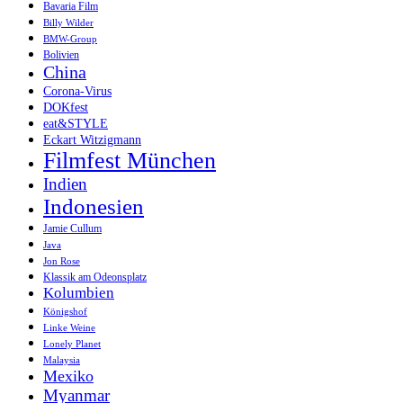
Bavaria Film
Billy Wilder
BMW-Group
Bolivien
China
Corona-Virus
DOKfest
eat&STYLE
Eckart Witzigmann
Filmfest München
Indien
Indonesien
Jamie Cullum
Java
Jon Rose
Klassik am Odeonsplatz
Kolumbien
Königshof
Linke Weine
Lonely Planet
Malaysia
Mexiko
Myanmar