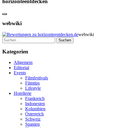
horizonteentdecken
webwiki
webwiki
Suchen
nach:
Kategorien
Allgemein
Editorial
Events
Filmfestivals
Filmtips
Lifestyle
Hotellerie
Frankreich
Indonesien
Kolumbien
Österreich
Schweiz
Spanien