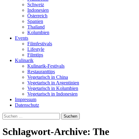
Schweiz
Indonesien
Österreich
Spanien
Thailand
Kolumbien
Events
Filmfestivals
Lifestyle
Filmtips
Kulinarik
Kulinarik-Festivals
Restauranttips
Vegetarisch in China
Vegetarisch in Argentinien
Vegetarisch in Kolumbien
Vegetarisch in Indonesien
Impressum
Datenschutz
Suchen
nach:
Schlagwort-Archive: The