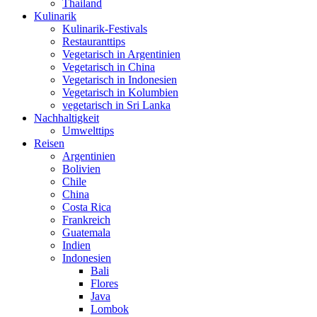
Thailand
Kulinarik
Kulinarik-Festivals
Restauranttips
Vegetarisch in Argentinien
Vegetarisch in China
Vegetarisch in Indonesien
Vegetarisch in Kolumbien
vegetarisch in Sri Lanka
Nachhaltigkeit
Umwelttips
Reisen
Argentinien
Bolivien
Chile
China
Costa Rica
Frankreich
Guatemala
Indien
Indonesien
Bali
Flores
Java
Lombok