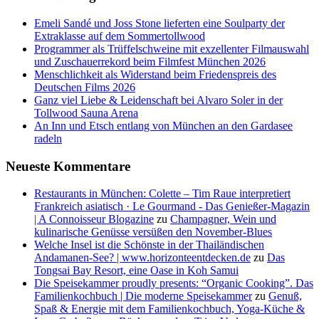
Emeli Sandé und Joss Stone lieferten eine Soulparty der
Extraklasse auf dem Sommertollwood
Programmer als Trüffelschweine mit exzellenter Filmauswahl
und Zuschauerrekord beim Filmfest München 2026
Menschlichkeit als Widerstand beim Friedenspreis des
Deutschen Films 2026
Ganz viel Liebe & Leidenschaft bei Alvaro Soler in der
Tollwood Sauna Arena
An Inn und Etsch entlang von München an den Gardasee
radeln
Neueste Kommentare
Restaurants in München: Colette – Tim Raue interpretiert
Frankreich asiatisch · Le Gourmand - Das Genießer-Magazin
| A Connoisseur Blogazine
zu
Champagner, Wein und
kulinarische Genüsse versüßen den November-Blues
Welche Insel ist die Schönste in der Thailändischen
Andamanen-See? | www.horizonteentdecken.de
zu
Das
Tongsai Bay Resort, eine Oase in Koh Samui
Die Speisekammer proudly presents: “Organic Cooking”. Das
Familienkochbuch | Die moderne Speisekammer
zu
Genuß,
Spaß & Energie mit dem Familienkochbuch, Yoga-Küche &