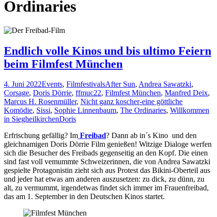
Ordinaries
Endlich volle Kinos und bis ultimo Feiern
beim Filmfest München
4. Juni 2022
Events
,
Filmfestivals
After Sun
,
Andrea Sawatzki
,
Corsage
,
Doris Dörrie
,
ffmuc22
,
Filmfest München
,
Manfred Deix
,
Marcus H. Rosenmüller
,
Nicht ganz koscher-eine göttliche
Komödie
,
Sissi
,
Sophie Linnenbaum
,
The Ordinaries
,
Willkommen
in Siegheilkirchen
Doris
Erfrischung gefällig? Im
Freibad
? Dann ab in´s Kino und den
gleichnamigen Doris Dörrie Film genießen! Witzige Dialoge werfen
sich die Besucher des Freibads gegenseitig an den Kopf. Die einen
sind fast voll vemummte Schweizerinnen, die von Andrea Sawatzki
gespielte Protagonistin zieht sich aus Protest das Bikini-Oberteil aus
und jeder hat etwas am anderen auszusetzen: zu dick, zu dünn, zu
alt, zu vermummt, irgendetwas findet sich immer im Frauenfreibad,
das am 1. September in den Deutschen Kinos startet.