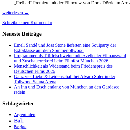
„Freibad“ Premiere mit der Filmcrew von Doris Dörrie im Ar
Endlich
weiterlesen
→
volle
Schreibe einen Kommentar
Kinos
und
Neueste Beiträge
bis
ultimo
Feiern
Emeli Sandé und Joss Stone lieferten eine Soulparty der
beim
Extraklasse auf dem Sommertollwood
Filmfest
Programmer als Trüffelschweine mit exzellenter Filmauswahl
München
und Zuschauerrekord beim Filmfest München 2026
Menschlichkeit als Widerstand beim Friedenspreis des
Deutschen Films 2026
Ganz viel Liebe & Leidenschaft bei Alvaro Soler in der
Tollwood Sauna Arena
An Inn und Etsch entlang von München an den Gardasee
radeln
Schlagwörter
Argentinien
Bali
Bangkok