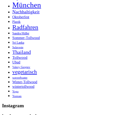
München
Nachhaltigkeit
Oktoberfest
Plastik
Radfahren
Sandra Hüller
Sommer-Tollwood
Sri Lanka
Sulavesie
Thailand
Tollwood
Ubud
Valery Gergiev
vegetarisch
waves4water
Winter-Tollwood
wintertollwood
Yoga
Yunnan
Instagram