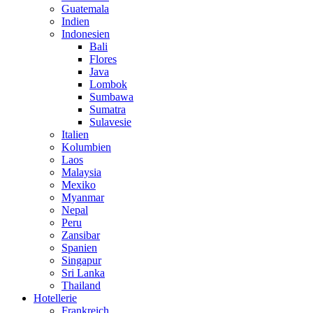
Guatemala
Indien
Indonesien
Bali
Flores
Java
Lombok
Sumbawa
Sumatra
Sulavesie
Italien
Kolumbien
Laos
Malaysia
Mexiko
Myanmar
Nepal
Peru
Zansibar
Spanien
Singapur
Sri Lanka
Thailand
Hotellerie
Frankreich