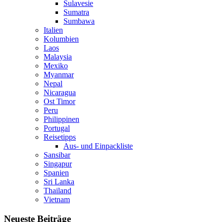
Sulavesie
Sumatra
Sumbawa
Italien
Kolumbien
Laos
Malaysia
Mexiko
Myanmar
Nepal
Nicaragua
Ost Timor
Peru
Philippinen
Portugal
Reisetipps
Aus- und Einpackliste
Sansibar
Singapur
Spanien
Sri Lanka
Thailand
Vietnam
Neueste Beiträge