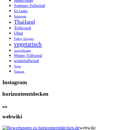
Sandra Hüller
Sommer-Tollwood
Sri Lanka
Sulavesie
Thailand
Tollwood
Ubud
Valery Gergiev
vegetarisch
waves4water
Winter-Tollwood
wintertollwood
Yoga
Yunnan
Instagram
horizonteentdecken
webwiki
webwiki