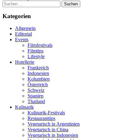
Suchen
nach:
Kategorien
Allgemein
Editorial
Events
Filmfestivals
Filmtips
Lifestyle
Hotellerie
Frankreich
Indonesien
Kolumbien
Österreich
Schweiz
Spanien
Thailand
Kulinarik
Kulinarik-Festivals
Restauranttips
Vegetarisch in Argentinien
Vegetarisch in China
Vegetarisch in Indonesien