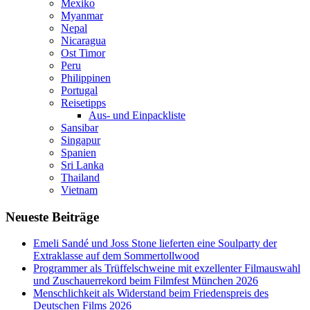
Mexiko
Myanmar
Nepal
Nicaragua
Ost Timor
Peru
Philippinen
Portugal
Reisetipps
Aus- und Einpackliste
Sansibar
Singapur
Spanien
Sri Lanka
Thailand
Vietnam
Neueste Beiträge
Emeli Sandé und Joss Stone lieferten eine Soulparty der
Extraklasse auf dem Sommertollwood
Programmer als Trüffelschweine mit exzellenter Filmauswahl
und Zuschauerrekord beim Filmfest München 2026
Menschlichkeit als Widerstand beim Friedenspreis des
Deutschen Films 2026