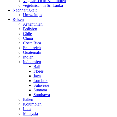
Vegetarisch in Kolumbien
vegetarisch in Sri Lanka
Nachhaltigkeit
Umwelttips
Reisen
Argentinien
Bolivien
Chile
China
Costa Rica
Frankreich
Guatemala
Indien
Indonesien
Bali
Flores
Java
Lombok
Sulavesie
Sumatra
Sumbawa
Italien
Kolumbien
Laos
Malaysia