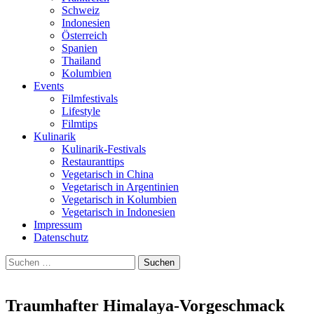
Schweiz
Indonesien
Österreich
Spanien
Thailand
Kolumbien
Events
Filmfestivals
Lifestyle
Filmtips
Kulinarik
Kulinarik-Festivals
Restauranttips
Vegetarisch in China
Vegetarisch in Argentinien
Vegetarisch in Kolumbien
Vegetarisch in Indonesien
Impressum
Datenschutz
Suchen
nach:
Traumhafter Himalaya-Vorgeschmack