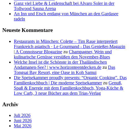
Ganz viel Liebe & Leidenschaft bei Alvaro Soler in der
Tollwood Sauna Arena
An Inn und Etsch entlang von München an den Gardasee
radeln
Neueste Kommentare
Restaurants in München: Colette – Tim Raue interpretiert
Frankreich asiatisch · Le Gourmand - Das Genießer-Magazin
| A Connoisseur Blogazine
zu
Champagner, Wein und
kulinarische Genüsse versüßen den November-Blues
Welche Insel ist die Schönste in der Thailändischen
Andamanen-See? | www.horizonteentdecken.de
zu
Das
Tongsai Bay Resort, eine Oase in Koh Samui
Die Speisekammer proudly presents: “Organic Cooking”. Das
Familienkochbuch | Die moderne Speisekammer
zu
Genuß,
Spaß & Energie mit dem Familienkochbuch, Yoga-Küche &
Low Carb, 3 neue Bücher aus dem Trias-Verlag
Archiv
Juli 2026
Juni 2026
Mai 2026