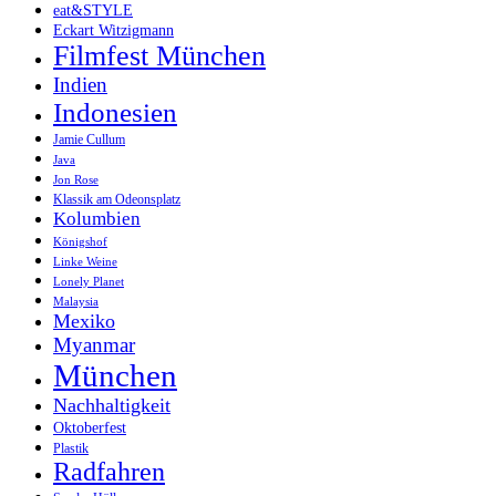
eat&STYLE
Eckart Witzigmann
Filmfest München
Indien
Indonesien
Jamie Cullum
Java
Jon Rose
Klassik am Odeonsplatz
Kolumbien
Königshof
Linke Weine
Lonely Planet
Malaysia
Mexiko
Myanmar
München
Nachhaltigkeit
Oktoberfest
Plastik
Radfahren