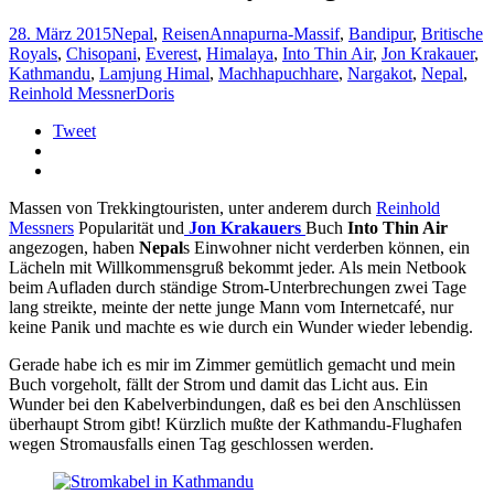
28. März 2015
Nepal
,
Reisen
Annapurna-Massif
,
Bandipur
,
Britische
Royals
,
Chisopani
,
Everest
,
Himalaya
,
Into Thin Air
,
Jon Krakauer
,
Kathmandu
,
Lamjung Himal
,
Machhapuchhare
,
Nargakot
,
Nepal
,
Reinhold Messner
Doris
Tweet
Massen von Trekkingtouristen, unter anderem durch
Reinhold
Messners
Popularität und
Jon Krakauers
Buch
Into Thin Air
angezogen, haben
Nepal
s Einwohner nicht verderben können, ein
Lächeln mit Willkommensgruß bekommt jeder. Als mein Netbook
beim Aufladen durch ständige Strom-Unterbrechungen zwei Tage
lang streikte, meinte der nette junge Mann vom Internetcafé, nur
keine Panik und machte es wie durch ein Wunder wieder lebendig.
Gerade habe ich es mir im Zimmer gemütlich gemacht und mein
Buch vorgeholt, fällt der Strom und damit das Licht aus. Ein
Wunder bei den Kabelverbindungen, daß es bei den Anschlüssen
überhaupt Strom gibt! Kürzlich mußte der Kathmandu-Flughafen
wegen Stromausfalls einen Tag geschlossen werden.