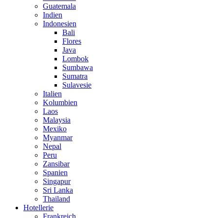
Guatemala
Indien
Indonesien
Bali
Flores
Java
Lombok
Sumbawa
Sumatra
Sulavesie
Italien
Kolumbien
Laos
Malaysia
Mexiko
Myanmar
Nepal
Peru
Zansibar
Spanien
Singapur
Sri Lanka
Thailand
Hotellerie
Frankreich