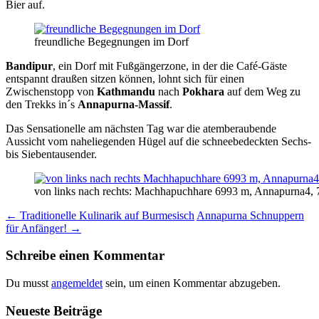
Bier auf.
freundliche Begegnungen im Dorf
Bandipur
, ein Dorf mit Fußgängerzone, in der die Café-Gäste
entspannt draußen sitzen können, lohnt sich für einen
Zwischenstopp von
Kathmandu
nach
Pokhara
auf dem Weg zu
den Trekks in´s
Annapurna-Massif
.
Das Sensationelle am nächsten Tag war die atemberaubende
Aussicht vom naheliegenden Hügel auf die schneebedeckten Sechs-
bis Siebentausender.
von links nach rechts: Machhapuchhare 6993 m, Annapurna4
Beitrags-
←
Traditionelle Kulinarik auf Burmesisch
Annapurna Schnuppern
für Anfänger!
→
Navigation
Schreibe einen Kommentar
Du musst
angemeldet
sein, um einen Kommentar abzugeben.
Neueste Beiträge