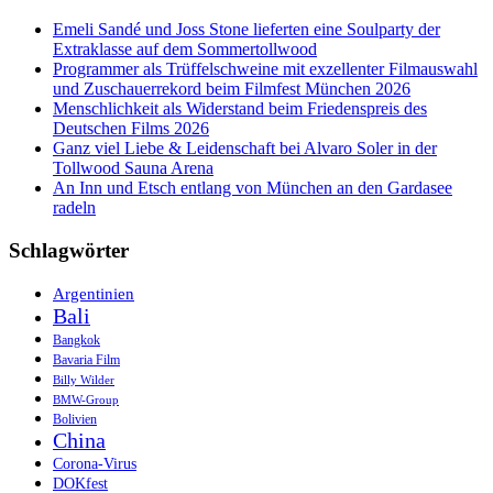
Emeli Sandé und Joss Stone lieferten eine Soulparty der
Extraklasse auf dem Sommertollwood
Programmer als Trüffelschweine mit exzellenter Filmauswahl
und Zuschauerrekord beim Filmfest München 2026
Menschlichkeit als Widerstand beim Friedenspreis des
Deutschen Films 2026
Ganz viel Liebe & Leidenschaft bei Alvaro Soler in der
Tollwood Sauna Arena
An Inn und Etsch entlang von München an den Gardasee
radeln
Schlagwörter
Argentinien
Bali
Bangkok
Bavaria Film
Billy Wilder
BMW-Group
Bolivien
China
Corona-Virus
DOKfest