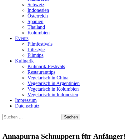
Schweiz
Indonesien
Österreich
Spanien
Thailand
Kolumbien
Events
Filmfestivals
Lifestyle
Filmtips
Kulinarik
Kulinarik-Festivals
Restauranttips
Vegetarisch in China
Vegetarisch in Argentinien
Vegetarisch in Kolumbien
Vegetarisch in Indonesien
Impressum
Datenschutz
Suchen
nach:
Annapurna Schnuppern für Anfänger!