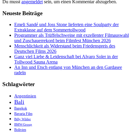
Du musst
angemeldet
sein, um einen Kommentar abzugeben.
Neueste Beiträge
Emeli Sandé und Joss Stone lieferten eine Soulparty der
Extraklasse auf dem Sommertollwood
Programmer als Trüffelschweine mit exzellenter Filmauswahl
und Zuschauerrekord beim Filmfest München 2026
Menschlichkeit als Widerstand beim Friedenspreis des
Deutschen Films 2026
Ganz viel Liebe & Leidenschaft bei Alvaro Soler in der
Tollwood Sauna Arena
An Inn und Etsch entlang von München an den Gardasee
radeln
Schlagwörter
Argentinien
Bali
Bangkok
Bavaria Film
Billy Wilder
BMW-Group
Bolivien