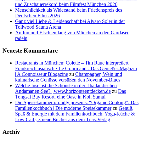
und Zuschauerrekord beim Filmfest München 2026
Menschlichkeit als Widerstand beim Friedenspreis des
Deutschen Films 2026
Ganz viel Liebe & Leidenschaft bei Alvaro Soler in der
Tollwood Sauna Arena
An Inn und Etsch entlang von München an den Gardasee
radeln
Neueste Kommentare
Restaurants in München: Colette – Tim Raue interpretiert
Frankreich asiatisch · Le Gourmand - Das Genießer-Magazin
| A Connoisseur Blogazine
zu
Champagner, Wein und
kulinarische Genüsse versüßen den November-Blues
Welche Insel ist die Schönste in der Thailändischen
Andamanen-See? | www.horizonteentdecken.de
zu
Das
Tongsai Bay Resort, eine Oase in Koh Samui
Die Speisekammer proudly presents: “Organic Cooking”. Das
Familienkochbuch | Die moderne Speisekammer
zu
Genuß,
Spaß & Energie mit dem Familienkochbuch, Yoga-Küche &
Low Carb, 3 neue Bücher aus dem Trias-Verlag
Archiv