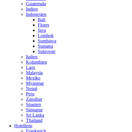
Guatemala
Indien
Indonesien
Bali
Flores
Java
Lombok
Sumbawa
Sumatra
Sulavesie
Italien
Kolumbien
Laos
Malaysia
Mexiko
Myanmar
Nepal
Peru
Zansibar
Spanien
Singapur
Sri Lanka
Thailand
Hotellerie
Frankreich