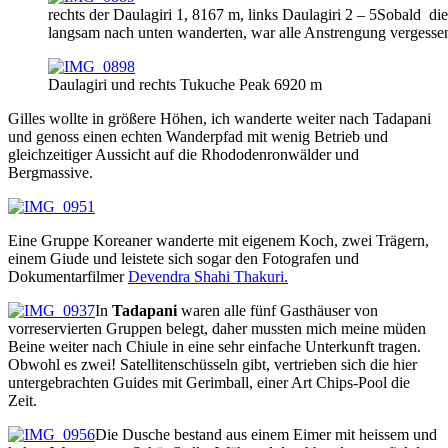
rechts der Daulagiri 1, 8167 m, links Daulagiri 2 – 5Sobald die
langsam nach unten wanderten, war alle Anstrengung vergesse
Daulagiri und rechts Tukuche Peak 6920 m
Gilles wollte in größere Höhen, ich wanderte weiter nach Tadapani
und genoss einen echten Wanderpfad mit wenig Betrieb und
gleichzeitiger Aussicht auf die Rhododenronwälder und
Bergmassive.
Eine Gruppe Koreaner wanderte mit eigenem Koch, zwei Trägern,
einem Giude und leistete sich sogar den Fotografen und
Dokumentarfilmer
Devendra Shahi Thakuri.
In
Tadapani
waren alle fünf Gasthäuser von
vorreservierten Gruppen belegt, daher mussten mich meine müden
Beine weiter nach Chiule in eine sehr einfache Unterkunft tragen.
Obwohl es zwei! Satellitenschüsseln gibt, vertrieben sich die hier
untergebrachten Guides mit Gerimball, einer Art Chips-Pool die
Zeit.
Die Dusche bestand aus einem Eimer mit heissem und