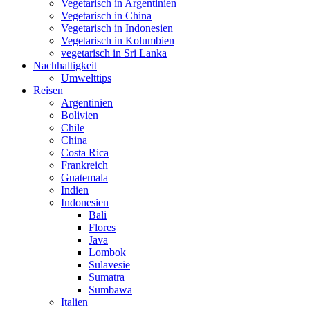
Vegetarisch in Argentinien
Vegetarisch in China
Vegetarisch in Indonesien
Vegetarisch in Kolumbien
vegetarisch in Sri Lanka
Nachhaltigkeit
Umwelttips
Reisen
Argentinien
Bolivien
Chile
China
Costa Rica
Frankreich
Guatemala
Indien
Indonesien
Bali
Flores
Java
Lombok
Sulavesie
Sumatra
Sumbawa
Italien