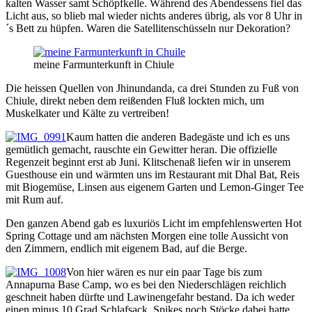
kalten Wasser samt Schöpfkelle. Während des Abendessens fiel das
Licht aus, so blieb mal wieder nichts anderes übrig, als vor 8 Uhr in
´s Bett zu hüpfen. Waren die Satellitenschüsseln nur Dekoration?
meine Farmunterkunft in Chiule
Die heissen Quellen von Jhinundanda, ca drei Stunden zu Fuß von
Chiule, direkt neben dem reißenden Fluß lockten mich, um
Muskelkater und Kälte zu vertreiben!
Kaum hatten die anderen Badegäste und ich es uns
gemütlich gemacht, rauschte ein Gewitter heran. Die offizielle
Regenzeit beginnt erst ab Juni. Klitschenaß liefen wir in unserem
Guesthouse ein und wärmten uns im Restaurant mit Dhal Bat, Reis
mit Biogemüse, Linsen aus eigenem Garten und Lemon-Ginger Tee
mit Rum auf.
Den ganzen Abend gab es luxuriös Licht im empfehlenswerten Hot
Spring Cottage und am nächsten Morgen eine tolle Aussicht von
den Zimmern, endlich mit eigenem Bad, auf die Berge.
Von hier wären es nur ein paar Tage bis zum
Annapurna Base Camp, wo es bei den Niederschlägen reichlich
geschneit haben dürfte und Lawinengefahr bestand. Da ich weder
einen minus 10 Grad Schlafsack, Spikes noch Stöcke dabei hatte,