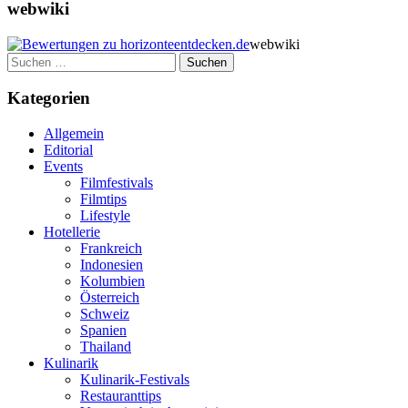
webwiki
webwiki
Suchen
nach:
Kategorien
Allgemein
Editorial
Events
Filmfestivals
Filmtips
Lifestyle
Hotellerie
Frankreich
Indonesien
Kolumbien
Österreich
Schweiz
Spanien
Thailand
Kulinarik
Kulinarik-Festivals
Restauranttips