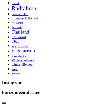
Plastik
Radfahren
Sandra Hüller
Sommer-Tollwood
Sri Lanka
Sulavesie
Thailand
Tollwood
Ubud
Valery Gergiev
vegetarisch
waves4water
Winter-Tollwood
wintertollwood
Yoga
Yunnan
Instagram
horizonteentdecken