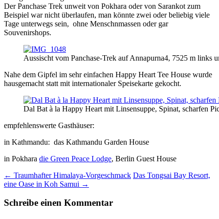
Der Panchase Trek unweit von Pokhara oder von Sarankot zum
Beispiel war nicht überlaufen, man könnte zwei oder beliebig viele
Tage unterwegs sein, ohne Menschnmassen oder gar
Souvenirshops.
Aussischt vom Panchase-Trek auf Annapurna4, 7525 m links 
Nahe dem Gipfel im sehr einfachen Happy Heart Tee House wurde
hausgemacht statt mit internationaler Speisekarte gekocht.
Dal Bat à la Happy Heart mit Linsensuppe, Spinat, scharfen Pi
empfehlenswerte Gasthäuser:
in Kathmandu: das Kathmandu Garden House
in Pokhara
die Green Peace Lodge
, Berlin Guest House
Beitrags-
←
Traumhafter Himalaya-Vorgeschmack
Das Tongsai Bay Resort,
eine Oase in Koh Samui
→
Navigation
Schreibe einen Kommentar