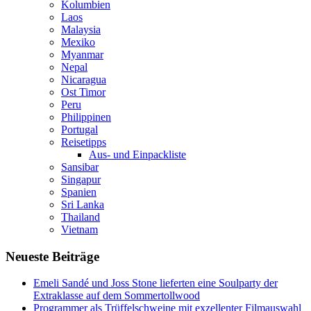
Kolumbien
Laos
Malaysia
Mexiko
Myanmar
Nepal
Nicaragua
Ost Timor
Peru
Philippinen
Portugal
Reisetipps
Aus- und Einpackliste
Sansibar
Singapur
Spanien
Sri Lanka
Thailand
Vietnam
Neueste Beiträge
Emeli Sandé und Joss Stone lieferten eine Soulparty der
Extraklasse auf dem Sommertollwood
Programmer als Trüffelschweine mit exzellenter Filmauswahl