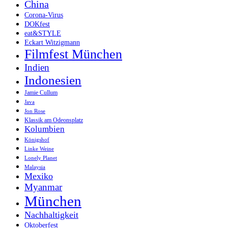
China
Corona-Virus
DOKfest
eat&STYLE
Eckart Witzigmann
Filmfest München
Indien
Indonesien
Jamie Cullum
Java
Jon Rose
Klassik am Odeonsplatz
Kolumbien
Königshof
Linke Weine
Lonely Planet
Malaysia
Mexiko
Myanmar
München
Nachhaltigkeit
Oktoberfest