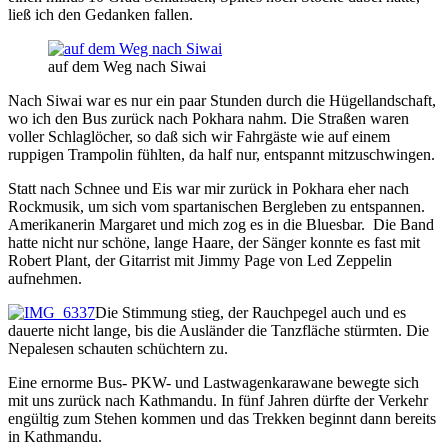
ließ ich den Gedanken fallen.
auf dem Weg nach Siwai
Nach Siwai war es nur ein paar Stunden durch die Hügellandschaft,
wo ich den Bus zurück nach Pokhara nahm. Die Straßen waren
voller Schlaglöcher, so daß sich wir Fahrgäste wie auf einem
ruppigen Trampolin fühlten, da half nur, entspannt mitzuschwingen.
Statt nach Schnee und Eis war mir zurück in Pokhara eher nach
Rockmusik, um sich vom spartanischen Bergleben zu entspannen.
Amerikanerin Margaret und mich zog es in die Bluesbar. Die Band
hatte nicht nur schöne, lange Haare, der Sänger konnte es fast mit
Robert Plant, der Gitarrist mit Jimmy Page von Led Zeppelin
aufnehmen.
Die Stimmung stieg, der Rauchpegel auch und es
dauerte nicht lange, bis die Ausländer die Tanzfläche stürmten. Die
Nepalesen schauten schüchtern zu.
Eine ernorme Bus- PKW- und Lastwagenkarawane bewegte sich
mit uns zurück nach Kathmandu. In fünf Jahren dürfte der Verkehr
engültig zum Stehen kommen und das Trekken beginnt dann bereits
in Kathmandu.