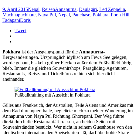
9. April 2015
Nepal
,
Reisen
Annapurna
,
Daulagiri
,
Led Zeppelin
,
Machhapuchhare
,
Naya Pul
,
Nepal
,
Panchase
,
Pokhara
,
Poon Hill
,
Tadapani
Doris
Tweet
Pokhara
ist der Ausgangspunkt für die
Annapurna
-
Bergwanderungen. Ursprünglich idyllisch am Fewa-See gelegen,
wurde gebaut, bis kein grüner Flecken außer dem Fußballfeld übrig
blieb. Immer die gleichen Souvenirshops, Paragliding-Agenturen,
Restaurants, Reise- und Ticketbüros reihten sich hier dicht
aneinander.
Fußballtraining mit Aussicht in Pokhara
Gilles aus Frankreich, der Australien, Teile Asiens und Amerikas mit
dem Rad durchquert hatte, begleitete mich zu meiner Wanderung im
Annapurna von Naya Pul Richtung Ghorepani. Der Weg führte
direkt durch die Restaurant-Terrassen, an beiden Seiten mit
Souvenirständen bestückt. Wer nicht in seinem Guesthouse von den
identischen internationalen Speisekarten ißt, darf überhöhte Strafe