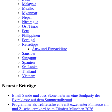
Malaysia
Mexiko
Myanmar
Nepal
Nicaragua
Ost Timor
Peru
Philippinen
Portugal
Reisetipps
Aus- und Einpackliste
Sansibar
Singapur
Spanien
Sri Lanka
Thailand
Vietnam
Neueste Beiträge
Emeli Sandé und Joss Stone lieferten eine Soulparty der
Extraklasse auf dem Sommertollwood
Programmer als Trüffelschweine mit exzellenter Filmauswahl
und Zuschauerrekord beim Filmfest München 2026