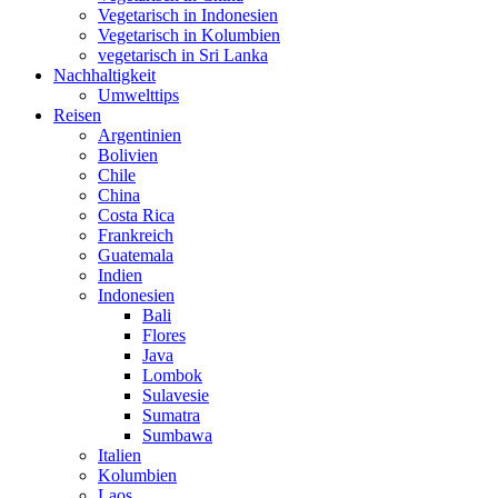
Vegetarisch in Indonesien
Vegetarisch in Kolumbien
vegetarisch in Sri Lanka
Nachhaltigkeit
Umwelttips
Reisen
Argentinien
Bolivien
Chile
China
Costa Rica
Frankreich
Guatemala
Indien
Indonesien
Bali
Flores
Java
Lombok
Sulavesie
Sumatra
Sumbawa
Italien
Kolumbien
Laos