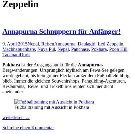
Zeppelin
Annapurna Schnuppern für Anfänger!
9. April 2015
Nepal
,
Reisen
Annapurna
,
Daulagiri
,
Led Zeppelin
,
Machhapuchhare
,
Naya Pul
,
Nepal
,
Panchase
,
Pokhara
,
Poon Hill
,
Tadapani
Doris
Pokhara
ist der Ausgangspunkt für die
Annapurna
-
Bergwanderungen. Ursprünglich idyllisch am Fewa-See gelegen,
wurde gebaut, bis kein grüner Flecken außer dem Fußballfeld übrig
blieb. Immer die gleichen Souvenirshops, Paragliding-Agenturen,
Restaurants, Reise- und Ticketbüros reihten sich hier dicht
aneinander.
Fußballtraining mit Aussicht in Pokhara
Annapurna
weiterlesen
→
Schnuppern
Schreibe einen Kommentar
für
Anfänger!