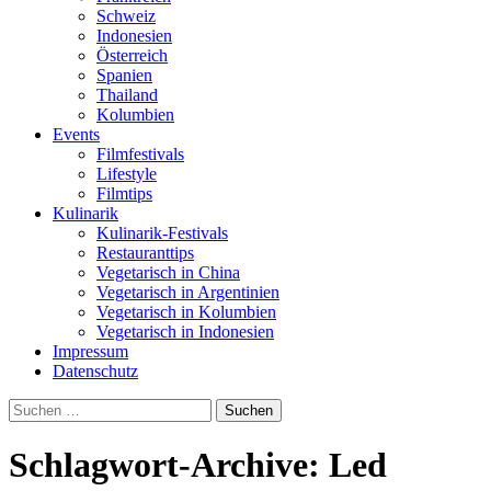
Schweiz
Indonesien
Österreich
Spanien
Thailand
Kolumbien
Events
Filmfestivals
Lifestyle
Filmtips
Kulinarik
Kulinarik-Festivals
Restauranttips
Vegetarisch in China
Vegetarisch in Argentinien
Vegetarisch in Kolumbien
Vegetarisch in Indonesien
Impressum
Datenschutz
Suchen
nach:
Schlagwort-Archive: Led