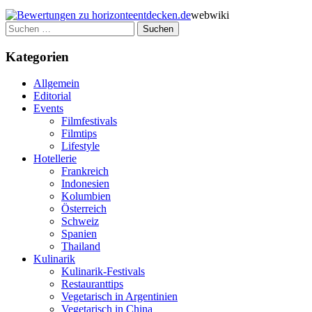
webwiki
Suchen
nach:
Kategorien
Allgemein
Editorial
Events
Filmfestivals
Filmtips
Lifestyle
Hotellerie
Frankreich
Indonesien
Kolumbien
Österreich
Schweiz
Spanien
Thailand
Kulinarik
Kulinarik-Festivals
Restauranttips
Vegetarisch in Argentinien
Vegetarisch in China