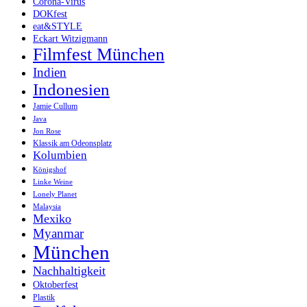
Corona-Virus
DOKfest
eat&STYLE
Eckart Witzigmann
Filmfest München
Indien
Indonesien
Jamie Cullum
Java
Jon Rose
Klassik am Odeonsplatz
Kolumbien
Königshof
Linke Weine
Lonely Planet
Malaysia
Mexiko
Myanmar
München
Nachhaltigkeit
Oktoberfest
Plastik