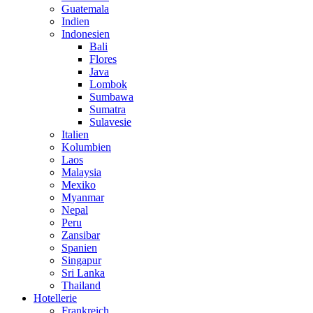
Guatemala
Indien
Indonesien
Bali
Flores
Java
Lombok
Sumbawa
Sumatra
Sulavesie
Italien
Kolumbien
Laos
Malaysia
Mexiko
Myanmar
Nepal
Peru
Zansibar
Spanien
Singapur
Sri Lanka
Thailand
Hotellerie
Frankreich