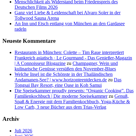
Menschlichkeit als Widerstand beim Friedenspreis des
Deutschen Films 2026
Ganz viel Liebe & Leidenschaft bei Alvaro Soler in der
Tollwood Sauna Arena
An Inn und Etsch entlang von München an den Gardasee
radeln
Neueste Kommentare
Restaurants in München: Colette – Tim Raue interpretiert
Frankreich asiatisch · Le Gourmand - Das Genießer-Magazin
| A Connoisseur Blogazine
zu
Champagner, Wein und
kulinarische Genüsse versüßen den November-Blues
Welche Insel ist die Schönste in der Thailändischen
Andamanen-See? | www.horizonteentdecken.de
zu
Das
Tongsai Bay Resort, eine Oase in Koh Samui
Die Speisekammer proudly presents: “Organic Cooking”. Das
Familienkochbuch | Die moderne Speisekammer
zu
Genuß,
Spaß & Energie mit dem Familienkochbuch, Yoga-Küche &
Low Carb, 3 neue Bücher aus dem Trias-Verlag
Archiv
Juli 2026