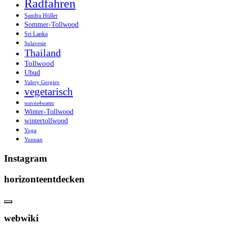
Radfahren
Sandra Hüller
Sommer-Tollwood
Sri Lanka
Sulavesie
Thailand
Tollwood
Ubud
Valery Gergiev
vegetarisch
waves4water
Winter-Tollwood
wintertollwood
Yoga
Yunnan
Instagram
horizonteentdecken
webwiki