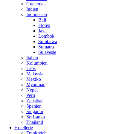
Guatemala
Indien
Indonesien
Bali
Flores
Java
Lombok
Sumbawa
Sumatra
Sulavesie
Italien
Kolumbien
Laos
Malaysia
Mexiko
Myanmar
Nepal
Peru
Zansibar
Spanien
Singapur
Sri Lanka
Thailand
Hotellerie
Frankreich