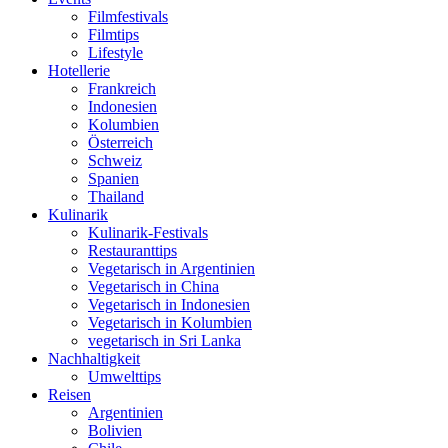
Filmfestivals
Filmtips
Lifestyle
Hotellerie
Frankreich
Indonesien
Kolumbien
Österreich
Schweiz
Spanien
Thailand
Kulinarik
Kulinarik-Festivals
Restauranttips
Vegetarisch in Argentinien
Vegetarisch in China
Vegetarisch in Indonesien
Vegetarisch in Kolumbien
vegetarisch in Sri Lanka
Nachhaltigkeit
Umwelttips
Reisen
Argentinien
Bolivien