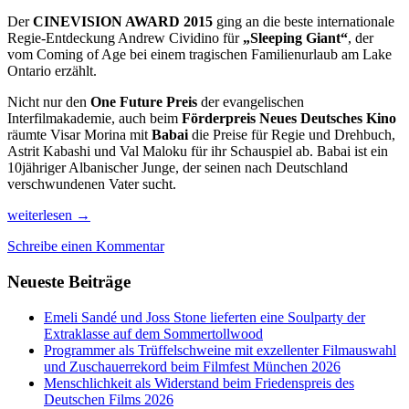
Der
CINEVISION AWARD 2015
ging an die beste internationale
Regie-Entdeckung Andrew Cividino für
„Sleeping Giant“
, der
vom Coming of Age bei einem tragischen Familienurlaub am Lake
Ontario erzählt.
Nicht nur den
One Future Preis
der evangelischen
Interfilmakademie, auch beim
Förderpreis Neues Deutsches Kino
räumte Visar Morina mit
Babai
die Preise für Regie und Drehbuch,
Astrit Kabashi und Val Maloku für ihr Schauspiel ab. Babai ist ein
10jähriger Albanischer Junge, der seinen nach Deutschland
verschwundenen Vater sucht.
Mit
weiterlesen
→
dem
Schreibe einen Kommentar
Filmfest
2015
Neueste Beiträge
kam
der
Sommer
Emeli Sandé und Joss Stone lieferten eine Soulparty der
inklusive
Extraklasse auf dem Sommertollwood
toller
Programmer als Trüffelschweine mit exzellenter Filmauswahl
Filme
und Zuschauerrekord beim Filmfest München 2026
nach
Menschlichkeit als Widerstand beim Friedenspreis des
München
Deutschen Films 2026