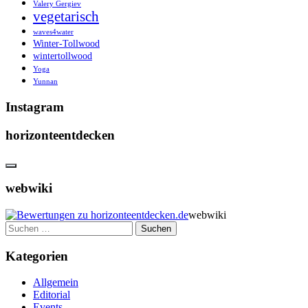
Valery Gergiev
vegetarisch
waves4water
Winter-Tollwood
wintertollwood
Yoga
Yunnan
Instagram
horizonteentdecken
webwiki
webwiki
Suchen
nach:
Kategorien
Allgemein
Editorial
Events