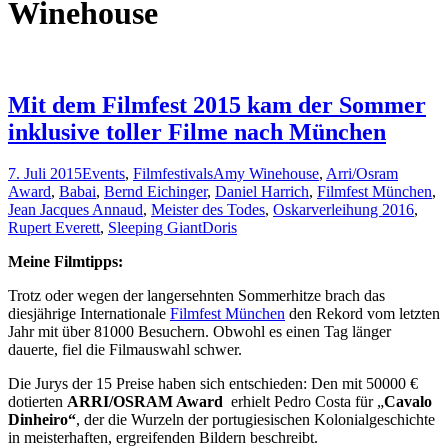
Winehouse
Mit dem Filmfest 2015 kam der Sommer
inklusive toller Filme nach München
7. Juli 2015
Events
,
Filmfestivals
Amy Winehouse
,
Arri/Osram
Award
,
Babai
,
Bernd Eichinger
,
Daniel Harrich
,
Filmfest München
,
Jean Jacques Annaud
,
Meister des Todes
,
Oskarverleihung 2016
,
Rupert Everett
,
Sleeping Giant
Doris
Meine Filmtipps:
Trotz oder wegen der langersehnten Sommerhitze brach das
diesjährige Internationale
Filmfest München
den Rekord vom letzten
Jahr mit über 81000 Besuchern. Obwohl es einen Tag länger
dauerte, fiel die Filmauswahl schwer.
Die Jurys der 15 Preise haben sich entschieden: Den mit 50000 €
dotierten
ARRI/OSRAM Award
erhielt Pedro Costa für „
Cavalo
Dinheiro“
, der die Wurzeln der portugiesischen Kolonialgeschichte
in meisterhaften, ergreifenden Bildern beschreibt.