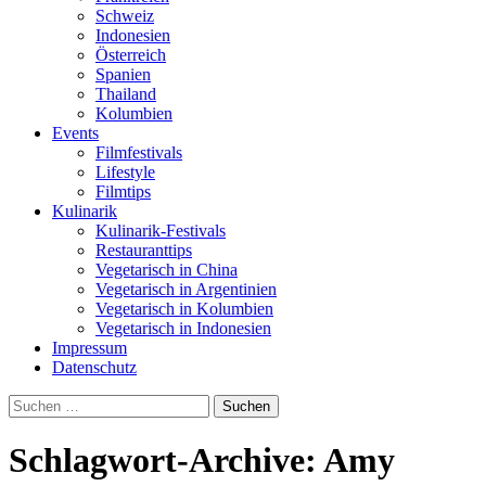
Schweiz
Indonesien
Österreich
Spanien
Thailand
Kolumbien
Events
Filmfestivals
Lifestyle
Filmtips
Kulinarik
Kulinarik-Festivals
Restauranttips
Vegetarisch in China
Vegetarisch in Argentinien
Vegetarisch in Kolumbien
Vegetarisch in Indonesien
Impressum
Datenschutz
Suchen
nach:
Schlagwort-Archive: Amy