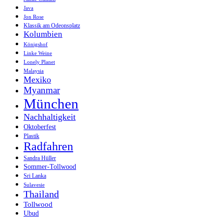
Java
Jon Rose
Klassik am Odeonsplatz
Kolumbien
Königshof
Linke Weine
Lonely Planet
Malaysia
Mexiko
Myanmar
München
Nachhaltigkeit
Oktoberfest
Plastik
Radfahren
Sandra Hüller
Sommer-Tollwood
Sri Lanka
Sulavesie
Thailand
Tollwood
Ubud