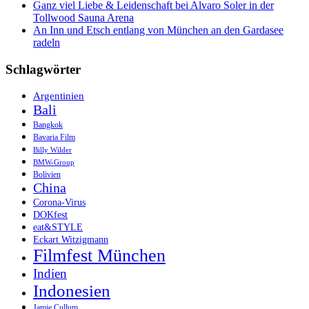
Ganz viel Liebe & Leidenschaft bei Alvaro Soler in der
Tollwood Sauna Arena
An Inn und Etsch entlang von München an den Gardasee
radeln
Schlagwörter
Argentinien
Bali
Bangkok
Bavaria Film
Billy Wilder
BMW-Group
Bolivien
China
Corona-Virus
DOKfest
eat&STYLE
Eckart Witzigmann
Filmfest München
Indien
Indonesien
Jamie Cullum