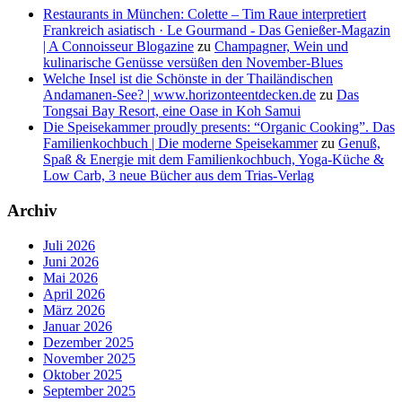
Restaurants in München: Colette – Tim Raue interpretiert
Frankreich asiatisch · Le Gourmand - Das Genießer-Magazin
| A Connoisseur Blogazine
zu
Champagner, Wein und
kulinarische Genüsse versüßen den November-Blues
Welche Insel ist die Schönste in der Thailändischen
Andamanen-See? | www.horizonteentdecken.de
zu
Das
Tongsai Bay Resort, eine Oase in Koh Samui
Die Speisekammer proudly presents: “Organic Cooking”. Das
Familienkochbuch | Die moderne Speisekammer
zu
Genuß,
Spaß & Energie mit dem Familienkochbuch, Yoga-Küche &
Low Carb, 3 neue Bücher aus dem Trias-Verlag
Archiv
Juli 2026
Juni 2026
Mai 2026
April 2026
März 2026
Januar 2026
Dezember 2025
November 2025
Oktober 2025
September 2025