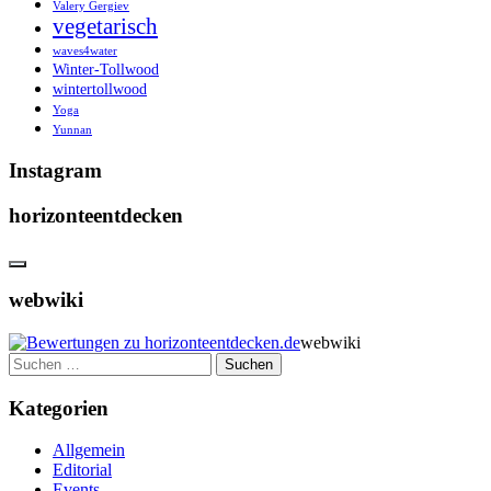
Valery Gergiev
vegetarisch
waves4water
Winter-Tollwood
wintertollwood
Yoga
Yunnan
Instagram
horizonteentdecken
webwiki
webwiki
Suchen
nach:
Kategorien
Allgemein
Editorial
Events