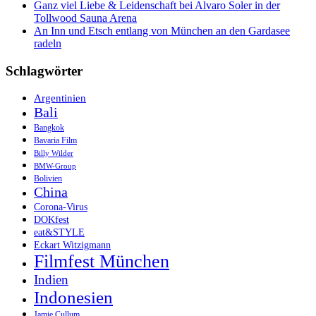
Ganz viel Liebe & Leidenschaft bei Alvaro Soler in der
Tollwood Sauna Arena
An Inn und Etsch entlang von München an den Gardasee
radeln
Schlagwörter
Argentinien
Bali
Bangkok
Bavaria Film
Billy Wilder
BMW-Group
Bolivien
China
Corona-Virus
DOKfest
eat&STYLE
Eckart Witzigmann
Filmfest München
Indien
Indonesien
Jamie Cullum