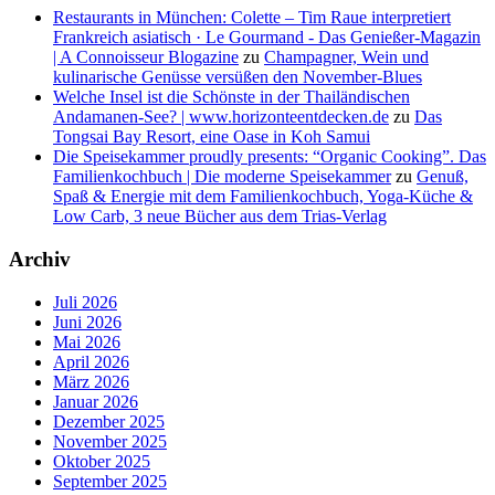
Restaurants in München: Colette – Tim Raue interpretiert
Frankreich asiatisch · Le Gourmand - Das Genießer-Magazin
| A Connoisseur Blogazine
zu
Champagner, Wein und
kulinarische Genüsse versüßen den November-Blues
Welche Insel ist die Schönste in der Thailändischen
Andamanen-See? | www.horizonteentdecken.de
zu
Das
Tongsai Bay Resort, eine Oase in Koh Samui
Die Speisekammer proudly presents: “Organic Cooking”. Das
Familienkochbuch | Die moderne Speisekammer
zu
Genuß,
Spaß & Energie mit dem Familienkochbuch, Yoga-Küche &
Low Carb, 3 neue Bücher aus dem Trias-Verlag
Archiv
Juli 2026
Juni 2026
Mai 2026
April 2026
März 2026
Januar 2026
Dezember 2025
November 2025
Oktober 2025
September 2025