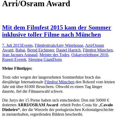
Arri/Osram Award
Mit dem Filmfest 2015 kam der Sommer
inklusive toller Filme nach München
7. Juli 2015
Events
,
Filmfestivals
Amy Winehouse
,
Arri/Osram
Award
,
Babai
,
Bernd Eichinger
,
Daniel Harrich
,
Filmfest München
,
Jean Jacques Annaud
,
Meister des Todes
,
Oskarverleihung 2016
,
Rupert Everett
,
Sleeping Giant
Doris
Meine Filmtipps:
Trotz oder wegen der langersehnten Sommerhitze brach das
diesjährige Internationale
Filmfest München
den Rekord vom letzten
Jahr mit über 81000 Besuchern. Obwohl es einen Tag länger
dauerte, fiel die Filmauswahl schwer.
Die Jurys der 15 Preise haben sich entschieden: Den mit 50000 €
dotierten
ARRI/OSRAM Award
erhielt Pedro Costa für „
Cavalo
Dinheiro“
, der die Wurzeln der portugiesischen Kolonialgeschichte
in meisterhaften, ergreifenden Bildern beschreibt.