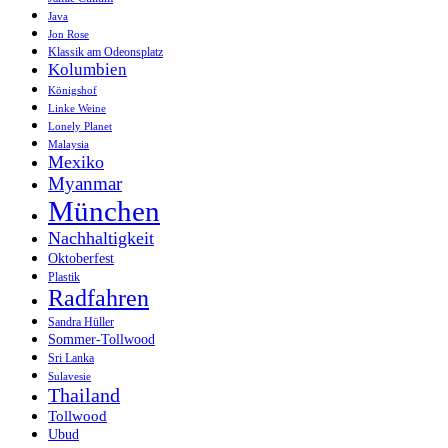
Java
Jon Rose
Klassik am Odeonsplatz
Kolumbien
Königshof
Linke Weine
Lonely Planet
Malaysia
Mexiko
Myanmar
München
Nachhaltigkeit
Oktoberfest
Plastik
Radfahren
Sandra Hüller
Sommer-Tollwood
Sri Lanka
Sulavesie
Thailand
Tollwood
Ubud