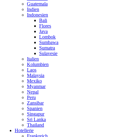
Guatemala
Indien
Indonesien
Bali
Flores
Java
Lombok
Sumbawa
Sumatra
Sulavesie
Italien
Kolumbien
Laos
Malaysia
Mexiko
Myanmar
Nepal
Peru
Zansibar
Spanien
Singapur
Sri Lanka
Thailand
Hotellerie
Frankreich