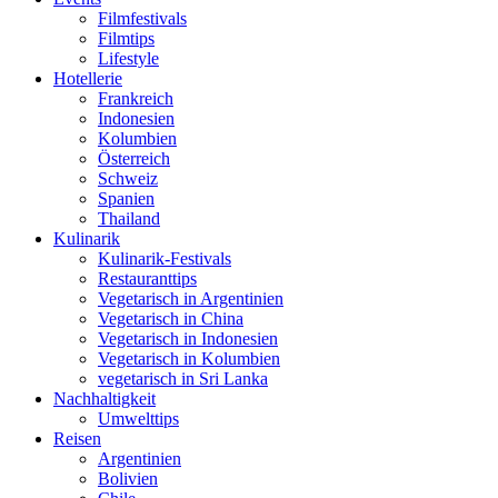
Filmfestivals
Filmtips
Lifestyle
Hotellerie
Frankreich
Indonesien
Kolumbien
Österreich
Schweiz
Spanien
Thailand
Kulinarik
Kulinarik-Festivals
Restauranttips
Vegetarisch in Argentinien
Vegetarisch in China
Vegetarisch in Indonesien
Vegetarisch in Kolumbien
vegetarisch in Sri Lanka
Nachhaltigkeit
Umwelttips
Reisen
Argentinien
Bolivien