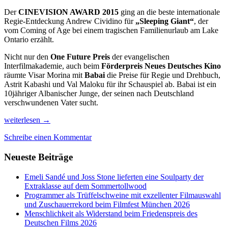
Der
CINEVISION AWARD 2015
ging an die beste internationale
Regie-Entdeckung Andrew Cividino für
„Sleeping Giant“
, der
vom Coming of Age bei einem tragischen Familienurlaub am Lake
Ontario erzählt.
Nicht nur den
One Future Preis
der evangelischen
Interfilmakademie, auch beim
Förderpreis Neues Deutsches Kino
räumte Visar Morina mit
Babai
die Preise für Regie und Drehbuch,
Astrit Kabashi und Val Maloku für ihr Schauspiel ab. Babai ist ein
10jähriger Albanischer Junge, der seinen nach Deutschland
verschwundenen Vater sucht.
Mit
weiterlesen
→
dem
Schreibe einen Kommentar
Filmfest
2015
Neueste Beiträge
kam
der
Sommer
Emeli Sandé und Joss Stone lieferten eine Soulparty der
inklusive
Extraklasse auf dem Sommertollwood
toller
Programmer als Trüffelschweine mit exzellenter Filmauswahl
Filme
und Zuschauerrekord beim Filmfest München 2026
nach
Menschlichkeit als Widerstand beim Friedenspreis des
München
Deutschen Films 2026