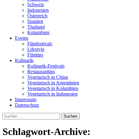
Schweiz
Indonesien
Österreich
Spanien
Thailand
Kolumbien
Events
Filmfestivals
Lifestyle
Filmtips
Kulinarik
Kulinarik-Festivals
Restauranttips
Vegetarisch in China
Vegetarisch in Argentinien
Vegetarisch in Kolumbien
Vegetarisch in Indonesien
Impressum
Datenschutz
Suchen
nach:
Schlagwort-Archive: