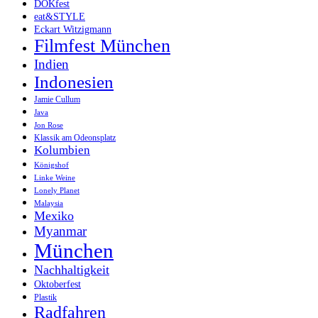
DOKfest
eat&STYLE
Eckart Witzigmann
Filmfest München
Indien
Indonesien
Jamie Cullum
Java
Jon Rose
Klassik am Odeonsplatz
Kolumbien
Königshof
Linke Weine
Lonely Planet
Malaysia
Mexiko
Myanmar
München
Nachhaltigkeit
Oktoberfest
Plastik
Radfahren