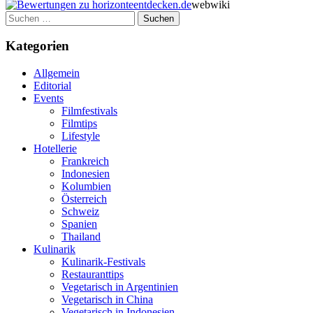
webwiki
Suchen
nach:
Kategorien
Allgemein
Editorial
Events
Filmfestivals
Filmtips
Lifestyle
Hotellerie
Frankreich
Indonesien
Kolumbien
Österreich
Schweiz
Spanien
Thailand
Kulinarik
Kulinarik-Festivals
Restauranttips
Vegetarisch in Argentinien
Vegetarisch in China
Vegetarisch in Indonesien