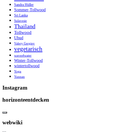
Sandra Hüller
Sommer-Tollwood
Sri Lanka
Sulavesie
Thailand
Tollwood
Ubud
Valery Gergiev
vegetarisch
waves4water
Winter-Tollwood
wintertollwood
Yoga
Yunnan
Instagram
horizonteentdecken
webwiki