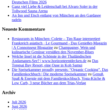
Deutschen Films 2026
Ganz viel Liebe & Leidenschaft bei Alvaro Soler in der
Tollwood Sauna Arena
An Inn und Etsch entlang von München an den Gardasee
radeln
Neueste Kommentare
Restaurants in München: Colette – Tim Raue interpretiert
Frankreich asiatisch · Le Gourmand - Das Genießer-Magazin
| A Connoisseur Blogazine
zu
Champagner, Wein und
kulinarische Genüsse versüßen den November-Blues
Welche Insel ist die Schönste in der Thailändischen
Andamanen-See? | www.horizonteentdecken.de
zu
Das
Tongsai Bay Resort, eine Oase in Koh Samui
Die Speisekammer proudly presents: “Organic Cooking”. Das
Familienkochbuch | Die moderne Speisekammer
zu
Genuß,
Spaß & Energie mit dem Familienkochbuch, Yoga-Küche &
Low Carb, 3 neue Bücher aus dem Trias-Verlag
Archiv
Juli 2026
Juni 2026