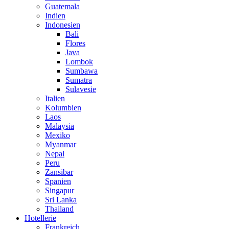
Guatemala
Indien
Indonesien
Bali
Flores
Java
Lombok
Sumbawa
Sumatra
Sulavesie
Italien
Kolumbien
Laos
Malaysia
Mexiko
Myanmar
Nepal
Peru
Zansibar
Spanien
Singapur
Sri Lanka
Thailand
Hotellerie
Frankreich