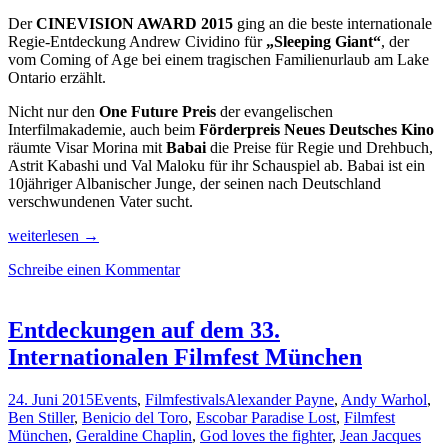
Der
CINEVISION AWARD 2015
ging an die beste internationale
Regie-Entdeckung Andrew Cividino für
„Sleeping Giant“
, der
vom Coming of Age bei einem tragischen Familienurlaub am Lake
Ontario erzählt.
Nicht nur den
One Future Preis
der evangelischen
Interfilmakademie, auch beim
Förderpreis Neues Deutsches Kino
räumte Visar Morina mit
Babai
die Preise für Regie und Drehbuch,
Astrit Kabashi und Val Maloku für ihr Schauspiel ab. Babai ist ein
10jähriger Albanischer Junge, der seinen nach Deutschland
verschwundenen Vater sucht.
Mit
weiterlesen
→
dem
Schreibe einen Kommentar
Filmfest
2015
kam
der
Entdeckungen auf dem 33.
Sommer
Internationalen Filmfest München
inklusive
toller
Filme
24. Juni 2015
Events
,
Filmfestivals
Alexander Payne
,
Andy Warhol
,
nach
Ben Stiller
,
Benicio del Toro
,
Escobar Paradise Lost
,
Filmfest
München
München
,
Geraldine Chaplin
,
God loves the fighter
,
Jean Jacques