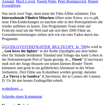
Annaud
,
Much Loved
,
Naomi Watts
,
Peter Bogdanovich
,
Rupert
Everett
Doris
Nur noch zwei Tage, dann kann der Film-Affine aufatmen: Das
Internationale Filmfest München
öffnet seine Kinos, wo es gilt,
neue Film-Entdeckungen zu machen oder in den Retrospektiven alte
wieder aufleben zu lassen. Das Programmer-Team reiste auf
Festivals rund um die Welt und sah sich über 2000 Filme an.
Grenzüberschreitungen ziehen sich wie ein roter Faden durch das
Programm.
So wird in
„
God loves the fighter
“ in der Reihe (Spotlight) aus dem bisher
eher für Strände berühmten Trinidad und Tobago das harte Leben in
der Hafenmetropole Port of Spain gezeigt. In „
Theeb
“ (Cinevision)
muß sich der Junge Hussein um seinen kleinen Bruder Theeb
kümmern und gerät in ein gefährliches Abenteuer in der Wüste
Jordaniens. Drei Filme aus Kolumbien werden gezeigt, darunter
„
La Tierra y la Sombra
“ (Cinevision), der in Cannes die Camera
D ´Or für den besten Erstlingsfilm erhielt.
Entdeckungen
weiterlesen
→
auf
Schreibe einen Kommentar
dem
33.