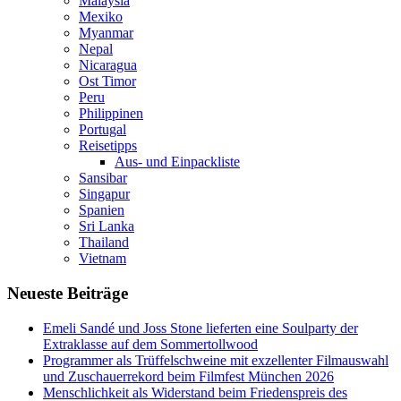
Malaysia
Mexiko
Myanmar
Nepal
Nicaragua
Ost Timor
Peru
Philippinen
Portugal
Reisetipps
Aus- und Einpackliste
Sansibar
Singapur
Spanien
Sri Lanka
Thailand
Vietnam
Neueste Beiträge
Emeli Sandé und Joss Stone lieferten eine Soulparty der
Extraklasse auf dem Sommertollwood
Programmer als Trüffelschweine mit exzellenter Filmauswahl
und Zuschauerrekord beim Filmfest München 2026
Menschlichkeit als Widerstand beim Friedenspreis des