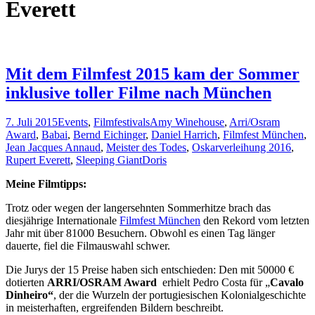
Everett
Mit dem Filmfest 2015 kam der Sommer
inklusive toller Filme nach München
7. Juli 2015
Events
,
Filmfestivals
Amy Winehouse
,
Arri/Osram
Award
,
Babai
,
Bernd Eichinger
,
Daniel Harrich
,
Filmfest München
,
Jean Jacques Annaud
,
Meister des Todes
,
Oskarverleihung 2016
,
Rupert Everett
,
Sleeping Giant
Doris
Meine Filmtipps:
Trotz oder wegen der langersehnten Sommerhitze brach das
diesjährige Internationale
Filmfest München
den Rekord vom letzten
Jahr mit über 81000 Besuchern. Obwohl es einen Tag länger
dauerte, fiel die Filmauswahl schwer.
Die Jurys der 15 Preise haben sich entschieden: Den mit 50000 €
dotierten
ARRI/OSRAM Award
erhielt Pedro Costa für „
Cavalo
Dinheiro“
, der die Wurzeln der portugiesischen Kolonialgeschichte
in meisterhaften, ergreifenden Bildern beschreibt.