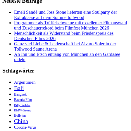
Neueste Beiträge
Internationalen
Filmfest
München
Emeli Sandé und Joss Stone lieferten eine Soulparty der
Extraklasse auf dem Sommertollwood
Programmer als Trüffelschweine mit exzellenter Filmauswahl
und Zuschauerrekord beim Filmfest München 2026
Menschlichkeit als Widerstand beim Friedenspreis des
Deutschen Films 2026
Ganz viel Liebe & Leidenschaft bei Alvaro Soler in der
Tollwood Sauna Arena
An Inn und Etsch entlang von München an den Gardasee
radeln
Schlagwörter
Argentinien
Bali
Bangkok
Bavaria Film
Billy Wilder
BMW-Group
Bolivien
China
Corona-Virus