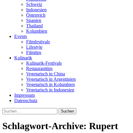
Schweiz
Indonesien
Österreich
Spanien
Thailand
Kolumbien
Events
Filmfestivals
Lifestyle
Filmtips
Kulinarik
Kulinarik-Festivals
Restauranttips
Vegetarisch in China
Vegetarisch in Argentinien
Vegetarisch in Kolumbien
Vegetarisch in Indonesien
Impressum
Datenschutz
Suchen
nach:
Schlagwort-Archive: Rupert