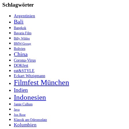
Schlagwörter
Argentinien
Bali
Bangkok
Bavaria Film
Billy Wilder
BMW-Group
Bolivien
China
Corona-Virus
DOKfest
eat&STYLE
Eckart Witzigmann
Filmfest München
Indien
Indonesien
Jamie Cullum
Java
Jon Rose
Klassik am Odeonsplatz
Kolumbien