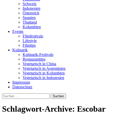
Schweiz
Indonesien
Österreich
Spanien
Thailand
Kolumbien
Events
Filmfestivals
Lifestyle
Filmtips
Kulinarik
Kulinarik-Festivals
Restauranttips
Vegetarisch in China
Vegetarisch in Argentinien
Vegetarisch in Kolumbien
Vegetarisch in Indonesien
Impressum
Datenschutz
Suchen
nach:
Schlagwort-Archive: Escobar