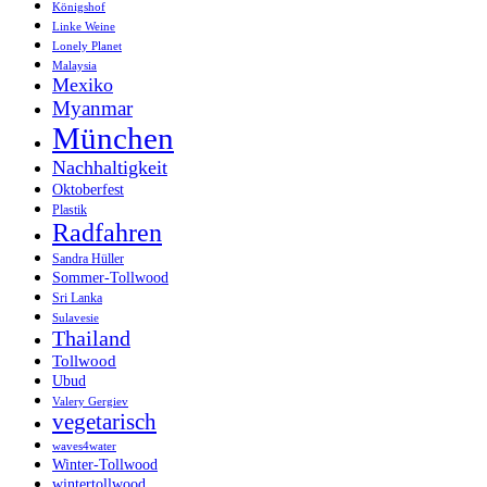
Königshof
Linke Weine
Lonely Planet
Malaysia
Mexiko
Myanmar
München
Nachhaltigkeit
Oktoberfest
Plastik
Radfahren
Sandra Hüller
Sommer-Tollwood
Sri Lanka
Sulavesie
Thailand
Tollwood
Ubud
Valery Gergiev
vegetarisch
waves4water
Winter-Tollwood
wintertollwood