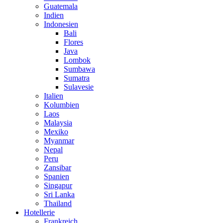
Guatemala
Indien
Indonesien
Bali
Flores
Java
Lombok
Sumbawa
Sumatra
Sulavesie
Italien
Kolumbien
Laos
Malaysia
Mexiko
Myanmar
Nepal
Peru
Zansibar
Spanien
Singapur
Sri Lanka
Thailand
Hotellerie
Frankreich