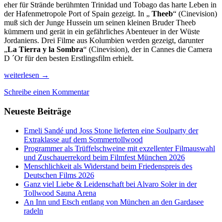
eher für Strände berühmten Trinidad und Tobago das harte Leben in
der Hafenmetropole Port of Spain gezeigt. In „
Theeb
“ (Cinevision)
muß sich der Junge Hussein um seinen kleinen Bruder Theeb
kümmern und gerät in ein gefährliches Abenteuer in der Wüste
Jordaniens. Drei Filme aus Kolumbien werden gezeigt, darunter
„
La Tierra y la Sombra
“ (Cinevision), der in Cannes die Camera
D ´Or für den besten Erstlingsfilm erhielt.
Entdeckungen
weiterlesen
→
auf
Schreibe einen Kommentar
dem
33.
Neueste Beiträge
Internationalen
Filmfest
München
Emeli Sandé und Joss Stone lieferten eine Soulparty der
Extraklasse auf dem Sommertollwood
Programmer als Trüffelschweine mit exzellenter Filmauswahl
und Zuschauerrekord beim Filmfest München 2026
Menschlichkeit als Widerstand beim Friedenspreis des
Deutschen Films 2026
Ganz viel Liebe & Leidenschaft bei Alvaro Soler in der
Tollwood Sauna Arena
An Inn und Etsch entlang von München an den Gardasee
radeln