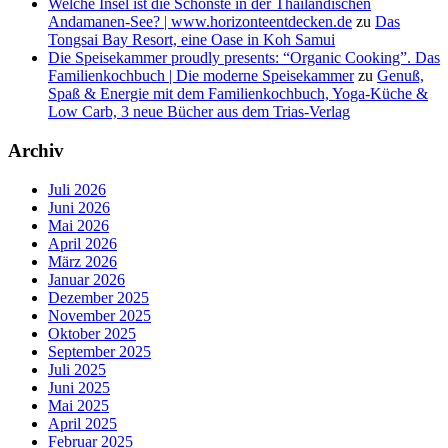
Welche Insel ist die Schönste in der Thailändischen
Andamanen-See? | www.horizonteentdecken.de
zu
Das
Tongsai Bay Resort, eine Oase in Koh Samui
Die Speisekammer proudly presents: “Organic Cooking”. Das
Familienkochbuch | Die moderne Speisekammer
zu
Genuß,
Spaß & Energie mit dem Familienkochbuch, Yoga-Küche &
Low Carb, 3 neue Bücher aus dem Trias-Verlag
Archiv
Juli 2026
Juni 2026
Mai 2026
April 2026
März 2026
Januar 2026
Dezember 2025
November 2025
Oktober 2025
September 2025
Juli 2025
Juni 2025
Mai 2025
April 2025
Februar 2025