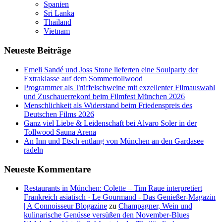
Spanien
Sri Lanka
Thailand
Vietnam
Neueste Beiträge
Emeli Sandé und Joss Stone lieferten eine Soulparty der
Extraklasse auf dem Sommertollwood
Programmer als Trüffelschweine mit exzellenter Filmauswahl
und Zuschauerrekord beim Filmfest München 2026
Menschlichkeit als Widerstand beim Friedenspreis des
Deutschen Films 2026
Ganz viel Liebe & Leidenschaft bei Alvaro Soler in der
Tollwood Sauna Arena
An Inn und Etsch entlang von München an den Gardasee
radeln
Neueste Kommentare
Restaurants in München: Colette – Tim Raue interpretiert
Frankreich asiatisch · Le Gourmand - Das Genießer-Magazin
| A Connoisseur Blogazine
zu
Champagner, Wein und
kulinarische Genüsse versüßen den November-Blues