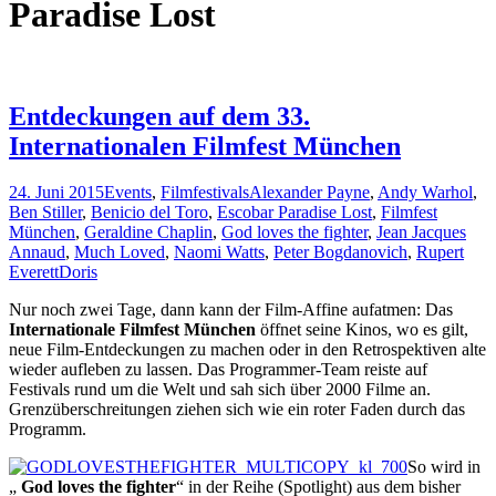
Paradise Lost
Entdeckungen auf dem 33.
Internationalen Filmfest München
24. Juni 2015
Events
,
Filmfestivals
Alexander Payne
,
Andy Warhol
,
Ben Stiller
,
Benicio del Toro
,
Escobar Paradise Lost
,
Filmfest
München
,
Geraldine Chaplin
,
God loves the fighter
,
Jean Jacques
Annaud
,
Much Loved
,
Naomi Watts
,
Peter Bogdanovich
,
Rupert
Everett
Doris
Nur noch zwei Tage, dann kann der Film-Affine aufatmen: Das
Internationale Filmfest München
öffnet seine Kinos, wo es gilt,
neue Film-Entdeckungen zu machen oder in den Retrospektiven alte
wieder aufleben zu lassen. Das Programmer-Team reiste auf
Festivals rund um die Welt und sah sich über 2000 Filme an.
Grenzüberschreitungen ziehen sich wie ein roter Faden durch das
Programm.
So wird in
„
God loves the fighter
“ in der Reihe (Spotlight) aus dem bisher