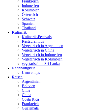
Frankreich
Indonesien
Kolumbien
Österreich
Schweiz
Spanien
Thailand
Kulinarik
Kulinarik-Festivals
Restauranttips
Vegetarisch in Argentinien
Vegetarisch in China
Vegetarisch in Indonesien
Vegetarisch in Kolumbien
vegetarisch in Sri Lanka
Nachhaltigkeit
Umwelttips
Reisen
Argentinien
Bolivien
Chile
China
Costa Rica
Frankreich
Guatemala