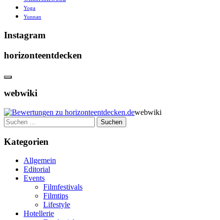
Yoga
Yunnan
Instagram
horizonteentdecken
webwiki
webwiki
Suchen
nach:
Kategorien
Allgemein
Editorial
Events
Filmfestivals
Filmtips
Lifestyle
Hotellerie