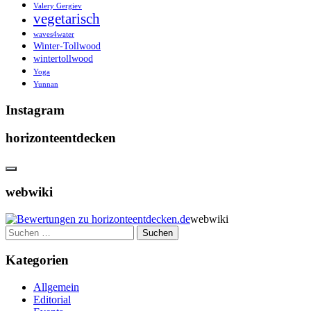
Valery Gergiev
vegetarisch
waves4water
Winter-Tollwood
wintertollwood
Yoga
Yunnan
Instagram
horizonteentdecken
webwiki
webwiki
Suchen
nach:
Kategorien
Allgemein
Editorial