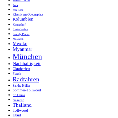
Jamie Cullum
Java
Jon Rose
Klassik am Odeonsplatz
Kolumbien
Königshof
Linke Weine
Lonely Planet
Malaysia
Mexiko
Myanmar
München
Nachhaltigkeit
Oktoberfest
Plastik
Radfahren
Sandra Hüller
Sommer-Tollwood
Sri Lanka
Sulavesie
Thailand
Tollwood
Ubud