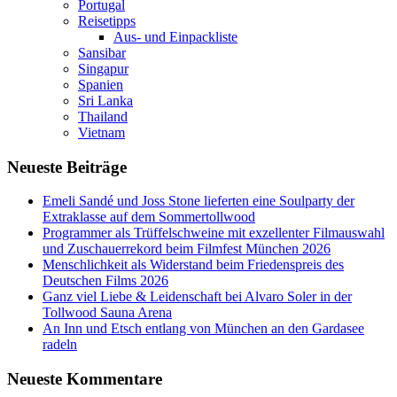
Portugal
Reisetipps
Aus- und Einpackliste
Sansibar
Singapur
Spanien
Sri Lanka
Thailand
Vietnam
Neueste Beiträge
Emeli Sandé und Joss Stone lieferten eine Soulparty der
Extraklasse auf dem Sommertollwood
Programmer als Trüffelschweine mit exzellenter Filmauswahl
und Zuschauerrekord beim Filmfest München 2026
Menschlichkeit als Widerstand beim Friedenspreis des
Deutschen Films 2026
Ganz viel Liebe & Leidenschaft bei Alvaro Soler in der
Tollwood Sauna Arena
An Inn und Etsch entlang von München an den Gardasee
radeln
Neueste Kommentare