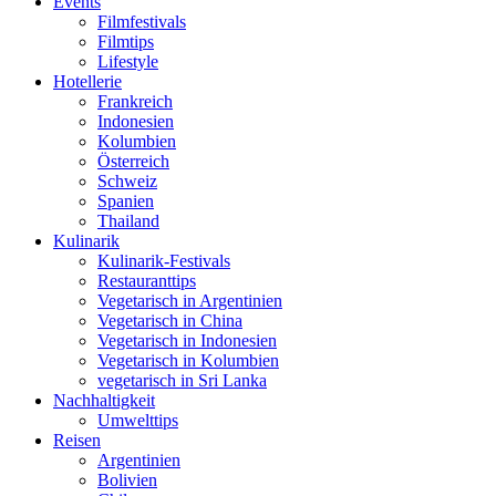
Events
Filmfestivals
Filmtips
Lifestyle
Hotellerie
Frankreich
Indonesien
Kolumbien
Österreich
Schweiz
Spanien
Thailand
Kulinarik
Kulinarik-Festivals
Restauranttips
Vegetarisch in Argentinien
Vegetarisch in China
Vegetarisch in Indonesien
Vegetarisch in Kolumbien
vegetarisch in Sri Lanka
Nachhaltigkeit
Umwelttips
Reisen
Argentinien
Bolivien