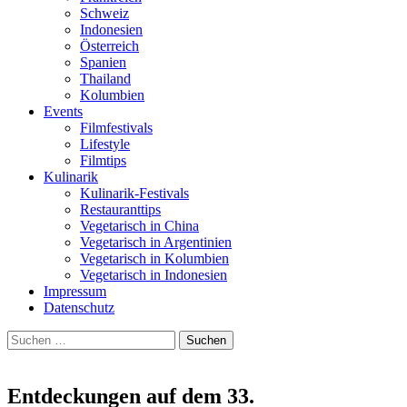
Schweiz
Indonesien
Österreich
Spanien
Thailand
Kolumbien
Events
Filmfestivals
Lifestyle
Filmtips
Kulinarik
Kulinarik-Festivals
Restauranttips
Vegetarisch in China
Vegetarisch in Argentinien
Vegetarisch in Kolumbien
Vegetarisch in Indonesien
Impressum
Datenschutz
Suchen
nach:
Entdeckungen auf dem 33.