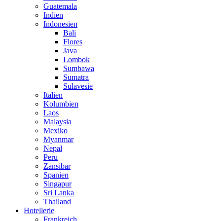
Guatemala
Indien
Indonesien
Bali
Flores
Java
Lombok
Sumbawa
Sumatra
Sulavesie
Italien
Kolumbien
Laos
Malaysia
Mexiko
Myanmar
Nepal
Peru
Zansibar
Spanien
Singapur
Sri Lanka
Thailand
Hotellerie
Frankreich