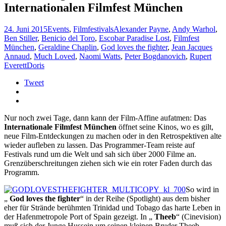
Internationalen Filmfest München
24. Juni 2015
Events
,
Filmfestivals
Alexander Payne
,
Andy Warhol
,
Ben Stiller
,
Benicio del Toro
,
Escobar Paradise Lost
,
Filmfest
München
,
Geraldine Chaplin
,
God loves the fighter
,
Jean Jacques
Annaud
,
Much Loved
,
Naomi Watts
,
Peter Bogdanovich
,
Rupert
Everett
Doris
Tweet
Nur noch zwei Tage, dann kann der Film-Affine aufatmen: Das
Internationale Filmfest München
öffnet seine Kinos, wo es gilt,
neue Film-Entdeckungen zu machen oder in den Retrospektiven alte
wieder aufleben zu lassen. Das Programmer-Team reiste auf
Festivals rund um die Welt und sah sich über 2000 Filme an.
Grenzüberschreitungen ziehen sich wie ein roter Faden durch das
Programm.
So wird in
„
God loves the fighter
“ in der Reihe (Spotlight) aus dem bisher
eher für Strände berühmten Trinidad und Tobago das harte Leben in
der Hafenmetropole Port of Spain gezeigt. In „
Theeb
“ (Cinevision)
muß sich der Junge Hussein um seinen kleinen Bruder Theeb