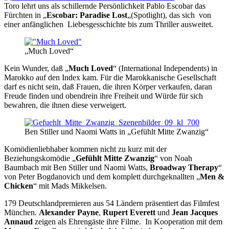
Toro lehrt uns als schillernde Persönlichkeit Pablo Escobar das
Fürchten in „
Escobar: Paradise Lost
„(Spotlight), das sich von
einer anfänglichen Liebesgesschichte bis zum Thriller ausweitet.
„Much Loved“
Kein Wunder, daß „
Much Loved
“ (International Independents) in
Marokko auf den Index kam. Für die Marokkanische Gesellschaft
darf es nicht sein, daß Frauen, die ihren Körper verkaufen, daran
Freude finden und obendrein ihre Freiheit und Würde für sich
bewahren, die ihnen diese verweigert.
Ben Stiller und Naomi Watts in „Gefühlt Mitte Zwanzig“
Komödienliebhaber kommen nicht zu kurz mit der
Beziehungskomödie „
Gefühlt Mitte Zwanzig
“ von Noah
Baumbach mit Ben Stiller und Naomi Watts,
Broadway Therapy
“
von Peter Bogdanovich und dem komplett durchgeknallten „
Men &
Chicken
“ mit Mads Mikkelsen.
179 Deutschlandpremieren aus 54 Ländern präsentiert das Filmfest
München.
Alexander Payne
,
Rupert Everett
und
Jean Jacques
Annaud
zeigen als Ehrengäste ihre Filme. In Kooperation mit dem