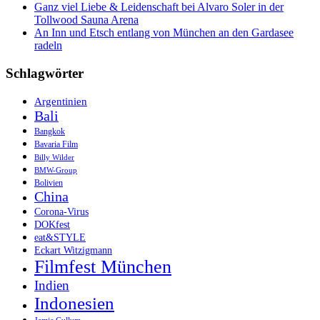
Ganz viel Liebe & Leidenschaft bei Alvaro Soler in der
Tollwood Sauna Arena
An Inn und Etsch entlang von München an den Gardasee
radeln
Schlagwörter
Argentinien
Bali
Bangkok
Bavaria Film
Billy Wilder
BMW-Group
Bolivien
China
Corona-Virus
DOKfest
eat&STYLE
Eckart Witzigmann
Filmfest München
Indien
Indonesien