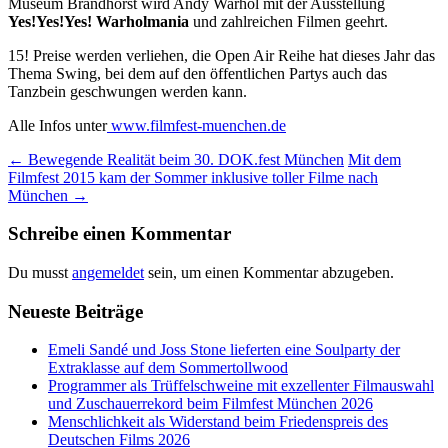
Museum Brandhorst wird Andy Warhol mit der Ausstellung
Yes!Yes!Yes! Warholmania
und zahlreichen Filmen geehrt.
15! Preise werden verliehen, die Open Air Reihe hat dieses Jahr das
Thema Swing, bei dem auf den öffentlichen Partys auch das
Tanzbein geschwungen werden kann.
Alle Infos unter
www.filmfest-muenchen.de
Beitrags-
←
Bewegende Realität beim 30. DOK.fest München
Mit dem
Filmfest 2015 kam der Sommer inklusive toller Filme nach
Navigation
München
→
Schreibe einen Kommentar
Du musst
angemeldet
sein, um einen Kommentar abzugeben.
Neueste Beiträge
Emeli Sandé und Joss Stone lieferten eine Soulparty der
Extraklasse auf dem Sommertollwood
Programmer als Trüffelschweine mit exzellenter Filmauswahl
und Zuschauerrekord beim Filmfest München 2026
Menschlichkeit als Widerstand beim Friedenspreis des
Deutschen Films 2026