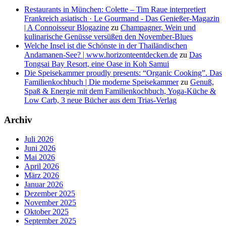
Restaurants in München: Colette – Tim Raue interpretiert
Frankreich asiatisch · Le Gourmand - Das Genießer-Magazin
| A Connoisseur Blogazine
zu
Champagner, Wein und
kulinarische Genüsse versüßen den November-Blues
Welche Insel ist die Schönste in der Thailändischen
Andamanen-See? | www.horizonteentdecken.de
zu
Das
Tongsai Bay Resort, eine Oase in Koh Samui
Die Speisekammer proudly presents: “Organic Cooking”. Das
Familienkochbuch | Die moderne Speisekammer
zu
Genuß,
Spaß & Energie mit dem Familienkochbuch, Yoga-Küche &
Low Carb, 3 neue Bücher aus dem Trias-Verlag
Archiv
Juli 2026
Juni 2026
Mai 2026
April 2026
März 2026
Januar 2026
Dezember 2025
November 2025
Oktober 2025
September 2025