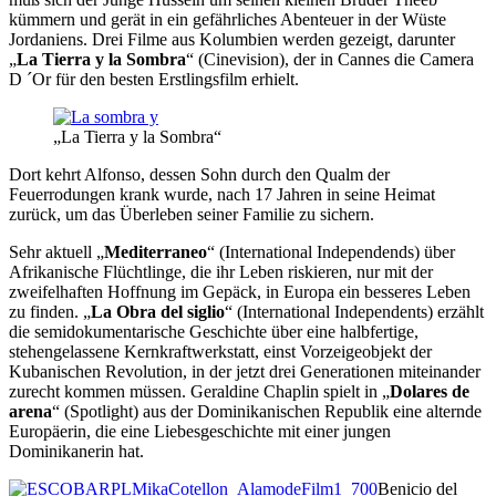
kümmern und gerät in ein gefährliches Abenteuer in der Wüste
Jordaniens. Drei Filme aus Kolumbien werden gezeigt, darunter
„
La Tierra y la Sombra
“ (Cinevision), der in Cannes die Camera
D ´Or für den besten Erstlingsfilm erhielt.
„La Tierra y la Sombra“
Dort kehrt Alfonso, dessen Sohn durch den Qualm der
Feuerrodungen krank wurde, nach 17 Jahren in seine Heimat
zurück, um das Überleben seiner Familie zu sichern.
Sehr aktuell „
Mediterraneo
“ (International Independends) über
Afrikanische Flüchtlinge, die ihr Leben riskieren, nur mit der
zweifelhaften Hoffnung im Gepäck, in Europa ein besseres Leben
zu finden. „
La Obra del siglio
“ (International Independents) erzählt
die semidokumentarische Geschichte über eine halbfertige,
stehengelassene Kernkraftwerkstatt, einst Vorzeigeobjekt der
Kubanischen Revolution, in der jetzt drei Generationen miteinander
zurecht kommen müssen. Geraldine Chaplin spielt in „
Dolares de
arena
“ (Spotlight) aus der Dominikanischen Republik eine alternde
Europäerin, die eine Liebesgeschichte mit einer jungen
Dominikanerin hat.
Benicio del