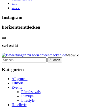
Yoga
Yunnan
Instagram
horizonteentdecken
webwiki
webwiki
Suchen
nach:
Kategorien
Allgemein
Editorial
Events
Filmfestivals
Filmtips
Lifestyle
Hotellerie