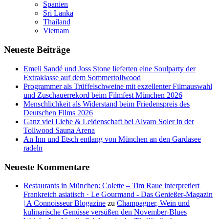
Spanien
Sri Lanka
Thailand
Vietnam
Neueste Beiträge
Emeli Sandé und Joss Stone lieferten eine Soulparty der
Extraklasse auf dem Sommertollwood
Programmer als Trüffelschweine mit exzellenter Filmauswahl
und Zuschauerrekord beim Filmfest München 2026
Menschlichkeit als Widerstand beim Friedenspreis des
Deutschen Films 2026
Ganz viel Liebe & Leidenschaft bei Alvaro Soler in der
Tollwood Sauna Arena
An Inn und Etsch entlang von München an den Gardasee
radeln
Neueste Kommentare
Restaurants in München: Colette – Tim Raue interpretiert
Frankreich asiatisch · Le Gourmand - Das Genießer-Magazin
| A Connoisseur Blogazine
zu
Champagner, Wein und
kulinarische Genüsse versüßen den November-Blues