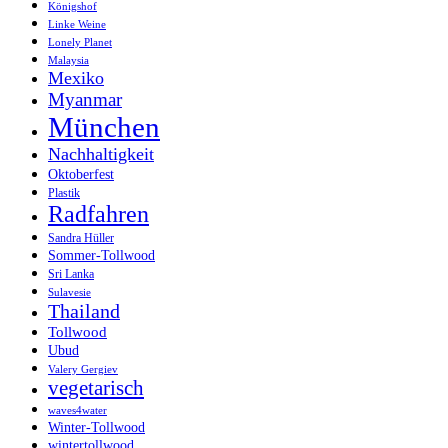
Königshof
Linke Weine
Lonely Planet
Malaysia
Mexiko
Myanmar
München
Nachhaltigkeit
Oktoberfest
Plastik
Radfahren
Sandra Hüller
Sommer-Tollwood
Sri Lanka
Sulavesie
Thailand
Tollwood
Ubud
Valery Gergiev
vegetarisch
waves4water
Winter-Tollwood
wintertollwood