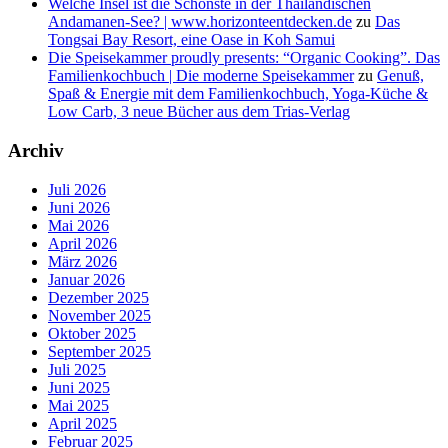
Welche Insel ist die Schönste in der Thailändischen
Andamanen-See? | www.horizonteentdecken.de
zu
Das
Tongsai Bay Resort, eine Oase in Koh Samui
Die Speisekammer proudly presents: “Organic Cooking”. Das
Familienkochbuch | Die moderne Speisekammer
zu
Genuß,
Spaß & Energie mit dem Familienkochbuch, Yoga-Küche &
Low Carb, 3 neue Bücher aus dem Trias-Verlag
Archiv
Juli 2026
Juni 2026
Mai 2026
April 2026
März 2026
Januar 2026
Dezember 2025
November 2025
Oktober 2025
September 2025
Juli 2025
Juni 2025
Mai 2025
April 2025
Februar 2025