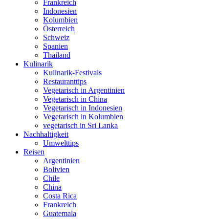
Frankreich
Indonesien
Kolumbien
Österreich
Schweiz
Spanien
Thailand
Kulinarik
Kulinarik-Festivals
Restauranttips
Vegetarisch in Argentinien
Vegetarisch in China
Vegetarisch in Indonesien
Vegetarisch in Kolumbien
vegetarisch in Sri Lanka
Nachhaltigkeit
Umwelttips
Reisen
Argentinien
Bolivien
Chile
China
Costa Rica
Frankreich
Guatemala