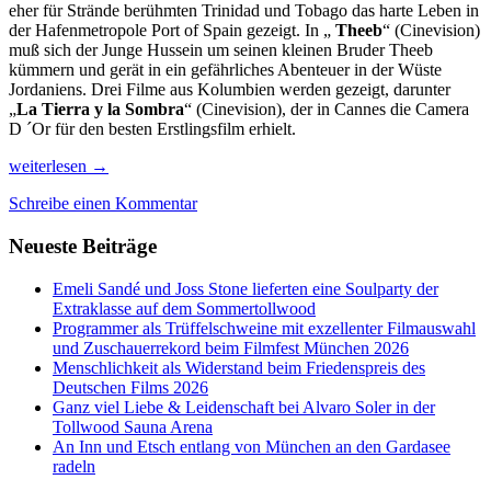
eher für Strände berühmten Trinidad und Tobago das harte Leben in
der Hafenmetropole Port of Spain gezeigt. In „
Theeb
“ (Cinevision)
muß sich der Junge Hussein um seinen kleinen Bruder Theeb
kümmern und gerät in ein gefährliches Abenteuer in der Wüste
Jordaniens. Drei Filme aus Kolumbien werden gezeigt, darunter
„
La Tierra y la Sombra
“ (Cinevision), der in Cannes die Camera
D ´Or für den besten Erstlingsfilm erhielt.
Entdeckungen
weiterlesen
→
auf
Schreibe einen Kommentar
dem
33.
Neueste Beiträge
Internationalen
Filmfest
München
Emeli Sandé und Joss Stone lieferten eine Soulparty der
Extraklasse auf dem Sommertollwood
Programmer als Trüffelschweine mit exzellenter Filmauswahl
und Zuschauerrekord beim Filmfest München 2026
Menschlichkeit als Widerstand beim Friedenspreis des
Deutschen Films 2026
Ganz viel Liebe & Leidenschaft bei Alvaro Soler in der
Tollwood Sauna Arena
An Inn und Etsch entlang von München an den Gardasee
radeln