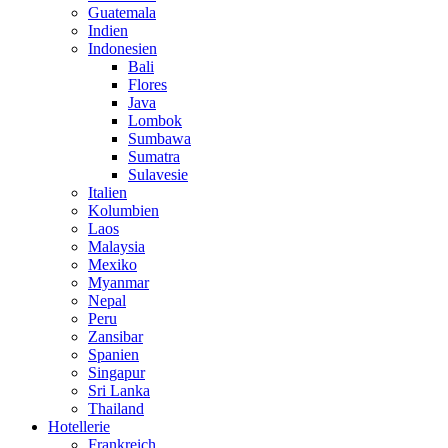
Guatemala
Indien
Indonesien
Bali
Flores
Java
Lombok
Sumbawa
Sumatra
Sulavesie
Italien
Kolumbien
Laos
Malaysia
Mexiko
Myanmar
Nepal
Peru
Zansibar
Spanien
Singapur
Sri Lanka
Thailand
Hotellerie
Frankreich