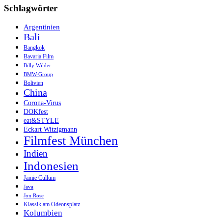
Schlagwörter
Argentinien
Bali
Bangkok
Bavaria Film
Billy Wilder
BMW-Group
Bolivien
China
Corona-Virus
DOKfest
eat&STYLE
Eckart Witzigmann
Filmfest München
Indien
Indonesien
Jamie Cullum
Java
Jon Rose
Klassik am Odeonsplatz
Kolumbien