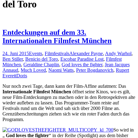
del Toro
Entdeckungen auf dem 33.
Internationalen Filmfest München
24. Juni 2015
Events
,
Filmfestivals
Alexander Payne
,
Andy Warhol
,
Ben Stiller
,
Benicio del Toro
,
Escobar Paradise Lost
,
Filmfest
München
,
Geraldine Chaplin
,
God loves the fighter
,
Jean Jacques
Annaud
,
Much Loved
,
Naomi Watts
,
Peter Bogdanovich
,
Rupert
Everett
Doris
Nur noch zwei Tage, dann kann der Film-Affine aufatmen: Das
Internationale Filmfest München
öffnet seine Kinos, wo es gilt,
neue Film-Entdeckungen zu machen oder in den Retrospektiven alte
wieder aufleben zu lassen. Das Programmer-Team reiste auf
Festivals rund um die Welt und sah sich über 2000 Filme an.
Grenzüberschreitungen ziehen sich wie ein roter Faden durch das
Programm.
So wird in
„
God loves the fighter
“ in der Reihe (Spotlight) aus dem bisher