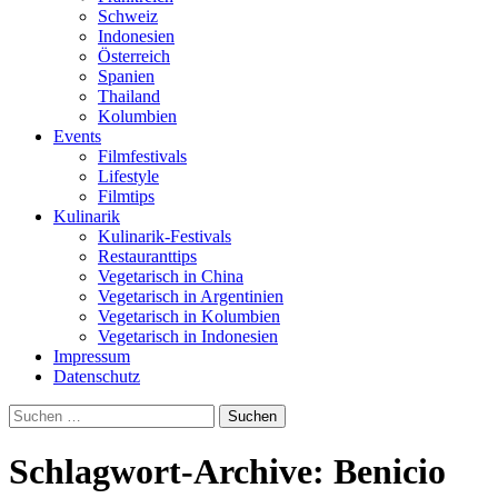
Schweiz
Indonesien
Österreich
Spanien
Thailand
Kolumbien
Events
Filmfestivals
Lifestyle
Filmtips
Kulinarik
Kulinarik-Festivals
Restauranttips
Vegetarisch in China
Vegetarisch in Argentinien
Vegetarisch in Kolumbien
Vegetarisch in Indonesien
Impressum
Datenschutz
Suchen
nach:
Schlagwort-Archive: Benicio