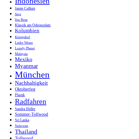
Indonesien
Jamie Cullum
Java
Jon Rose
Klassik am Odeonsplatz
Kolumbien
Königshof
Linke Weine
Lonely Planet
Malaysia
Mexiko
Myanmar
München
Nachhaltigkeit
Oktoberfest
Plastik
Radfahren
Sandra Hüller
Sommer-Tollwood
Sri Lanka
Sulavesie
Thailand
Tollwood