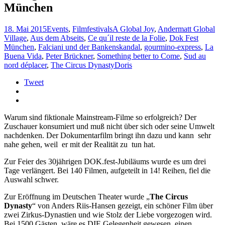
München
18. Mai 2015
Events
,
Filmfestivals
A Global Joy
,
Andermatt Global
Village
,
Aus dem Abseits
,
Ce qu´il reste de la Folie
,
Dok Fest
München
,
Falciani und der Bankenskandal
,
gourmino-express
,
La
Buena Vida
,
Peter Brückner
,
Something better to Come
,
Sud au
nord déplacer
,
The Circus Dynasty
Doris
Tweet
Warum sind fiktionale Mainstream-Filme so erfolgreich? Der
Zuschauer konsumiert und muß nicht über sich oder seine Umwelt
nachdenken. Der Dokumentarfilm bringt ihn dazu und kann sehr
nahe gehen, weil er mit der Realität zu tun hat.
Zur Feier des 30jährigen DOK.fest-Jubiläums wurde es um drei
Tage verlängert. Bei 140 Filmen, aufgeteilt in 14! Reihen, fiel die
Auswahl schwer.
Zur Eröffnung im Deutschen Theater wurde „
The Circus
Dynasty
“ von Anders Riis-Hansen gezeigt, ein schöner Film über
zwei Zirkus-Dynastien und wie Stolz der Liebe vorgezogen wird.
Bei 1500 Gästen wäre es DIE Gelegenheit gewesen, einen