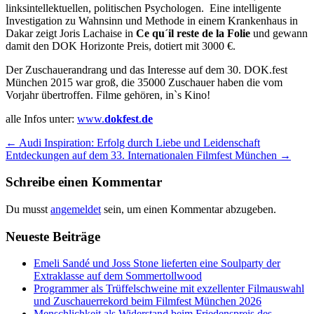
linksintellektuellen, politischen Psychologen. Eine intelligente
Investigation zu Wahnsinn und Methode in einem Krankenhaus in
Dakar zeigt Joris Lachaise in
Ce qu´il reste de la Folie
und gewann
damit den DOK Horizonte Preis, dotiert mit 3000 €.
Der Zuschauerandrang und das Interesse auf dem 30. DOK.fest
München 2015 war groß, die 35000 Zuschauer haben die vom
Vorjahr übertroffen. Filme gehören, in`s Kino!
alle Infos unter:
www.
dokfest
.
de
Beitrags-
←
Audi Inspiration: Erfolg durch Liebe und Leidenschaft
Entdeckungen auf dem 33. Internationalen Filmfest München
→
Navigation
Schreibe einen Kommentar
Du musst
angemeldet
sein, um einen Kommentar abzugeben.
Neueste Beiträge
Emeli Sandé und Joss Stone lieferten eine Soulparty der
Extraklasse auf dem Sommertollwood
Programmer als Trüffelschweine mit exzellenter Filmauswahl
und Zuschauerrekord beim Filmfest München 2026
Menschlichkeit als Widerstand beim Friedenspreis des