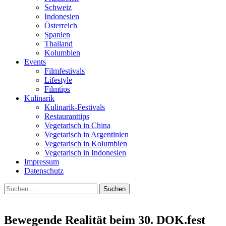
Schweiz
Indonesien
Österreich
Spanien
Thailand
Kolumbien
Events
Filmfestivals
Lifestyle
Filmtips
Kulinarik
Kulinarik-Festivals
Restauranttips
Vegetarisch in China
Vegetarisch in Argentinien
Vegetarisch in Kolumbien
Vegetarisch in Indonesien
Impressum
Datenschutz
Suchen
nach:
Bewegende Realität beim 30. DOK.fest