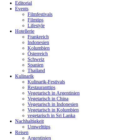
Editorial
Events
Filmfestivals
Filmtips
Lifestyle
Hotellerie
Frankreich
Indonesien
Kolumbien
Österreich
Schweiz
Spanien
Thailand
Kulinarik
Kulinarik-Festivals
Restauranttips
Vegetarisch in Argentinien
Vegetarisch in China
Vegetarisch in Indonesien
Vegetarisch in Kolumbien
vegetarisch in Sri Lanka
Nachhaltigkeit
Umwelttips
Reisen
Argentinien