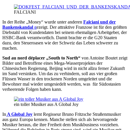
FALCIANI
In der Reihe „Money“ wurde unter anderen
Falciani und der
Bankenskandal
g
ezeigt. Der attraktive Franzose ist für den größten
Diebstahl von Kundendaten bei seinem ehemaligen Arbeitgeber, der
HSBC-Bank verantwortlich. Damit brachte er die G20 Staaten
dazu, den Steueroasen wie der Schweiz das Leben schwerer zu
machen.
Sud au nord déplacer „South to North“
von Antoine Boutet zeigt
Bilder und Betroffene eines Mega-Wasserprojektes der
Chinesischen Regierung. Beijing wird in nicht allzu ferner Zukunft
im Sand versinken. Um das zu verhindern, soll aus vier großen
Flüssen Wasser in den trockenen Norden umgeleitet und die
Bewohner mal wieder umgesiedelt werden, was für Südostasien
verheerende Folgen haben kann.
ein toller Musiker aus A Global Joy
In
A Global Joy
lernt Regisseur Bruno Fritzsche Straßenmusiker
aus ganz Europa kennen. Manche stellen sich als hevorragende
Musiker heraus, die ihre Freiheit dem Musikbusiness vorziehen.
Während die Behörden in Paris streng sind, wird ein Musiker mit