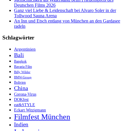
Deutschen Films 2026
Ganz viel Liebe & Leidenschaft bei Alvaro Soler in der
Tollwood Sauna Arena
An Inn und Etsch entlang von München an den Gardasee
radeln
Schlagwörter
Argentinien
Bali
Bangkok
Bavaria Film
Billy Wilder
BMW-Group
Bolivien
China
Corona-Virus
DOKfest
eat&STYLE
Eckart Witzigmann
Filmfest München
Indien