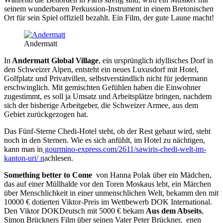
seinem wunderbaren Perkussion-Instrument in einem Bretonischen
Ort für sein Spiel offiziell bezahlt. Ein Film, der gute Laune macht!
Andermatt
In
Andermatt Global Village
, ein ursprünglich idyllisches Dorf in
den Schweizer Alpen, entsteht ein neues Luxusdorf mit Hotel,
Golfplatz und Privatvillen, selbstverständlich nicht für jedermann
erschwinglich. Mit gemischten Gefühlen haben die Einwohner
zugestimmt, es soll ja Umsatz und Arbeitsplätze bringen, nachdem
sich der bisherige Arbeitgeber, die Schweizer Armee, aus dem
Gebiet zurückgezogen hat.
Das Fünf-Sterne Chedi-Hotel steht, ob der Rest gebaut wird, steht
noch in den Sternen. Wie es sich anfühlt, im Hotel zu nächtigen,
kann man in
gourmino-express.com/2611/sawiris-chedi-welt-im-
kanton-uri/
n
achlesen.
Something better to Come
von Hanna Polak über ein Mädchen,
das auf einer Müllhalde vor den Toren Moskaus lebt, ein Märchen
über Menschlichkeit in einer unmenschlichen Welt, bekamm den mit
10000 € dotierten Viktor-Preis im Wettbewerb DOK International.
Den Viktor DOKDeutsch mit 5000 € bekam
Aus dem Abseits
,
Simon Brückners Film über seinen Vater Peter Brückner, enen