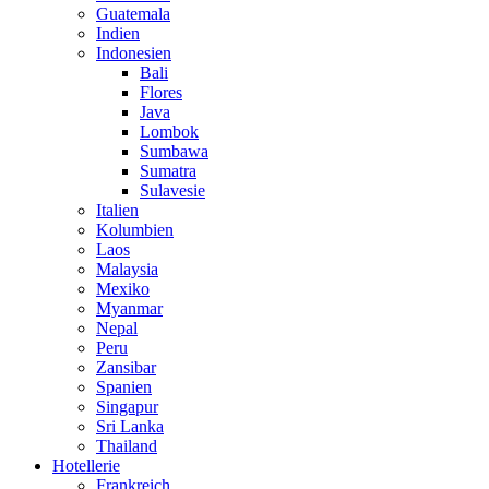
Guatemala
Indien
Indonesien
Bali
Flores
Java
Lombok
Sumbawa
Sumatra
Sulavesie
Italien
Kolumbien
Laos
Malaysia
Mexiko
Myanmar
Nepal
Peru
Zansibar
Spanien
Singapur
Sri Lanka
Thailand
Hotellerie
Frankreich