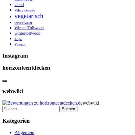
Ubud
Valery Gergiev
vegetarisch
waves4water
Winter-Tollwood
wintertollwood
Yoga
Yunnan
Instagram
horizonteentdecken
webwiki
webwiki
Suchen
nach:
Kategorien
Allgemein