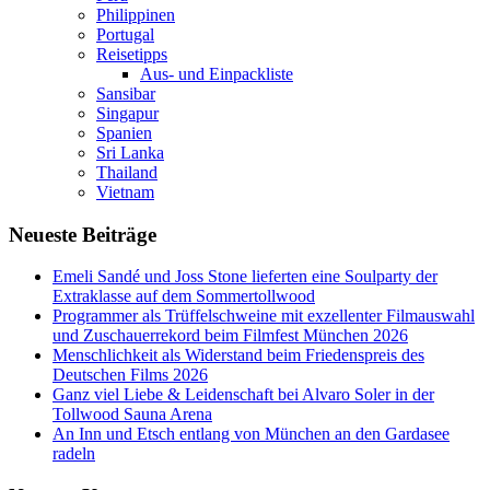
Philippinen
Portugal
Reisetipps
Aus- und Einpackliste
Sansibar
Singapur
Spanien
Sri Lanka
Thailand
Vietnam
Neueste Beiträge
Emeli Sandé und Joss Stone lieferten eine Soulparty der
Extraklasse auf dem Sommertollwood
Programmer als Trüffelschweine mit exzellenter Filmauswahl
und Zuschauerrekord beim Filmfest München 2026
Menschlichkeit als Widerstand beim Friedenspreis des
Deutschen Films 2026
Ganz viel Liebe & Leidenschaft bei Alvaro Soler in der
Tollwood Sauna Arena
An Inn und Etsch entlang von München an den Gardasee
radeln