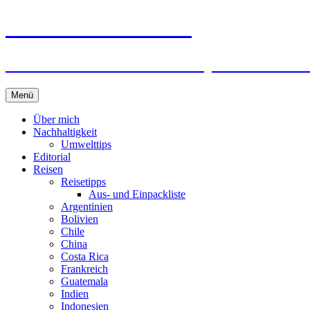
horizonteentdecken
Geschichten und Geheim-Tips über Nachhal
Springe
Menü
zum
Inhalt
Über mich
Nachhaltigkeit
Umwelttips
Editorial
Reisen
Reisetipps
Aus- und Einpackliste
Argentinien
Bolivien
Chile
China
Costa Rica
Frankreich
Guatemala
Indien
Indonesien