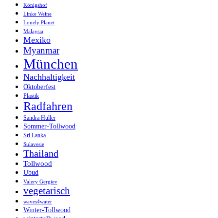
Königshof
Linke Weine
Lonely Planet
Malaysia
Mexiko
Myanmar
München
Nachhaltigkeit
Oktoberfest
Plastik
Radfahren
Sandra Hüller
Sommer-Tollwood
Sri Lanka
Sulavesie
Thailand
Tollwood
Ubud
Valery Gergiev
vegetarisch
waves4water
Winter-Tollwood