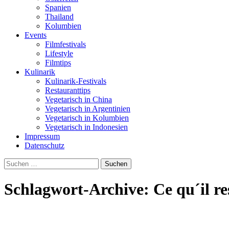
Spanien
Thailand
Kolumbien
Events
Filmfestivals
Lifestyle
Filmtips
Kulinarik
Kulinarik-Festivals
Restauranttips
Vegetarisch in China
Vegetarisch in Argentinien
Vegetarisch in Kolumbien
Vegetarisch in Indonesien
Impressum
Datenschutz
Suchen
nach:
Schlagwort-Archive: Ce qu´il res