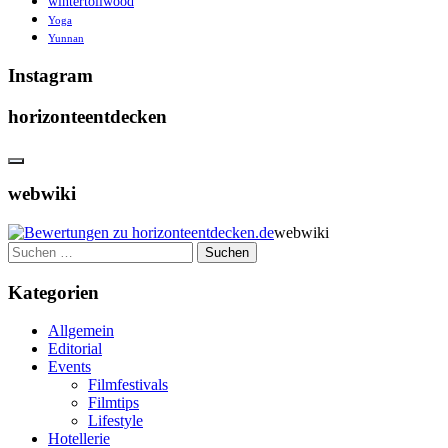
wintertollwood
Yoga
Yunnan
Instagram
horizonteentdecken
webwiki
webwiki
Suchen
nach:
Kategorien
Allgemein
Editorial
Events
Filmfestivals
Filmtips
Lifestyle
Hotellerie