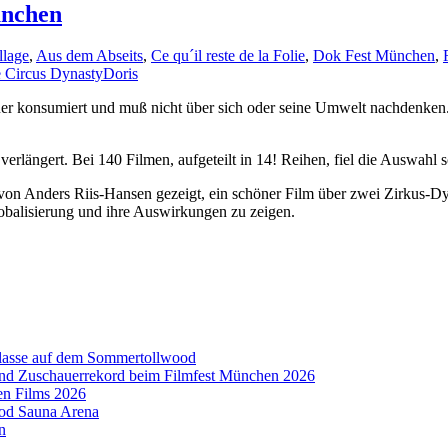
ünchen
llage
,
Aus dem Abseits
,
Ce qu´il reste de la Folie
,
Dok Fest München
,
 Circus Dynasty
Doris
uer konsumiert und muß nicht über sich oder seine Umwelt nachdenken
rlängert. Bei 140 Filmen, aufgeteilt in 14! Reihen, fiel die Auswahl 
von Anders Riis-Hansen gezeigt, ein schöner Film über zwei Zirkus-D
obalisierung und ihre Auswirkungen zu zeigen.
aklasse auf dem Sommertollwood
 und Zuschauerrekord beim Filmfest München 2026
en Films 2026
ood Sauna Arena
n