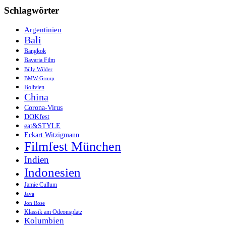
Schlagwörter
Argentinien
Bali
Bangkok
Bavaria Film
Billy Wilder
BMW-Group
Bolivien
China
Corona-Virus
DOKfest
eat&STYLE
Eckart Witzigmann
Filmfest München
Indien
Indonesien
Jamie Cullum
Java
Jon Rose
Klassik am Odeonsplatz
Kolumbien