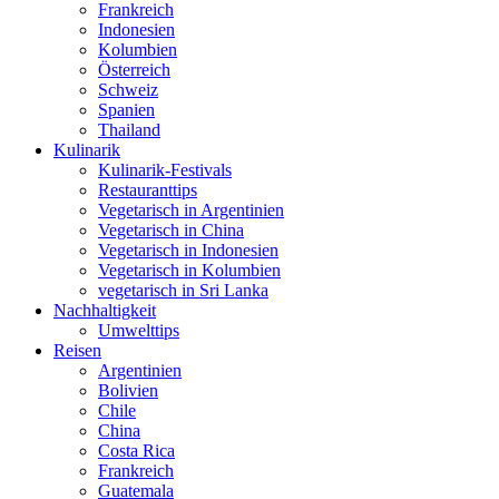
Frankreich
Indonesien
Kolumbien
Österreich
Schweiz
Spanien
Thailand
Kulinarik
Kulinarik-Festivals
Restauranttips
Vegetarisch in Argentinien
Vegetarisch in China
Vegetarisch in Indonesien
Vegetarisch in Kolumbien
vegetarisch in Sri Lanka
Nachhaltigkeit
Umwelttips
Reisen
Argentinien
Bolivien
Chile
China
Costa Rica
Frankreich
Guatemala