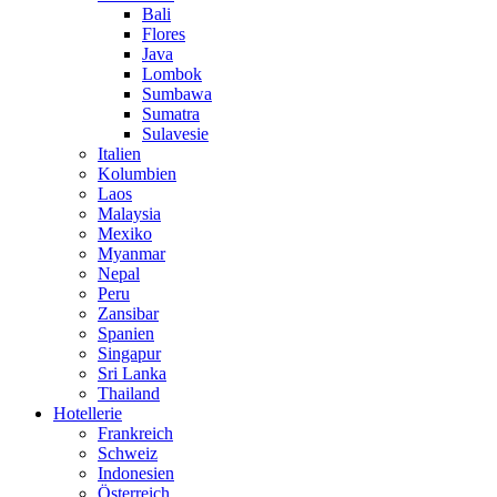
Bali
Flores
Java
Lombok
Sumbawa
Sumatra
Sulavesie
Italien
Kolumbien
Laos
Malaysia
Mexiko
Myanmar
Nepal
Peru
Zansibar
Spanien
Singapur
Sri Lanka
Thailand
Hotellerie
Frankreich
Schweiz
Indonesien
Österreich