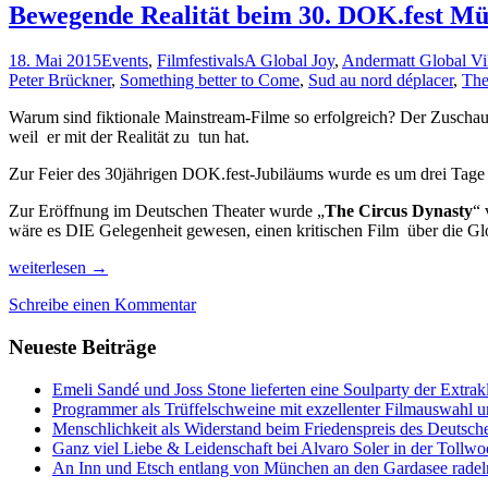
Bewegende Realität beim 30. DOK.fest M
18. Mai 2015
Events
,
Filmfestivals
A Global Joy
,
Andermatt Global Vi
Peter Brückner
,
Something better to Come
,
Sud au nord déplacer
,
The
Warum sind fiktionale Mainstream-Filme so erfolgreich? Der Zuscha
weil er mit der Realität zu tun hat.
Zur Feier des 30jährigen DOK.fest-Jubiläums wurde es um drei Tage ve
Zur Eröffnung im Deutschen Theater wurde „
The Circus Dynasty
“ 
wäre es DIE Gelegenheit gewesen, einen kritischen Film über die Gl
Bewegende
weiterlesen
→
Realität
Schreibe einen Kommentar
beim
30.
Neueste Beiträge
DOK.fest
München
Emeli Sandé und Joss Stone lieferten eine Soulparty der Extr
Programmer als Trüffelschweine mit exzellenter Filmauswahl
Menschlichkeit als Widerstand beim Friedenspreis des Deutsch
Ganz viel Liebe & Leidenschaft bei Alvaro Soler in der Tollw
An Inn und Etsch entlang von München an den Gardasee radel