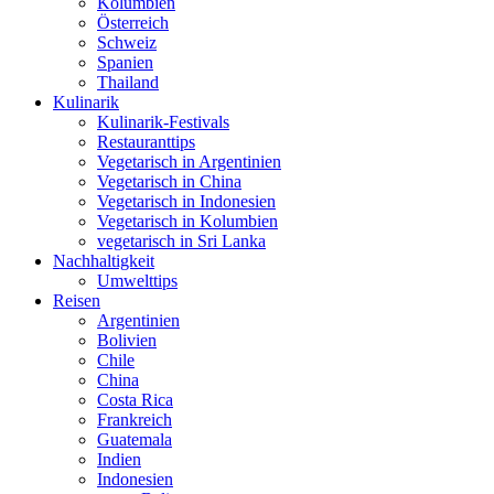
Kolumbien
Österreich
Schweiz
Spanien
Thailand
Kulinarik
Kulinarik-Festivals
Restauranttips
Vegetarisch in Argentinien
Vegetarisch in China
Vegetarisch in Indonesien
Vegetarisch in Kolumbien
vegetarisch in Sri Lanka
Nachhaltigkeit
Umwelttips
Reisen
Argentinien
Bolivien
Chile
China
Costa Rica
Frankreich
Guatemala
Indien
Indonesien