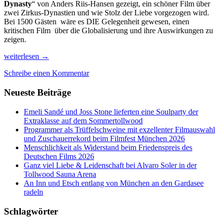
Dynasty
“ von Anders Riis-Hansen gezeigt, ein schöner Film über
zwei Zirkus-Dynastien und wie Stolz der Liebe vorgezogen wird.
Bei 1500 Gästen wäre es DIE Gelegenheit gewesen, einen
kritischen Film über die Globalisierung und ihre Auswirkungen zu
zeigen.
Bewegende
weiterlesen
→
Realität
Schreibe einen Kommentar
beim
30.
Neueste Beiträge
DOK.fest
München
Emeli Sandé und Joss Stone lieferten eine Soulparty der
Extraklasse auf dem Sommertollwood
Programmer als Trüffelschweine mit exzellenter Filmauswahl
und Zuschauerrekord beim Filmfest München 2026
Menschlichkeit als Widerstand beim Friedenspreis des
Deutschen Films 2026
Ganz viel Liebe & Leidenschaft bei Alvaro Soler in der
Tollwood Sauna Arena
An Inn und Etsch entlang von München an den Gardasee
radeln
Schlagwörter