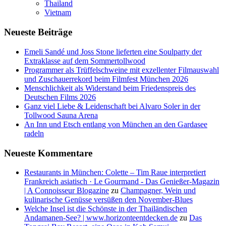
Thailand
Vietnam
Neueste Beiträge
Emeli Sandé und Joss Stone lieferten eine Soulparty der
Extraklasse auf dem Sommertollwood
Programmer als Trüffelschweine mit exzellenter Filmauswahl
und Zuschauerrekord beim Filmfest München 2026
Menschlichkeit als Widerstand beim Friedenspreis des
Deutschen Films 2026
Ganz viel Liebe & Leidenschaft bei Alvaro Soler in der
Tollwood Sauna Arena
An Inn und Etsch entlang von München an den Gardasee
radeln
Neueste Kommentare
Restaurants in München: Colette – Tim Raue interpretiert
Frankreich asiatisch · Le Gourmand - Das Genießer-Magazin
| A Connoisseur Blogazine
zu
Champagner, Wein und
kulinarische Genüsse versüßen den November-Blues
Welche Insel ist die Schönste in der Thailändischen
Andamanen-See? | www.horizonteentdecken.de
zu
Das