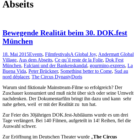
Abseits
Bewegende Realität beim 30. DOK.fest
München
18. Mai 2015
Events
,
Filmfestivals
A Global Joy
,
Andermatt Global
Village
,
Aus dem Abseits
,
Ce qu´il reste de la Folie
,
Dok Fest
München
,
Falciani und der Bankenskandal
,
gourmino-express
,
La
Buena Vida
,
Peter Brückner
,
Something better to Come
,
Sud au
nord déplacer
,
The Circus Dynasty
Doris
Warum sind fiktionale Mainstream-Filme so erfolgreich? Der
Zuschauer konsumiert und muß nicht über sich oder seine Umwelt
nachdenken. Der Dokumentarfilm bringt ihn dazu und kann sehr
nahe gehen, weil er mit der Realität zu tun hat.
Zur Feier des 30jährigen DOK.fest-Jubiläums wurde es um drei
Tage verlängert. Bei 140 Filmen, aufgeteilt in 14! Reihen, fiel die
Auswahl schwer.
Zur Eröffnung im Deutschen Theater wurde „
The Circus