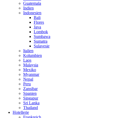
Guatemala
Indien
Indonesien
Bali
Flores
Java
Lombok
Sumbawa
Sumatra
Sulavesie
Italien
Kolumbien
Laos
Malaysia
Mexiko
Myanmar
Nepal
Peru
Zansibar
Spanien
Singapur
Sri Lanka
Thailand
Hotellerie
Frankreich