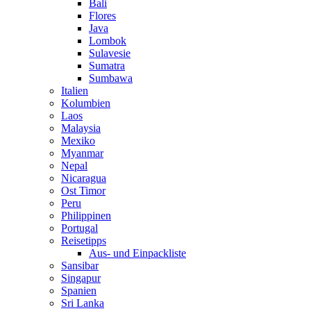
Bali
Flores
Java
Lombok
Sulavesie
Sumatra
Sumbawa
Italien
Kolumbien
Laos
Malaysia
Mexiko
Myanmar
Nepal
Nicaragua
Ost Timor
Peru
Philippinen
Portugal
Reisetipps
Aus- und Einpackliste
Sansibar
Singapur
Spanien
Sri Lanka