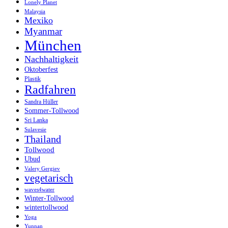
Lonely Planet
Malaysia
Mexiko
Myanmar
München
Nachhaltigkeit
Oktoberfest
Plastik
Radfahren
Sandra Hüller
Sommer-Tollwood
Sri Lanka
Sulavesie
Thailand
Tollwood
Ubud
Valery Gergiev
vegetarisch
waves4water
Winter-Tollwood
wintertollwood
Yoga
Yunnan