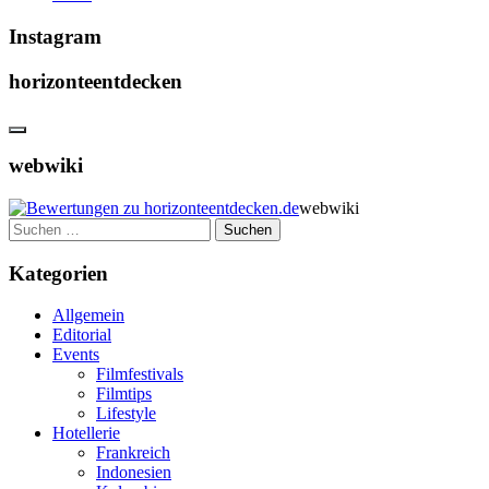
Instagram
horizonteentdecken
webwiki
webwiki
Suchen
nach:
Kategorien
Allgemein
Editorial
Events
Filmfestivals
Filmtips
Lifestyle
Hotellerie
Frankreich
Indonesien