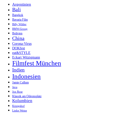
Argentinien
Bali
Bangkok
Bavaria Film
Billy Wilder
BMW-Group
Bolivien
China
Corona-Virus
DOKfest
eat&STYLE
Eckart Witzigmann
Filmfest München
Indien
Indonesien
Jamie Cullum
Java
Jon Rose
Klassik am Odeonsplatz
Kolumbien
Königshof
Linke Weine