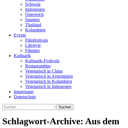
Schweiz
Indonesien
Österreich
Spanien
Thailand
Kolumbien
Events
Filmfestivals
Lifestyle
Filmtips
Kulinarik
Kulinarik-Festivals
Restauranttips
Vegetarisch in China
Vegetarisch in Argentinien
Vegetarisch in Kolumbien
Vegetarisch in Indonesien
Impressum
Datenschutz
Suchen
nach:
Schlagwort-Archive: Aus dem