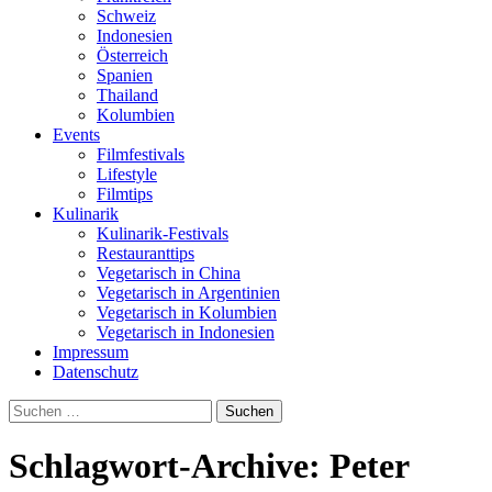
Schweiz
Indonesien
Österreich
Spanien
Thailand
Kolumbien
Events
Filmfestivals
Lifestyle
Filmtips
Kulinarik
Kulinarik-Festivals
Restauranttips
Vegetarisch in China
Vegetarisch in Argentinien
Vegetarisch in Kolumbien
Vegetarisch in Indonesien
Impressum
Datenschutz
Suchen
nach:
Schlagwort-Archive: Peter