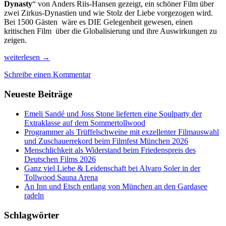
Dynasty
“ von Anders Riis-Hansen gezeigt, ein schöner Film über
zwei Zirkus-Dynastien und wie Stolz der Liebe vorgezogen wird.
Bei 1500 Gästen wäre es DIE Gelegenheit gewesen, einen
kritischen Film über die Globalisierung und ihre Auswirkungen zu
zeigen.
Bewegende
weiterlesen
→
Realität
Schreibe einen Kommentar
beim
30.
Neueste Beiträge
DOK.fest
München
Emeli Sandé und Joss Stone lieferten eine Soulparty der
Extraklasse auf dem Sommertollwood
Programmer als Trüffelschweine mit exzellenter Filmauswahl
und Zuschauerrekord beim Filmfest München 2026
Menschlichkeit als Widerstand beim Friedenspreis des
Deutschen Films 2026
Ganz viel Liebe & Leidenschaft bei Alvaro Soler in der
Tollwood Sauna Arena
An Inn und Etsch entlang von München an den Gardasee
radeln
Schlagwörter