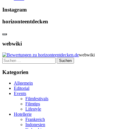
Instagram
horizonteentdecken
webwiki
webwiki
Suchen
nach:
Kategorien
Allgemein
Editorial
Events
Filmfestivals
Filmtips
Lifestyle
Hotellerie
Frankreich
Indonesien