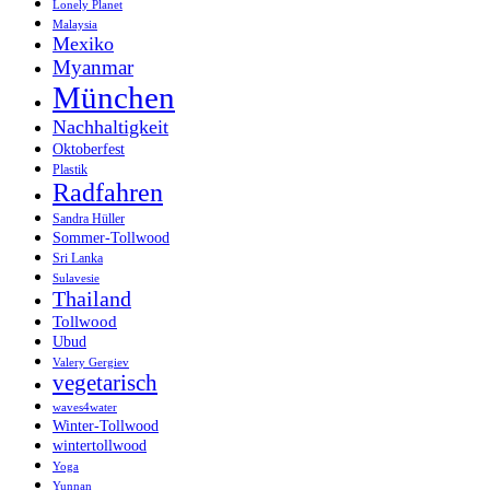
Lonely Planet
Malaysia
Mexiko
Myanmar
München
Nachhaltigkeit
Oktoberfest
Plastik
Radfahren
Sandra Hüller
Sommer-Tollwood
Sri Lanka
Sulavesie
Thailand
Tollwood
Ubud
Valery Gergiev
vegetarisch
waves4water
Winter-Tollwood
wintertollwood
Yoga
Yunnan