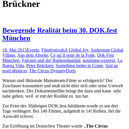
Brückner
Bewegende Realität beim 30. DOK.fest
München
18. Mai 2015
Events
,
Filmfestivals
A Global Joy
,
Andermatt Global
Village
,
Aus dem Abseits
,
Ce qu´il reste de la Folie
,
Dok Fest
München
,
Falciani und der Bankenskandal
,
gourmino-express
,
La
Buena Vida
,
Peter Brückner
,
Something better to Come
,
Sud au
nord déplacer
,
The Circus Dynasty
Doris
Warum sind fiktionale Mainstream-Filme so erfolgreich? Der
Zuschauer konsumiert und muß nicht über sich oder seine Umwelt
nachdenken. Der Dokumentarfilm bringt ihn dazu und kann sehr
nahe gehen, weil er mit der Realität zu tun hat.
Zur Feier des 30jährigen DOK.fest-Jubiläums wurde es um drei
Tage verlängert. Bei 140 Filmen, aufgeteilt in 14! Reihen, fiel die
Auswahl schwer.
Zur Eröffnung im Deutschen Theater wurde „
The Circus