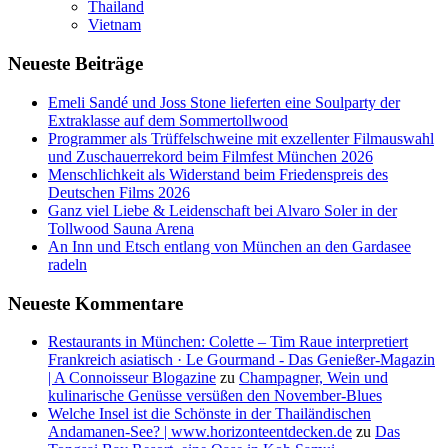
Thailand
Vietnam
Neueste Beiträge
Emeli Sandé und Joss Stone lieferten eine Soulparty der
Extraklasse auf dem Sommertollwood
Programmer als Trüffelschweine mit exzellenter Filmauswahl
und Zuschauerrekord beim Filmfest München 2026
Menschlichkeit als Widerstand beim Friedenspreis des
Deutschen Films 2026
Ganz viel Liebe & Leidenschaft bei Alvaro Soler in der
Tollwood Sauna Arena
An Inn und Etsch entlang von München an den Gardasee
radeln
Neueste Kommentare
Restaurants in München: Colette – Tim Raue interpretiert
Frankreich asiatisch · Le Gourmand - Das Genießer-Magazin
| A Connoisseur Blogazine
zu
Champagner, Wein und
kulinarische Genüsse versüßen den November-Blues
Welche Insel ist die Schönste in der Thailändischen
Andamanen-See? | www.horizonteentdecken.de
zu
Das