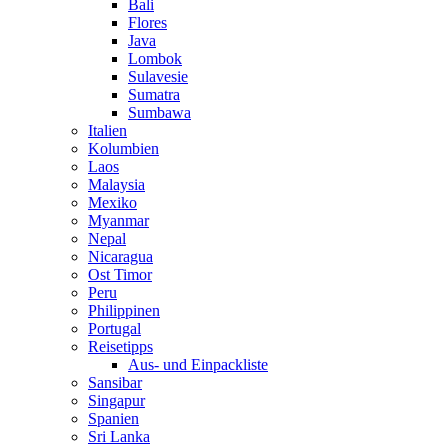
Bali
Flores
Java
Lombok
Sulavesie
Sumatra
Sumbawa
Italien
Kolumbien
Laos
Malaysia
Mexiko
Myanmar
Nepal
Nicaragua
Ost Timor
Peru
Philippinen
Portugal
Reisetipps
Aus- und Einpackliste
Sansibar
Singapur
Spanien
Sri Lanka