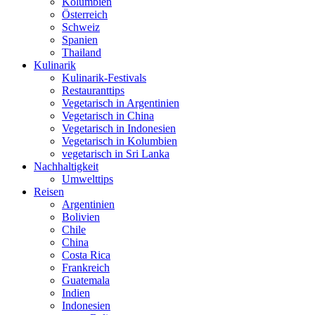
Kolumbien
Österreich
Schweiz
Spanien
Thailand
Kulinarik
Kulinarik-Festivals
Restauranttips
Vegetarisch in Argentinien
Vegetarisch in China
Vegetarisch in Indonesien
Vegetarisch in Kolumbien
vegetarisch in Sri Lanka
Nachhaltigkeit
Umwelttips
Reisen
Argentinien
Bolivien
Chile
China
Costa Rica
Frankreich
Guatemala
Indien
Indonesien