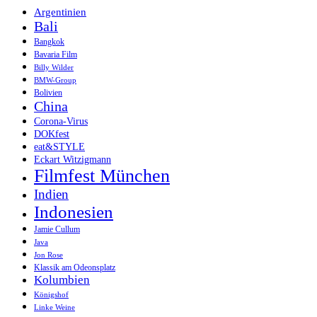
Argentinien
Bali
Bangkok
Bavaria Film
Billy Wilder
BMW-Group
Bolivien
China
Corona-Virus
DOKfest
eat&STYLE
Eckart Witzigmann
Filmfest München
Indien
Indonesien
Jamie Cullum
Java
Jon Rose
Klassik am Odeonsplatz
Kolumbien
Königshof
Linke Weine