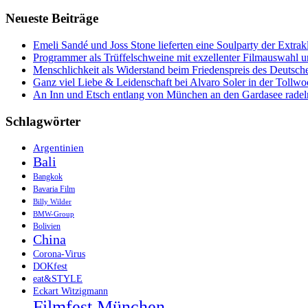
Neueste Beiträge
Emeli Sandé und Joss Stone lieferten eine Soulparty der Extr
Programmer als Trüffelschweine mit exzellenter Filmauswahl
Menschlichkeit als Widerstand beim Friedenspreis des Deutsch
Ganz viel Liebe & Leidenschaft bei Alvaro Soler in der Tollw
An Inn und Etsch entlang von München an den Gardasee radel
Schlagwörter
Argentinien
Bali
Bangkok
Bavaria Film
Billy Wilder
BMW-Group
Bolivien
China
Corona-Virus
DOKfest
eat&STYLE
Eckart Witzigmann
Filmfest München