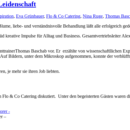
Leidenschaft
piration
,
Eva Grünbauer
,
Flo & Co Catering
,
Nina Ruge
,
Thomas Basc
lume, liebe- und verständnisvolle Behandlung läßt alle erfolgreich ged
 Süd kreative Impulse für Alltag und Business. Gesamtvertriebsleiter
rainerThomas Baschab vor. Er erzählte von wissenschaftllichen Expe
 Auf Bildern, unter dem Mikroskop aufgenommen, konnte der verblüfft
en, je mehr sie ihren Job liebten.
Flo & Co Catering diskutiert. Unter den begeisterten Gästen waren di
er –