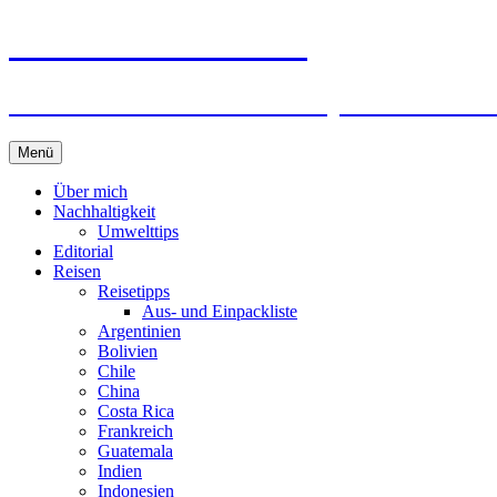
horizonteentdecken
Geschichten und Geheim-Tips über Nachhal
Springe
Menü
zum
Inhalt
Über mich
Nachhaltigkeit
Umwelttips
Editorial
Reisen
Reisetipps
Aus- und Einpackliste
Argentinien
Bolivien
Chile
China
Costa Rica
Frankreich
Guatemala
Indien
Indonesien