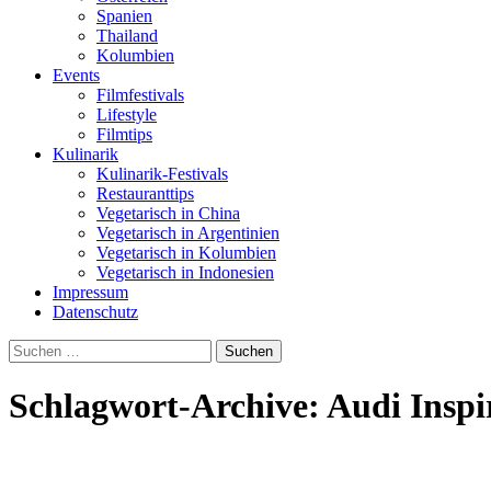
Spanien
Thailand
Kolumbien
Events
Filmfestivals
Lifestyle
Filmtips
Kulinarik
Kulinarik-Festivals
Restauranttips
Vegetarisch in China
Vegetarisch in Argentinien
Vegetarisch in Kolumbien
Vegetarisch in Indonesien
Impressum
Datenschutz
Suchen
nach:
Schlagwort-Archive: Audi Inspi