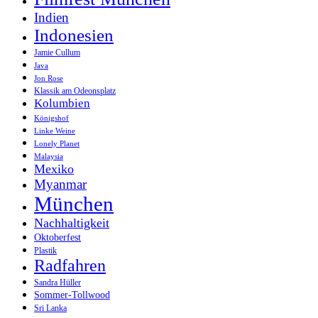
Indien
Indonesien
Jamie Cullum
Java
Jon Rose
Klassik am Odeonsplatz
Kolumbien
Königshof
Linke Weine
Lonely Planet
Malaysia
Mexiko
Myanmar
München
Nachhaltigkeit
Oktoberfest
Plastik
Radfahren
Sandra Hüller
Sommer-Tollwood
Sri Lanka