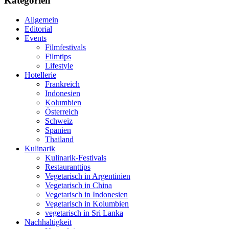
Kategorien
Allgemein
Editorial
Events
Filmfestivals
Filmtips
Lifestyle
Hotellerie
Frankreich
Indonesien
Kolumbien
Österreich
Schweiz
Spanien
Thailand
Kulinarik
Kulinarik-Festivals
Restauranttips
Vegetarisch in Argentinien
Vegetarisch in China
Vegetarisch in Indonesien
Vegetarisch in Kolumbien
vegetarisch in Sri Lanka
Nachhaltigkeit