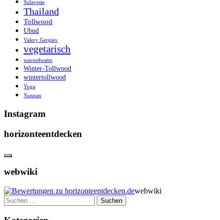
Sulavesie
Thailand
Tollwood
Ubud
Valery Gergiev
vegetarisch
waves4water
Winter-Tollwood
wintertollwood
Yoga
Yunnan
Instagram
horizonteentdecken
webwiki
webwiki
Suchen
nach: