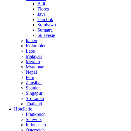
Bali
Flores
Java
Lombok
Sumbawa
Sumatra
Sulavesie
Italien
Kolumbien
Laos
Malaysia
Mexiko
Myanmar
Nepal
Peru
Zansibar
Spanien
Singapur
Sri Lanka
Thailand
Hotellerie
Frankreich
Schweiz
Indonesien
Österreich