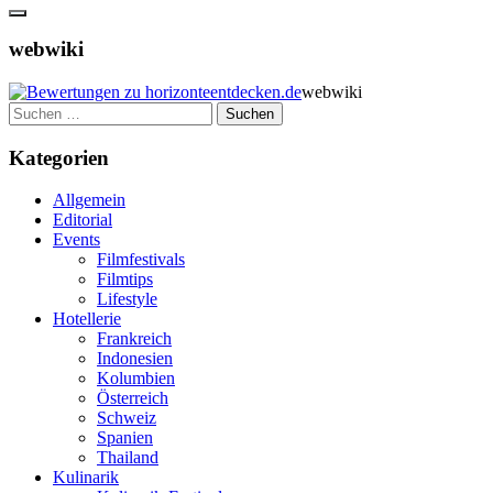
webwiki
webwiki
Suchen
nach:
Kategorien
Allgemein
Editorial
Events
Filmfestivals
Filmtips
Lifestyle
Hotellerie
Frankreich
Indonesien
Kolumbien
Österreich
Schweiz
Spanien
Thailand
Kulinarik