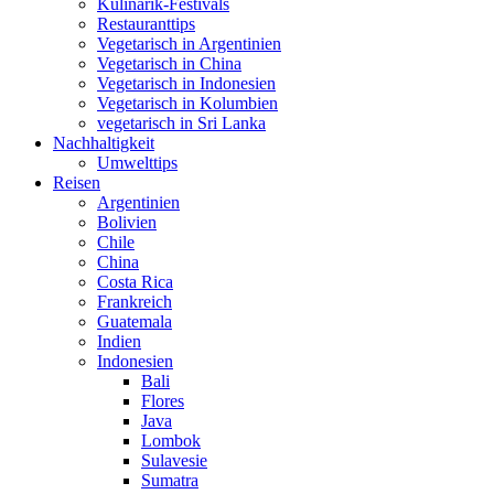
Kulinarik-Festivals
Restauranttips
Vegetarisch in Argentinien
Vegetarisch in China
Vegetarisch in Indonesien
Vegetarisch in Kolumbien
vegetarisch in Sri Lanka
Nachhaltigkeit
Umwelttips
Reisen
Argentinien
Bolivien
Chile
China
Costa Rica
Frankreich
Guatemala
Indien
Indonesien
Bali
Flores
Java
Lombok
Sulavesie
Sumatra