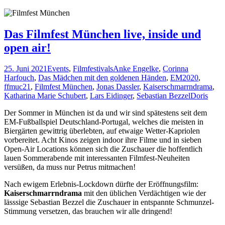
Das Filmfest München live, inside und
open air!
25. Juni 2021
Events
,
Filmfestivals
Anke Engelke
,
Corinna
Harfouch
,
Das Mädchen mit den goldenen Händen
,
EM2020
,
ffmuc21
,
Filmfest München
,
Jonas Dassler
,
Kaiserschmarrndrama
,
Katharina Marie Schubert
,
Lars Eidinger
,
Sebastian Bezzel
Doris
Der Sommer in München ist da und wir sind spätestens seit dem
EM-Fußballspiel Deutschland-Portugal, welches die meisten in
Biergärten gewittrig überlebten, auf etwaige Wetter-Kapriolen
vorbereitet. Acht Kinos zeigen indoor ihre Filme und in sieben
Open-Air Locations können sich die Zuschauer die hoffentlich
lauen Sommerabende mit interessanten Filmfest-Neuheiten
versüßen, da muss nur Petrus mitmachen!
Nach ewigem Erlebnis-Lockdown dürfte der Eröffnungsfilm:
Kaiserschmarrndrama
mit den üblichen Verdächtigen wie der
lässsige Sebastian Bezzel die Zuschauer in entspannte Schmunzel-
Stimmung versetzen, das brauchen wir alle dringend!