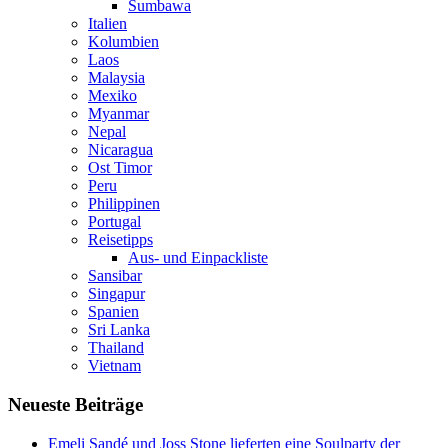
Sumbawa
Italien
Kolumbien
Laos
Malaysia
Mexiko
Myanmar
Nepal
Nicaragua
Ost Timor
Peru
Philippinen
Portugal
Reisetipps
Aus- und Einpackliste
Sansibar
Singapur
Spanien
Sri Lanka
Thailand
Vietnam
Neueste Beiträge
Emeli Sandé und Joss Stone lieferten eine Soulparty der