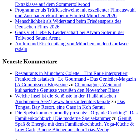
Extraklasse auf dem Sommertollwood
Programmer als Trüffelschweine mit exzellenter Filmauswahl
und Zuschauerrekord beim Filmfest München 2026
Menschlichkeit als Widerstand beim Friedenspreis des
Deutschen Films 2026
Ganz viel Liebe & Leidenschaft bei Alvaro Soler in der
Tollwood Sauna Arena
An Inn und Etsch entlang von München an den Gardasee
radeln
Neueste Kommentare
Restaurants in München: Colette – Tim Raue interpretiert
Frankreich asiatisch · Le Gourmand - Das Genießer-Magazin
| A Connoisseur Blogazine
zu
Champagner, Wein und
kulinarische Genüsse versüßen den November-Blues
Welche Insel ist die Schönste in der Thailändischen
Andamanen-See? | www.horizonteentdecken.de
zu
Das
Tongsai Bay Resort, eine Oase in Koh Samui
Die Speisekammer proudly presents: “Organic Cooking”. Das
Familienkochbuch | Die moderne Speisekammer
zu
Genuß,
Spaß & Energie mit dem Familienkochbuch, Yoga-Küche &
Low Carb, 3 neue Bücher aus dem Trias-Verlag