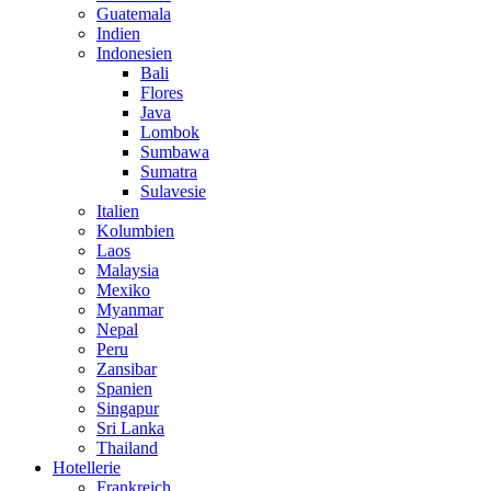
Guatemala
Indien
Indonesien
Bali
Flores
Java
Lombok
Sumbawa
Sumatra
Sulavesie
Italien
Kolumbien
Laos
Malaysia
Mexiko
Myanmar
Nepal
Peru
Zansibar
Spanien
Singapur
Sri Lanka
Thailand
Hotellerie
Frankreich