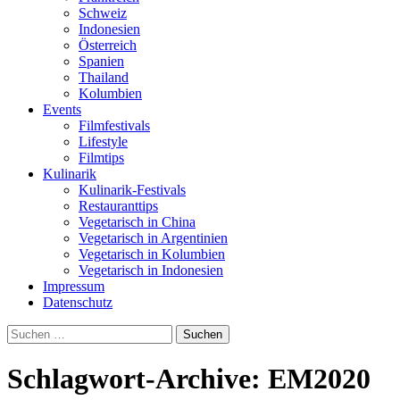
Schweiz
Indonesien
Österreich
Spanien
Thailand
Kolumbien
Events
Filmfestivals
Lifestyle
Filmtips
Kulinarik
Kulinarik-Festivals
Restauranttips
Vegetarisch in China
Vegetarisch in Argentinien
Vegetarisch in Kolumbien
Vegetarisch in Indonesien
Impressum
Datenschutz
Suchen
nach:
Schlagwort-Archive: EM2020