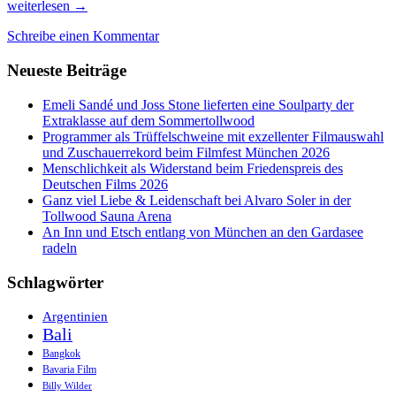
Das
weiterlesen
→
Filmfest
Schreibe einen Kommentar
München
live,
Neueste Beiträge
inside
und
open
Emeli Sandé und Joss Stone lieferten eine Soulparty der
air!
Extraklasse auf dem Sommertollwood
Programmer als Trüffelschweine mit exzellenter Filmauswahl
und Zuschauerrekord beim Filmfest München 2026
Menschlichkeit als Widerstand beim Friedenspreis des
Deutschen Films 2026
Ganz viel Liebe & Leidenschaft bei Alvaro Soler in der
Tollwood Sauna Arena
An Inn und Etsch entlang von München an den Gardasee
radeln
Schlagwörter
Argentinien
Bali
Bangkok
Bavaria Film
Billy Wilder