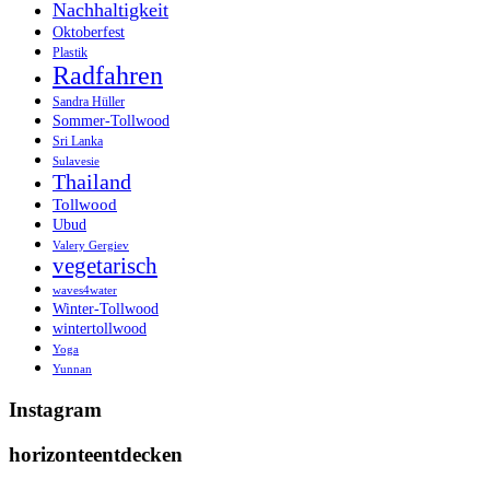
Nachhaltigkeit
Oktoberfest
Plastik
Radfahren
Sandra Hüller
Sommer-Tollwood
Sri Lanka
Sulavesie
Thailand
Tollwood
Ubud
Valery Gergiev
vegetarisch
waves4water
Winter-Tollwood
wintertollwood
Yoga
Yunnan
Instagram
horizonteentdecken