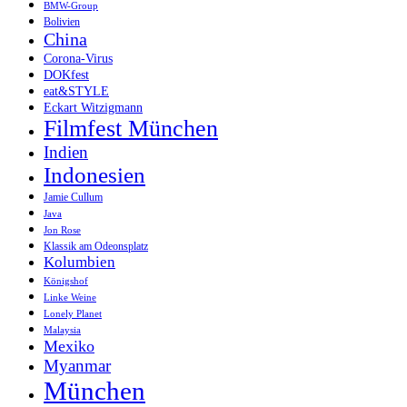
BMW-Group
Bolivien
China
Corona-Virus
DOKfest
eat&STYLE
Eckart Witzigmann
Filmfest München
Indien
Indonesien
Jamie Cullum
Java
Jon Rose
Klassik am Odeonsplatz
Kolumbien
Königshof
Linke Weine
Lonely Planet
Malaysia
Mexiko
Myanmar
München