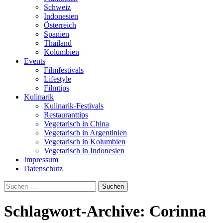
Schweiz
Indonesien
Österreich
Spanien
Thailand
Kolumbien
Events
Filmfestivals
Lifestyle
Filmtips
Kulinarik
Kulinarik-Festivals
Restauranttips
Vegetarisch in China
Vegetarisch in Argentinien
Vegetarisch in Kolumbien
Vegetarisch in Indonesien
Impressum
Datenschutz
Suchen
nach:
Schlagwort-Archive: Corinna