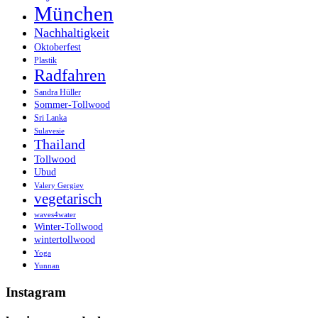
München
Nachhaltigkeit
Oktoberfest
Plastik
Radfahren
Sandra Hüller
Sommer-Tollwood
Sri Lanka
Sulavesie
Thailand
Tollwood
Ubud
Valery Gergiev
vegetarisch
waves4water
Winter-Tollwood
wintertollwood
Yoga
Yunnan
Instagram