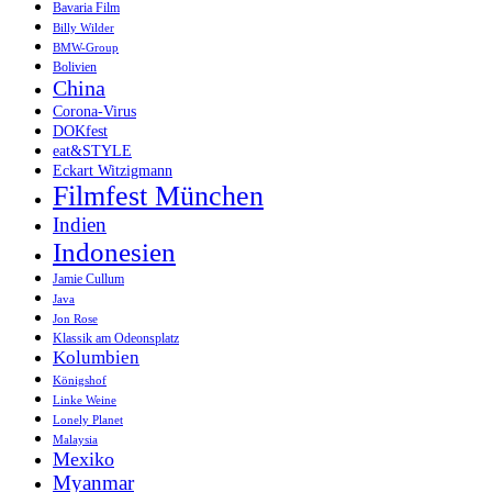
Bavaria Film
Billy Wilder
BMW-Group
Bolivien
China
Corona-Virus
DOKfest
eat&STYLE
Eckart Witzigmann
Filmfest München
Indien
Indonesien
Jamie Cullum
Java
Jon Rose
Klassik am Odeonsplatz
Kolumbien
Königshof
Linke Weine
Lonely Planet
Malaysia
Mexiko
Myanmar