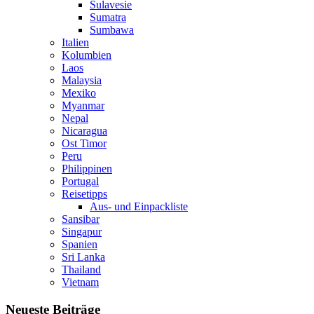
Sulavesie
Sumatra
Sumbawa
Italien
Kolumbien
Laos
Malaysia
Mexiko
Myanmar
Nepal
Nicaragua
Ost Timor
Peru
Philippinen
Portugal
Reisetipps
Aus- und Einpackliste
Sansibar
Singapur
Spanien
Sri Lanka
Thailand
Vietnam
Neueste Beiträge