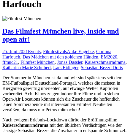
Harfouch
Das Filmfest München live, inside und
open air!
25. Juni 2021
Events
,
Filmfestivals
Anke Engelke
,
Corinna
Harfouch
,
Das Mädchen mit den goldenen Händen
,
EM2020
,
ffmuc21
,
Filmfest München
,
Jonas Dassler
,
Kaiserschmarrndrama
,
Katharina Marie Schubert
,
Lars Eidinger
,
Sebastian Bezzel
Doris
Der Sommer in München ist da und wir sind spätestens seit dem
EM-Fußballspiel Deutschland-Portugal, welches die meisten in
Biergärten gewittrig überlebten, auf etwaige Wetter-Kapriolen
vorbereitet. Acht Kinos zeigen indoor ihre Filme und in sieben
Open-Air Locations können sich die Zuschauer die hoffentlich
lauen Sommerabende mit interessanten Filmfest-Neuheiten
versüßen, da muss nur Petrus mitmachen!
Nach ewigem Erlebnis-Lockdown dürfte der Eröffnungsfilm:
Kaiserschmarrndrama
mit den üblichen Verdächtigen wie der
lässsige Sebastian Bezzel die Zuschauer in entspannte Schmunzel-