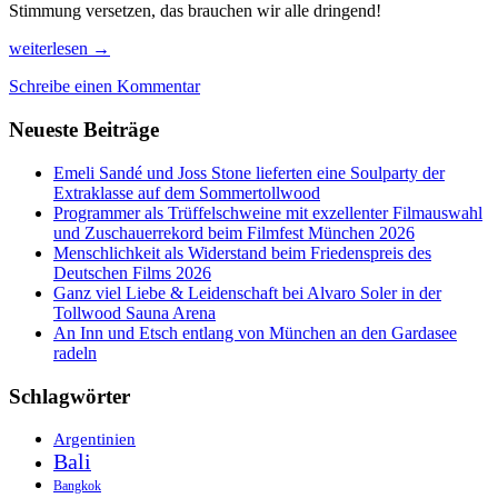
Stimmung versetzen, das brauchen wir alle dringend!
Das
weiterlesen
→
Filmfest
Schreibe einen Kommentar
München
live,
Neueste Beiträge
inside
und
open
Emeli Sandé und Joss Stone lieferten eine Soulparty der
air!
Extraklasse auf dem Sommertollwood
Programmer als Trüffelschweine mit exzellenter Filmauswahl
und Zuschauerrekord beim Filmfest München 2026
Menschlichkeit als Widerstand beim Friedenspreis des
Deutschen Films 2026
Ganz viel Liebe & Leidenschaft bei Alvaro Soler in der
Tollwood Sauna Arena
An Inn und Etsch entlang von München an den Gardasee
radeln
Schlagwörter
Argentinien
Bali
Bangkok