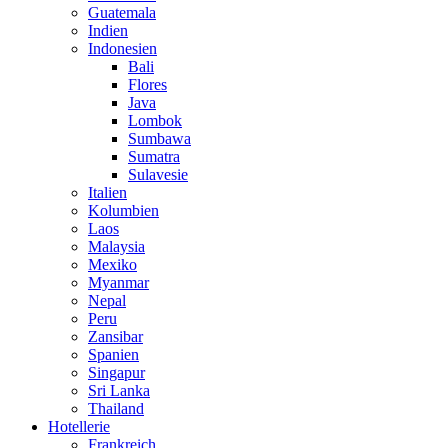
Guatemala
Indien
Indonesien
Bali
Flores
Java
Lombok
Sumbawa
Sumatra
Sulavesie
Italien
Kolumbien
Laos
Malaysia
Mexiko
Myanmar
Nepal
Peru
Zansibar
Spanien
Singapur
Sri Lanka
Thailand
Hotellerie
Frankreich