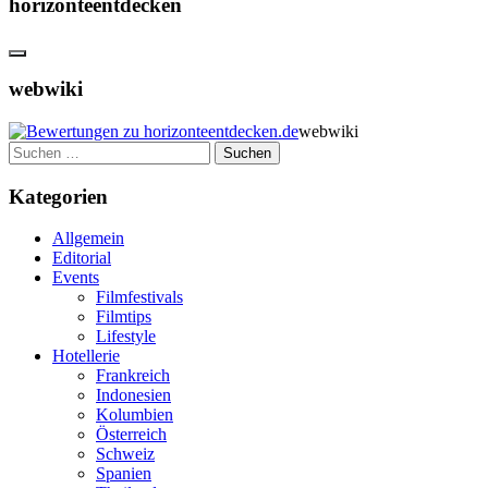
horizonteentdecken
webwiki
webwiki
Suchen
nach:
Kategorien
Allgemein
Editorial
Events
Filmfestivals
Filmtips
Lifestyle
Hotellerie
Frankreich
Indonesien
Kolumbien
Österreich
Schweiz
Spanien