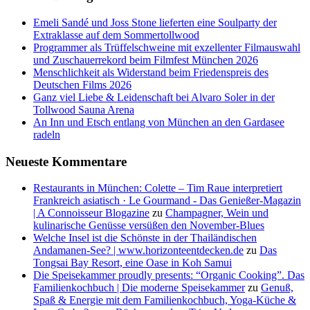
Emeli Sandé und Joss Stone lieferten eine Soulparty der
Extraklasse auf dem Sommertollwood
Programmer als Trüffelschweine mit exzellenter Filmauswahl
und Zuschauerrekord beim Filmfest München 2026
Menschlichkeit als Widerstand beim Friedenspreis des
Deutschen Films 2026
Ganz viel Liebe & Leidenschaft bei Alvaro Soler in der
Tollwood Sauna Arena
An Inn und Etsch entlang von München an den Gardasee
radeln
Neueste Kommentare
Restaurants in München: Colette – Tim Raue interpretiert
Frankreich asiatisch · Le Gourmand - Das Genießer-Magazin
| A Connoisseur Blogazine
zu
Champagner, Wein und
kulinarische Genüsse versüßen den November-Blues
Welche Insel ist die Schönste in der Thailändischen
Andamanen-See? | www.horizonteentdecken.de
zu
Das
Tongsai Bay Resort, eine Oase in Koh Samui
Die Speisekammer proudly presents: “Organic Cooking”. Das
Familienkochbuch | Die moderne Speisekammer
zu
Genuß,
Spaß & Energie mit dem Familienkochbuch, Yoga-Küche &