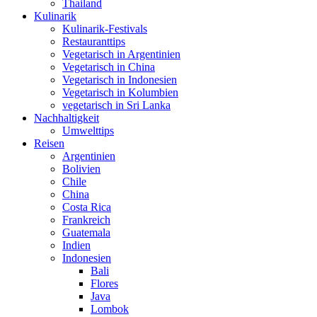
Thailand
Kulinarik
Kulinarik-Festivals
Restauranttips
Vegetarisch in Argentinien
Vegetarisch in China
Vegetarisch in Indonesien
Vegetarisch in Kolumbien
vegetarisch in Sri Lanka
Nachhaltigkeit
Umwelttips
Reisen
Argentinien
Bolivien
Chile
China
Costa Rica
Frankreich
Guatemala
Indien
Indonesien
Bali
Flores
Java
Lombok