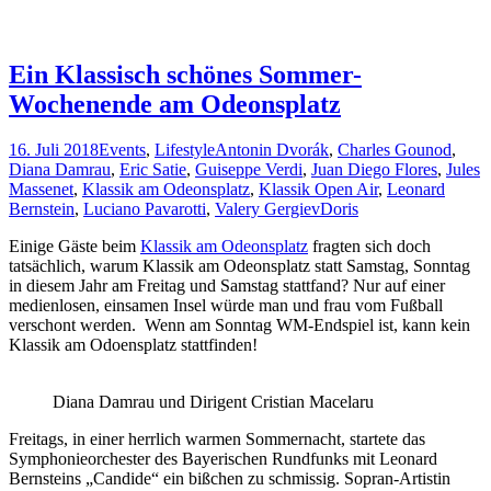
Ein Klassisch schönes Sommer-
Wochenende am Odeonsplatz
16. Juli 2018
Events
,
Lifestyle
Antonin Dvorák
,
Charles Gounod
,
Diana Damrau
,
Eric Satie
,
Guiseppe Verdi
,
Juan Diego Flores
,
Jules
Massenet
,
Klassik am Odeonsplatz
,
Klassik Open Air
,
Leonard
Bernstein
,
Luciano Pavarotti
,
Valery Gergiev
Doris
Einige Gäste beim
Klassik am Odeonsplatz
fragten sich doch
tatsächlich, warum Klassik am Odeonsplatz statt Samstag, Sonntag
in diesem Jahr am Freitag und Samstag stattfand? Nur auf einer
medienlosen, einsamen Insel würde man und frau vom Fußball
verschont werden. Wenn am Sonntag WM-Endspiel ist, kann kein
Klassik am Odoensplatz stattfinden!
Diana Damrau und Dirigent Cristian Macelaru
Freitags, in einer herrlich warmen Sommernacht, startete das
Symphonieorchester des Bayerischen Rundfunks mit Leonard
Bernsteins „Candide“ ein bißchen zu schmissig. Sopran-Artistin