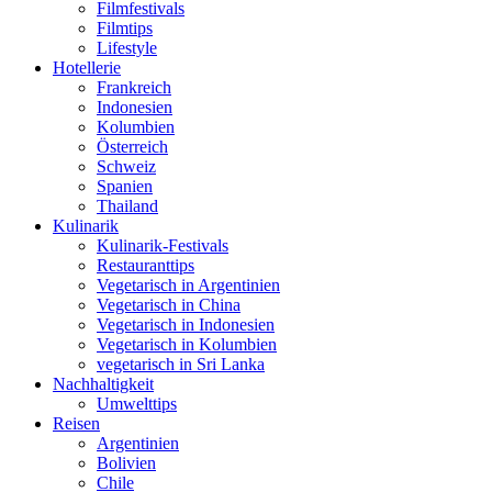
Filmfestivals
Filmtips
Lifestyle
Hotellerie
Frankreich
Indonesien
Kolumbien
Österreich
Schweiz
Spanien
Thailand
Kulinarik
Kulinarik-Festivals
Restauranttips
Vegetarisch in Argentinien
Vegetarisch in China
Vegetarisch in Indonesien
Vegetarisch in Kolumbien
vegetarisch in Sri Lanka
Nachhaltigkeit
Umwelttips
Reisen
Argentinien
Bolivien
Chile