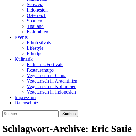
Schweiz
Indonesien
Österreich
Spanien
Thailand
Kolumbien
Events
Filmfestivals
Lifestyle
Filmtips
Kulinarik
Kulinarik-Festivals
Restauranttips
Vegetarisch in China
Vegetarisch in Argentinien
Vegetarisch in Kolumbien
Vegetarisch in Indonesien
Impressum
Datenschutz
Suchen
nach:
Schlagwort-Archive: Eric Satie