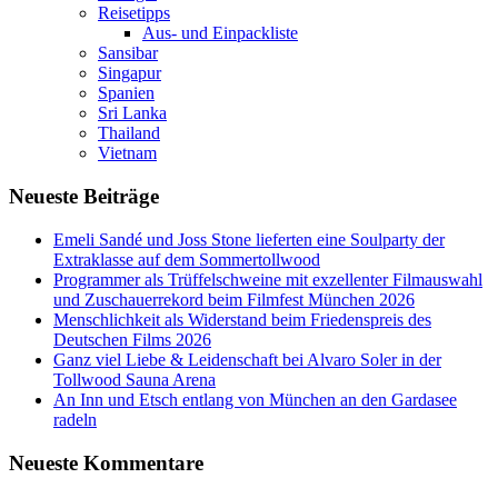
Reisetipps
Aus- und Einpackliste
Sansibar
Singapur
Spanien
Sri Lanka
Thailand
Vietnam
Neueste Beiträge
Emeli Sandé und Joss Stone lieferten eine Soulparty der
Extraklasse auf dem Sommertollwood
Programmer als Trüffelschweine mit exzellenter Filmauswahl
und Zuschauerrekord beim Filmfest München 2026
Menschlichkeit als Widerstand beim Friedenspreis des
Deutschen Films 2026
Ganz viel Liebe & Leidenschaft bei Alvaro Soler in der
Tollwood Sauna Arena
An Inn und Etsch entlang von München an den Gardasee
radeln
Neueste Kommentare