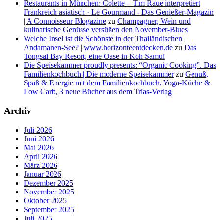
Restaurants in München: Colette – Tim Raue interpretiert
Frankreich asiatisch · Le Gourmand - Das Genießer-Magazin
| A Connoisseur Blogazine
zu
Champagner, Wein und
kulinarische Genüsse versüßen den November-Blues
Welche Insel ist die Schönste in der Thailändischen
Andamanen-See? | www.horizonteentdecken.de
zu
Das
Tongsai Bay Resort, eine Oase in Koh Samui
Die Speisekammer proudly presents: “Organic Cooking”. Das
Familienkochbuch | Die moderne Speisekammer
zu
Genuß,
Spaß & Energie mit dem Familienkochbuch, Yoga-Küche &
Low Carb, 3 neue Bücher aus dem Trias-Verlag
Archiv
Juli 2026
Juni 2026
Mai 2026
April 2026
März 2026
Januar 2026
Dezember 2025
November 2025
Oktober 2025
September 2025
Juli 2025