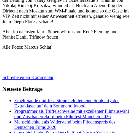
der Leitung von Valery Gergiev in Scheherazade´s Träume von
Nikolaj Rimskij-Korsakw, wunderbar! Noch am Abend flog der
Dirigent nach Moskau zum WM-Finale und konnte so die Gäste im
VIP-Zelt nicht mit seiner Anwesenheit erfreuen, genauso wenig wie
Juan Diego Flores, schade!
Aber im nächsten Jahr können wir uns auf René Fleming und
Pianist Daniil Trifinow freuen!
Alle Fotos: Marcus Schlaf
Schreibe einen Kommentar
Neueste Beiträge
Emeli Sandé und Joss Stone lieferten eine Soulparty der
Extraklasse auf dem Sommertollwood
Programmer als Trüffelschweine mit exzellenter Filmauswahl
und Zuschauerrekord beim Filmfest München 2026
Menschlichkeit als Widerstand beim Friedenspreis des
Deutschen Films 2026
Ganz viel Liebe & Leidenschaft bei Alvaro Soler in der