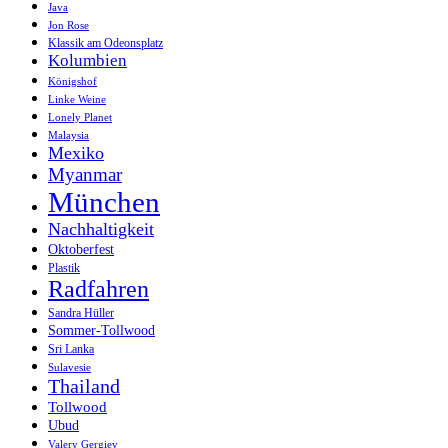
Java
Jon Rose
Klassik am Odeonsplatz
Kolumbien
Königshof
Linke Weine
Lonely Planet
Malaysia
Mexiko
Myanmar
München
Nachhaltigkeit
Oktoberfest
Plastik
Radfahren
Sandra Hüller
Sommer-Tollwood
Sri Lanka
Sulavesie
Thailand
Tollwood
Ubud
Valery Gergiev