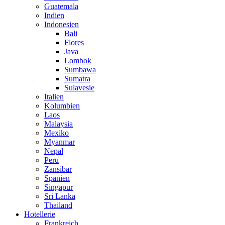
Guatemala
Indien
Indonesien
Bali
Flores
Java
Lombok
Sumbawa
Sumatra
Sulavesie
Italien
Kolumbien
Laos
Malaysia
Mexiko
Myanmar
Nepal
Peru
Zansibar
Spanien
Singapur
Sri Lanka
Thailand
Hotellerie
Frankreich