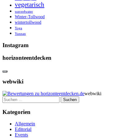
vegetarisch
waves4water
Winter-Tollwood
wintertollwood
Yoga
Yunnan
Instagram
horizonteentdecken
webwiki
webwiki
Suchen
nach:
Kategorien
Allgemein
Editorial
Events