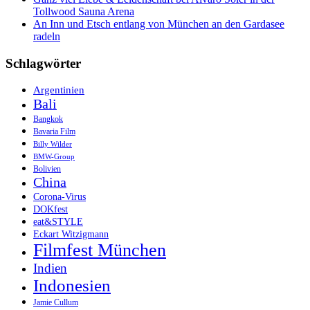
Tollwood Sauna Arena
An Inn und Etsch entlang von München an den Gardasee
radeln
Schlagwörter
Argentinien
Bali
Bangkok
Bavaria Film
Billy Wilder
BMW-Group
Bolivien
China
Corona-Virus
DOKfest
eat&STYLE
Eckart Witzigmann
Filmfest München
Indien
Indonesien
Jamie Cullum