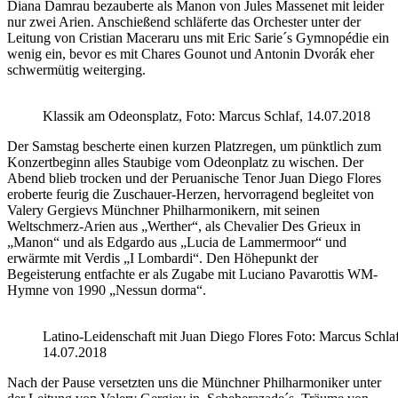
Diana Damrau bezauberte als Manon von Jules Massenet mit leider
nur zwei Arien. Anschießend schläferte das Orchester unter der
Leitung von Cristian Maceraru uns mit Eric Sarie´s Gymnopédie ein
wenig ein, bevor es mit Chares Gounot und Antonin Dvorák eher
schwermütig weiterging.
Klassik am Odeonsplatz, Foto: Marcus Schlaf, 14.07.2018
Der Samstag bescherte einen kurzen Platzregen, um pünktlich zum
Konzertbeginn alles Staubige vom Odeonplatz zu wischen. Der
Abend blieb trocken und der Peruanische Tenor Juan Diego Flores
eroberte feurig die Zuschauer-Herzen, hervorragend begleitet von
Valery Gergievs Münchner Philharmonikern, mit seinen
Weltschmerz-Arien aus „Werther“, als Chevalier Des Grieux in
„Manon“ und als Edgardo aus „Lucia de Lammermoor“ und
erwärmte mit Verdis „I Lombardi“. Den Höhepunkt der
Begeisterung entfachte er als Zugabe mit Luciano Pavarottis WM-
Hymne von 1990 „Nessun dorma“.
Latino-Leidenschaft mit Juan Diego Flores Foto: Marcus Schlaf
14.07.2018
Nach der Pause versetzten uns die Münchner Philharmoniker unter