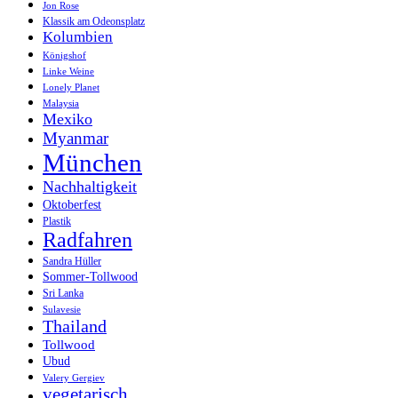
Jon Rose
Klassik am Odeonsplatz
Kolumbien
Königshof
Linke Weine
Lonely Planet
Malaysia
Mexiko
Myanmar
München
Nachhaltigkeit
Oktoberfest
Plastik
Radfahren
Sandra Hüller
Sommer-Tollwood
Sri Lanka
Sulavesie
Thailand
Tollwood
Ubud
Valery Gergiev
vegetarisch