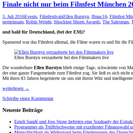
Finale nicht nur beim Filmfest München 2
3. Juli 2016
Events
,
Filmfestivals
Ellen Burstyn
,
ffmuc16
,
Filmfest M
gemeinsam
,
Robin Wright
,
Shocking Shorts Awards
,
The Salesman
,
und bald für Deutschland, (bei der EM)?
Spannend war das Filmfest allemal, die Filme waren es und für die Fi
Ellen Burstyn verzauberte bei den Filmmakers live
Die wunderbare
Ellen Burstyn
blieb einige Tage, schwärmte von Ma
der eine ganze Fangemeinde zum Filmfest zog. Sie ließ es sich nich
Mit ihren 83 Jahren begeisterte sie uns mit ihrem Witz und intellig
Finale
weiterlesen
→
nicht
Schreibe einen Kommentar
nur
beim
Neueste Beiträge
Filmfest
München
2016
Emeli Sandé und Joss Stone lieferten eine Soulparty der Extr
Programmer als Trüffelschweine mit exzellenter Filmauswahl
Menschlichkeit als Widerstand beim Friedenspreis des Deutsch