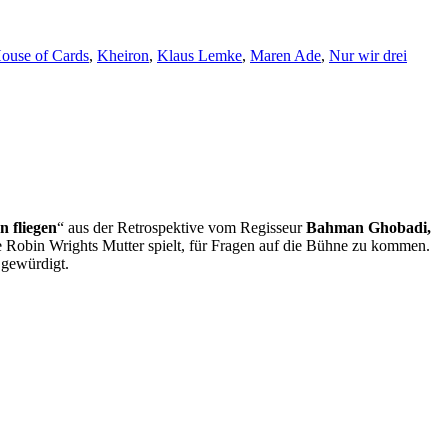
ouse of Cards
,
Kheiron
,
Klaus Lemke
,
Maren Ade
,
Nur wir drei
n fliegen
“ aus der Retrospektive vom Regisseur
Bahman Ghobadi,
e Robin Wrights Mutter spielt, für Fragen auf die Bühne zu kommen.
 gewürdigt.