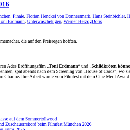
016
ünchen
,
Finale
,
Florian Henckel von Donnersmark
,
Hans Steinbichler
,
H
Toni Erdmann
,
Unterwäschelügen
,
Werner Herzog
Doris
lmemacher, die auf den Preisregen hofften.
ren Ades Eröffnungsfilm „
Toni Erdmann
“ und „
Schildkröten könne
t nehmen, spät abends nach dem Screening von „House of Cards“, wo si
entem Charme. Ihre Arbeit wurde vom Filmfest mit dem Cine Merit Award
aklasse auf dem Sommertollwood
 und Zuschauerrekord beim Filmfest München 2026
en Films 2026