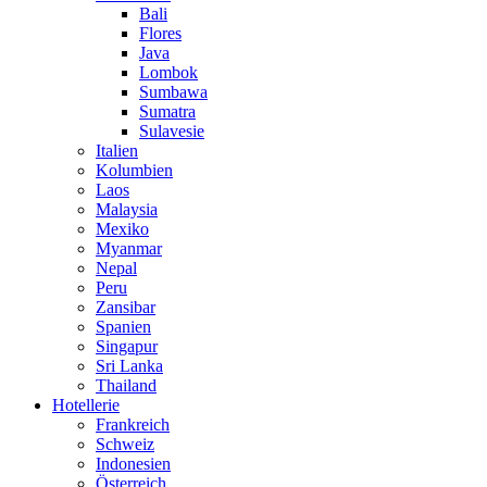
Bali
Flores
Java
Lombok
Sumbawa
Sumatra
Sulavesie
Italien
Kolumbien
Laos
Malaysia
Mexiko
Myanmar
Nepal
Peru
Zansibar
Spanien
Singapur
Sri Lanka
Thailand
Hotellerie
Frankreich
Schweiz
Indonesien
Österreich