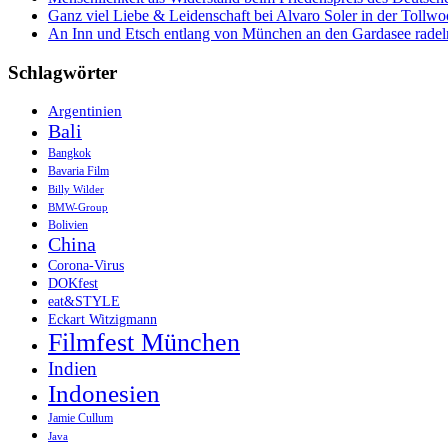
Ganz viel Liebe & Leidenschaft bei Alvaro Soler in der Tollw
An Inn und Etsch entlang von München an den Gardasee radel
Schlagwörter
Argentinien
Bali
Bangkok
Bavaria Film
Billy Wilder
BMW-Group
Bolivien
China
Corona-Virus
DOKfest
eat&STYLE
Eckart Witzigmann
Filmfest München
Indien
Indonesien
Jamie Cullum
Java