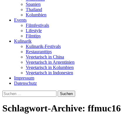
Spanien
Thailand
Kolumbien
Events
Filmfestivals
Lifestyle
Filmtips
Kulinarik
Kulinarik-Festivals
Restauranttips
Vegetarisch in China
Vegetarisch in Argentinien
Vegetarisch in Kolumbien
Vegetarisch in Indonesien
Impressum
Datenschutz
Suchen
nach:
Schlagwort-Archive: ffmuc16