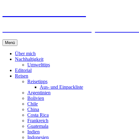
horizonteentdecken
Geschichten und Geheim-Tips über Nachhal
Springe
Menü
zum
Inhalt
Über mich
Nachhaltigkeit
Umwelttips
Editorial
Reisen
Reisetipps
Aus- und Einpackliste
Argentinien
Bolivien
Chile
China
Costa Rica
Frankreich
Guatemala
Indien
Indonesien