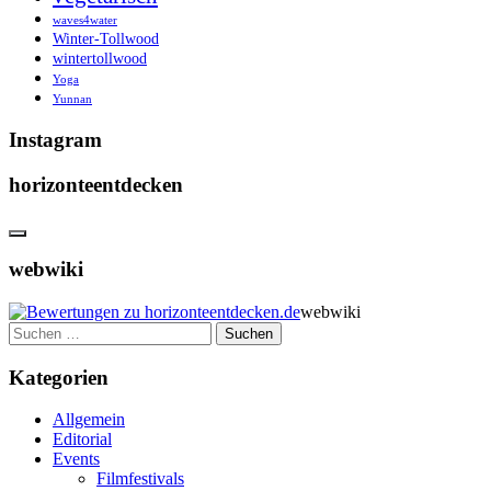
waves4water
Winter-Tollwood
wintertollwood
Yoga
Yunnan
Instagram
horizonteentdecken
webwiki
webwiki
Suchen
nach:
Kategorien
Allgemein
Editorial
Events
Filmfestivals