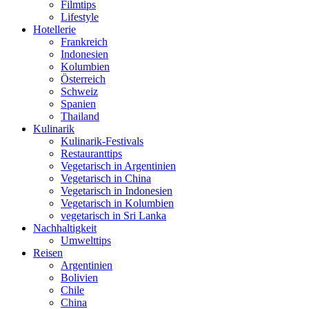
Filmtips
Lifestyle
Hotellerie
Frankreich
Indonesien
Kolumbien
Österreich
Schweiz
Spanien
Thailand
Kulinarik
Kulinarik-Festivals
Restauranttips
Vegetarisch in Argentinien
Vegetarisch in China
Vegetarisch in Indonesien
Vegetarisch in Kolumbien
vegetarisch in Sri Lanka
Nachhaltigkeit
Umwelttips
Reisen
Argentinien
Bolivien
Chile
China