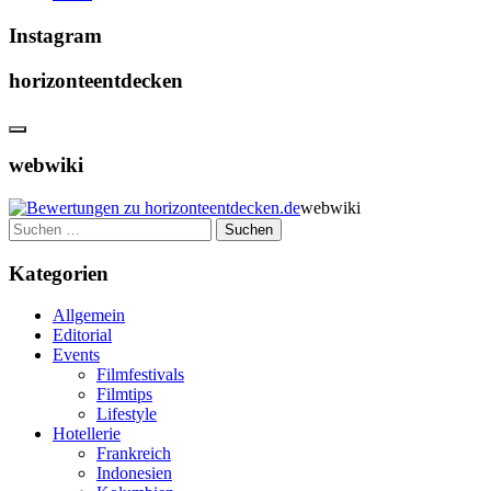
Instagram
horizonteentdecken
webwiki
webwiki
Suchen
nach:
Kategorien
Allgemein
Editorial
Events
Filmfestivals
Filmtips
Lifestyle
Hotellerie
Frankreich
Indonesien