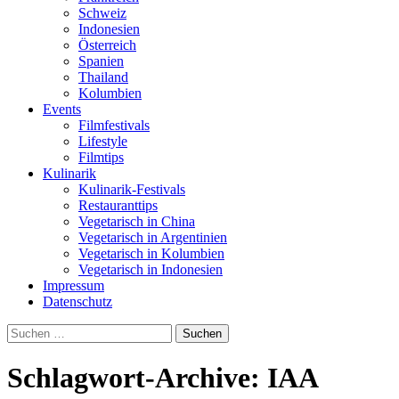
Schweiz
Indonesien
Österreich
Spanien
Thailand
Kolumbien
Events
Filmfestivals
Lifestyle
Filmtips
Kulinarik
Kulinarik-Festivals
Restauranttips
Vegetarisch in China
Vegetarisch in Argentinien
Vegetarisch in Kolumbien
Vegetarisch in Indonesien
Impressum
Datenschutz
Suchen
nach:
Schlagwort-Archive: IAA