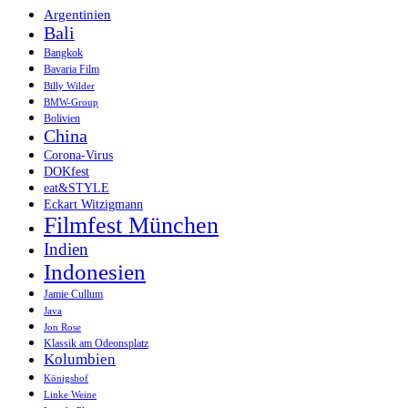
Argentinien
Bali
Bangkok
Bavaria Film
Billy Wilder
BMW-Group
Bolivien
China
Corona-Virus
DOKfest
eat&STYLE
Eckart Witzigmann
Filmfest München
Indien
Indonesien
Jamie Cullum
Java
Jon Rose
Klassik am Odeonsplatz
Kolumbien
Königshof
Linke Weine