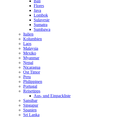
Bali
Flores
Java
Lombok
Sulavesie
Sumatra
Sumbawa
Italien
Kolumbien
Laos
Malaysia
Mexiko
Myanmar
Nepal
Nicaragua
Ost Timor
Peru
Philippinen
Portugal
Reisetipps
Aus- und Einpackliste
Sansibar
Singapur
Spanien
Sri Lanka