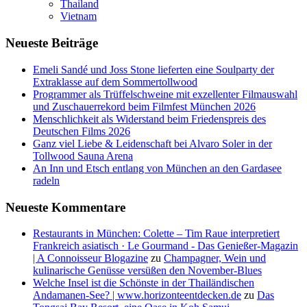
Thailand
Vietnam
Neueste Beiträge
Emeli Sandé und Joss Stone lieferten eine Soulparty der
Extraklasse auf dem Sommertollwood
Programmer als Trüffelschweine mit exzellenter Filmauswahl
und Zuschauerrekord beim Filmfest München 2026
Menschlichkeit als Widerstand beim Friedenspreis des
Deutschen Films 2026
Ganz viel Liebe & Leidenschaft bei Alvaro Soler in der
Tollwood Sauna Arena
An Inn und Etsch entlang von München an den Gardasee
radeln
Neueste Kommentare
Restaurants in München: Colette – Tim Raue interpretiert
Frankreich asiatisch · Le Gourmand - Das Genießer-Magazin
| A Connoisseur Blogazine
zu
Champagner, Wein und
kulinarische Genüsse versüßen den November-Blues
Welche Insel ist die Schönste in der Thailändischen
Andamanen-See? | www.horizonteentdecken.de
zu
Das