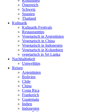
Kolumbien
Österreich
Schweiz
Spanien
Thailand
Kulinarik
Kulinarik-Festivals
Restauranttips
Vegetarisch in Argentinien
Vegetarisch in China
Vegetarisch in Indonesien
Vegetarisch in Kolumbien
vegetarisch in Sri Lanka
Nachhaltigkeit
Umwelttips
Reisen
Argentinien
Bolivien
Chile
China
Costa Rica
Frankreich
Guatemala
Indien
Indonesien