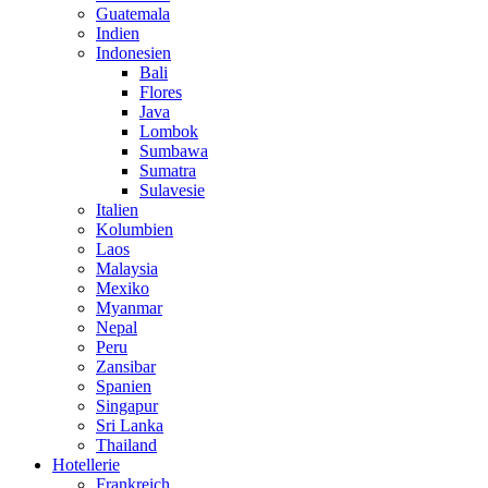
Guatemala
Indien
Indonesien
Bali
Flores
Java
Lombok
Sumbawa
Sumatra
Sulavesie
Italien
Kolumbien
Laos
Malaysia
Mexiko
Myanmar
Nepal
Peru
Zansibar
Spanien
Singapur
Sri Lanka
Thailand
Hotellerie
Frankreich