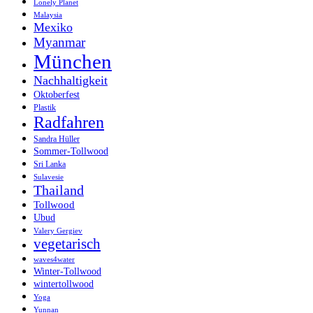
Lonely Planet
Malaysia
Mexiko
Myanmar
München
Nachhaltigkeit
Oktoberfest
Plastik
Radfahren
Sandra Hüller
Sommer-Tollwood
Sri Lanka
Sulavesie
Thailand
Tollwood
Ubud
Valery Gergiev
vegetarisch
waves4water
Winter-Tollwood
wintertollwood
Yoga
Yunnan