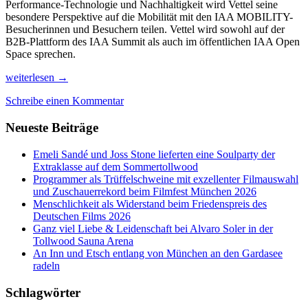
Performance-Technologie und Nachhaltigkeit wird Vettel seine
besondere Perspektive auf die Mobilität mit den IAA MOBILITY-
Besucherinnen und Besuchern teilen. Vettel wird sowohl auf der
B2B-Plattform des IAA Summit als auch im öffentlichen IAA Open
Space sprechen.
Formel-
weiterlesen
→
1-
Schreibe einen Kommentar
Weltmeister
Sebastian
Neueste Beiträge
Vettel
spricht
über
Emeli Sandé und Joss Stone lieferten eine Soulparty der
Klimaschutz
Extraklasse auf dem Sommertollwood
auf
Programmer als Trüffelschweine mit exzellenter Filmauswahl
der
und Zuschauerrekord beim Filmfest München 2026
IAA
Menschlichkeit als Widerstand beim Friedenspreis des
Deutschen Films 2026
Ganz viel Liebe & Leidenschaft bei Alvaro Soler in der
Tollwood Sauna Arena
An Inn und Etsch entlang von München an den Gardasee
radeln
Schlagwörter