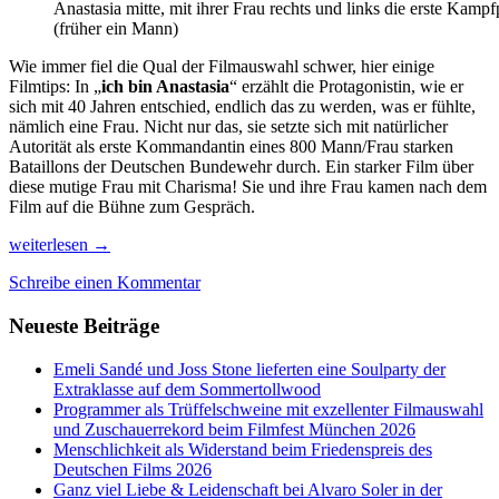
Anastasia mitte, mit ihrer Frau rechts und links die erste Kampf
(früher ein Mann)
Wie immer fiel die Qual der Filmauswahl schwer, hier einige
Filmtips: In „
ich bin Anastasia
“ erzählt die Protagonistin, wie er
sich mit 40 Jahren entschied, endlich das zu werden, was er fühlte,
nämlich eine Frau. Nicht nur das, sie setzte sich mit natürlicher
Autorität als erste Kommandantin eines 800 Mann/Frau starken
Bataillons der Deutschen Bundewehr durch. Ein starker Film über
diese mutige Frau mit Charisma! Sie und ihre Frau kamen nach dem
Film auf die Bühne zum Gespräch.
Zuschaueransturm
weiterlesen
→
auf
Schreibe einen Kommentar
die
DOKfest-
Neueste Beiträge
Kinos!
Emeli Sandé und Joss Stone lieferten eine Soulparty der
Extraklasse auf dem Sommertollwood
Programmer als Trüffelschweine mit exzellenter Filmauswahl
und Zuschauerrekord beim Filmfest München 2026
Menschlichkeit als Widerstand beim Friedenspreis des
Deutschen Films 2026
Ganz viel Liebe & Leidenschaft bei Alvaro Soler in der