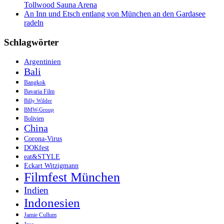
Tollwood Sauna Arena
An Inn und Etsch entlang von München an den Gardasee
radeln
Schlagwörter
Argentinien
Bali
Bangkok
Bavaria Film
Billy Wilder
BMW-Group
Bolivien
China
Corona-Virus
DOKfest
eat&STYLE
Eckart Witzigmann
Filmfest München
Indien
Indonesien
Jamie Cullum