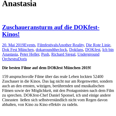
Anastasia
Zuschaueransturm auf die DOKfest-
Kinos!
20. Mai 2019
Events
,
Filmfestivals
Another Reality
,
Die Rote Linie
,
Dok Fest München
,
dokaroundtheclock
,
Dokfans
,
DOKfest
,
Ich bin
Anastasia
,
Peter Heller
,
Push
,
Richard Siegal
,
Underground
Orchestra
Doris
Die besten Filme auf dem DOKfest München 2019!
159 anspruchsvolle Filme über das reale Leben lockten 52400
Zuschauer in die Kinos. Das lag nicht nur am Regenwetter, sondern
auch an den ernsten, witzigen, berührenden und musikalischen
Filmen sowie der Möglichkeit, mit den Protagonisten nach dem Film
zu sprechen. DOKfest-Chef Daniel Sponsel, ich und einige andere
Cineasten ließen sich selbstverständlich nicht vom Regen davon
abhalten, von Kino zu Kino effektiv zu radeln.