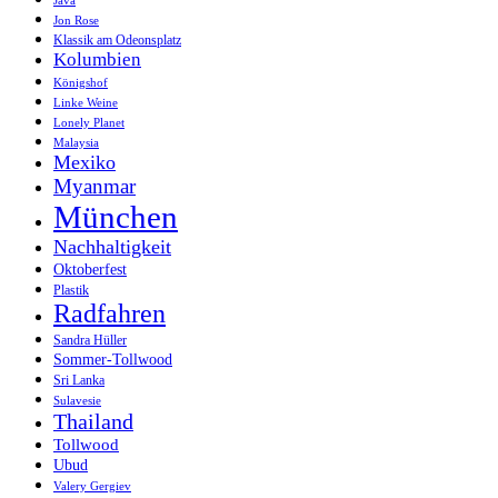
Java
Jon Rose
Klassik am Odeonsplatz
Kolumbien
Königshof
Linke Weine
Lonely Planet
Malaysia
Mexiko
Myanmar
München
Nachhaltigkeit
Oktoberfest
Plastik
Radfahren
Sandra Hüller
Sommer-Tollwood
Sri Lanka
Sulavesie
Thailand
Tollwood
Ubud
Valery Gergiev