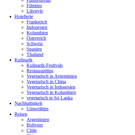
Filmfestivals
Filmtips
Lifestyle
Hotellerie
Frankreich
Indonesien
Kolumbien
Österreich
Schweiz
Spanien
Thailand
Kulinarik
Kulinarik-Festivals
Restauranttips
Vegetarisch in Argentinien
Vegetarisch in China
Vegetarisch in Indonesien
Vegetarisch in Kolumbien
vegetarisch in Sri Lanka
Nachhaltigkeit
Umwelttips
Reisen
Argentinien
Bolivien
Chile