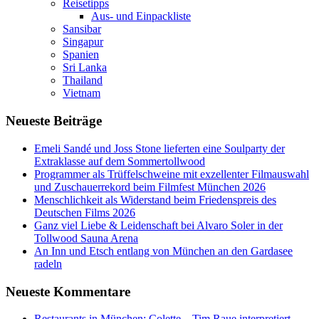
Reisetipps
Aus- und Einpackliste
Sansibar
Singapur
Spanien
Sri Lanka
Thailand
Vietnam
Neueste Beiträge
Emeli Sandé und Joss Stone lieferten eine Soulparty der
Extraklasse auf dem Sommertollwood
Programmer als Trüffelschweine mit exzellenter Filmauswahl
und Zuschauerrekord beim Filmfest München 2026
Menschlichkeit als Widerstand beim Friedenspreis des
Deutschen Films 2026
Ganz viel Liebe & Leidenschaft bei Alvaro Soler in der
Tollwood Sauna Arena
An Inn und Etsch entlang von München an den Gardasee
radeln
Neueste Kommentare
Restaurants in München: Colette – Tim Raue interpretiert