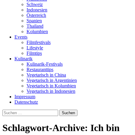
Schweiz
Indonesien
Österreich
Spanien
Thailand
Kolumbien
Events
Filmfestivals
Lifestyle
Filmtips
Kulinarik
Kulinarik-Festivals
Restauranttips
Vegetarisch in China
Vegetarisch in Argentinien
Vegetarisch in Kolumbien
Vegetarisch in Indonesien
Impressum
Datenschutz
Suchen
nach:
Schlagwort-Archive: Ich bin