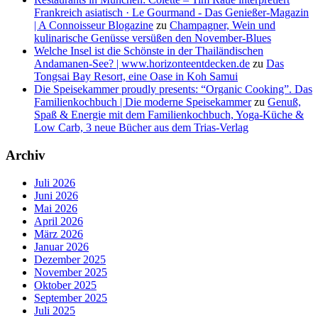
Frankreich asiatisch · Le Gourmand - Das Genießer-Magazin
| A Connoisseur Blogazine
zu
Champagner, Wein und
kulinarische Genüsse versüßen den November-Blues
Welche Insel ist die Schönste in der Thailändischen
Andamanen-See? | www.horizonteentdecken.de
zu
Das
Tongsai Bay Resort, eine Oase in Koh Samui
Die Speisekammer proudly presents: “Organic Cooking”. Das
Familienkochbuch | Die moderne Speisekammer
zu
Genuß,
Spaß & Energie mit dem Familienkochbuch, Yoga-Küche &
Low Carb, 3 neue Bücher aus dem Trias-Verlag
Archiv
Juli 2026
Juni 2026
Mai 2026
April 2026
März 2026
Januar 2026
Dezember 2025
November 2025
Oktober 2025
September 2025
Juli 2025