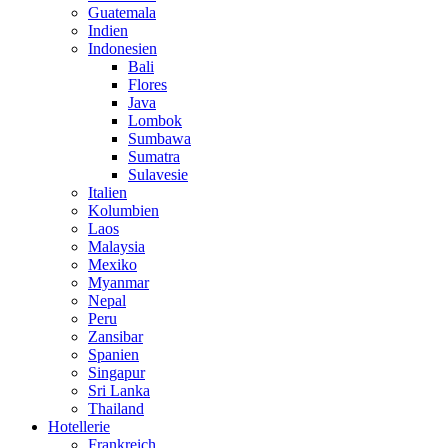
Guatemala
Indien
Indonesien
Bali
Flores
Java
Lombok
Sumbawa
Sumatra
Sulavesie
Italien
Kolumbien
Laos
Malaysia
Mexiko
Myanmar
Nepal
Peru
Zansibar
Spanien
Singapur
Sri Lanka
Thailand
Hotellerie
Frankreich