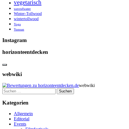
vegetarisch
waves4water
Winter-Tollwood
wintertollwood
Yoga
Yunnan
Instagram
horizonteentdecken
webwiki
webwiki
Suchen
nach:
Kategorien
Allgemein
Editorial
Events