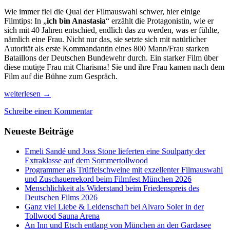
Wie immer fiel die Qual der Filmauswahl schwer, hier einige
Filmtips: In „
ich bin Anastasia
“ erzählt die Protagonistin, wie er
sich mit 40 Jahren entschied, endlich das zu werden, was er fühlte,
nämlich eine Frau. Nicht nur das, sie setzte sich mit natürlicher
Autorität als erste Kommandantin eines 800 Mann/Frau starken
Bataillons der Deutschen Bundewehr durch. Ein starker Film über
diese mutige Frau mit Charisma! Sie und ihre Frau kamen nach dem
Film auf die Bühne zum Gespräch.
Zuschaueransturm
weiterlesen
→
auf
Schreibe einen Kommentar
die
DOKfest-
Neueste Beiträge
Kinos!
Emeli Sandé und Joss Stone lieferten eine Soulparty der
Extraklasse auf dem Sommertollwood
Programmer als Trüffelschweine mit exzellenter Filmauswahl
und Zuschauerrekord beim Filmfest München 2026
Menschlichkeit als Widerstand beim Friedenspreis des
Deutschen Films 2026
Ganz viel Liebe & Leidenschaft bei Alvaro Soler in der
Tollwood Sauna Arena
An Inn und Etsch entlang von München an den Gardasee