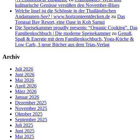
kulinarische Genüsse versüßen den November-Blues
Welche Insel ist die Schönste in der Thailändischen
Andamanen-See? | www.horizonteentdecken.de
zu
Das
Tongsai Bay Resort, eine Oase in Koh Samui
Die Speisekammer proudly presents: “Organic Cooking”. Das
Familienkochbuch | Die moderne Speisekammer
zu
Genuß,
Spaß & Energie mit dem Familienkochbuch, Yoga-Küche &
Low Carb, 3 neue Bücher aus dem Trias-Verlag
Archiv
Juli 2026
Juni 2026
Mai 2026
April 2026
März 2026
Januar 2026
Dezember 2025
November 2025
Oktober 2025
September 2025
Juli 2025
Juni 2025
Mai 2025