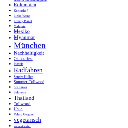
Kolumbien
Königshof
Linke Weine
Lonely Planet
Malaysia
Mexiko
Myanmar
München
Nachhaltigkeit
Oktoberfest
Plastik
Radfahren
Sandra Hüller
Sommer-Tollwood
Sri Lanka
Sulavesie
Thailand
Tollwood
Ubud
Valery Gergiev
vegetarisch
waves4water