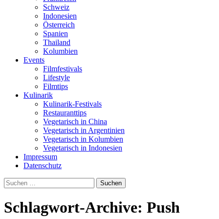
Schweiz
Indonesien
Österreich
Spanien
Thailand
Kolumbien
Events
Filmfestivals
Lifestyle
Filmtips
Kulinarik
Kulinarik-Festivals
Restauranttips
Vegetarisch in China
Vegetarisch in Argentinien
Vegetarisch in Kolumbien
Vegetarisch in Indonesien
Impressum
Datenschutz
Suchen
nach:
Schlagwort-Archive: Push