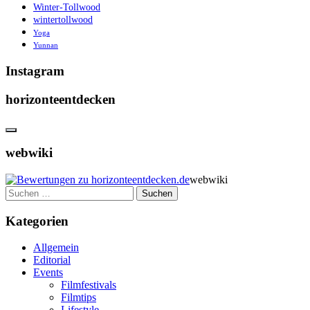
Winter-Tollwood
wintertollwood
Yoga
Yunnan
Instagram
horizonteentdecken
webwiki
webwiki
Suchen
nach:
Kategorien
Allgemein
Editorial
Events
Filmfestivals
Filmtips
Lifestyle