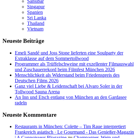
Sansibar
Singapur
Spanien
Sri Lanka
Thailand
Vietnam
Neueste Beiträge
Emeli Sandé und Joss Stone lieferten eine Soulparty der
Extraklasse auf dem Sommertollwood
Programmer als Trüffelschweine mit exzellenter Filmauswahl
und Zuschauerrekord beim Filmfest München 2026
Menschlichkeit als Widerstand beim Friedenspreis des
Deutschen Films 2026
Ganz viel Liebe & Leidenschaft bei Alvaro Soler in der
Tollwood Sauna Arena
An Inn und Etsch entlang von München an den Gardasee
radeln
Neueste Kommentare
Restaurants in München: Colette – Tim Raue interpretiert
Frankreich asiatisch · Le Gourmand - Das Genießer-Magazin
| A Connoisseur Blogazine
zu
Champagner, Wein und