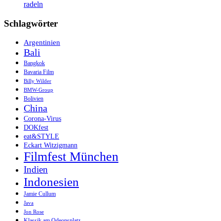
radeln
Schlagwörter
Argentinien
Bali
Bangkok
Bavaria Film
Billy Wilder
BMW-Group
Bolivien
China
Corona-Virus
DOKfest
eat&STYLE
Eckart Witzigmann
Filmfest München
Indien
Indonesien
Jamie Cullum
Java
Jon Rose
Klassik am Odeonsplatz