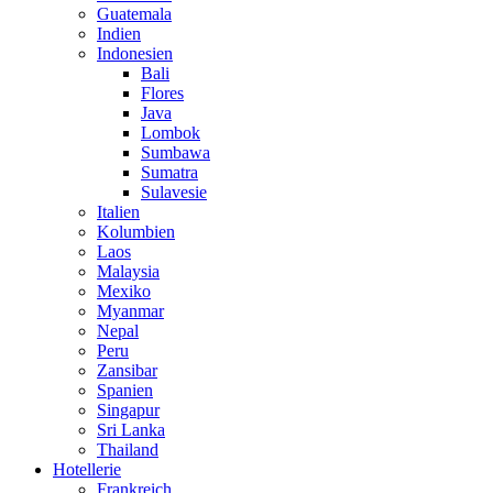
Guatemala
Indien
Indonesien
Bali
Flores
Java
Lombok
Sumbawa
Sumatra
Sulavesie
Italien
Kolumbien
Laos
Malaysia
Mexiko
Myanmar
Nepal
Peru
Zansibar
Spanien
Singapur
Sri Lanka
Thailand
Hotellerie
Frankreich