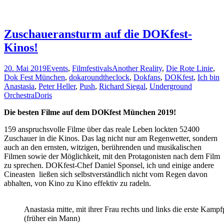
Zuschaueransturm auf die DOKfest-
Kinos!
20. Mai 2019
Events
,
Filmfestivals
Another Reality
,
Die Rote Linie
,
Dok Fest München
,
dokaroundtheclock
,
Dokfans
,
DOKfest
,
Ich bin
Anastasia
,
Peter Heller
,
Push
,
Richard Siegal
,
Underground
Orchestra
Doris
Die besten Filme auf dem DOKfest München 2019!
159 anspruchsvolle Filme über das reale Leben lockten 52400
Zuschauer in die Kinos. Das lag nicht nur am Regenwetter, sondern
auch an den ernsten, witzigen, berührenden und musikalischen
Filmen sowie der Möglichkeit, mit den Protagonisten nach dem Film
zu sprechen. DOKfest-Chef Daniel Sponsel, ich und einige andere
Cineasten ließen sich selbstverständlich nicht vom Regen davon
abhalten, von Kino zu Kino effektiv zu radeln.
Anastasia mitte, mit ihrer Frau rechts und links die erste Kampf
(früher ein Mann)