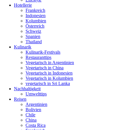
Hotellerie
Frankreich
Indonesien
Kolumbien
Österreich
Schweiz
Spanien
Thailand
Kulinarik
Kulinarik-Festivals
Restauranttips
Vegetarisch in Argentinien
Vegetarisch in China
Vegetarisch in Indonesien
Vegetarisch in Kolumbien
vegetarisch in Sri Lanka
Nachhaltigkeit
Umwelttips
Reisen
Argentinien
Bolivien
Chile
China
Costa Rica