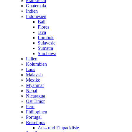
Frankreich
Guatemala
Indien
Indonesien
Bali
Flores
Java
Lombok
Sulavesie
Sumatra
Sumbawa
Italien
Kolumbien
Laos
Malaysia
Mexiko
Myanmar
Nepal
Nicaragua
Ost Timor
Peru
Philippinen
Portugal
Reisetipps
Aus- und Einpackliste