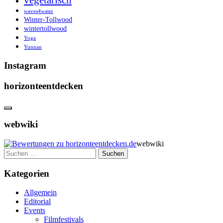
vegetarisch
waves4water
Winter-Tollwood
wintertollwood
Yoga
Yunnan
Instagram
horizonteentdecken
webwiki
webwiki
Suchen
nach:
Kategorien
Allgemein
Editorial
Events
Filmfestivals