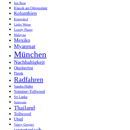
Jon Rose
Klassik am Odeonsplatz
Kolumbien
Königshof
Linke Weine
Lonely Planet
Malaysia
Mexiko
Myanmar
München
Nachhaltigkeit
Oktoberfest
Plastik
Radfahren
Sandra Hüller
Sommer-Tollwood
Sri Lanka
Sulavesie
Thailand
Tollwood
Ubud
Valery Gergiev