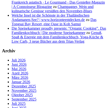
Frankreich asiatisch · Le Gourmand - Das Genießer-Magazin
| A Connoisseur Blogazine
zu
Champagner, Wein und
kulinarische Genüsse versüßen den November-Blues
Welche Insel ist die Schönste in der Thailändischen
Andamanen-See? | www.horizonteentdecken.de
zu
Das
Tongsai Bay Resort, eine Oase in Koh Samui
Die Speisekammer proudly presents: “Organic Cooking”. Das
Familienkochbuch | Die moderne Speisekammer
zu
Genuß,
Spaß & Energie mit dem Familienkochbuch, Yoga-Küche &
Low Carb, 3 neue Bücher aus dem Trias-Verlag
Archiv
Juli 2026
Juni 2026
Mai 2026
April 2026
März 2026
Januar 2026
Dezember 2025
November 2025
Oktober 2025
September 2025
Juli 2025
Juni 2025