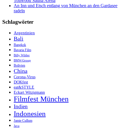
Tollwood Sauna Arena
An Inn und Etsch entlang von München an den Gardasee
radeln
Schlagwörter
Argentinien
Bali
Bangkok
Bavaria Film
Billy Wilder
BMW-Group
Bolivien
China
Corona-Virus
DOKfest
eat&STYLE
Eckart Witzigmann
Filmfest München
Indien
Indonesien
Jamie Cullum
Java