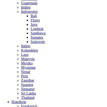
Guatemala
Indien
Indonesien
Bali
Flores
Java
Lombok
Sumbawa
Sumatra
Sulavesie
Italien
Kolumbien
Laos
Malaysia
Mexiko
Myanmar
Nepal
Peru
Zansibar
Spanien
Singapur
Sri Lanka
Thailand
Hotellerie
Frankreich