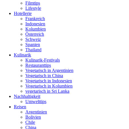
Filmtips
Lifestyle
Hotellerie
Frankreich
Indonesien
Kolumbien
Österreich
Schweiz
Spanien
Thailand
Kulinarik
Kulinarik-Festivals
Restauranttips
Vegetarisch in Argentinien
Vegetarisch in China
Vegetarisch in Indonesien
Vegetarisch in Kolumbien
vegetarisch in Sri Lanka
Nachhaltigkeit
Umwelttips
Reisen
Argentinien
Bolivien
Chile
China