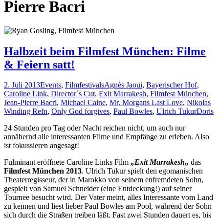
Pierre Bacri
Halbzeit beim Filmfest München: Filme
& Feiern satt!
2. Juli 2013
Events
,
Filmfestivals
Agnès Jaoui
,
Bayerischer Hof
,
Caroline Link
,
Director´s Cut
,
Exit Marrakesh
,
Filmfest München
,
Jean-Pierre Bacri
,
Michael Caine
,
Mr. Morgans Last Love
,
Nikolas
Winding Refn
,
Only God forgives
,
Paul Bowles
,
Ulrich Tukur
Doris
24 Stunden pro Tag oder Nacht reichen nicht, um auch nur
annähernd alle interessanten Filme und Empfänge zu erleben. Also
ist fokussieren angesagt!
Fulminant eröffnete Caroline Links Film
„Exit Marrakesh
„
das
Filmfest München 2013
. Ulrich Tukur spielt den egomanischen
Theaterregisseur, der in Marokko von seinem enfremdeten Sohn,
gespielt von Samuel Schneider (eine Entdeckung!) auf seiner
Tournee besucht wird. Der Vater meint, alles Interessante vom Land
zu kennen und liest lieber Paul Bowles am Pool, während der Sohn
sich durch die Straßen treiben läßt. Fast zwei Stunden dauert es, bis