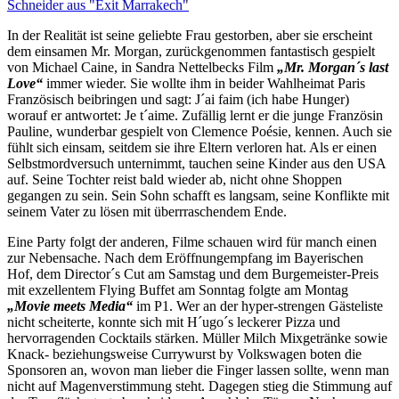
In der Realität ist seine geliebte Frau gestorben, aber sie erscheint
dem einsamen Mr. Morgan, zurückgenommen fantastisch gespielt
von Michael Caine, in Sandra Nettelbecks Film
„Mr. Morgan´s last
Love“
immer wieder. Sie wollte ihm in beider Wahlheimat Paris
Französisch beibringen und sagt: J´ai faim (ich habe Hunger)
worauf er antwortet: Je t´aime. Zufällig lernt er die junge Französin
Pauline, wunderbar gespielt von Clemence Poésie, kennen. Auch sie
fühlt sich einsam, seitdem sie ihre Eltern verloren hat. Als er einen
Selbstmordversuch unternimmt, tauchen seine Kinder aus den USA
auf. Seine Tochter reist bald wieder ab, nicht ohne Shoppen
gegangen zu sein. Sein Sohn schafft es langsam, seine Konflikte mit
seinem Vater zu lösen mit überrraschendem Ende.
Eine Party folgt der anderen, Filme schauen wird für manch einen
zur Nebensache. Nach dem Eröffnungempfang im Bayerischen
Hof, dem Director´s Cut am Samstag und dem Burgemeister-Preis
mit exzellentem Flying Buffet am Sonntag folgte am Montag
„Movie meets Media“
im P1. Wer an der hyper-strengen Gästeliste
nicht scheiterte, konnte sich mit H´ugo´s leckerer Pizza und
hervorragenden Cocktails stärken. Müller Milch Mixgetränke sowie
Knack- beziehungsweise Currywurst by Volkswagen boten die
Sponsoren an, wovon man lieber die Finger lassen sollte, wenn man
nicht auf Magenverstimmung steht. Dagegen stieg die Stimmung auf