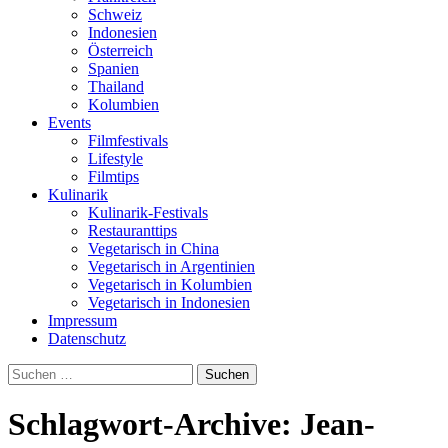
Schweiz
Indonesien
Österreich
Spanien
Thailand
Kolumbien
Events
Filmfestivals
Lifestyle
Filmtips
Kulinarik
Kulinarik-Festivals
Restauranttips
Vegetarisch in China
Vegetarisch in Argentinien
Vegetarisch in Kolumbien
Vegetarisch in Indonesien
Impressum
Datenschutz
Suchen
nach:
Schlagwort-Archive: Jean-