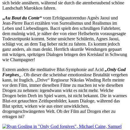
sich beide annähern, während sie durch die atemberaubend schöne
Landschaft Marokkos fahren.
„
Au Bout du Conte“
vom Erfolgsautorenduo Agnès Jaoui und
Jean-Pierre Bacri erzählen von Surrealismus und Realismus im
Leben und Liebesdingen. Bacri spielt den schrulligen Fahrlehrer,
dem mulmig wird, je näher der von einer Hellseherin vorausgesagte
Todeszeitpunkt kommt. Seine unsichere Schülerin, Agnes Jaoui,
schlägt vor, an dem Tag lieber nicht zu fahren. Es kommt jedoch
ganz anders, als man denkt. Herrlich skurrile Wendungen gepaart
mit witzigen, spritzigen Dialogen bringen den Kreislauf in Schwung
wie Champagner!
Extrem anders die meditative Blut-Symphonie auf Acid
„Only God
Forgives
„
. Ob dieser die scheinbar emotionslose Brutalität vergeben
kann, ist fraglich. „Drive“ Regisseur Nikolas Winding Refn meinte
vor dem Film, immer dieselben Filme zu machen ist wie dieselben
Drogen zu nehmen: irgendwann wirkt es nicht mehr. Welche
Drogen beim Dreh im Spiel waren, ist nicht bekannt. Die in warmes
Blut-rot getauchten Zeitlupenbilder, kaum Dialoge, während das
Blut spritzt, wirken wie aus einer unwirklichen,
drogengeschwängerten Welt. Ob der Film auf Drogen eher zu
ertragen ist?