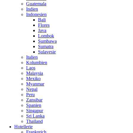
Guatemala
Indien
Indonesien
Bali
Flores
Java
Lombok
Sumbawa
Sumatra
Sulavesie
Italien
Kolumbien
Laos
Malaysia
Mexiko
Myanmar
Nepal
Peru
Zansibar
Spanien
Singapur
Sri Lanka
Thailand
Hotellerie
Frankreich