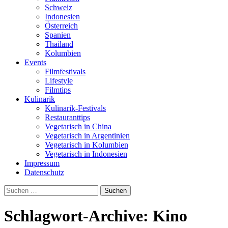
Schweiz
Indonesien
Österreich
Spanien
Thailand
Kolumbien
Events
Filmfestivals
Lifestyle
Filmtips
Kulinarik
Kulinarik-Festivals
Restauranttips
Vegetarisch in China
Vegetarisch in Argentinien
Vegetarisch in Kolumbien
Vegetarisch in Indonesien
Impressum
Datenschutz
Suchen
nach:
Schlagwort-Archive: Kino