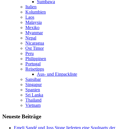
Sumbawa
Italien
Kolumbien
Laos
Malaysia
Mexiko
Myanmar
Nepal
Nicaragua
Ost Timor
Peru
Philippinen
Portugal
Reisetipps
Aus- und Einpackliste
Sansibar
Singapur
Spanien
Sri Lanka
Thailand
Vietnam
Neueste Beiträge
Emeli Sandé und Joss Stone lieferten eine Soulparty der