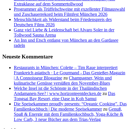
Extraklasse auf dem Sommertollwood
Programmer als Trüffelschweine mit exzellenter Filmauswahl
und Zuschauerrekord beim Filmfest München 2026
Menschlichkeit als Widerstand beim Friedenspreis des
Deutschen Films 2026
Ganz viel Liebe & Leidenschaft bei Alvaro Soler in der
Tollwood Sauna Arena
An Inn und Etsch entlang von München an den Gardasee
radeln
Neueste Kommentare
Restaurants in München: Colette – Tim Raue interpretiert
Frankreich asiatisch · Le Gourmand - Das Genießer-Magazin
| A Connoisseur Blogazine
zu
Champagner, Wein und
kulinarische Genüsse versüßen den November-Blues
Welche Insel ist die Schönste in der Thailändischen
Andamanen-See? | www.horizonteentdecken.de
zu
Das
Tongsai Bay Resort, eine Oase in Koh Samui
Die Speisekammer proudly presents: “Organic Cooking”. Das
Familienkochbuch | Die moderne Speisekammer
zu
Genuß,
Spaß & Energie mit dem Familienkochbuch, Yoga-Küche &
Low Carb, 3 neue Bücher aus dem Trias-Verlag