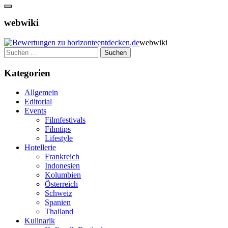
webwiki
webwiki
Suchen
nach:
Kategorien
Allgemein
Editorial
Events
Filmfestivals
Filmtips
Lifestyle
Hotellerie
Frankreich
Indonesien
Kolumbien
Österreich
Schweiz
Spanien
Thailand
Kulinarik