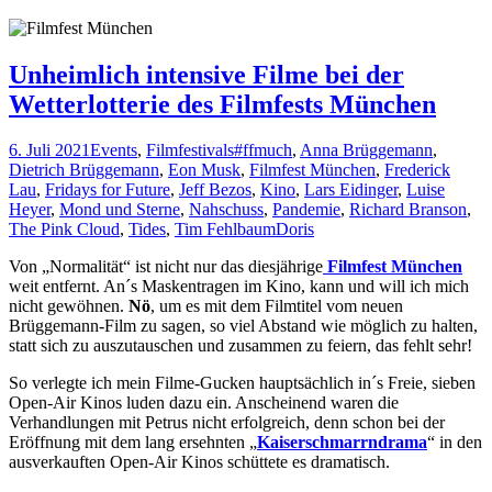
Unheimlich intensive Filme bei der
Wetterlotterie des Filmfests München
6. Juli 2021
Events
,
Filmfestivals
#ffmuch
,
Anna Brüggemann
,
Dietrich Brüggemann
,
Eon Musk
,
Filmfest München
,
Frederick
Lau
,
Fridays for Future
,
Jeff Bezos
,
Kino
,
Lars Eidinger
,
Luise
Heyer
,
Mond und Sterne
,
Nahschuss
,
Pandemie
,
Richard Branson
,
The Pink Cloud
,
Tides
,
Tim Fehlbaum
Doris
Von „Normalität“ ist nicht nur das diesjährige
Filmfest München
weit entfernt. An´s Maskentragen im Kino, kann und will ich mich
nicht gewöhnen.
Nö
, um es mit dem Filmtitel vom neuen
Brüggemann-Film zu sagen, so viel Abstand wie möglich zu halten,
statt sich zu auszutauschen und zusammen zu feiern, das fehlt sehr!
So verlegte ich mein Filme-Gucken hauptsächlich in´s Freie, sieben
Open-Air Kinos luden dazu ein. Anscheinend waren die
Verhandlungen mit Petrus nicht erfolgreich, denn schon bei der
Eröffnung mit dem lang ersehnten „
Kaiserschmarrndrama
“ in den
ausverkauften Open-Air Kinos schüttete es dramatisch.