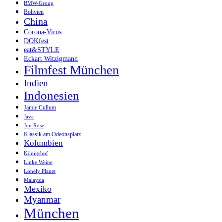
BMW-Group
Bolivien
China
Corona-Virus
DOKfest
eat&STYLE
Eckart Witzigmann
Filmfest München
Indien
Indonesien
Jamie Cullum
Java
Jon Rose
Klassik am Odeonsplatz
Kolumbien
Königshof
Linke Weine
Lonely Planet
Malaysia
Mexiko
Myanmar
München