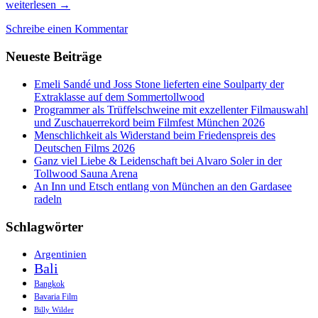
Unheimlich
weiterlesen
→
intensive
Schreibe einen Kommentar
Filme
bei
Neueste Beiträge
der
Wetterlotterie
des
Emeli Sandé und Joss Stone lieferten eine Soulparty der
Filmfests
Extraklasse auf dem Sommertollwood
München
Programmer als Trüffelschweine mit exzellenter Filmauswahl
und Zuschauerrekord beim Filmfest München 2026
Menschlichkeit als Widerstand beim Friedenspreis des
Deutschen Films 2026
Ganz viel Liebe & Leidenschaft bei Alvaro Soler in der
Tollwood Sauna Arena
An Inn und Etsch entlang von München an den Gardasee
radeln
Schlagwörter
Argentinien
Bali
Bangkok
Bavaria Film
Billy Wilder