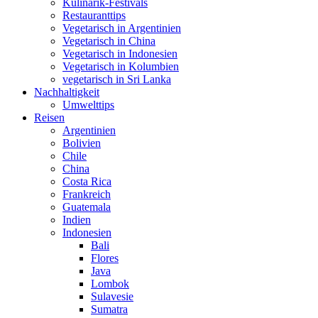
Kulinarik-Festivals
Restauranttips
Vegetarisch in Argentinien
Vegetarisch in China
Vegetarisch in Indonesien
Vegetarisch in Kolumbien
vegetarisch in Sri Lanka
Nachhaltigkeit
Umwelttips
Reisen
Argentinien
Bolivien
Chile
China
Costa Rica
Frankreich
Guatemala
Indien
Indonesien
Bali
Flores
Java
Lombok
Sulavesie
Sumatra