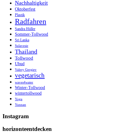
Nachhaltigkeit
Oktoberfest
Plastik
Radfahren
Sandra Hüller
Sommer-Tollwood
Sri Lanka
Sulavesie
Thailand
Tollwood
Ubud
Valery Gergiev
vegetarisch
waves4water
Winter-Tollwood
wintertollwood
Yoga
Yunnan
Instagram
horizonteentdecken