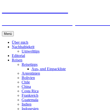
horizonteentdecken
Geschichten und Geheim-Tips über Nachhal
Springe
Menü
zum
Inhalt
Über mich
Nachhaltigkeit
Umwelttips
Editorial
Reisen
Reisetipps
Aus- und Einpackliste
Argentinien
Bolivien
Chile
China
Costa Rica
Frankreich
Guatemala
Indien
Indonesien