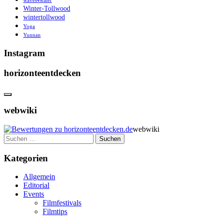
waves4water
Winter-Tollwood
wintertollwood
Yoga
Yunnan
Instagram
horizonteentdecken
webwiki
webwiki
Suchen
nach:
Kategorien
Allgemein
Editorial
Events
Filmfestivals
Filmtips