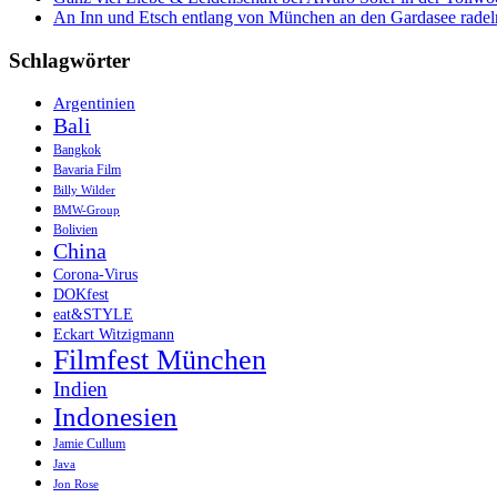
An Inn und Etsch entlang von München an den Gardasee radel
Schlagwörter
Argentinien
Bali
Bangkok
Bavaria Film
Billy Wilder
BMW-Group
Bolivien
China
Corona-Virus
DOKfest
eat&STYLE
Eckart Witzigmann
Filmfest München
Indien
Indonesien
Jamie Cullum
Java
Jon Rose