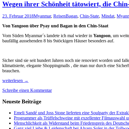
Wegen ihrer Schönheit tätowiert, die Ch
23. Februar 2018
Myanmar
,
Reisen
Bagan
,
Chin-State
,
Mindat
,
Myanm
Von Yangoon über Pyay und Bagan in den Chin-Staat
Vom Süden Myanmar´s landete ich mal wieder in
Yangoon
, um weit
baufällig aussehenden 8 bis 9stöckigen Häuser besonders auf.
Sicher sind sie seit hundert Jahren noch nie renoviert worden und fa
klimatisierte, elegante Shoppingmalls , die man nur durch eine Siche
brauchen.
Wegen
weiterlesen
→
ihrer
Schreibe einen Kommentar
Schönheit
tätowiert,
Neueste Beiträge
die
Chin-
Frauen
Emeli Sandé und Joss Stone lieferten eine Soulparty der Extr
im
Programmer als Trüffelschweine mit exzellenter Filmauswahl
Norden
Menschlichkeit als Widerstand beim Friedenspreis des Deutsch
Myanmars
Ganz viel Liebe & Leidenschaft bei Alvaro Soler in der Tollw