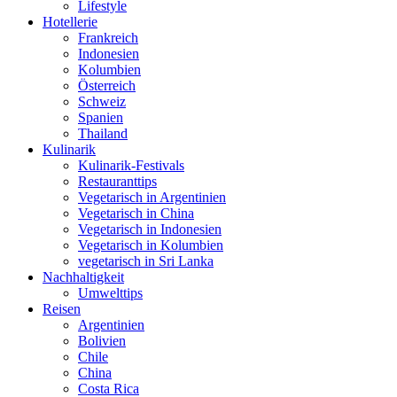
Lifestyle
Hotellerie
Frankreich
Indonesien
Kolumbien
Österreich
Schweiz
Spanien
Thailand
Kulinarik
Kulinarik-Festivals
Restauranttips
Vegetarisch in Argentinien
Vegetarisch in China
Vegetarisch in Indonesien
Vegetarisch in Kolumbien
vegetarisch in Sri Lanka
Nachhaltigkeit
Umwelttips
Reisen
Argentinien
Bolivien
Chile
China
Costa Rica