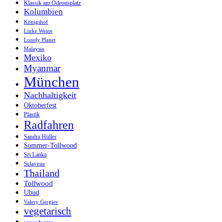
Klassik am Odeonsplatz
Kolumbien
Königshof
Linke Weine
Lonely Planet
Malaysia
Mexiko
Myanmar
München
Nachhaltigkeit
Oktoberfest
Plastik
Radfahren
Sandra Hüller
Sommer-Tollwood
Sri Lanka
Sulavesie
Thailand
Tollwood
Ubud
Valery Gergiev
vegetarisch