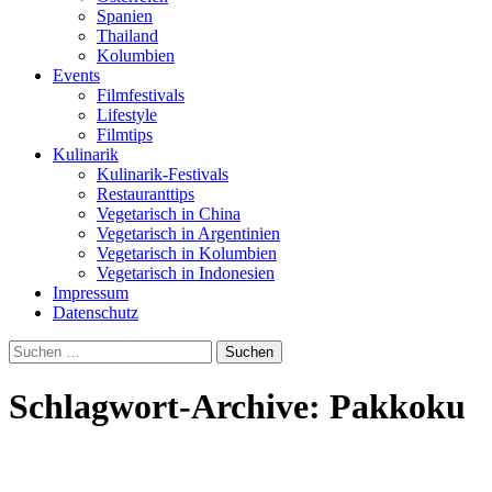
Spanien
Thailand
Kolumbien
Events
Filmfestivals
Lifestyle
Filmtips
Kulinarik
Kulinarik-Festivals
Restauranttips
Vegetarisch in China
Vegetarisch in Argentinien
Vegetarisch in Kolumbien
Vegetarisch in Indonesien
Impressum
Datenschutz
Suchen
nach:
Schlagwort-Archive: Pakkoku