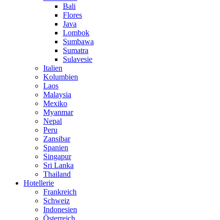
Bali
Flores
Java
Lombok
Sumbawa
Sumatra
Sulavesie
Italien
Kolumbien
Laos
Malaysia
Mexiko
Myanmar
Nepal
Peru
Zansibar
Spanien
Singapur
Sri Lanka
Thailand
Hotellerie
Frankreich
Schweiz
Indonesien
Österreich