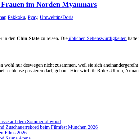
in-Frauen im Norden Myanmars
ar
,
Pakkoku
,
Pyay
,
Umwelttips
Doris
er in den
Chin-State
zu reisen. Die
üblichen Sehenswürdigkeiten
hatte 
llen wohl nur deswegen nicht zusammen, weil sie sich aneinandergereiht
rheitsschleuse passieren darf, gebaut. Hier wird für Rolex-Uhren, Arm
aklasse auf dem Sommertollwood
 und Zuschauerrekord beim Filmfest München 2026
en Films 2026
ood Sauna Arena