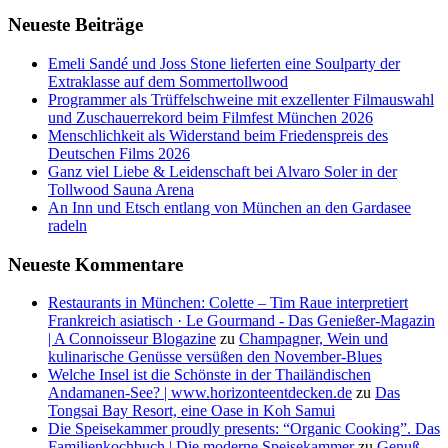
Neueste Beiträge
Emeli Sandé und Joss Stone lieferten eine Soulparty der
Extraklasse auf dem Sommertollwood
Programmer als Trüffelschweine mit exzellenter Filmauswahl
und Zuschauerrekord beim Filmfest München 2026
Menschlichkeit als Widerstand beim Friedenspreis des
Deutschen Films 2026
Ganz viel Liebe & Leidenschaft bei Alvaro Soler in der
Tollwood Sauna Arena
An Inn und Etsch entlang von München an den Gardasee
radeln
Neueste Kommentare
Restaurants in München: Colette – Tim Raue interpretiert
Frankreich asiatisch · Le Gourmand - Das Genießer-Magazin
| A Connoisseur Blogazine
zu
Champagner, Wein und
kulinarische Genüsse versüßen den November-Blues
Welche Insel ist die Schönste in der Thailändischen
Andamanen-See? | www.horizonteentdecken.de
zu
Das
Tongsai Bay Resort, eine Oase in Koh Samui
Die Speisekammer proudly presents: “Organic Cooking”. Das
Familienkochbuch | Die moderne Speisekammer
zu
Genuß,