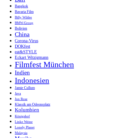
Bangkok
Bavaria Film
Billy Wilder
BMW-Group
Bolivien
China
Corona-Virus
DOKfest
eat&STYLE
Eckart Witzigmann
Filmfest München
Indien
Indonesien
Jamie Cullum
Java
Jon Rose
Klassik am Odeonsplatz
Kolumbien
Königshof
Linke Weine
Lonely Planet
Malaysia