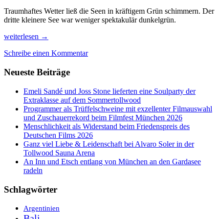
Traumhaftes Wetter ließ die Seen in kräftigem Grün schimmern. Der
dritte kleinere See war weniger spektakulär dunkelgrün.
Die
weiterlesen
→
Kelimutu-
Schreibe einen Kommentar
Kraterseen,
Schnorcheln
Neueste Beiträge
im
Meer
und
Emeli Sandé und Joss Stone lieferten eine Soulparty der
ein
Extraklasse auf dem Sommertollwood
unfreiwilliges
Programmer als Trüffelschweine mit exzellenter Filmauswahl
Rad-
und Zuschauerrekord beim Filmfest München 2026
Salto
Menschlichkeit als Widerstand beim Friedenspreis des
Deutschen Films 2026
Ganz viel Liebe & Leidenschaft bei Alvaro Soler in der
Tollwood Sauna Arena
An Inn und Etsch entlang von München an den Gardasee
radeln
Schlagwörter
Argentinien
Bali