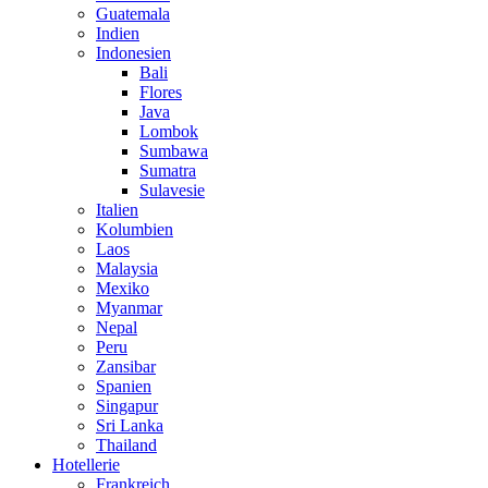
Guatemala
Indien
Indonesien
Bali
Flores
Java
Lombok
Sumbawa
Sumatra
Sulavesie
Italien
Kolumbien
Laos
Malaysia
Mexiko
Myanmar
Nepal
Peru
Zansibar
Spanien
Singapur
Sri Lanka
Thailand
Hotellerie
Frankreich