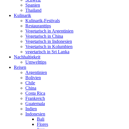
Spanien
Thailand
Kulinarik
Kulinarik-Festivals
Restauranttips
Vegetarisch in Argentinien
Vegetarisch in China
Vegetarisch in Indonesien
Vegetarisch in Kolumbien
vegetarisch in Sri Lanka
Nachhaltigkeit
Umwelttips
Reisen
Argentinien
Bolivien
Chile
China
Costa Rica
Frankreich
Guatemala
Indien
Indonesien
Bali
Flores