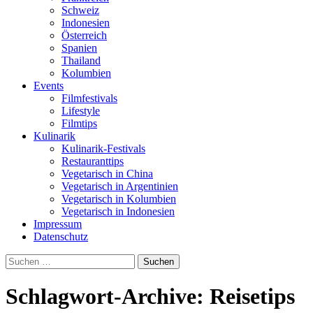
Schweiz
Indonesien
Österreich
Spanien
Thailand
Kolumbien
Events
Filmfestivals
Lifestyle
Filmtips
Kulinarik
Kulinarik-Festivals
Restauranttips
Vegetarisch in China
Vegetarisch in Argentinien
Vegetarisch in Kolumbien
Vegetarisch in Indonesien
Impressum
Datenschutz
Suchen
nach:
Schlagwort-Archive: Reisetips