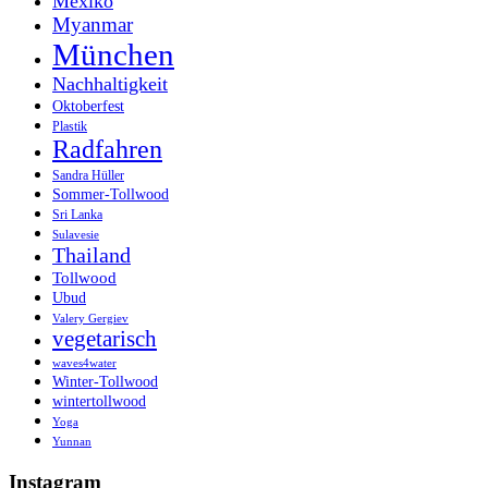
Mexiko
Myanmar
München
Nachhaltigkeit
Oktoberfest
Plastik
Radfahren
Sandra Hüller
Sommer-Tollwood
Sri Lanka
Sulavesie
Thailand
Tollwood
Ubud
Valery Gergiev
vegetarisch
waves4water
Winter-Tollwood
wintertollwood
Yoga
Yunnan
Instagram