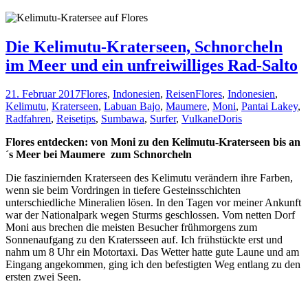
Die Kelimutu-Kraterseen, Schnorcheln
im Meer und ein unfreiwilliges Rad-Salto
21. Februar 2017
Flores
,
Indonesien
,
Reisen
Flores
,
Indonesien
,
Kelimutu
,
Kraterseen
,
Labuan Bajo
,
Maumere
,
Moni
,
Pantai Lakey
,
Radfahren
,
Reisetips
,
Sumbawa
,
Surfer
,
Vulkane
Doris
Flores entdecken: von Moni zu den Kelimutu-Kraterseen bis an
´s Meer bei Maumere zum Schnorcheln
Die fasziniernden Kraterseen des Kelimutu verändern ihre Farben,
wenn sie beim Vordringen in tiefere Gesteinsschichten
unterschiedliche Mineralien lösen. In den Tagen vor meiner Ankunft
war der Nationalpark wegen Sturms geschlossen. Vom netten Dorf
Moni aus brechen die meisten Besucher frühmorgens zum
Sonnenaufgang zu den Kratersseen auf. Ich frühstückte erst und
nahm um 8 Uhr ein Motortaxi. Das Wetter hatte gute Laune und am
Eingang angekommen, ging ich den befestigten Weg entlang zu den
ersten zwei Seen.