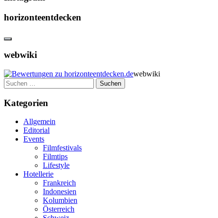
horizonteentdecken
webwiki
webwiki
Suchen
nach:
Kategorien
Allgemein
Editorial
Events
Filmfestivals
Filmtips
Lifestyle
Hotellerie
Frankreich
Indonesien
Kolumbien
Österreich
Schweiz