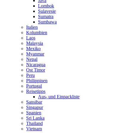
Java
Lombok
Sulavesie
Sumatra
Sumbawa
Italien
Kolumbien
Laos
Malaysia
Mexiko
Myanmar
Nepal
Nicaragua
Ost Timor
Peru
Philippinen
Portugal
Reisetipps
Aus- und Einpackliste
Sansibar
Singapur
Spanien
Sri Lanka
Thailand
Vietnam