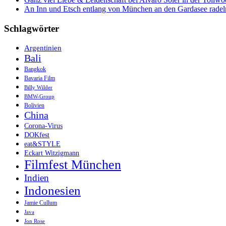
An Inn und Etsch entlang von München an den Gardasee radel
Schlagwörter
Argentinien
Bali
Bangkok
Bavaria Film
Billy Wilder
BMW-Group
Bolivien
China
Corona-Virus
DOKfest
eat&STYLE
Eckart Witzigmann
Filmfest München
Indien
Indonesien
Jamie Cullum
Java
Jon Rose