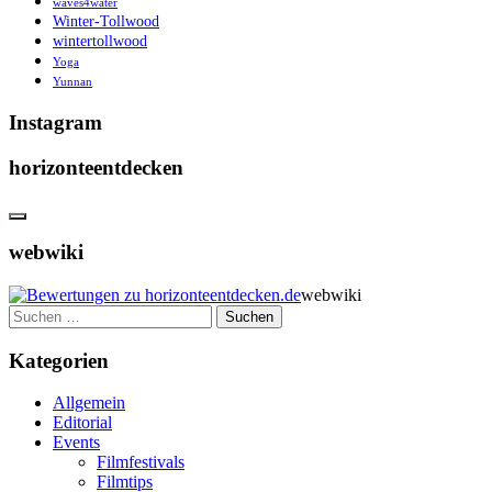
waves4water
Winter-Tollwood
wintertollwood
Yoga
Yunnan
Instagram
horizonteentdecken
webwiki
webwiki
Suchen
nach:
Kategorien
Allgemein
Editorial
Events
Filmfestivals
Filmtips