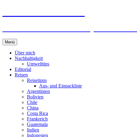
horizonteentdecken
Geschichten und Geheim-Tips über Nachhal
Springe
Menü
zum
Inhalt
Über mich
Nachhaltigkeit
Umwelttips
Editorial
Reisen
Reisetipps
Aus- und Einpackliste
Argentinien
Bolivien
Chile
China
Costa Rica
Frankreich
Guatemala
Indien
Indonesien