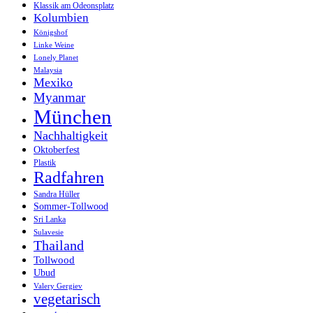
Klassik am Odeonsplatz
Kolumbien
Königshof
Linke Weine
Lonely Planet
Malaysia
Mexiko
Myanmar
München
Nachhaltigkeit
Oktoberfest
Plastik
Radfahren
Sandra Hüller
Sommer-Tollwood
Sri Lanka
Sulavesie
Thailand
Tollwood
Ubud
Valery Gergiev
vegetarisch