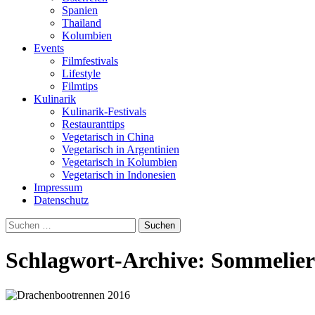
Spanien
Thailand
Kolumbien
Events
Filmfestivals
Lifestyle
Filmtips
Kulinarik
Kulinarik-Festivals
Restauranttips
Vegetarisch in China
Vegetarisch in Argentinien
Vegetarisch in Kolumbien
Vegetarisch in Indonesien
Impressum
Datenschutz
Suchen
nach:
Schlagwort-Archive: Sommelier