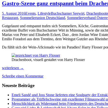
Gastro-Szene ganz entspannt beim Drache
5. August 2016
Events
,
Lifestyle
Buchscharner Seewirt
,
Drachenbootr
Restaurant
,
Sommelierunion Deutschland
,
Sommelierverband Österre
Gutgelaunt und entspannt trafen sich Sommeliers, Köche, Gastromita
exzellente Buffet vom Buchscharner Wirt in Münsing, sowie die nic
Marias von Peter und Elisabeth Eckert, Dao , dem Jordan Wine Estate
Emilio Foradori aus dem Trentino, dem Weingut Gutzler aus Rheinhe
Da fühlt sich der Wein-Aficionado wie im Paradies! Harry Flosser portr
Drachenboot, visuell gestaltet von Harry Flosser
Gastro-
weiterlesen
→
Szene
Schreibe einen Kommentar
ganz
entspannt
Neueste Beiträge
beim
Drachenbootrennen
am
Emeli Sandé und Joss Stone lieferten eine Soulparty der Extr
Starnberger
Programmer als Trüffelschweine mit exzellenter Filmauswahl
See
Menschlichkeit als Widerstand beim Friedenspreis des Deutsch
Ganz viel Liebe & Leidenschaft bei Alvaro Soler in der Tollw