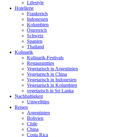
Lifestyle
Hotellerie
Frankreich
Indonesien
Kolumbien
Österreich
Schweiz
Spanien
Thailand
Kulinarik
Kulinarik-Festivals
Restauranttips
Vegetarisch in Argentinien
Vegetarisch in China
Vegetarisch in Indonesien
Vegetarisch in Kolumbien
vegetarisch in Sri Lanka
Nachhaltigkeit
Umwelttips
Reisen
Argentinien
Bolivien
Chile
China
Costa Rica