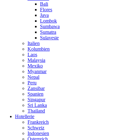
Bali
Flores
Java
Lombok
Sumbawa
Sumatra
Sulavesie
Italien
Kolumbien
Laos
Malaysia
Mexiko
Myanmar
Nepal
Peru
Zansibar
Spanien
Singapur
Sri Lanka
Thailand
Hotellerie
Frankreich
Schweiz
Indonesien
Österreich