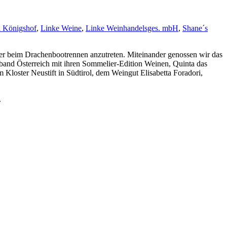
l Königshof
,
Linke Weine
,
Linke Weinhandelsges. mbH
,
Shane´s
der beim Drachenbootrennen anzutreten. Miteinander genossen wir das
and Österreich mit ihren Sommelier-Edition Weinen, Quinta das
Kloster Neustift in Südtirol, dem Weingut Elisabetta Foradori,
.