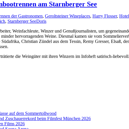
nbootrennen am Starnberger See
ennen der Gastronomen
,
Geroltsteiner Wineplaces
,
Harry Flosser
,
Hote
ich
,
Starnberger See
Doris
rbeiter, Weinfachleute, Winzer und Genußjournalisten, um gegeneinan
ht minder hervorragenden Weine. Diesmal kamen sie vom Sommelierverb
 Südafrika, Christian Zündel aus dem Tessin, Remy Gresser, Elsaß, dem 
ssen.
ätierte die Weingüter mit ihren Winzern im Infoheft satirisch-liebevoll
aklasse auf dem Sommertollwood
 und Zuschauerrekord beim Filmfest München 2026
en Films 2026
ood Sauna Arena