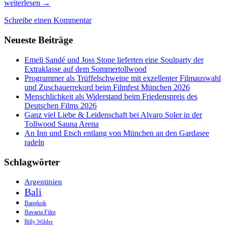
Heldenschmieden,
weiterlesen
→
Teecocktails
Schreibe einen Kommentar
&
fairer
Neueste Beiträge
Genuss
auf
dem
Emeli Sandé und Joss Stone lieferten eine Soulparty der
Winter-
Extraklasse auf dem Sommertollwood
Tollwood
Programmer als Trüffelschweine mit exzellenter Filmauswahl
und Zuschauerrekord beim Filmfest München 2026
Menschlichkeit als Widerstand beim Friedenspreis des
Deutschen Films 2026
Ganz viel Liebe & Leidenschaft bei Alvaro Soler in der
Tollwood Sauna Arena
An Inn und Etsch entlang von München an den Gardasee
radeln
Schlagwörter
Argentinien
Bali
Bangkok
Bavaria Film
Billy Wilder