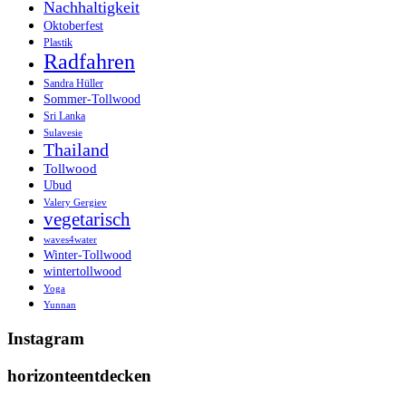
Nachhaltigkeit
Oktoberfest
Plastik
Radfahren
Sandra Hüller
Sommer-Tollwood
Sri Lanka
Sulavesie
Thailand
Tollwood
Ubud
Valery Gergiev
vegetarisch
waves4water
Winter-Tollwood
wintertollwood
Yoga
Yunnan
Instagram
horizonteentdecken