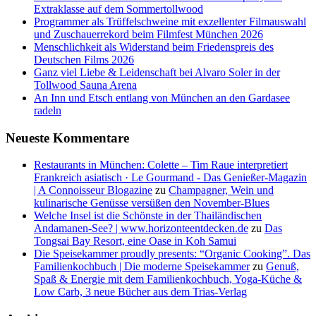
Extraklasse auf dem Sommertollwood
Programmer als Trüffelschweine mit exzellenter Filmauswahl
und Zuschauerrekord beim Filmfest München 2026
Menschlichkeit als Widerstand beim Friedenspreis des
Deutschen Films 2026
Ganz viel Liebe & Leidenschaft bei Alvaro Soler in der
Tollwood Sauna Arena
An Inn und Etsch entlang von München an den Gardasee
radeln
Neueste Kommentare
Restaurants in München: Colette – Tim Raue interpretiert
Frankreich asiatisch · Le Gourmand - Das Genießer-Magazin
| A Connoisseur Blogazine
zu
Champagner, Wein und
kulinarische Genüsse versüßen den November-Blues
Welche Insel ist die Schönste in der Thailändischen
Andamanen-See? | www.horizonteentdecken.de
zu
Das
Tongsai Bay Resort, eine Oase in Koh Samui
Die Speisekammer proudly presents: “Organic Cooking”. Das
Familienkochbuch | Die moderne Speisekammer
zu
Genuß,
Spaß & Energie mit dem Familienkochbuch, Yoga-Küche &
Low Carb, 3 neue Bücher aus dem Trias-Verlag