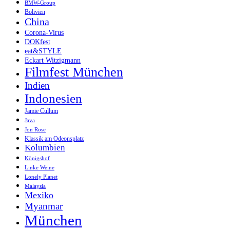
BMW-Group
Bolivien
China
Corona-Virus
DOKfest
eat&STYLE
Eckart Witzigmann
Filmfest München
Indien
Indonesien
Jamie Cullum
Java
Jon Rose
Klassik am Odeonsplatz
Kolumbien
Königshof
Linke Weine
Lonely Planet
Malaysia
Mexiko
Myanmar
München