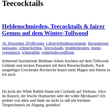
Teecocktails
Heldenschmieden, Teecocktails & fairer
Genuss auf dem Winter-Tollwood
16. Dezember 2018
Events
,
Lifestyle
Heldenschmiede
,
Hexenkessel
,
palosanto
,
schmeckerling
,
Teecocktails
,
troubleshooters
,
trump
,
vegetarisch
,
whiterabbit
,
wintertollwood
Doris
Irritierend fasziniernde Birdman-Aliens leuchten auf dem Tollwood-
Gelände und necken Passanten mit ihren Riesenschnäbeln. Nach
ausgiebiger Geschenke-Recherche knurrt mein Magen und frieren tu
ich auch.
Da lockt der White Rabbit Stand mit Cocktails auf Teebasis. Alice
im Rausch, der Irische Hutmacher oder der wilde Mexikaner? Ich
probier von allen und finde sie nicht zu süß mit leichtem
Teegeschmack im Abgang, grandios!