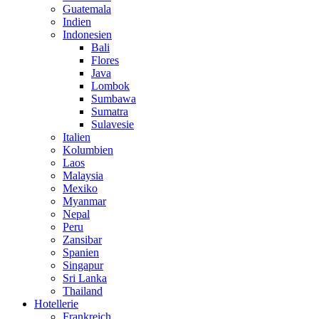
Guatemala
Indien
Indonesien
Bali
Flores
Java
Lombok
Sumbawa
Sumatra
Sulavesie
Italien
Kolumbien
Laos
Malaysia
Mexiko
Myanmar
Nepal
Peru
Zansibar
Spanien
Singapur
Sri Lanka
Thailand
Hotellerie
Frankreich