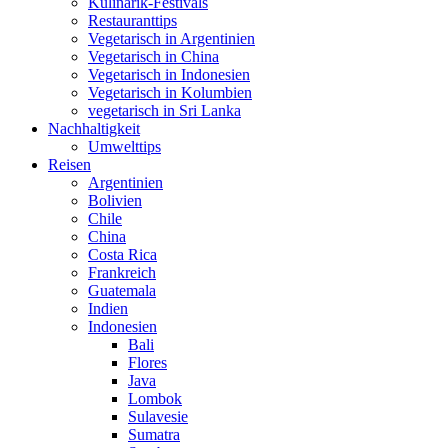
Kulinarik-Festivals
Restauranttips
Vegetarisch in Argentinien
Vegetarisch in China
Vegetarisch in Indonesien
Vegetarisch in Kolumbien
vegetarisch in Sri Lanka
Nachhaltigkeit
Umwelttips
Reisen
Argentinien
Bolivien
Chile
China
Costa Rica
Frankreich
Guatemala
Indien
Indonesien
Bali
Flores
Java
Lombok
Sulavesie
Sumatra