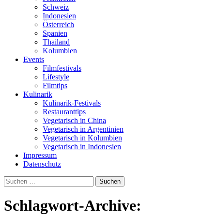
Schweiz
Indonesien
Österreich
Spanien
Thailand
Kolumbien
Events
Filmfestivals
Lifestyle
Filmtips
Kulinarik
Kulinarik-Festivals
Restauranttips
Vegetarisch in China
Vegetarisch in Argentinien
Vegetarisch in Kolumbien
Vegetarisch in Indonesien
Impressum
Datenschutz
Suchen
nach:
Schlagwort-Archive: