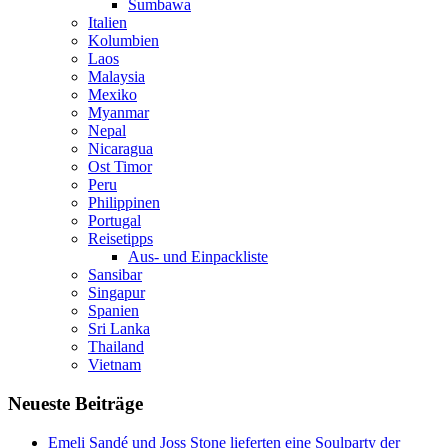
Sumbawa
Italien
Kolumbien
Laos
Malaysia
Mexiko
Myanmar
Nepal
Nicaragua
Ost Timor
Peru
Philippinen
Portugal
Reisetipps
Aus- und Einpackliste
Sansibar
Singapur
Spanien
Sri Lanka
Thailand
Vietnam
Neueste Beiträge
Emeli Sandé und Joss Stone lieferten eine Soulparty der