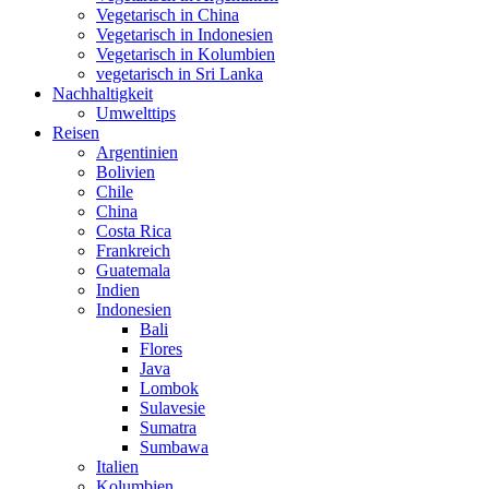
Vegetarisch in China
Vegetarisch in Indonesien
Vegetarisch in Kolumbien
vegetarisch in Sri Lanka
Nachhaltigkeit
Umwelttips
Reisen
Argentinien
Bolivien
Chile
China
Costa Rica
Frankreich
Guatemala
Indien
Indonesien
Bali
Flores
Java
Lombok
Sulavesie
Sumatra
Sumbawa
Italien
Kolumbien