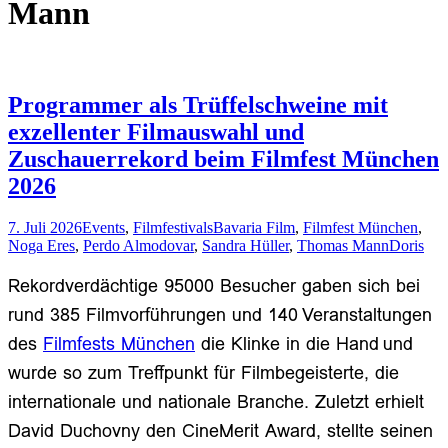
Mann
Programmer als Trüffelschweine mit
exzellenter Filmauswahl und
Zuschauerrekord beim Filmfest München
2026
7. Juli 2026
Events
,
Filmfestivals
Bavaria Film
,
Filmfest München
,
Noga Eres
,
Perdo Almodovar
,
Sandra Hüller
,
Thomas Mann
Doris
Rekordverdächtige 95000
Besuche
r
gaben sich
bei
rund 385 Filmvorführungen und 140
Veranstaltungen
des
Filmfests München
die Klinke in die Hand
und
wurde so zum
Treffpunkt für Filmbegeisterte, die
internationale und nationale Branche. Zuletzt erhielt
David Duchovny den CineMerit Award,
stellte seinen