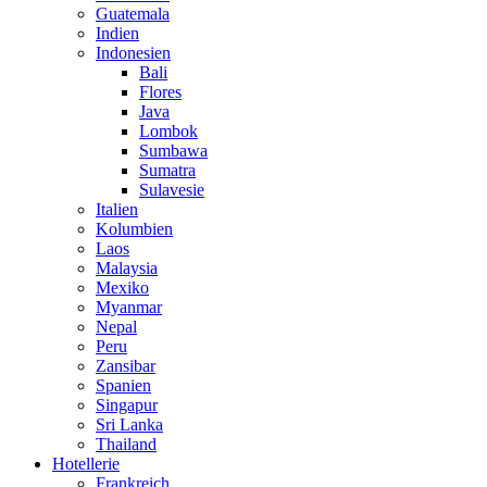
Guatemala
Indien
Indonesien
Bali
Flores
Java
Lombok
Sumbawa
Sumatra
Sulavesie
Italien
Kolumbien
Laos
Malaysia
Mexiko
Myanmar
Nepal
Peru
Zansibar
Spanien
Singapur
Sri Lanka
Thailand
Hotellerie
Frankreich