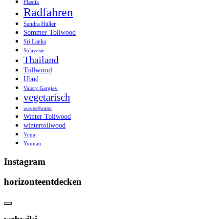
Plastik
Radfahren
Sandra Hüller
Sommer-Tollwood
Sri Lanka
Sulavesie
Thailand
Tollwood
Ubud
Valery Gergiev
vegetarisch
waves4water
Winter-Tollwood
wintertollwood
Yoga
Yunnan
Instagram
horizonteentdecken