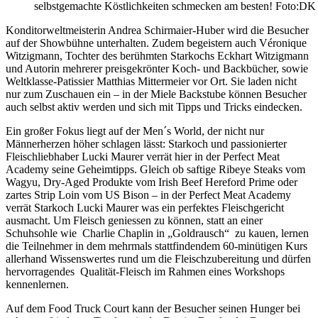
selbstgemachte Köstlichkeiten schmecken am besten! Foto:DK
Konditorweltmeisterin Andrea Schirmaier-Huber wird die Besucher
auf der Showbühne unterhalten. Zudem begeistern auch Véronique
Witzigmann, Tochter des berühmten Starkochs Eckhart Witzigmann
und Autorin mehrerer preisgekrönter Koch- und Backbücher, sowie
Weltklasse-Patissier Matthias Mittermeier vor Ort. Sie laden nicht
nur zum Zuschauen ein – in der Miele Backstube können Besucher
auch selbst aktiv werden und sich mit Tipps und Tricks eindecken.
Ein großer Fokus liegt auf der Men´s World, der nicht nur
Männerherzen höher schlagen lässt: Starkoch und passionierter
Fleischliebhaber Lucki Maurer verrät hier in der Perfect Meat
Academy seine Geheimtipps. Gleich ob saftige Ribeye Steaks vom
Wagyu, Dry-Aged Produkte vom Irish Beef Hereford Prime oder
zartes Strip Loin vom US Bison – in der Perfect Meat Academy
verrät Starkoch Lucki Maurer was ein perfektes Fleischgericht
ausmacht. Um Fleisch geniessen zu können, statt an einer
Schuhsohle wie Charlie Chaplin in „Goldrausch“ zu kauen, lernen
die Teilnehmer in dem mehrmals stattfindendem 60-minütigen Kurs
allerhand Wissenswertes rund um die Fleischzubereitung und dürfen
hervorragendes Qualität-Fleisch im Rahmen eines Workshops
kennenlernen.
Auf dem Food Truck Court kann der Besucher seinen Hunger bei