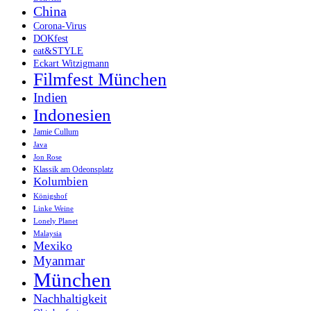
China
Corona-Virus
DOKfest
eat&STYLE
Eckart Witzigmann
Filmfest München
Indien
Indonesien
Jamie Cullum
Java
Jon Rose
Klassik am Odeonsplatz
Kolumbien
Königshof
Linke Weine
Lonely Planet
Malaysia
Mexiko
Myanmar
München
Nachhaltigkeit