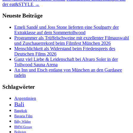
Navigation
der eat&STYLE
→
Neueste Beiträge
Emeli Sandé und Joss Stone lieferten eine Soulparty der
Extraklasse auf dem Sommertollwood
Programmer als Trüffelschweine mit exzellenter Filmauswahl
und Zuschauerrekord beim Filmfest München 2026
Menschlichkeit als Widerstand beim Friedenspreis des
Deutschen Films 2026
Ganz viel Liebe & Leidenschaft bei Alvaro Soler in der
Tollwood Sauna Arena
An Inn und Etsch entlang von München an den Gardasee
radeln
Schlagwörter
Argentinien
Bali
Bangkok
Bavaria Film
Billy Wilder
BMW-Group
Bolivien