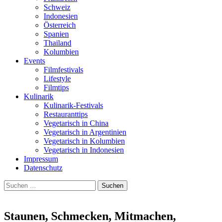
Schweiz
Indonesien
Österreich
Spanien
Thailand
Kolumbien
Events
Filmfestivals
Lifestyle
Filmtips
Kulinarik
Kulinarik-Festivals
Restauranttips
Vegetarisch in China
Vegetarisch in Argentinien
Vegetarisch in Kolumbien
Vegetarisch in Indonesien
Impressum
Datenschutz
Suchen
nach:
Staunen, Schmecken, Mitmachen,