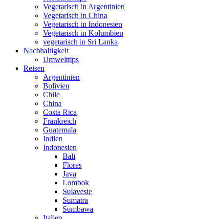
Vegetarisch in Argentinien
Vegetarisch in China
Vegetarisch in Indonesien
Vegetarisch in Kolumbien
vegetarisch in Sri Lanka
Nachhaltigkeit
Umwelttips
Reisen
Argentinien
Bolivien
Chile
China
Costa Rica
Frankreich
Guatemala
Indien
Indonesien
Bali
Flores
Java
Lombok
Sulavesie
Sumatra
Sumbawa
Italien