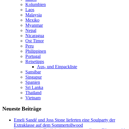
Kolumbien
Laos
Malaysia
Mexiko
Myanmar
Nepal
Nicaragua
Ost Timor
Peru
Philippinen
Portugal
Reisetipps
Aus- und Einpackliste
Sansibar
Singapur
Spanien
Sri Lanka
Thailand
Vietnam
Neueste Beiträge
Emeli Sandé und Joss Stone lieferten eine Soulparty der
Extraklasse auf dem Sommertollwood