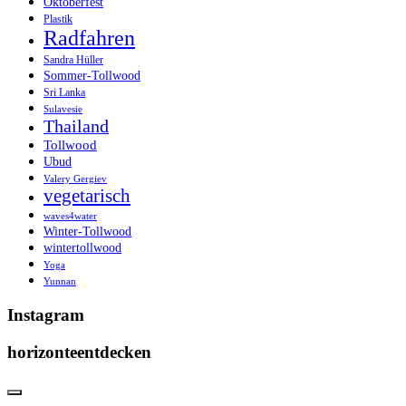
Oktoberfest
Plastik
Radfahren
Sandra Hüller
Sommer-Tollwood
Sri Lanka
Sulavesie
Thailand
Tollwood
Ubud
Valery Gergiev
vegetarisch
waves4water
Winter-Tollwood
wintertollwood
Yoga
Yunnan
Instagram
horizonteentdecken