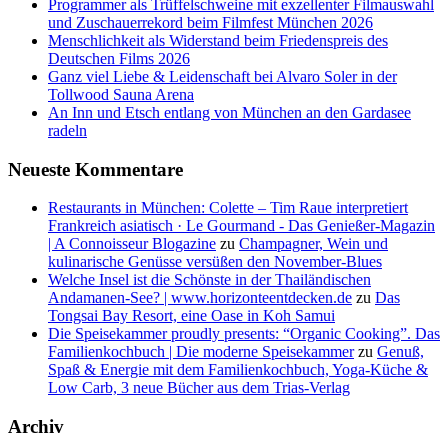
Programmer als Trüffelschweine mit exzellenter Filmauswahl
und Zuschauerrekord beim Filmfest München 2026
Menschlichkeit als Widerstand beim Friedenspreis des
Deutschen Films 2026
Ganz viel Liebe & Leidenschaft bei Alvaro Soler in der
Tollwood Sauna Arena
An Inn und Etsch entlang von München an den Gardasee
radeln
Neueste Kommentare
Restaurants in München: Colette – Tim Raue interpretiert
Frankreich asiatisch · Le Gourmand - Das Genießer-Magazin
| A Connoisseur Blogazine
zu
Champagner, Wein und
kulinarische Genüsse versüßen den November-Blues
Welche Insel ist die Schönste in der Thailändischen
Andamanen-See? | www.horizonteentdecken.de
zu
Das
Tongsai Bay Resort, eine Oase in Koh Samui
Die Speisekammer proudly presents: “Organic Cooking”. Das
Familienkochbuch | Die moderne Speisekammer
zu
Genuß,
Spaß & Energie mit dem Familienkochbuch, Yoga-Küche &
Low Carb, 3 neue Bücher aus dem Trias-Verlag
Archiv