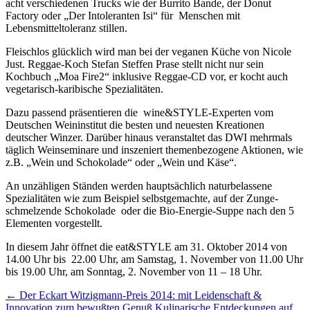
acht verschiedenen Trucks wie der Burrito Bande, der Donut
Factory oder „Der Intoleranten Isi“ für Menschen mit
Lebensmitteltoleranz stillen.
Fleischlos glücklich wird man bei der veganen Küche von Nicole
Just. Reggae-Koch Stefan Steffen Prase stellt nicht nur sein
Kochbuch „Moa Fire2“ inklusive Reggae-CD vor, er kocht auch
vegetarisch-karibische Spezialitäten.
Dazu passend präsentieren die wine&STYLE-Experten vom
Deutschen Weininstitut die besten und neuesten Kreationen
deutscher Winzer. Darüber hinaus veranstaltet das DWI mehrmals
täglich Weinseminare und inszeniert themenbezogene Aktionen, wie
z.B. „Wein und Schokolade“ oder „Wein und Käse“.
An unzähligen Ständen werden hauptsächlich naturbelassene
Spezialitäten wie zum Beispiel selbstgemachte, auf der Zunge-
schmelzende Schokolade oder die Bio-Energie-Suppe nach den 5
Elementen vorgestellt.
In diesem Jahr öffnet die eat&STYLE am 31. Oktober 2014 von
14.00 Uhr bis 22.00 Uhr, am Samstag, 1. November von 11.00 Uhr
bis 19.00 Uhr, am Sonntag, 2. November von 11 – 18 Uhr.
Beitrags-
←
Der Eckart Witzigmann-Preis 2014: mit Leidenschaft &
Innovation zum bewußten Genuß
Kulinarische Entdeckungen auf