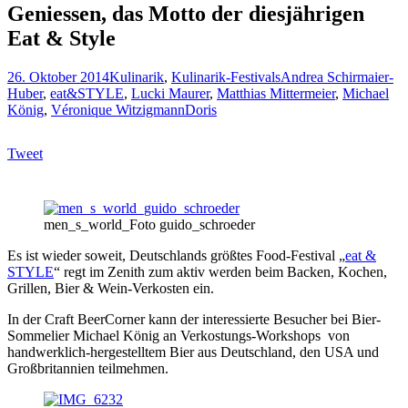
Geniessen, das Motto der diesjährigen
Eat & Style
26. Oktober 2014
Kulinarik
,
Kulinarik-Festivals
Andrea Schirmaier-
Huber
,
eat&STYLE
,
Lucki Maurer
,
Matthias Mittermeier
,
Michael
König
,
Véronique Witzigmann
Doris
Tweet
men_s_world_Foto guido_schroeder
Es ist wieder soweit, Deutschlands größtes Food-Festival „
eat &
STYLE
“ regt im Zenith zum aktiv werden beim Backen, Kochen,
Grillen, Bier & Wein-Verkosten ein.
In der Craft BeerCorner kann der interessierte Besucher bei Bier-
Sommelier Michael König an Verkostungs-Workshops von
handwerklich-hergestelltem Bier aus Deutschland, den USA und
Großbritannien teilmehmen.