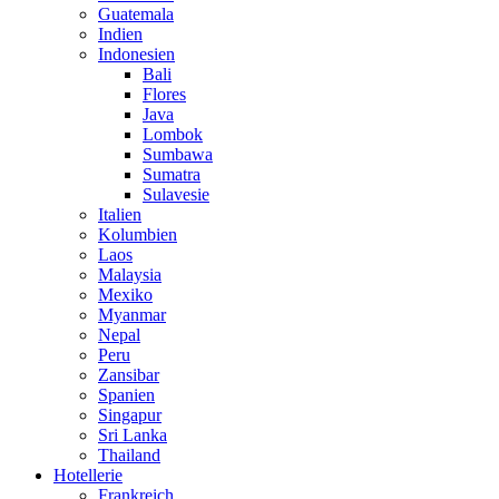
Guatemala
Indien
Indonesien
Bali
Flores
Java
Lombok
Sumbawa
Sumatra
Sulavesie
Italien
Kolumbien
Laos
Malaysia
Mexiko
Myanmar
Nepal
Peru
Zansibar
Spanien
Singapur
Sri Lanka
Thailand
Hotellerie
Frankreich