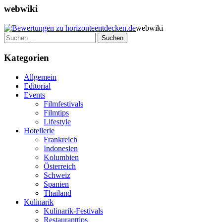
webwiki
webwiki
Suchen
nach:
Kategorien
Allgemein
Editorial
Events
Filmfestivals
Filmtips
Lifestyle
Hotellerie
Frankreich
Indonesien
Kolumbien
Österreich
Schweiz
Spanien
Thailand
Kulinarik
Kulinarik-Festivals
Restauranttips