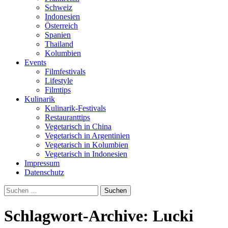
Schweiz
Indonesien
Österreich
Spanien
Thailand
Kolumbien
Events
Filmfestivals
Lifestyle
Filmtips
Kulinarik
Kulinarik-Festivals
Restauranttips
Vegetarisch in China
Vegetarisch in Argentinien
Vegetarisch in Kolumbien
Vegetarisch in Indonesien
Impressum
Datenschutz
Suchen
nach:
Schlagwort-Archive: Lucki