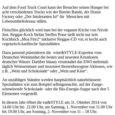
Auf dem Food Truck Court kann der Besucher seinen Hunger bei
acht verschiedenen Trucks wie der Burrito Bande, der Donut
Factory oder „Der Intoleranten Isi“ für Menschen mit
Lebensmitteltoleranz stillen.
Fleischlos glücklich wird man bei der veganen Küche von Nicole
Just. Reggae-Koch Stefan Steffen Prase stellt nicht nur sein
Kochbuch „Moa Fire2“ inklusive Reggae-CD vor, er kocht auch
vegetarisch-karibische Spezialitäten.
Dazu passend präsentieren die wine&STYLE-Experten vom
Deutschen Weininstitut die besten und neuesten Kreationen
deutscher Winzer. Darüber hinaus veranstaltet das DWI mehrmals
täglich Weinseminare und inszeniert themenbezogene Aktionen, wie
z.B. „Wein und Schokolade“ oder „Wein und Käse“.
An unzähligen Ständen werden hauptsächlich naturbelassene
Spezialitäten wie zum Beispiel selbstgemachte, auf der Zunge-
schmelzende Schokolade oder die Bio-Energie-Suppe nach den 5
Elementen vorgestellt.
In diesem Jahr öffnet die eat&STYLE am 31. Oktober 2014 von
14.00 Uhr bis 22.00 Uhr, am Samstag, 1. November von 11.00 Uhr
bis 19.00 Uhr, am Sonntag, 2. November von 11 – 18 Uhr.