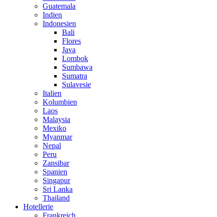
Guatemala
Indien
Indonesien
Bali
Flores
Java
Lombok
Sumbawa
Sumatra
Sulavesie
Italien
Kolumbien
Laos
Malaysia
Mexiko
Myanmar
Nepal
Peru
Zansibar
Spanien
Singapur
Sri Lanka
Thailand
Hotellerie
Frankreich