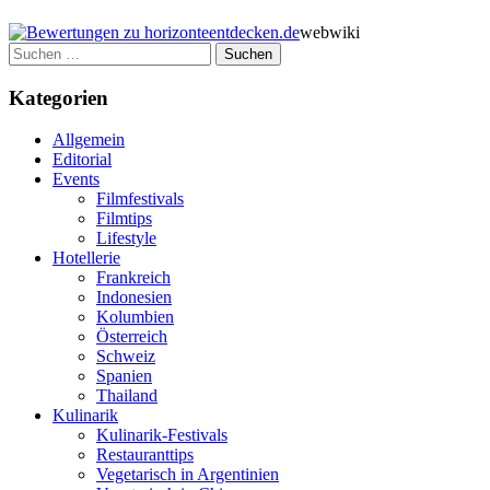
webwiki
Suchen
nach:
Kategorien
Allgemein
Editorial
Events
Filmfestivals
Filmtips
Lifestyle
Hotellerie
Frankreich
Indonesien
Kolumbien
Österreich
Schweiz
Spanien
Thailand
Kulinarik
Kulinarik-Festivals
Restauranttips
Vegetarisch in Argentinien