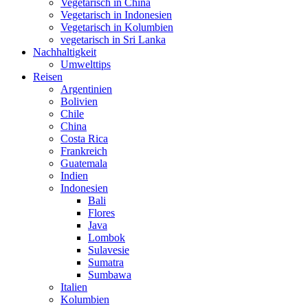
Vegetarisch in China
Vegetarisch in Indonesien
Vegetarisch in Kolumbien
vegetarisch in Sri Lanka
Nachhaltigkeit
Umwelttips
Reisen
Argentinien
Bolivien
Chile
China
Costa Rica
Frankreich
Guatemala
Indien
Indonesien
Bali
Flores
Java
Lombok
Sulavesie
Sumatra
Sumbawa
Italien
Kolumbien