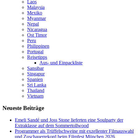
Laos
Malaysia
Mexiko
Myanmar
Nepal
Nicaragua
Ost Timor
Peru
Philippinen
Portugal
Reisetipps
Aus- und Einpackliste
Sansibar
Singapur
Spanien
Sri Lanka
Thailand
Vietnam
Neueste Beiträge
Emeli Sandé und Joss Stone lieferten eine Soulparty der
Extraklasse auf dem Sommertollwood
Programmer als Trüffelschweine mit exzellenter Filmauswahl
und Zuschauerrekord beim Filmfest München 2026