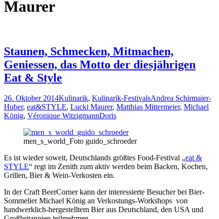
Maurer
Staunen, Schmecken, Mitmachen,
Geniessen, das Motto der diesjährigen
Eat & Style
26. Oktober 2014
Kulinarik
,
Kulinarik-Festivals
Andrea Schirmaier-
Huber
,
eat&STYLE
,
Lucki Maurer
,
Matthias Mittermeier
,
Michael
König
,
Véronique Witzigmann
Doris
men_s_world_Foto guido_schroeder
Es ist wieder soweit, Deutschlands größtes Food-Festival „
eat &
STYLE
“ regt im Zenith zum aktiv werden beim Backen, Kochen,
Grillen, Bier & Wein-Verkosten ein.
In der Craft BeerCorner kann der interessierte Besucher bei Bier-
Sommelier Michael König an Verkostungs-Workshops von
handwerklich-hergestelltem Bier aus Deutschland, den USA und
Großbritannien teilmehmen.