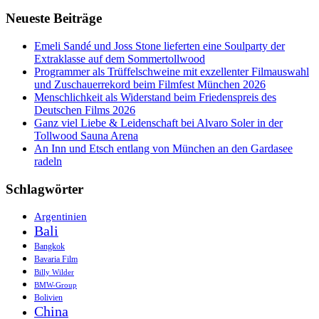
Neueste Beiträge
Emeli Sandé und Joss Stone lieferten eine Soulparty der
Extraklasse auf dem Sommertollwood
Programmer als Trüffelschweine mit exzellenter Filmauswahl
und Zuschauerrekord beim Filmfest München 2026
Menschlichkeit als Widerstand beim Friedenspreis des
Deutschen Films 2026
Ganz viel Liebe & Leidenschaft bei Alvaro Soler in der
Tollwood Sauna Arena
An Inn und Etsch entlang von München an den Gardasee
radeln
Schlagwörter
Argentinien
Bali
Bangkok
Bavaria Film
Billy Wilder
BMW-Group
Bolivien
China