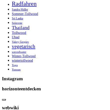
Radfahren
Sandra Hüller
Sommer-Tollwood
Sri Lanka
Sulavesie
Thailand
Tollwood
Ubud
Valery Gergiev
vegetarisch
waves4water
Winter-Tollwood
wintertollwood
Yoga
Yunnan
Instagram
horizonteentdecken
webwiki