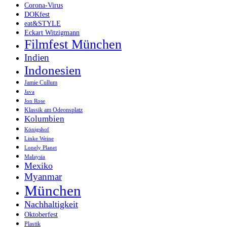
Corona-Virus
DOKfest
eat&STYLE
Eckart Witzigmann
Filmfest München
Indien
Indonesien
Jamie Cullum
Java
Jon Rose
Klassik am Odeonsplatz
Kolumbien
Königshof
Linke Weine
Lonely Planet
Malaysia
Mexiko
Myanmar
München
Nachhaltigkeit
Oktoberfest
Plastik