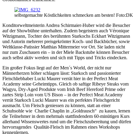
selbstgemachte Köstlichkeiten schmecken am besten! Foto:DK
Konditorweltmeisterin Andrea Schirmaier-Huber wird die Besucher
auf der Showbühne unterhalten. Zudem begeistern auch Véronique
Witzigmann, Tochter des berühmten Starkochs Eckhart Witzigmann
und Autorin mehrerer preisgekrönter Koch- und Backbücher, sowie
Weltklasse-Patissier Matthias Mittermeier vor Ort. Sie laden nicht
nur zum Zuschauen ein – in der Miele Backstube können Besucher
auch selbst aktiv werden und sich mit Tipps und Tricks eindecken.
Ein großer Fokus liegt auf der Men´s World, der nicht nur
Männerherzen höher schlagen lässt: Starkoch und passionierter
Fleischliebhaber Lucki Maurer verrät hier in der Perfect Meat
Academy seine Geheimtipps. Gleich ob saftige Ribeye Steaks vom
Wagyu, Dry-Aged Produkte vom Irish Beef Hereford Prime oder
zartes Strip Loin vom US Bison – in der Perfect Meat Academy
verrät Starkoch Lucki Maurer was ein perfektes Fleischgericht
ausmacht. Um Fleisch geniessen zu können, statt an einer
Schuhsohle wie Charlie Chaplin in „Goldrausch“ zu kauen, lernen
die Teilnehmer in dem mehrmals stattfindendem 60-minütigen Kurs
allerhand Wissenswertes rund um die Fleischzubereitung und dürfen
hervorragendes Qualität-Fleisch im Rahmen eines Workshops
kennenlernen.