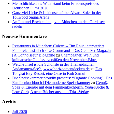
Menschlichkeit als Widerstand beim Friedenspreis des
Deutschen Films 2026
Ganz viel Liebe & Leidenschaft bei Alvaro Soler in der
Tollwood Sauna Arena
An Inn und Etsch entlang von München an den Gardasee
radeln
Neueste Kommentare
Restaurants in München: Colette – Tim Raue interpretiert
Frankreich asiatisch · Le Gourmand - Das Genießer-Magazin
| A Connoisseur Blogazine
zu
Champagner, Wein und
kulinarische Genüsse versüßen den November-Blues
Welche Insel ist die Schönste in der Thailändischen
Andamanen-See? | www.horizonteentdecken.de
zu
Das
Tongsai Bay Resort, eine Oase in Koh Samui
Die Speisekammer proudly presents: “Organic Cooking”. Das
Familienkochbuch | Die moderne Speisekammer
zu
Genuß,
Spaß & Energie mit dem Familienkochbuch, Yoga-Küche &
Low Carb, 3 neue Bücher aus dem Trias-Verlag
Archiv
Juli 2026