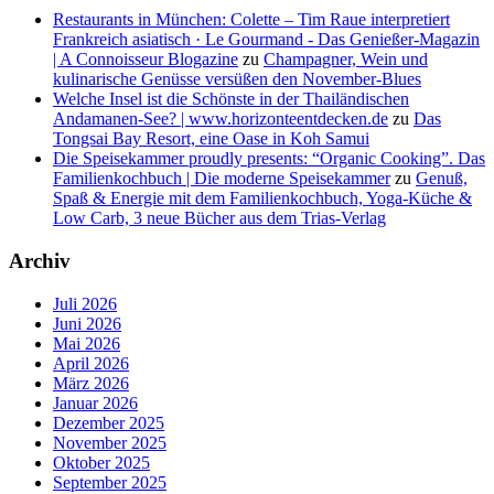
Restaurants in München: Colette – Tim Raue interpretiert
Frankreich asiatisch · Le Gourmand - Das Genießer-Magazin
| A Connoisseur Blogazine
zu
Champagner, Wein und
kulinarische Genüsse versüßen den November-Blues
Welche Insel ist die Schönste in der Thailändischen
Andamanen-See? | www.horizonteentdecken.de
zu
Das
Tongsai Bay Resort, eine Oase in Koh Samui
Die Speisekammer proudly presents: “Organic Cooking”. Das
Familienkochbuch | Die moderne Speisekammer
zu
Genuß,
Spaß & Energie mit dem Familienkochbuch, Yoga-Küche &
Low Carb, 3 neue Bücher aus dem Trias-Verlag
Archiv
Juli 2026
Juni 2026
Mai 2026
April 2026
März 2026
Januar 2026
Dezember 2025
November 2025
Oktober 2025
September 2025