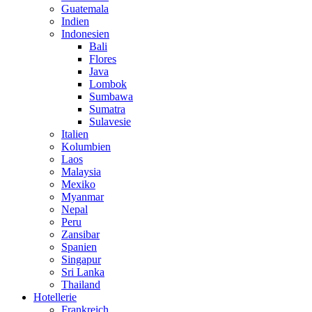
Guatemala
Indien
Indonesien
Bali
Flores
Java
Lombok
Sumbawa
Sumatra
Sulavesie
Italien
Kolumbien
Laos
Malaysia
Mexiko
Myanmar
Nepal
Peru
Zansibar
Spanien
Singapur
Sri Lanka
Thailand
Hotellerie
Frankreich