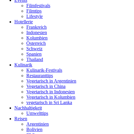
Events
Filmfestivals
Filmtips
Lifestyle
Hotellerie
Frankreich
Indonesien
Kolumbien
Österreich
Schweiz
Spanien
Thailand
Kulinarik
Kulinarik-Festivals
Restauranttips
Vegetarisch in Argentinien
Vegetarisch in China
Vegetarisch in Indonesien
Vegetarisch in Kolumbien
vegetarisch in Sri Lanka
Nachhaltigkeit
Umwelttips
Reisen
Argentinien
Bolivien