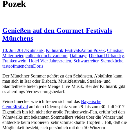
Pozek
Genießen auf den Gourmet-Festivals
Münchens
10. Juli 2017
Kulinarik
,
Kulinarik-Festivals
Anton Pozek
,
Christian
Mittermeier
,
culinaricum bavaricum
,
Dallmayr
,
Diethard Urbansky
,
Frankenwein
,
Hotel Vier Jahreszeiten
,
Schwarzreiter
,
Sterneküche
,
tasteofmuenchen
Doris
Der Münchner Sommer gehört zu den Schönsten, Abkühlen kann
man sich in Isar oder Eisbach, Musikfestivals, Straßen- und
Stadtteilfeste bieten jede Menge Live-Musik. Bei der Kulinarik gibt
es allerdings Verbesserungsbedarf.
Feinschmecker wie ich freuen sich auf das
Bayerische
Genußfestival
auf dem Odeonsplatz vom 28. bis zum 30. Juli 2017.
Eigentlich bin ich nicht der große Frankenwein-Fan, erfuhr bei den
Winewalks mit bekannten Sommelliers vieles über die Winzer und
entdeckte beim Probieren sehr schmackhafte Tropfen . Toll, daß die
Möglichkeit besteht, sich persönlich mit den 50 Winzern