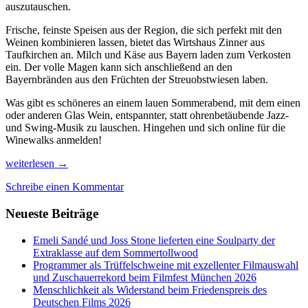
auszutauschen.
Frische, feinste Speisen aus der Region, die sich perfekt mit den
Weinen kombinieren lassen, bietet das Wirtshaus Zinner aus
Taufkirchen an. Milch und Käse aus Bayern laden zum Verkosten
ein. Der volle Magen kann sich anschließend an den
Bayernbränden aus den Früchten der Streuobstwiesen laben.
Was gibt es schöneres an einem lauen Sommerabend, mit dem einen
oder anderen Glas Wein, entspannter, statt ohrenbetäubende Jazz-
und Swing-Musik zu lauschen. Hingehen und sich online für die
Winewalks anmelden!
Genießen
weiterlesen
→
auf
Schreibe einen Kommentar
den
Gourmet-
Neueste Beiträge
Festivals
Münchens
Emeli Sandé und Joss Stone lieferten eine Soulparty der
Extraklasse auf dem Sommertollwood
Programmer als Trüffelschweine mit exzellenter Filmauswahl
und Zuschauerrekord beim Filmfest München 2026
Menschlichkeit als Widerstand beim Friedenspreis des
Deutschen Films 2026