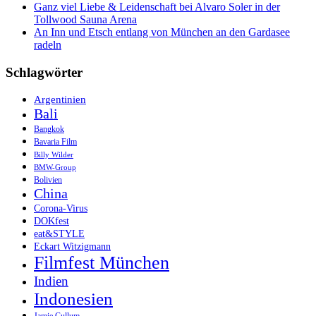
Ganz viel Liebe & Leidenschaft bei Alvaro Soler in der
Tollwood Sauna Arena
An Inn und Etsch entlang von München an den Gardasee
radeln
Schlagwörter
Argentinien
Bali
Bangkok
Bavaria Film
Billy Wilder
BMW-Group
Bolivien
China
Corona-Virus
DOKfest
eat&STYLE
Eckart Witzigmann
Filmfest München
Indien
Indonesien