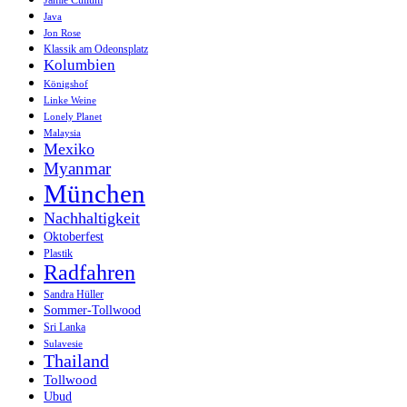
Jamie Cullum
Java
Jon Rose
Klassik am Odeonsplatz
Kolumbien
Königshof
Linke Weine
Lonely Planet
Malaysia
Mexiko
Myanmar
München
Nachhaltigkeit
Oktoberfest
Plastik
Radfahren
Sandra Hüller
Sommer-Tollwood
Sri Lanka
Sulavesie
Thailand
Tollwood
Ubud