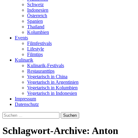
Schweiz
Indonesien
Österreich
Spanien
Thailand
Kolumbien
Events
Filmfestivals
Lifestyle
Filmtips
Kulinarik
Kulinarik-Festivals
Restauranttips
Vegetarisch in China
Vegetarisch in Argentinien
Vegetarisch in Kolumbien
Vegetarisch in Indonesien
Impressum
Datenschutz
Suchen
nach:
Schlagwort-Archive: Anton