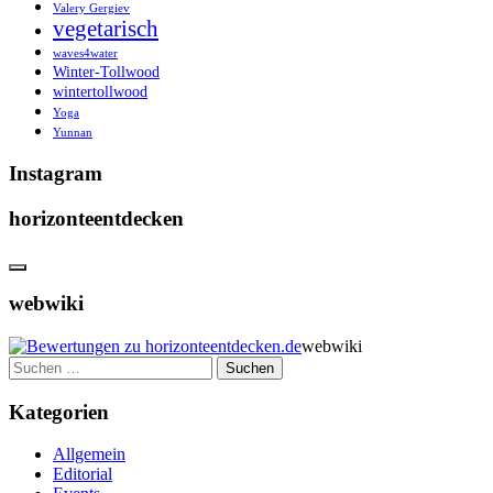
Valery Gergiev
vegetarisch
waves4water
Winter-Tollwood
wintertollwood
Yoga
Yunnan
Instagram
horizonteentdecken
webwiki
webwiki
Suchen
nach:
Kategorien
Allgemein
Editorial