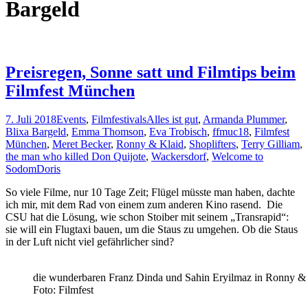
Bargeld
Preisregen, Sonne satt und Filmtips beim
Filmfest München
7. Juli 2018
Events
,
Filmfestivals
Alles ist gut
,
Armanda Plummer
,
Blixa Bargeld
,
Emma Thomson
,
Eva Trobisch
,
ffmuc18
,
Filmfest
München
,
Meret Becker
,
Ronny & Klaid
,
Shoplifters
,
Terry Gilliam
,
the man who killed Don Quijote
,
Wackersdorf
,
Welcome to
Sodom
Doris
So viele Filme, nur 10 Tage Zeit; Flügel müsste man haben, dachte
ich mir, mit dem Rad von einem zum anderen Kino rasend. Die
CSU hat die Lösung, wie schon Stoiber mit seinem „Transrapid“:
sie will ein Flugtaxi bauen, um die Staus zu umgehen. Ob die Staus
in der Luft nicht viel gefährlicher sind?
die wunderbaren Franz Dinda und Sahin Eryilmaz in Ronny &
Foto: Filmfest