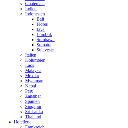
Guatemala
Indien
Indonesien
Bali
Flores
Java
Lombok
Sumbawa
Sumatra
Sulavesie
Italien
Kolumbien
Laos
Malaysia
Mexiko
Myanmar
Nepal
Peru
Zansibar
Spanien
Singapur
Sri Lanka
Thailand
Hotellerie
Frankreich