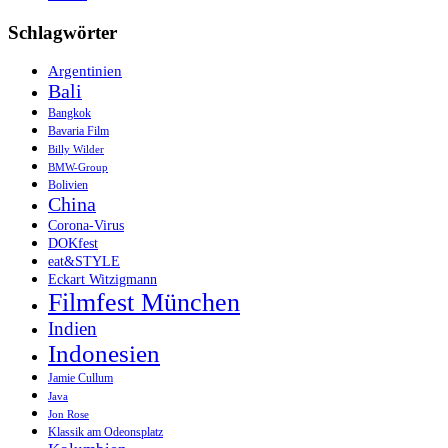
Schlagwörter
Argentinien
Bali
Bangkok
Bavaria Film
Billy Wilder
BMW-Group
Bolivien
China
Corona-Virus
DOKfest
eat&STYLE
Eckart Witzigmann
Filmfest München
Indien
Indonesien
Jamie Cullum
Java
Jon Rose
Klassik am Odeonsplatz