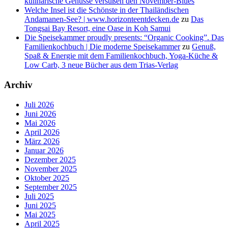
kulinarische Genüsse versüßen den November-Blues
Welche Insel ist die Schönste in der Thailändischen
Andamanen-See? | www.horizonteentdecken.de
zu
Das
Tongsai Bay Resort, eine Oase in Koh Samui
Die Speisekammer proudly presents: “Organic Cooking”. Das
Familienkochbuch | Die moderne Speisekammer
zu
Genuß,
Spaß & Energie mit dem Familienkochbuch, Yoga-Küche &
Low Carb, 3 neue Bücher aus dem Trias-Verlag
Archiv
Juli 2026
Juni 2026
Mai 2026
April 2026
März 2026
Januar 2026
Dezember 2025
November 2025
Oktober 2025
September 2025
Juli 2025
Juni 2025
Mai 2025
April 2025