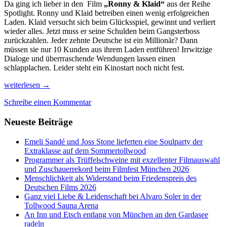
Da ging ich lieber in den Film
„Ronny & Klaid“
aus der Reihe
Spotlight. Ronny und Klaid betreiben einen wenig erfolgreichen
Laden. Klaid versucht sich beim Glücksspiel, gewinnt und verliert
wieder alles. Jetzt muss er seine Schulden beim Gangsterboss
zurückzahlen. Jeder zehnte Deutsche ist ein Millionär? Dann
müssen sie nur 10 Kunden aus ihrem Laden entführen! Irrwitzige
Dialoge und überrraschende Wendungen lassen einen
schlapplachen. Leider steht ein Kinostart noch nicht fest.
Preisregen,
weiterlesen
→
Sonne
Schreibe einen Kommentar
satt
und
Neueste Beiträge
Filmtips
beim
Filmfest
Emeli Sandé und Joss Stone lieferten eine Soulparty der
München
Extraklasse auf dem Sommertollwood
Programmer als Trüffelschweine mit exzellenter Filmauswahl
und Zuschauerrekord beim Filmfest München 2026
Menschlichkeit als Widerstand beim Friedenspreis des
Deutschen Films 2026
Ganz viel Liebe & Leidenschaft bei Alvaro Soler in der
Tollwood Sauna Arena
An Inn und Etsch entlang von München an den Gardasee
radeln