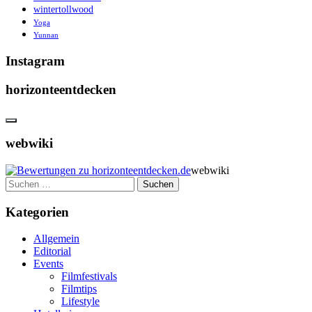
wintertollwood
Yoga
Yunnan
Instagram
horizonteentdecken
webwiki
webwiki
Suchen
nach:
Kategorien
Allgemein
Editorial
Events
Filmfestivals
Filmtips
Lifestyle