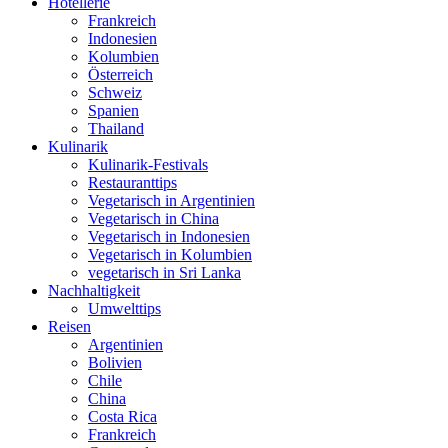
Hotellerie
Frankreich
Indonesien
Kolumbien
Österreich
Schweiz
Spanien
Thailand
Kulinarik
Kulinarik-Festivals
Restauranttips
Vegetarisch in Argentinien
Vegetarisch in China
Vegetarisch in Indonesien
Vegetarisch in Kolumbien
vegetarisch in Sri Lanka
Nachhaltigkeit
Umwelttips
Reisen
Argentinien
Bolivien
Chile
China
Costa Rica
Frankreich