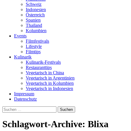
Schweiz
Indonesien
Österreich
Spanien
Thailand
Kolumbien
Events
Filmfestivals
Lifestyle
Filmtips
Kulinarik
Kulinarik-Festivals
Restauranttips
Vegetarisch in China
Vegetarisch in Argentinien
Vegetarisch in Kolumbien
Vegetarisch in Indonesien
Impressum
Datenschutz
Suchen
nach:
Schlagwort-Archive: Blixa