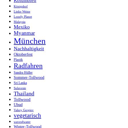
Kolumbien
Königshof
Linke Weine
Lonely Planet
Malaysia
Mexiko
Myanmar
München
Nachhaltigkeit
Oktoberfest
Plastik
Radfahren
Sandra Hüller
Sommer-Tollwood
Sri Lanka
Sulavesie
Thailand
Tollwood
Ubud
Valery Gergiev
vegetarisch
waves4water
Winter-Tollwood