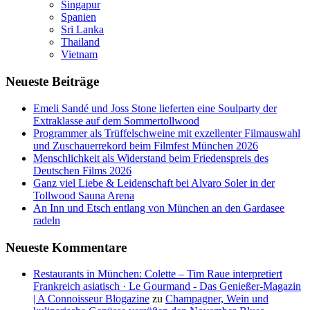
Singapur
Spanien
Sri Lanka
Thailand
Vietnam
Neueste Beiträge
Emeli Sandé und Joss Stone lieferten eine Soulparty der
Extraklasse auf dem Sommertollwood
Programmer als Trüffelschweine mit exzellenter Filmauswahl
und Zuschauerrekord beim Filmfest München 2026
Menschlichkeit als Widerstand beim Friedenspreis des
Deutschen Films 2026
Ganz viel Liebe & Leidenschaft bei Alvaro Soler in der
Tollwood Sauna Arena
An Inn und Etsch entlang von München an den Gardasee
radeln
Neueste Kommentare
Restaurants in München: Colette – Tim Raue interpretiert
Frankreich asiatisch · Le Gourmand - Das Genießer-Magazin
| A Connoisseur Blogazine
zu
Champagner, Wein und