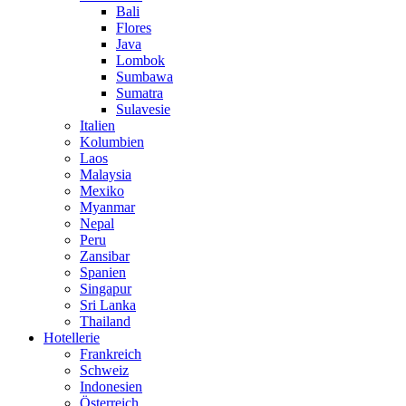
Bali
Flores
Java
Lombok
Sumbawa
Sumatra
Sulavesie
Italien
Kolumbien
Laos
Malaysia
Mexiko
Myanmar
Nepal
Peru
Zansibar
Spanien
Singapur
Sri Lanka
Thailand
Hotellerie
Frankreich
Schweiz
Indonesien
Österreich