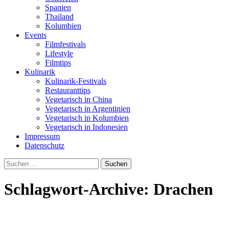
Spanien
Thailand
Kolumbien
Events
Filmfestivals
Lifestyle
Filmtips
Kulinarik
Kulinarik-Festivals
Restauranttips
Vegetarisch in China
Vegetarisch in Argentinien
Vegetarisch in Kolumbien
Vegetarisch in Indonesien
Impressum
Datenschutz
Suchen
nach:
Schlagwort-Archive: Drachen