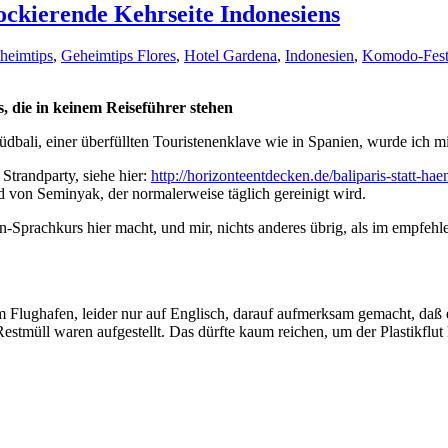
ckierende Kehrseite Indonesiens
heimtips
,
Geheimtips Flores
,
Hotel Gardena
,
Indonesien
,
Komodo-Fest
, die in keinem Reiseführer stehen
dbali, einer überfüllten Touristenenklave wie in Spanien, wurde ich 
Strandparty, siehe hier:
http://horizonteentdecken.de/baliparis-statt-ha
 von Seminyak, der normalerweise täglich gereinigt wird.
n-Sprachkurs hier macht, und mir, nichts anderes übrig, als im empfe
lughafen, leider nur auf Englisch, darauf aufmerksam gemacht, daß ein
Restmüll waren aufgestellt. Das dürfte kaum reichen, um der Plastikflut