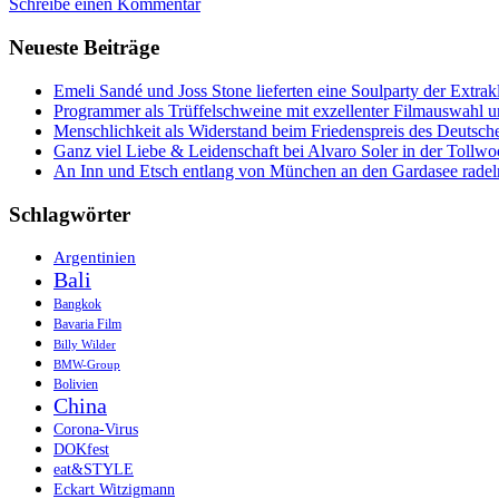
Schreibe einen Kommentar
Komodo-
Festival
Neueste Beiträge
und
die
schockierende
Emeli Sandé und Joss Stone lieferten eine Soulparty der Extr
Kehrseite
Programmer als Trüffelschweine mit exzellenter Filmauswahl
Indonesiens
Menschlichkeit als Widerstand beim Friedenspreis des Deutsch
Ganz viel Liebe & Leidenschaft bei Alvaro Soler in der Tollw
An Inn und Etsch entlang von München an den Gardasee radel
Schlagwörter
Argentinien
Bali
Bangkok
Bavaria Film
Billy Wilder
BMW-Group
Bolivien
China
Corona-Virus
DOKfest
eat&STYLE
Eckart Witzigmann