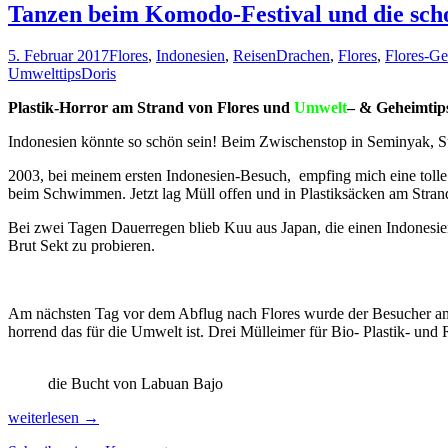
Tanzen beim Komodo-Festival und die scho
5. Februar 2017
Flores
,
Indonesien
,
Reisen
Drachen
,
Flores
,
Flores-Ge
Umwelttips
Doris
Plastik-Horror am Strand von Flores und
Umwelt
– & Geheimtips
Indonesien könnte so schön sein! Beim Zwischenstop in Seminyak, Sü
2003, bei meinem ersten Indonesien-Besuch, empfing mich eine tolle 
beim Schwimmen. Jetzt lag Müll offen und in Plastiksäcken am Strand
Bei zwei Tagen Dauerregen blieb Kuu aus Japan, die einen Indonesie
Brut Sekt zu probieren.
Am nächsten Tag vor dem Abflug nach Flores wurde der Besucher am F
horrend das für die Umwelt ist. Drei Mülleimer für Bio- Plastik- und 
die Bucht von Labuan Bajo
Tanzen
weiterlesen
→
beim