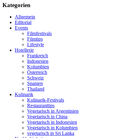
Kategorien
Allgemein
Editorial
Events
Filmfestivals
Filmtips
Lifestyle
Hotellerie
Frankreich
Indonesien
Kolumbien
Österreich
Schweiz
Spanien
Thailand
Kulinarik
Kulinarik-Festivals
Restauranttips
Vegetarisch in Argentinien
Vegetarisch in China
Vegetarisch in Indonesien
Vegetarisch in Kolumbien
vegetarisch in Sri Lanka