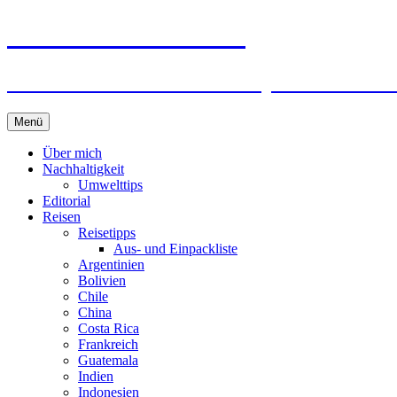
horizonteentdecken
Geschichten und Geheim-Tips über Nachhal
Springe
Menü
zum
Inhalt
Über mich
Nachhaltigkeit
Umwelttips
Editorial
Reisen
Reisetipps
Aus- und Einpackliste
Argentinien
Bolivien
Chile
China
Costa Rica
Frankreich
Guatemala
Indien
Indonesien