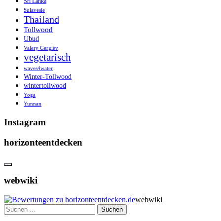
Sri Lanka
Sulavesie
Thailand
Tollwood
Ubud
Valery Gergiev
vegetarisch
waves4water
Winter-Tollwood
wintertollwood
Yoga
Yunnan
Instagram
horizonteentdecken
webwiki
webwiki
Suchen
nach: