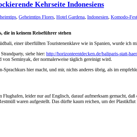
ckierende Kehrseite Indonesiens
heimtips
,
Geheimtips Flores
,
Hotel Gardena
,
Indonesien
,
Komodo-Fest
, die in keinem Reiseführer stehen
dbali, einer überfüllten Touristenenklave wie in Spanien, wurde ich 
Strandparty, siehe hier:
http://horizonteentdecken.de/baliparis-statt-ha
 von Seminyak, der normalerweise täglich gereinigt wird.
n-Sprachkurs hier macht, und mir, nichts anderes übrig, als im empfe
lughafen, leider nur auf Englisch, darauf aufmerksam gemacht, daß ein
Restmüll waren aufgestellt. Das dürfte kaum reichen, um der Plastikflut