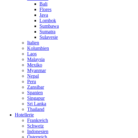
Bali
Flores
Java
Lombok
Sumbawa
Sumatra
Sulavesie
Italien
Kolumbien
Laos
Malaysia
Mexiko
Myanmar
Nepal
Peru
Zansibar
Spanien
Singapur
Sri Lanka
Thailand
Hotellerie
Frankreich
Schweiz
Indonesien
Österreich