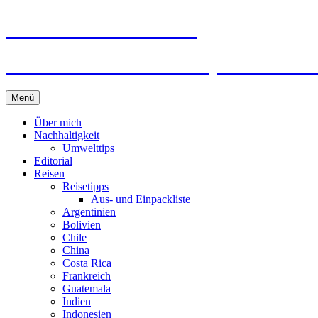
horizonteentdecken
Geschichten und Geheim-Tips über Nachhal
Springe
Menü
zum
Inhalt
Über mich
Nachhaltigkeit
Umwelttips
Editorial
Reisen
Reisetipps
Aus- und Einpackliste
Argentinien
Bolivien
Chile
China
Costa Rica
Frankreich
Guatemala
Indien
Indonesien