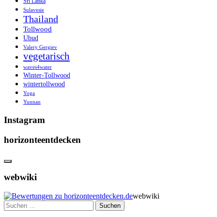
Sri Lanka
Sulavesie
Thailand
Tollwood
Ubud
Valery Gergiev
vegetarisch
waves4water
Winter-Tollwood
wintertollwood
Yoga
Yunnan
Instagram
horizonteentdecken
webwiki
webwiki
Suchen
nach: