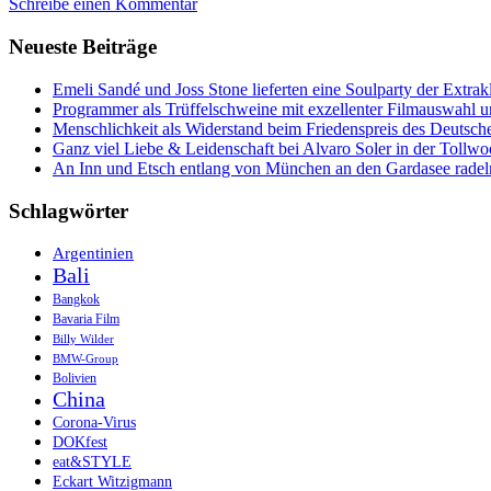
Schreibe einen Kommentar
Komodo-
Festival
Neueste Beiträge
und
die
schockierende
Emeli Sandé und Joss Stone lieferten eine Soulparty der Extr
Kehrseite
Programmer als Trüffelschweine mit exzellenter Filmauswahl
Indonesiens
Menschlichkeit als Widerstand beim Friedenspreis des Deutsch
Ganz viel Liebe & Leidenschaft bei Alvaro Soler in der Tollw
An Inn und Etsch entlang von München an den Gardasee radel
Schlagwörter
Argentinien
Bali
Bangkok
Bavaria Film
Billy Wilder
BMW-Group
Bolivien
China
Corona-Virus
DOKfest
eat&STYLE
Eckart Witzigmann