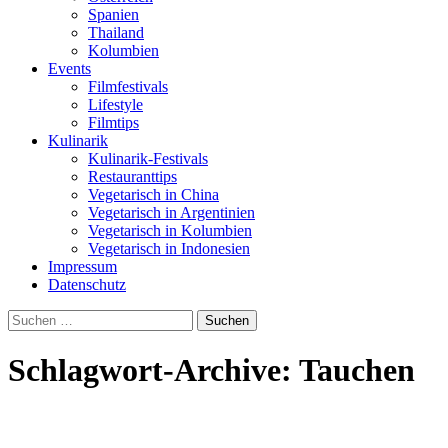
Spanien
Thailand
Kolumbien
Events
Filmfestivals
Lifestyle
Filmtips
Kulinarik
Kulinarik-Festivals
Restauranttips
Vegetarisch in China
Vegetarisch in Argentinien
Vegetarisch in Kolumbien
Vegetarisch in Indonesien
Impressum
Datenschutz
Suchen
nach:
Schlagwort-Archive: Tauchen