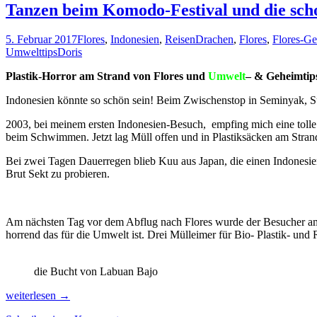
Tanzen beim Komodo-Festival und die scho
5. Februar 2017
Flores
,
Indonesien
,
Reisen
Drachen
,
Flores
,
Flores-Ge
Umwelttips
Doris
Plastik-Horror am Strand von Flores und
Umwelt
– & Geheimtips
Indonesien könnte so schön sein! Beim Zwischenstop in Seminyak, Sü
2003, bei meinem ersten Indonesien-Besuch, empfing mich eine tolle 
beim Schwimmen. Jetzt lag Müll offen und in Plastiksäcken am Strand
Bei zwei Tagen Dauerregen blieb Kuu aus Japan, die einen Indonesie
Brut Sekt zu probieren.
Am nächsten Tag vor dem Abflug nach Flores wurde der Besucher am F
horrend das für die Umwelt ist. Drei Mülleimer für Bio- Plastik- und 
die Bucht von Labuan Bajo
Tanzen
weiterlesen
→
beim