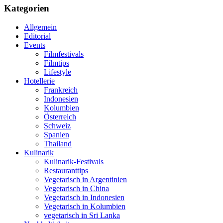
Kategorien
Allgemein
Editorial
Events
Filmfestivals
Filmtips
Lifestyle
Hotellerie
Frankreich
Indonesien
Kolumbien
Österreich
Schweiz
Spanien
Thailand
Kulinarik
Kulinarik-Festivals
Restauranttips
Vegetarisch in Argentinien
Vegetarisch in China
Vegetarisch in Indonesien
Vegetarisch in Kolumbien
vegetarisch in Sri Lanka