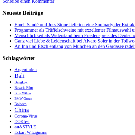
Schreibe einen Kommentar
Komodo-
Festival
Neueste Beiträge
und
die
schockierende
Emeli Sandé und Joss Stone lieferten eine Soulparty der Extr
Kehrseite
Programmer als Trüffelschweine mit exzellenter Filmauswahl
Indonesiens
Menschlichkeit als Widerstand beim Friedenspreis des Deutsch
Ganz viel Liebe & Leidenschaft bei Alvaro Soler in der Tollw
An Inn und Etsch entlang von München an den Gardasee radel
Schlagwörter
Argentinien
Bali
Bangkok
Bavaria Film
Billy Wilder
BMW-Group
Bolivien
China
Corona-Virus
DOKfest
eat&STYLE
Eckart Witzigmann