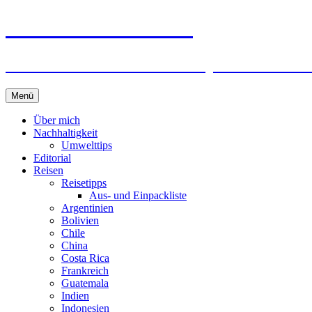
horizonteentdecken
Geschichten und Geheim-Tips über Nachhal
Springe
Menü
zum
Inhalt
Über mich
Nachhaltigkeit
Umwelttips
Editorial
Reisen
Reisetipps
Aus- und Einpackliste
Argentinien
Bolivien
Chile
China
Costa Rica
Frankreich
Guatemala
Indien
Indonesien