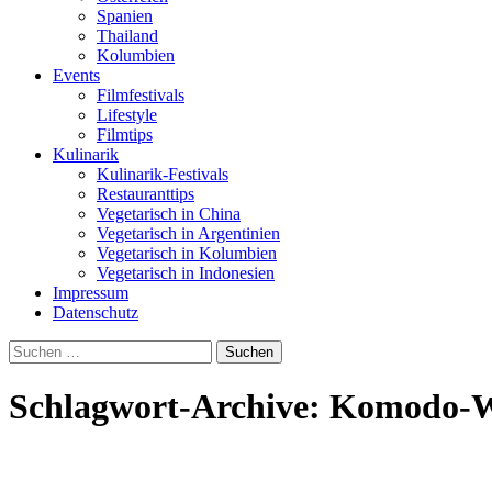
Spanien
Thailand
Kolumbien
Events
Filmfestivals
Lifestyle
Filmtips
Kulinarik
Kulinarik-Festivals
Restauranttips
Vegetarisch in China
Vegetarisch in Argentinien
Vegetarisch in Kolumbien
Vegetarisch in Indonesien
Impressum
Datenschutz
Suchen
nach:
Schlagwort-Archive: Komodo-