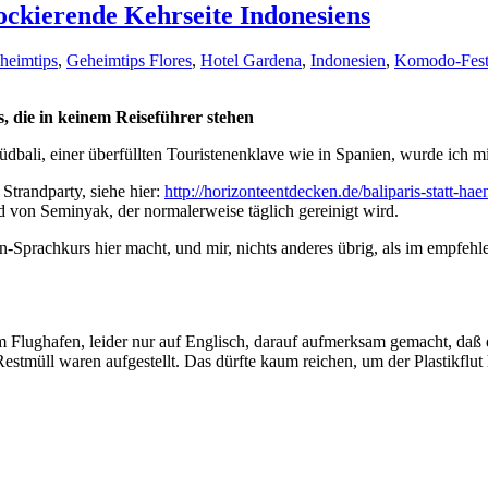
ckierende Kehrseite Indonesiens
heimtips
,
Geheimtips Flores
,
Hotel Gardena
,
Indonesien
,
Komodo-Fest
, die in keinem Reiseführer stehen
dbali, einer überfüllten Touristenenklave wie in Spanien, wurde ich 
Strandparty, siehe hier:
http://horizonteentdecken.de/baliparis-statt-ha
 von Seminyak, der normalerweise täglich gereinigt wird.
n-Sprachkurs hier macht, und mir, nichts anderes übrig, als im empfe
lughafen, leider nur auf Englisch, darauf aufmerksam gemacht, daß ein
Restmüll waren aufgestellt. Das dürfte kaum reichen, um der Plastikflut