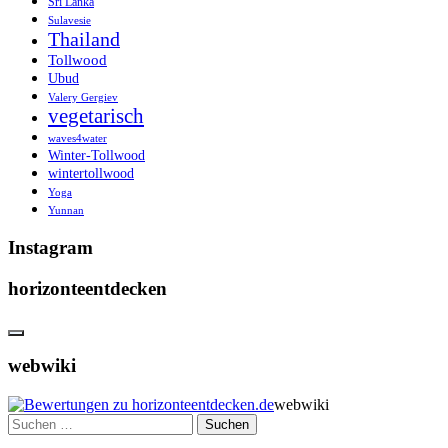
Sri Lanka
Sulavesie
Thailand
Tollwood
Ubud
Valery Gergiev
vegetarisch
waves4water
Winter-Tollwood
wintertollwood
Yoga
Yunnan
Instagram
horizonteentdecken
webwiki
webwiki
Suchen
nach: