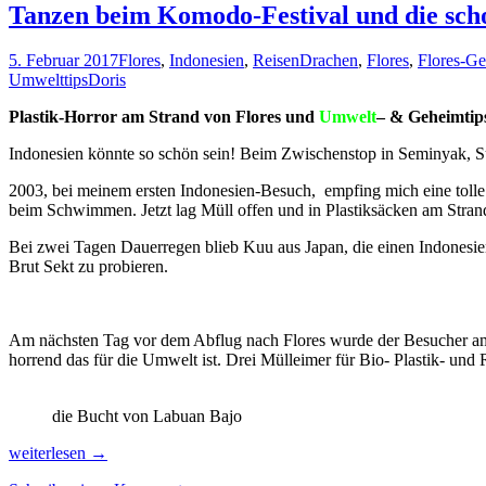
Tanzen beim Komodo-Festival und die scho
5. Februar 2017
Flores
,
Indonesien
,
Reisen
Drachen
,
Flores
,
Flores-Ge
Umwelttips
Doris
Plastik-Horror am Strand von Flores und
Umwelt
– & Geheimtips
Indonesien könnte so schön sein! Beim Zwischenstop in Seminyak, Sü
2003, bei meinem ersten Indonesien-Besuch, empfing mich eine tolle 
beim Schwimmen. Jetzt lag Müll offen und in Plastiksäcken am Strand
Bei zwei Tagen Dauerregen blieb Kuu aus Japan, die einen Indonesie
Brut Sekt zu probieren.
Am nächsten Tag vor dem Abflug nach Flores wurde der Besucher am F
horrend das für die Umwelt ist. Drei Mülleimer für Bio- Plastik- und 
die Bucht von Labuan Bajo
Tanzen
weiterlesen
→
beim