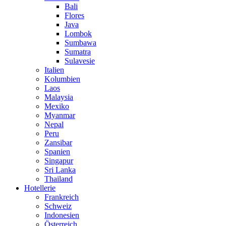
Bali
Flores
Java
Lombok
Sumbawa
Sumatra
Sulavesie
Italien
Kolumbien
Laos
Malaysia
Mexiko
Myanmar
Nepal
Peru
Zansibar
Spanien
Singapur
Sri Lanka
Thailand
Hotellerie
Frankreich
Schweiz
Indonesien
Österreich