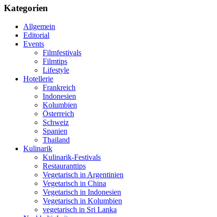
Kategorien
Allgemein
Editorial
Events
Filmfestivals
Filmtips
Lifestyle
Hotellerie
Frankreich
Indonesien
Kolumbien
Österreich
Schweiz
Spanien
Thailand
Kulinarik
Kulinarik-Festivals
Restauranttips
Vegetarisch in Argentinien
Vegetarisch in China
Vegetarisch in Indonesien
Vegetarisch in Kolumbien
vegetarisch in Sri Lanka